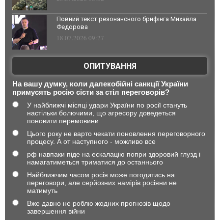
Повний текст резонансного брифінга Михайла
Федорова
18.07.2026 09:27
ОПИТУВАННЯ
На вашу думку, коли далекобійні санкції України
примусять росію сісти за стіл переговорів?
У найближчі місяці удари України по росії стануть
настільки болючими, що агресору доведеться
поновити перемовини
Цього року не варто чекати поновлення переговорного
процесу. А от наступного - можливо все
рф навпаки піде на ескалацію попри здоровий глузд і
намагатиметься триматися до останнього
Найближчим часом росія може погодитись на
переговори, але серйозних намірів росіяни не
матимуть
Вже давно не роблю жодних прогнозів щодо
завершення війни