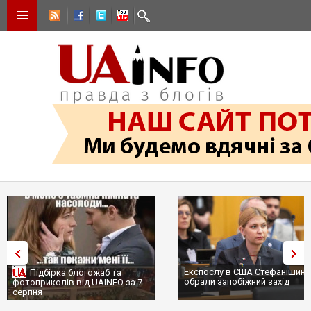
Експослу в США Стефанішині
Підбірка блогожаб та
обрали запобіжний захід
фотоприколів від UAINFO за 7
серпня