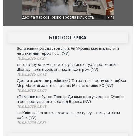
ькість
У парламенті Косово прем'єра закидали яйцями
Приїхав за
до українс
зіркового 
БЛОГОСТРІЧКА
Зеленський роздратований. Як Україна має відповісти
на ракетний терор Росії (NV)
10.08.2026, 09:24
«Іноді керувати — це не втручатися». Туран розхвалив
Шахтар після перемоги над Епіцентром (NV)
10.08.2026, 09:12
Дрони атакували російський Татарстан, пролунали вибухи.
Мер Москви заявляв про БпЛА на столицю РФ (NV)
10.08.2026, 09:00
«Помилки не було». Тренер Динамо заступився за Суркіса
після пропущеного гола від Вереса (NV)
10.08.2026, 08:48
На Київщині сталася пожежа в притулку, загинули вісім
собак (NV)
10.08.2026, 08:36