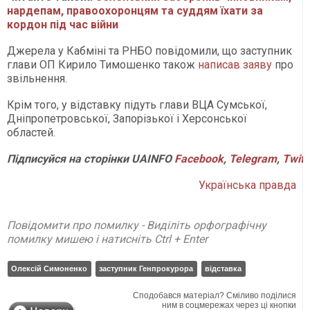
нардепам, правоохоронцям та суддям їхати за
кордон під час війни
Джерела у Кабміні та РНБО повідомили, що заступник
глави ОП Кирило Тимошенко також
написав заяву
про
звільнення.
Крім того, у відставку підуть глави ВЦА Сумської,
Дніпропетровської, Запорізької і Херсонської
областей.
Підписуйся на сторінки UAINFO
Facebook
,
Telegram
,
Twitt
Українська правда
Повідомити про помилку - Виділіть орфографічну
помилку мишею і натисніть Ctrl + Enter
Олексій Симоненко
заступник Генпрокурора
відставка
Сподобався матеріал? Сміливо поділися
ним в соцмережах через ці кнопки