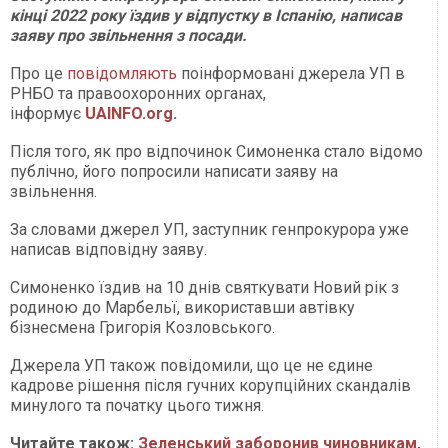
кінці 2022 року їздив у відпустку в Іспанію, написав
заяву про звільнення з посади.
Про це
повідомляють
поінформовані джерела УП в
РНБО та правоохоронних органах,
інформує
UAINFO.org
.
Після того, як про відпочинок Симоненка стало відомо
публічно, його попросили написати заяву на
звільнення.
За словами джерел УП, заступник генпрокурора уже
написав відповідну заяву.
Симоненко їздив на 10 днів святкувати Новий рік з
родиною до Марбельї, використавши автівку
бізнесмена Григорія Козловського.
Джерела УП також повідомили, що це не єдине
кадрове рішення після гучних корупційних скандалів
минулого та початку цього тижня.
Читайте також:
Зеленський заборонив чиновникам,