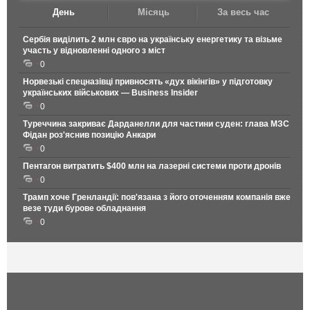
День
Місяць
За весь час
Сербія виділить 2 млн євро на українську енергетику та візьме
участь у відновленні одного з міст
0
Норвезькі спецназівці привносять «дух вікінгів» у підготовку
українських військових — Business Insider
0
Туреччина закриває Дарданелли для частини суден: глава МЗС
Фідан роз'яснив позицію Анкари
0
Пентагон витратить $400 млн на лазерні системи проти дронів
0
Трамп хоче Гренландії: пов'язана з його оточенням компанія вже
везе туди бурове обладнання
0