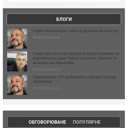
БЛОГИ
Надія лише на культ жінки в українській культурі
06.08.2026 08:49
Чому США не готові передати Україні ліцензію на
виробництво ракет Patriot: політика, безпека та
можливі альтернативи
03.08.2026 20:24
Перспектива: ЗСУ добомблять і всі інші склади
Wildberries
23.07.2026 11:31
ОБГОВОРЮВАНЕ
|
ПОПУЛЯРНЕ