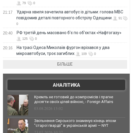
79
0
Ударна хвиля зачепила автобус із дітьми: голова МВС
21:17
повідомив деталі повторного обстрілу Одещини
91
0
РФ третій день масовано б'є по об'єктах «Нафтогазу»
20:40
125
0
На трасі Одеса Миколаїв фургон врізався у два
20:16
мікроавтобуси, троє загиблих
109
0
БІЛЬШЕ
АНАЛІТИКА
Кремль не готовий до компромісів і прагне
досягти своїх цілей війною, - Foreign Affairs
03.08.2026 13:02
Звільнення Сирського знаменує кінець епохи
"старої гвардії" в українській армії — NYT
23.07.2026 10:32