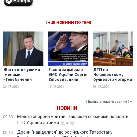
ІНШІ НОВИНИ ПО ТЕМІ
Життя під чужими
Ексвіцеадмірала
ДТП на
іменами:
ВМС України Сергія
Чоколівському
«Телебачення
Єлісєєва, який
бульварі з чотирма
Торонто» розкрило
перейшов на бік
загиблими: водія
26.07.2026
11.06.2026
08.06.2026
деталі життя
ворога, засуджено
Mercedes
Януковича та його
до 15 років
арештовано без
родини у РФ
ув’язнення
права застави
Правила коментування ! »
НОВИНИ
Міністр оборони Британії закликав союзників посилити
09:30
ППО України до зими
4
0
Дрони "навідалися" до російського Татарстану —
09:14