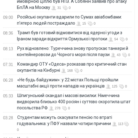
ймовірною ціллю був НПЗ. А Собянін заявив про атаку
БпЛА на Москву
31
0
Російські окупанти вдарили по Сумах авіабомбами:
09:00
п’ятеро людей постраждало
15
0
Трамп був готовий відмовитися від ядерної угоди з
08:36
Іраном заради відкриття Ормузької протоки
54
0
Рух відновлено: Туреччина знову пропускає танкери й
08:13
контейнеровози до Чорного моря після паузи
43
0
Командир ОТУ «Одеса» розказав про критичний стан
07:31
окупантів на Кінбурні
168
0
«Не будь байдужим»: у 22 містах Польщі пройшли
06:28
масштабні акції проти нападів на українців
125
0
Шпигунський скандал і масові висилки: Німеччина
05:33
видворила близько 400 росіян і суттєво скоротила штат
посольства РФ
278
0
Студентам можуть скасувати пенсію по втраті
03:28
годувальника: у ПФУ назвали чотири причини
113
0