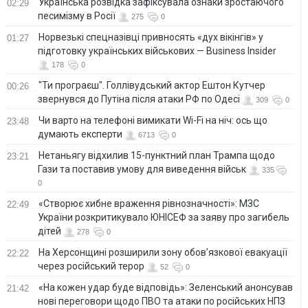
Українська розвідка зафіксувала ознаки зростаючого
02:29
песимізму в Росії
275
0
Норвезькі спецназівці привносять «дух вікінгів» у
01:27
підготовку українських військових — Business Insider
178
0
"Ти програєш". Голлівудський актор Ештон Кутчер
00:26
звернувся до Путіна після атаки РФ по Одесі
309
0
Чи варто на телефонi вимикати Wi-Fi на ніч: ось що
23:48
думають експерти
6713
0
Нетаньягу відхилив 15-пунктний план Трампа щодо
23:21
Гази та поставив умову для виведення військ
335
0
«Створює хибне враження рівнозначності»: МЗС
22:49
України розкритикувало ЮНІСЕФ за заяву про загибель
дітей
278
0
На Херсонщині розширили зону обов’язкової евакуації
22:22
через російський терор
52
0
«На кожен удар буде відповідь»: Зеленський анонсував
21:42
нові переговори щодо ПВО та атаки по російських НПЗ