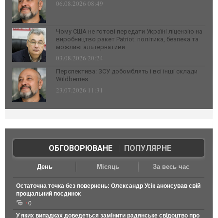
06.08.2026 08:49
Чому США не готові передати Україні ліцензію на
виробництво ракет Patriot: політика, безпека та
можливі альтернативи
03.08.2026 20:24
Перспектива: ЗСУ добомблять і всі інші склади
Wildberries
23.07.2026 11:31
ОБГОВОРЮВАНЕ
|
ПОПУЛЯРНЕ
День
Місяць
За весь час
Остаточна точка без повернень: Олександр Усік анонсував свій
прощальний поєдинок
0
У яких випадках доведеться замінити радянське свідоцтво про