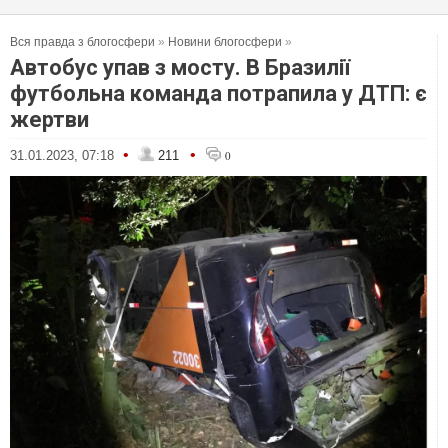
Вся правда з блогосфери
»
Новини блогосфери
»
Автобус упав з мосту. В Бразилії
футбольна команда потрапила у ДТП: є
жертви
•
•
31.01.2023, 07:18
211
0