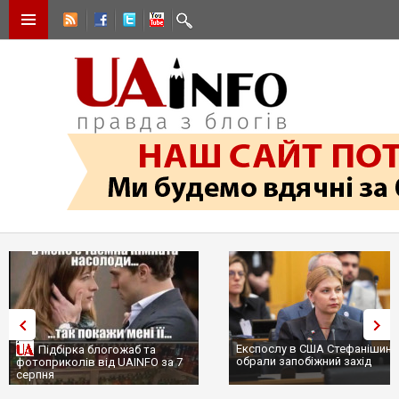
Експослу в США Стефанішині
Підбірка блогожаб та
обрали запобіжний захід
фотоприколів від UAINFO за 7
серпня