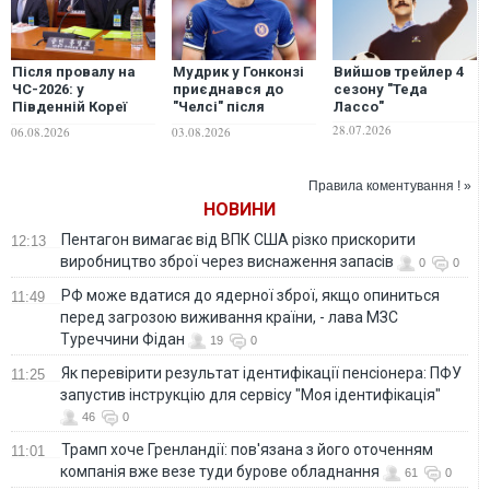
Після провалу на
Мудрик у Гонконзі
Вийшов трейлер 4
ЧС-2026: у
приєднався до
сезону "Теда
Південній Кореї
"Челсі" після
Лассо"
розслідують
скасування
28.07.2026
06.08.2026
03.08.2026
призначення
дискваліфікації.
тренера збірної
ВІДЕО
Правила коментування ! »
НОВИНИ
Пентагон вимагає від ВПК США різко прискорити
12:13
виробництво зброї через виснаження запасів
0
0
РФ може вдатися до ядерної зброї, якщо опиниться
11:49
перед загрозою виживання країни, - лава МЗС
Туреччини Фідан
19
0
Як перевірити результат ідентифікації пенсіонера: ПФУ
11:25
запустив інструкцію для сервісу "Моя ідентифікація"
46
0
Трамп хоче Гренландії: пов'язана з його оточенням
11:01
компанія вже везе туди бурове обладнання
61
0