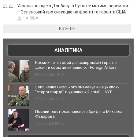
Україна не піде з Донбасу, а Путін не матиме перемоги
23:21
— Зеленський про ситуацію на фронті та гарантії США
131
0
БІЛЬШЕ
АНАЛІТИКА
Кремль не готовий до компромісів і прагне
досягти своїх цілей війною, - Foreign Affairs
03.08.2026 13:02
Звільнення Сирського знаменує кінець епохи
"старої гвардії" в українській армії — NYT
23.07.2026 10:32
Повний текст резонансного брифінга Михайла
Федорова
18.07.2026 09:27