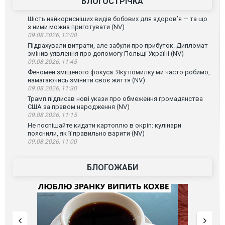
БЛОГОСТРІЧКА
Шість найкорисніших видів бобових для здоров’я — та що
з ними можна приготувати (NV)
09.08.2026, 12:00
Підрахували витрати, але забули про прибуток. Дипломат
змінив уявлення про допомогу Польщі Україні (NV)
09.08.2026, 11:45
Феномен зміщеного фокуса. Яку помилку ми часто робимо,
намагаючись змінити своє життя (NV)
09.08.2026, 11:30
Трамп підписав нові укази про обмеження громадянства
США за правом народження (NV)
09.08.2026, 11:15
Не поспішайте кидати картоплю в окріп: кулінари
пояснили, як її правильно варити (NV)
09.08.2026, 11:00
БЛОГОЖАБИ