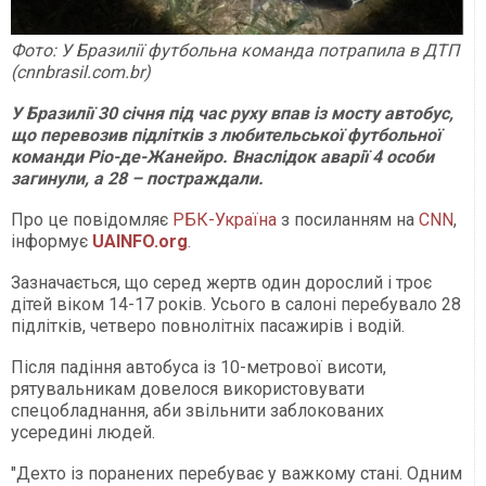
Фото: У Бразилії футбольна команда потрапила в ДТП
(cnnbrasil.com.br)
У Бразилії 30 січня під час руху впав із мосту автобус,
що перевозив підлітків з любительської футбольної
команди Ріо-де-Жанейро. Внаслідок аварії 4 особи
загинули, а 28 – постраждали.
Про це повідомляє
РБК-Україна
з посиланням на
CNN
,
інформує
UAINFO.org
.
Зазначається, що серед жертв один дорослий і троє
дітей віком 14-17 років. Усього в салоні перебувало 28
підлітків, четверо повнолітніх пасажирів і водій.
Після падіння автобуса із 10-метрової висоти,
рятувальникам довелося використовувати
спецобладнання, аби звільнити заблокованих
усередині людей.
"Дехто із поранених перебуває у важкому стані. Одним