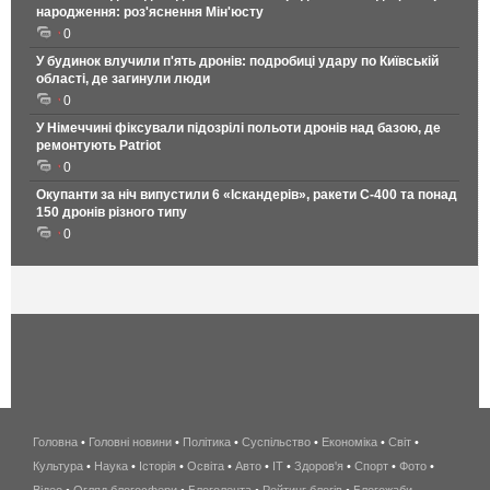
народження: роз'яснення Мін'юсту
0
У будинок влучили п'ять дронів: подробиці удару по Київській
області, де загинули люди
0
У Німеччині фіксували підозрілі польоти дронів над базою, де
ремонтують Patriot
0
Окупанти за ніч випустили 6 «Іскандерів», ракети С-400 та понад
150 дронів різного типу
0
Головна
•
Головні новини
•
Політика
•
Суспільство
•
Економіка
беспроводной
•
Світ
•
Культура
•
Наука
•
Історія
•
Освіта
•
Авто
•
IT
•
Здоров'я
интернет
•
Спорт
•
Фото
•
Відео
•
Огляд блогосфери
•
Блоголента
•
Рейтинг блогів
киев
•
Блогожаби