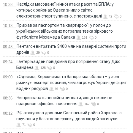
Наслідки масованої нічної атаки ракет та БПЛА: у
10:38
чотирьох районах Одеси зникло світло,
електротранспорт зупинено, є постраждалі
42
0
Приїхав за паспортом та квартирою": у полон до
10:13
українських військових потрапив тезка зіркового
футболіста Мохамеда Салаха
161
0
Пентагон витратить $400 млн на лазерні системи проти
09:48
дронів
29
0
Гантер Байден повідомив про погіршення стану Джо
09:24
Байдена
128
0
«Одеська, Херсонська та Запорізька області – у зоні
09:00
ризику»: експерт пояснив, чим загрожує Україні дефіцит
водних ресурсів
91
0
Чи призначать пенсійни виплати, якщо ніколи не
08:36
працював офіційно: пояснення
167
0
РФ атакувала дронами Салтівський район Харкова: є
08:12
влучання у багатоповерхівку, двоє людей загинули
71
0