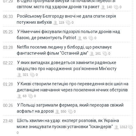
В Одесі пролунали вибухи та почалися перебої зі
07:29
світлом: місто під ударом дронів та ракет
140
0
Російському Бєлгороду вночі не дала спати серія
06:33
потужних вибухів
119
0
У Німеччині фіксували підозрілі польоти дронів над
05:25
базою, де ремонтують Patriot
65
0
Netflix поселив людину у білборді, що рекламує
03:28
фантастичний фільм "Останній дім"
161
0
У яких випадках доведеться замінити радянське
02:22
свідоцтво про народження: роз'яснення Мін'юсту
321
0
У Києві створили петицію про переведення всіх шкіл на
01:28
дистанціне навчання через посилення нічних обстрілів
63
0
У Польщі затримали фермера, який переорав свіжий
00:26
асфальт на дорозі
550
0
Шість хвилин на удар: експерт розповів, як Україна
23:48
може знищувати пускові установки "Іскандерів"
1312
0