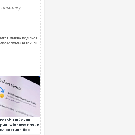
у помилку
ал? Сміливо поділися
режах через ці кнопки
rosoft здійснив
рив: Windows почне
влюватися без
резавантаження