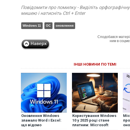
Повідомити про помилку - Виділіть орфографічн
мишею і натисніть Ctrl + Enter
Windows 11
ОС
оновлення
Сподобався матері
ним в соцме
ІНШІ НОВИНИ ПО ТЕМІ
Оновлення Windows
Користування Windows
Mic
зламало Word і Excel:
10 у 2025 році стане
про
що відомо
платним: Microsoft
оно
розкрила вартість
пе