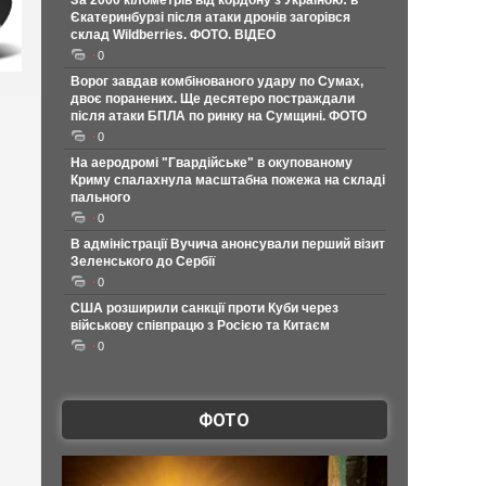
За 2000 кілометрів від кордону з Україною: в
Єкатеринбурзі після атаки дронів загорівся
склад Wildberries. ФОТО. ВІДЕО
0
Ворог завдав комбінованого удару по Сумах,
двоє поранених. Ще десятеро постраждали
після атаки БПЛА по ринку на Сумщині. ФОТО
0
На аеродромі "Гвардійське" в окупованому
Криму спалахнула масштабна пожежа на складі
пального
0
В адміністрації Вучича анонсували перший візит
Зеленського до Сербії
0
США розширили санкції проти Куби через
військову співпрацю з Росією та Китаєм
0
ФОТО