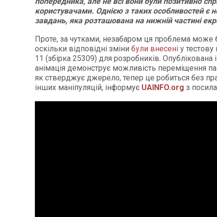
попередника, але не всі вони були позитивно спр
користувачами. Однією з таких особливостей є 
завдань, яка розташована на нижній частині екр
Проте, за чутками, незабаром ця проблема може 
оскільки відповідні зміни
були внесені
у тестову
11 (збірка 25309) для розробників. Опублікована
анімація демонструє можливість переміщення па
як стверджує джерело, тепер це робиться без пра
інших маніпуляцій, інформує
UAINFO.org
з посил