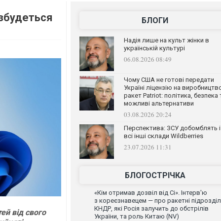
озбудеться
БЛОГИ
Надія лише на культ жінки в
українській культурі
06.08.2026 08:49
Чому США не готові передати
Україні ліцензію на виробництв
ракет Patriot: політика, безпека 
можливі альтернативи
03.08.2026 20:24
Перспектива: ЗСУ добомблять і
всі інші склади Wildberries
23.07.2026 11:31
БЛОГОСТРІЧКА
«Кім отримав дозвіл від Сі». Інтерв'ю
з кореєзнавецем — про ракетні підрозді
КНДР, які Росія залучить до обстрілів
ей від свого
України, та роль Китаю (NV)