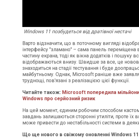
Windows 11 позбудеться від дратівної нестачі
Варто відзначити, що в поточному вигляді відоб
інтерфейсу "зламано" – сама панель переміщена
частину екрана, тоді як вікна додатків і пошуку в
відображаються внизу. Швидше за все, це ново
знаходиться на стадії тестування і буде доопраць
майбутньому. Однак, Microsoft раніше вже заявл
труднощі, пов'язані з реалізацією цієї функції.
Читайте також:
Microsoft попередила мільйони
Windows про серйозний ризик
На цей момент, єдиним робочим способом кастомі
завдань залишаються сторонні утиліти, проте їх 
може привести до нестабільності системи в деяк
Що ще нового в свіжому оновленні Windows 11