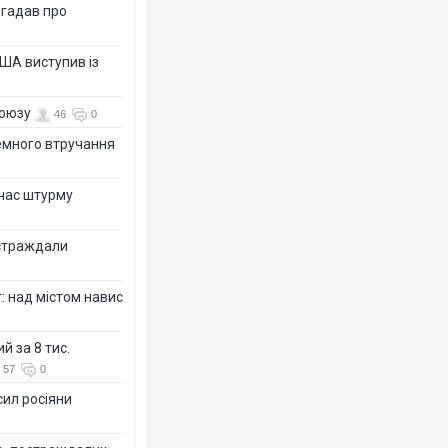
згадав про
ША виступив із
союзу
46
0
земного втручання
 час штурму
остраждали
: над містом навис
й за 8 тис.
57
0
сил росіяни