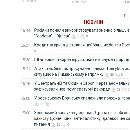
22.10.2024
04.04.2024
24.0
ком
Пра
НОВИНИ
Росіяни почали використовувати значно більшу 
15:44
"Гербера", - "Флеш"
1
0
Кредитна криза дісталася найбільших банків Росії
15:37
0
ШІ вперше створив віруси, яких не існує в природі
15:30
Атак стає більше, просування - нема: Трегубов ро
15:21
ситуацію на Лиманському напрямку
20
0
У Центральній та Східній Європі через аномальну
15:15
зафіксували нові температурні рекорди
29
0
У російському Брянську спалахнула пожежа, горя
15:08
55
0
Зеленський заслухав доповідь Драпатого: обгов
15:00
захисту Донеччини, антибалістику, далекобійні са
питання
21
0