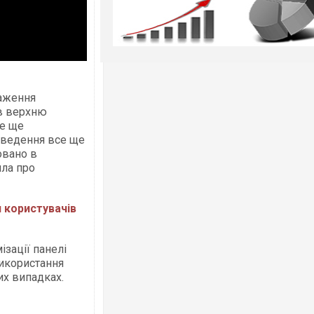
раження
 в верхню
се ще
введення все ще
овано в
яла про
 користувачів
зації панелі
використання
их випадках.