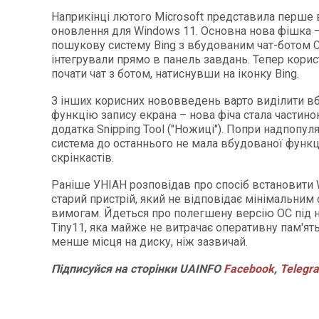
Наприкінці лютого Microsoft представила перше 
оновлення для Windows 11. Основна нова фішка 
пошукову систему Bing з вбудованим чат-ботом 
інтегрували прямо в панель завдань. Тепер кори
почати чат з ботом, натиснувши на іконку Bing.
З інших корисних нововведень варто виділити в
функцію запису екрана – нова фіча стала частин
додатка Snipping Tool ("Ножиці"). Попри надпопул
система до останнього не мала вбудованої функці
скрінкастів.
Раніше УНІАН розповідав про спосіб встановити 
старий пристрій, який не відповідає мінімальним
вимогам. Йдеться про полегшену версію ОС під
Tiny11, яка майже не витрачає оперативну пам'ять
менше місця на диску, ніж зазвичай.
Підписуйся на сторінки UAINFO
Facebook
,
Telegr