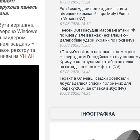
ийняті
07.08.2026, 15:24
нерухома панель
Російські удари пошкодили активи
ана.
німецьких компаній Liqui Moly і Puma
в Україні (NV)
07.08.2026, 15:12
бути вирішена,
Генсек ООН засудив масовані атаки РФ
 версію Windows
по Києву, але вважає «ескалацією»
 інсайдером
далекобійні удари України по Росії (NV)
нелі завдань –
07.08.2026, 15:00
вок реєстру та
«Полум'я світило на кілька кілометрів».
анням на
УНІАН
.
На аеродромі Гвардійське в окупованом
Криму спалахнула масштабна пожежа
на складі пального — фото (NV)
07.08.2026, 14:48
Теракт в Оленівці: свідки розповіли,
як укладалися списки полонених для
«бараку-200», де стався вибух (NV)
07.08.2026, 14:36
ІНФОГРАФІКА