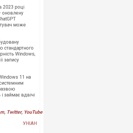
в 2023 році
– оновлену
ChatGPT
стувач може
Ворог завдав комбінованого удару по
будовану
двоє поранених. Ще десятеро постр
ою стандартного
після атаки БПЛА по ринку на Сумщині
ярність Windows,
ї запису
Windows 11 на
 системним
 назвою
 і займає вдвічі
am
,
Twitter
,
YouTube
В окупованій Ялті повідомляють про а
порт: над містом навис стовп чорного
УНІАН
ВІДЕО