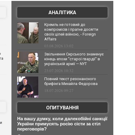
АНАЛІТИКА
Кремль не готовий до
компромісів і прагне досягти
своїх цілей війною, - Foreign
Affairs
03.08.2026 13:02
о
Звільнення Сирського знаменує
та
кінець епохи "старої гвардії" в
українській армії — NYT
23.07.2026 10:32
Повний текст резонансного
брифінга Михайла Федорова
18.07.2026 09:27
ОПИТУВАННЯ
На вашу думку, коли далекобійні санкції
ли
України примусять росію сісти за стіл
переговорів?