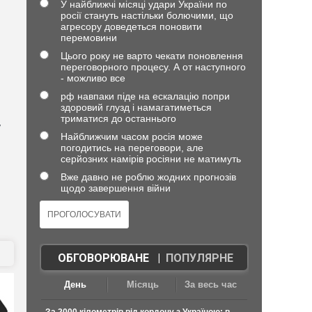
У найближчі місяці удари України по
росії стануть настільки болючими, що
агресору доведеться поновити
перемовини
Цього року не варто чекати поновлення
переговорного процесу. А от наступного
- можливо все
рф навпаки піде на ескалацію попри
здоровий глузд і намагатиметься
триматися до останнього
у
Найближчим часом росія може
погодитись на переговори, але
серйозних намірів росіяни не матимуть
Вже давно не роблю жодних прогнозів
щодо завершення війни
ОБГОВОРЮВАНЕ
|
ПОПУЛЯРНЕ
День
Місяць
За весь час