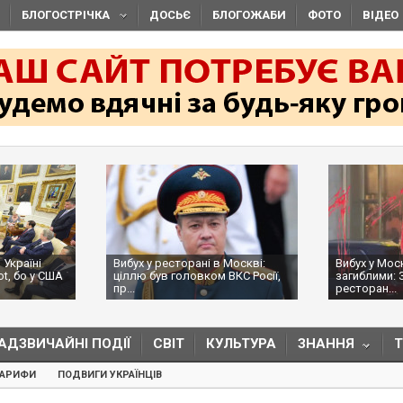
БЛОГОСТРІЧКА
ДОСЬЄ
БЛОГОЖАБИ
ФОТО
ВІДЕО
 Україні
Вибух у ресторані в Москві:
Вибух у Мос
ot, бо у США
ціллю був головком ВКС Росії,
загиблими: 
пр...
ресторан...
АДЗВИЧАЙНІ ПОДІЇ
СВІТ
КУЛЬТУРА
ЗНАННЯ
ТАРИФИ
ПОДВИГИ УКРАЇНЦІВ