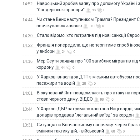
Навроцький зробив заяву про допомогу Україні і 
14:52
"бандерівські прапори"
98
0
Чи стане Венс наступником Трампа? Президент С
14:44
неочікуваною заявою
110
0
Стало відомо, хто потрапив під нові санкції Євро
14:30
Франція попередила, що не терпітиме спроб іно
14:22
у вибори
24
0
Мер Сеути заявив про 100 загиблих мігрантів під
14:16
кордону
44
0
У Харкові внаслідок ДТП з міським автобусом п
14:08
пасажири та водій
28
0
В окупованій Ялті повідомляють про атаку на порт
14:01
стовп чорного диму. ВІДЕО
98
0
У Харкові ДБР затримало капітана Нацгвардії, яки
13:44
доларів продавав "легальний виїзд" за кордон
Ситуація на Вовчанському напрямку: через брак 
13:31
змінили тактику дій, - військовий
68
0