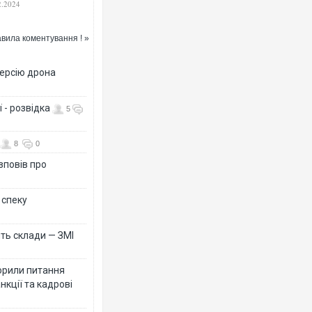
2.2024
п'ютера
вила коментування ! »
версію дрона
 - розвідка
5
8
0
зповів про
 спеку
ть склади — ЗМІ
орили питання
нкції та кадрові