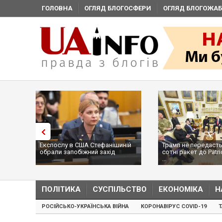
ГОЛОВНА
ОГЛЯД БЛОГОСФЕРИ
ОГЛЯД БЛОГОЖАБ
Експослу в США Стефанішиній
Трамп не передасть
обрали запобіжний захід
сотні ракет до Patri
...
ПОЛІТИКА
СУСПІЛЬСТВО
ЕКОНОМІКА
Н
РОСІЙСЬКО-УКРАЇНСЬКА ВІЙНА
КОРОНАВІРУС COVID-19