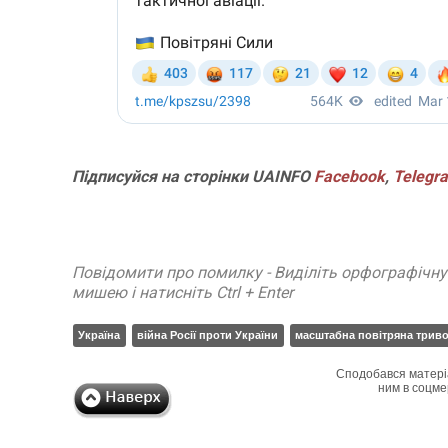
Підписуйся на сторінки UAINFO
Facebook
,
Telegr
Повідомити про помилку - Виділіть орфографічн
мишею і натисніть Ctrl + Enter
Україна
війна Росії проти України
масштабна повітряна триво
Сподобався матері
ним в соцме