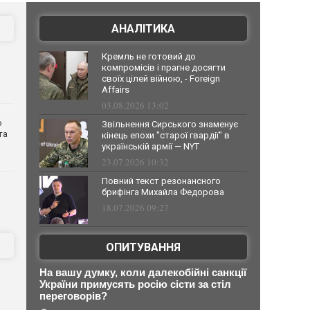
АНАЛІТИКА
Кремль не готовий до
компромісів і прагне досягти
своїх цілей війною, - Foreign
Affairs
03.08.2026 13:02
о
Звільнення Сирського знаменує
та
кінець епохи "старої гвардії" в
українській армії — NYT
23.07.2026 10:32
Повний текст резонансного
брифінга Михайла Федорова
18.07.2026 09:27
ОПИТУВАННЯ
На вашу думку, коли далекобійні санкції
України примусять росію сісти за стіл
переговорів?