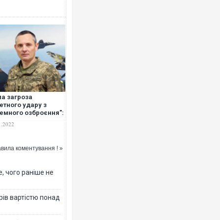
ла загроза
етного удару з
емного озброєння":
ітряні Сили про
1.2022
штабну повітряну
вогу вдень
вила коментування ! »
, чого раніше не
рів вартістю понад