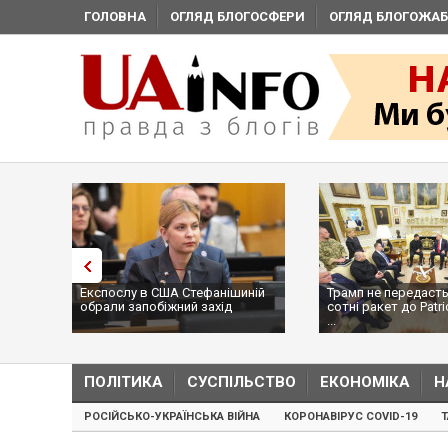
ГОЛОВНА
ОГЛЯД БЛОГОСФЕРИ
ОГЛЯД БЛОГОЖАБ
Експослу в США Стефанішиній
Трамп не передасть
обрали запобіжний захід
сотні ракет до Patri
...
ПОЛІТИКА
СУСПІЛЬСТВО
ЕКОНОМІКА
Н
РОСІЙСЬКО-УКРАЇНСЬКА ВІЙНА
КОРОНАВІРУС COVID-19