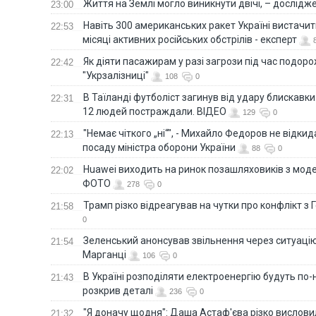
Життя на Землі могло виникнути двічі, – дослідж
23:00
Навіть 300 американських ракет Україні вистачит
22:53
місяці активних російських обстрілів - експерт
Як діяти пасажирам у разі загрози під час подорож
22:42
"Укрзалізниці"
108
0
В Таїланді футболіст загинув від удару блискавки
22:31
12 людей постраждали. ВІДЕО
129
0
"Немає чіткого „ні“", - Михайло Федоров не відки
22:13
посаду міністра оборони України
88
0
Huawei виходить на ринок позашляховиків з моде
22:02
ФОТО
278
0
Трамп різко відреагував на чутки про конфлікт з 
21:58
0
Зеленський анонсував звільнення через ситуацію
21:54
Марганці
106
0
В Україні розподіляти електроенергію будуть по
21:43
розкрив деталі
236
0
"Я доначу щодня": Даша Астаф'єва різко висловила
21:32