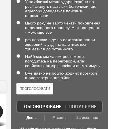
У найближчі місяці удари України по
росії стануть настільки болючими, що
агресору доведеться поновити
перемовини
Цього року не варто чекати поновлення
переговорного процесу. А от наступного
- можливо все
рф навпаки піде на ескалацію попри
здоровий глузд і намагатиметься
триматися до останнього
Найближчим часом росія може
погодитись на переговори, але
серйозних намірів росіяни не матимуть
Вже давно не роблю жодних прогнозів
щодо завершення війни
ОБГОВОРЮВАНЕ
|
ПОПУЛЯРНЕ
День
Місяць
За весь час