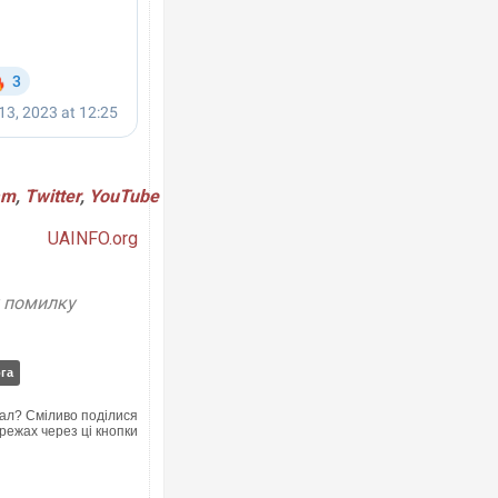
am
,
Twitter
,
YouTube
UAINFO.org
у помилку
га
ал? Сміливо поділися
режах через ці кнопки