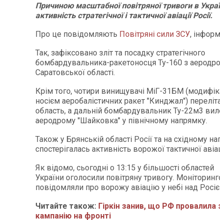
Причиною масштабної повітряної тривоги в Украї
активність стратегічної і тактичної авіації Росії.
Про це повідомляють
Повітряні сили ЗСУ
, інфор
Так, зафіксовано зліт та посадку стратегічного
бомбардувальника-ракетоносця Ту-160 з аеродр
Саратовської області.
Крім того, чотири винищувачі МіГ-31БМ (модифіка
носієм аеробалістичних ракет "Кинджал") переліт
область, а дальній бомбардувальник Ту-22м3 виле
аеродрому "Шайковка" у північному напрямку.
Також у Брянській області Росії та на східному н
спостерігалась активність ворожої тактичної авіац
Як відомо, сьогодні о 13:15 у більшості областей
України оголосили повітряну тривогу. Моніторинг
повідомляли про ворожу авіацію у небі над Росіє
Читайте також:
Гіркін занив, що РФ провалила
кампанію на фронті