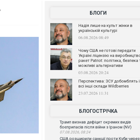
у
БЛОГИ
Надія лише на культ жінки в
українській культурі
06.08.2026 08:49
Чому США не готові передати
Україні ліцензію на виробництв
ракет Patriot: політика, безпека 
можливі альтернативи
03.08.2026 20:24
Перспектива: ЗСУ добомблять і
всі інші склади Wildberries
23.07.2026 11:31
БЛОГОСТРІЧКА
Трамп визнав дефіцит окремих видів
боєприпасів після війни з Іраном (NV)
07.08.2026, 08:24
США розширили санкції проти Куби через