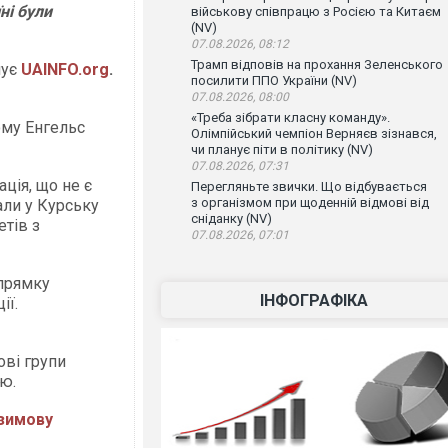
ні були
військову співпрацю з Росією та Китаєм
(NV)
07.08.2026, 08:12
Трамп відповів на прохання Зеленського
мує
UAINFO.org
.
посилити ППО України (NV)
07.08.2026, 08:00
«Треба зібрати класну команду».
ому Енгельс
Олімпійський чемпіон Верняєв зізнався,
чи планує піти в політику (NV)
07.08.2026, 07:31
ція, що не є
Перегляньте звички. Що відбувається
з організмом при щоденній відмові від
али у Курську
сніданку (NV)
тів з
07.08.2026, 07:01
апрямку
ІНФОГРАФІКА
ії.
ові групи
ю.
 зимову