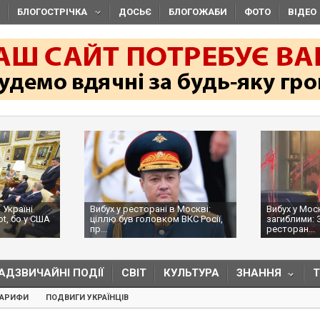
БЛОГОСТРІЧКА
ДОСЬЄ
БЛОГОЖАБИ
ФОТО
ВІДЕО
 Україні
Вибух у ресторані в Москві:
Вибух у Мос
ot, бо у США
ціллю був головком ВКС Росії,
загиблими: 
пр...
ресторан...
АДЗВИЧАЙНІ ПОДІЇ
СВІТ
КУЛЬТУРА
ЗНАННЯ
ТАРИФИ
ПОДВИГИ УКРАЇНЦІВ