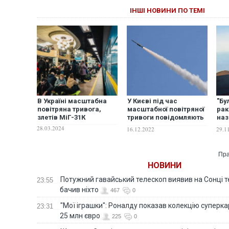
ІНШІ НОВИНИ ПО ТЕМІ
В Україні масштабна
У Києві під час
"Бу
повітряна тривога,
масштабної повітряної
рак
злетів МіГ-31К
тривоги повідомляють
наз
про звуки вибухи
Пов
28.03.2024
16.12.2022
29.1
мас
три
Пра
НОВИНИ
Потужний гавайський телескоп виявив на Сонці те
23:55
бачив ніхто
467
0
"Мої іграшки": Роналду показав колекцію суперка
23:31
25 млн євро
225
0