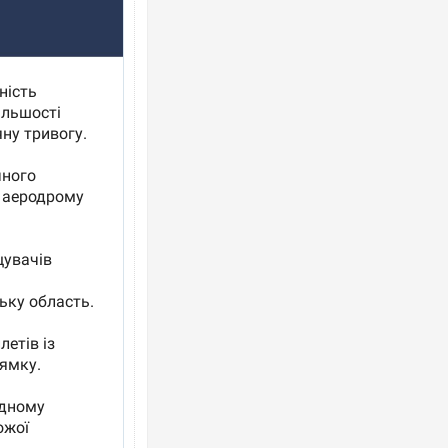
Росія атакувала Суми КАБами: пошко
торговельний центр, будинки, є постр
ФОТО
Топпосадовцю Повітряних Сил вручил
підозру