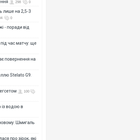
ення
298
0
ь лише на 2,5-3
84
0
і - поради від
 під час матчу: ще
дає повернення на
ллю Stelato G9.
Гегсетом
100
 із водою в
-новому: Шмигаль
ся про зірок, які