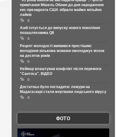
"65 років ніколи не виглядали краще", - фото-
привітання Мішель Обами до дня народження
екс-президента США зібрало майже мільйон
лайків
0
Audi готується до випуску нового покоління
позашляховика Q8
0
Рецепт молодості виявився простішим:
володіння кількома мовами омолоджує мозок
на десяток років
0
Неймар влаштував конфлікт після перемоги
"Сантоса". ВІДЕО
0
Достатньо було погладити: лемури на
Мадагаскарі стали жертвами людського вірусу
0
ФОТО