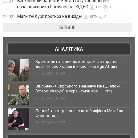
Вже вивели на тести: Ferrari готує оновлення
22:33
позашляховика Purosangue. ВІДЕО
172
0
Магнітні бурі: прогноз на вихідні
22:02
1879
0
БІЛЬШЕ
АНАЛІТИКА
Кремль не готовий до компромісів і прагне
досягти своїх цілей війною, - Foreign Affairs
03.08.2026 13:02
Звільнення Сирського знаменує кінець епохи
"старої гвардії" в українській армії — NYT
23.07.2026 10:32
Повний текст резонансного брифінга Михайла
Федорова
18.07.2026 09:27