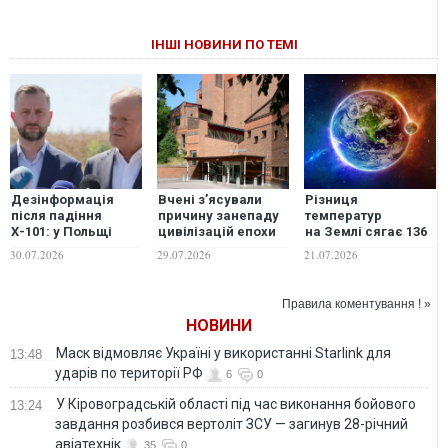
ІНШІ НОВИНИ ПО ТЕМІ
Дезінформація
Вчені з’ясували
Різниця
після падіння
причину занепаду
температур
Х-101: у Польщі
цивілізацій епохи
на Землі сягає 136
викрили фейки
Одіссеї
градусів: у Антарктид
30.07.2026
29.07.2026
21.07.2026
проти України та
–84, в Ірані +52
уряду Дональда
Туска
Правила коментування ! »
НОВИНИ
Маск відмовляє Україні у використанні Starlink для
13:48
ударів по території РФ
6
0
У Кіровоградській області під час виконання бойового
13:24
завдання розбився вертоліт ЗСУ — загинув 28-річний
авіатехнік
35
0