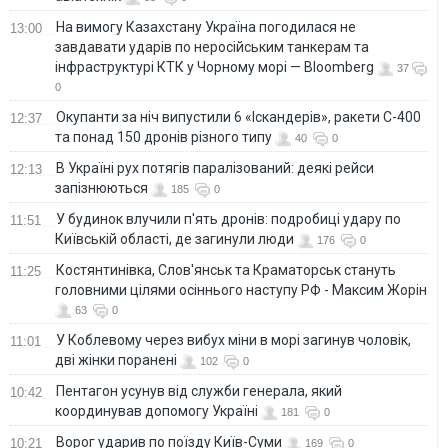
На вимогу Казахстану Україна погодилася не
13:00
завдавати ударів по неросійським танкерам та
інфраструктурі КТК у Чорному морі — Bloomberg
37
0
Окупанти за ніч випустили 6 «Іскандерів», ракети С-400
12:37
та понад 150 дронів різного типу
40
0
В Україні рух потягів паралізований: деякі рейси
12:13
запізнюються
185
0
У будинок влучили п'ять дронів: подробиці удару по
11:51
Київській області, де загинули люди
176
0
Костянтинівка, Слов'янськ та Краматорськ стануть
11:25
головними цілями осіннього наступу РФ - Максим Жорін
63
0
У Коблевому через вибух міни в морі загинув чоловік,
11:01
дві жінки поранені
102
0
Пентагон усунув від служби генерала, який
10:42
координував допомогу Україні
181
0
Ворог ударив по поїзду Київ-Суми
10:21
169
0