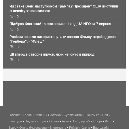
Чи стане Венс наступником Трампа? Президент США виступив
із неочікуваною заявою
0
Підбірка блогожаб та фотоприколів від UAINFO за 7 серпня
0
Росіяни почали використовувати значно більшу версію дрона
"Гербера", - "Флеш"
0
ШІ вперше створив віруси, яких не існує в природі
0
Головна
•
Головні новини
•
Політика
•
Суспільство
•
Економіка
беспроводной
•
Світ
•
Культура
•
Наука
•
Історія
•
Освіта
•
Авто
•
IT
•
Здоров'я
интернет
•
Спорт
•
Фото
•
Відео
•
Огляд блогосфери
•
Блоголента
•
Рейтинг блогів
киев
•
Блогожаби