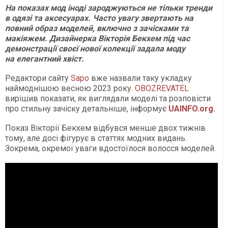
На показах мод іноді зароджуються не тільки тренди
в одязі та аксесуарах. Часто увагу звертають на
повний образ моделей, включно з зачісками та
макіяжем. Дизайнерка Вікторія Бекхем під час
демонстрації своєї нової колекції задала моду
на елегантний хвіст.
Редактори сайту
Sapo
вже назвали таку укладку
наймоднішою весною 2023 року.
OBOZREVATEL
вирішив показати, як виглядали моделі та розповісти
про стильну зачіску детальніше, інформує
UAINFO.org
.
Показ Вікторії Бекхем відбувся менше двох тижнів
тому, але досі фігурує в статтях модних видань.
Зокрема, окремої уваги вдостоїлося волосся моделей.