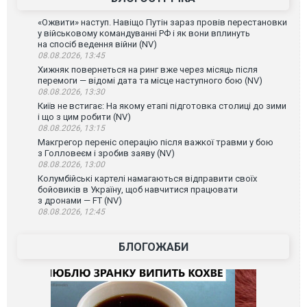
«Ожвити» наступ. Навіщо Путін зараз провів перестановки
у військовому командуванні РФ і як вони вплинуть
на спосіб ведення війни (NV)
08.08.2026, 13:45
Хижняк повернеться на ринг вже через місяць після
перемоги — відомі дата та місце наступного бою (NV)
08.08.2026, 13:30
Київ не встигає: На якому етапі підготовка столиці до зими
і що з цим робити (NV)
08.08.2026, 13:15
Макгрегор переніс операцію після важкої травми у бою
з Голловеєм і зробив заяву (NV)
08.08.2026, 13:00
Колумбійські картелі намагаються відправити своїх
бойовиків в Україну, щоб навчитися працювати
з дронами — FT (NV)
08.08.2026, 12:45
БЛОГОЖАБИ