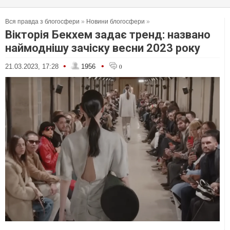
Вся правда з блогосфери
»
Новини блогосфери
»
Вікторія Бекхем задає тренд: названо
наймоднішу зачіску весни 2023 року
•
•
21.03.2023, 17:28
1956
0