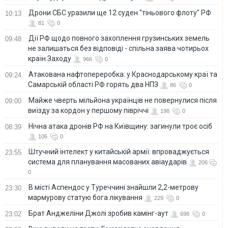
Дрони СБС уразили ще 12 суден "тіньового флоту" РФ
10:13
81
0
Дії РФ щодо повного захоплення грузинських земель
09:48
не залишаться без відповіді - спільна заява чотирьох
країн Заходу
966
0
Атакована нафтопереробка: у Краснодарському краї та
09:24
Самарській області РФ горять два НПЗ
86
0
Майже чверть мільйона українців не повернулися після
09:00
виїзду за кордон у першому півріччі
198
0
Нічна атака дронів РФ на Київщину: загинули троє осіб
08:39
106
0
Штучний інтелект у китайській армії: впроваджується
23:55
система для планування масованих авіаударів
206
0
В місті Аспендос у Туреччині знайшли 2,2-метрову
23:30
мармурову статую бога лікування
229
0
Брат Анджеліни Джолі зробив камінг-аут
23:02
698
0