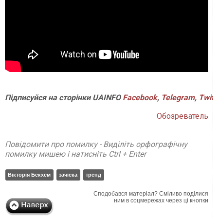
Підписуйся на сторінки UAINFO
Facebook
,
Telegram
,
Twitt
Обозреватель
Повідомити про помилку - Виділіть орфографічну
помилку мишею і натисніть Ctrl + Enter
Вікторія Бекхем
зачіска
тренд
Сподобався матеріал? Сміливо поділися
ним в соцмережах через ці кнопки