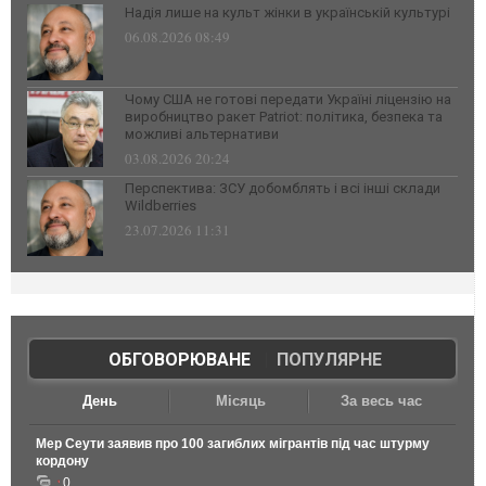
Надія лише на культ жінки в українській культурі
06.08.2026 08:49
Чому США не готові передати Україні ліцензію на
виробництво ракет Patriot: політика, безпека та
можливі альтернативи
03.08.2026 20:24
Перспектива: ЗСУ добомблять і всі інші склади
Wildberries
23.07.2026 11:31
ОБГОВОРЮВАНЕ
|
ПОПУЛЯРНЕ
День
Місяць
За весь час
Мер Сеути заявив про 100 загиблих мігрантів під час штурму
кордону
0