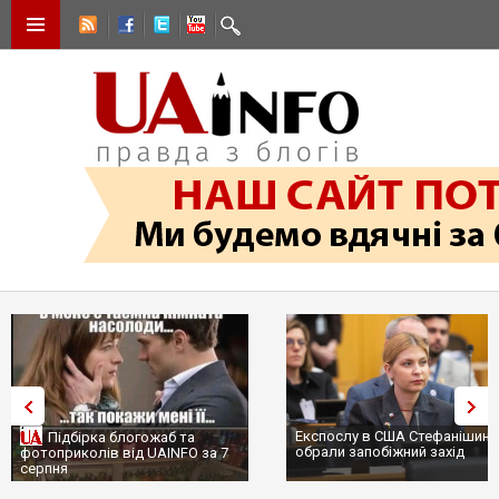
Експослу в США Стефанішині
Підбірка блогожаб та
обрали запобіжний захід
фотоприколів від UAINFO за 7
серпня