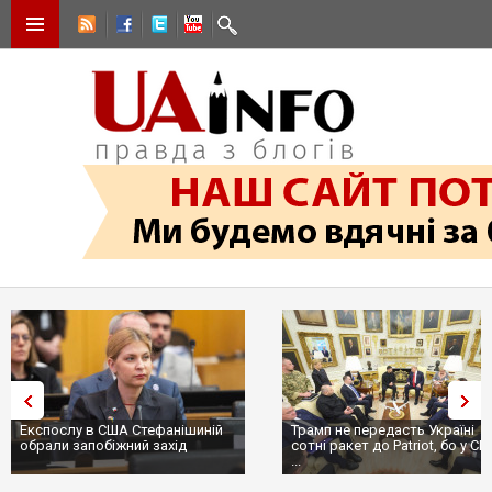
Експослу в США Стефанішиній
Трамп не передасть Україні
обрали запобіжний захід
сотні ракет до Patriot, бо у С
...