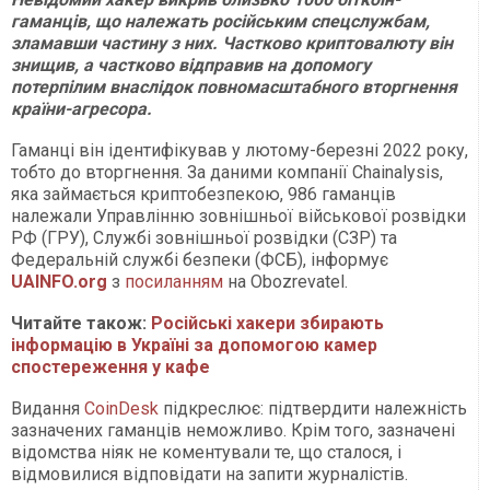
гаманців, що належать російським спецслужбам,
зламавши частину з них. Частково криптовалюту він
знищив, а частково відправив на допомогу
потерпілим внаслідок повномасштабного вторгнення
країни-агресора.
Гаманці він ідентифікував у лютому-березні 2022 року,
тобто до вторгнення. За даними компанії Chainalysis,
яка займається криптобезпекою, 986 гаманців
належали Управлінню зовнішньої військової розвідки
РФ (ГРУ), Службі зовнішньої розвідки (СЗР) та
Федеральній службі безпеки (ФСБ), інформує
UAINFO.org
з
посиланням
на Оbozrevatel.
Читайте також:
Російські хакери збирають
інформацію в Україні за допомогою камер
спостереження у кафе
Видання
CoinDesk
підкреслює: підтвердити належність
зазначених гаманців неможливо. Крім того, зазначені
відомства ніяк не коментували те, що сталося, і
відмовилися відповідати на запити журналістів.