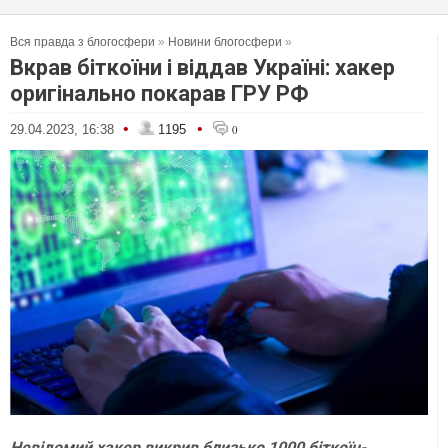
Вся правда з блогосфери
»
Новини блогосфери
»
Вкрав біткоїни і віддав Україні: хакер
оригінально покарав ГРУ РФ
•
•
29.04.2023, 16:38
1195
0
Невідомий хакер викрив близько 1000 біткоїн-