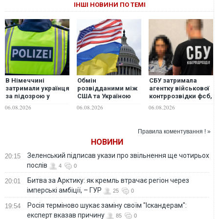
ІНШІ НОВИНИ ПО ТЕМІ
В Німеччині
Обмін
СБУ затримала
затримали українця
розвідданими між
агентку військової
за підозрою у
США та Україною
контррозвідки фсб,
шпигунстві за
відновився до
яка шпигувала для
06.08.2026
06.08.2026
06.08.2026
оборонним
попереднього
ворога на
підприємством
рівня, — Politico
Дніпропетровщині
Правила коментування ! »
НОВИНИ
Зеленський підписав укази про звільнення ще чотирьох
20:15
послів
4
0
Битва за Арктику: як кремль втрачає регіон через
20:01
імперські амбіції, – ГУР
25
0
Росія терміново шукає заміну своїм "Іскандерам":
19:54
експерт вказав причину
85
0