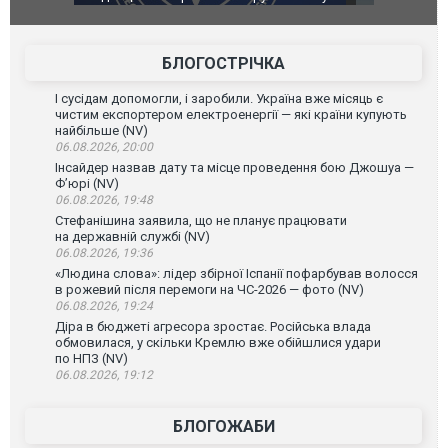
губернатор регіону заявив про наймасштабнішу
"Сантоса".
атаку. ВІДЕО
БЛОГОСТРІЧКА
І сусідам допомогли, і заробили. Україна вже місяць є
чистим експортером електроенергії — які країни купують
найбільше (NV)
06.08.2026, 20:00
Інсайдер назвав дату та місце проведення бою Джошуа —
Ф’юрі (NV)
06.08.2026, 19:48
Стефанішина заявила, що не планує працювати
на державній службі (NV)
06.08.2026, 19:36
«Людина слова»: лідер збірної Іспанії пофарбував волосся
в рожевий після перемоги на ЧС-2026 — фото (NV)
06.08.2026, 19:24
Діра в бюджеті агресора зростає. Російська влада
обмовилася, у скільки Кремлю вже обійшлися удари
по НПЗ (NV)
06.08.2026, 19:12
БЛОГОЖАБИ