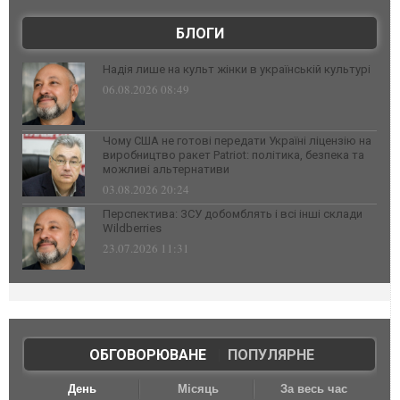
БЛОГИ
Надія лише на культ жінки в українській культурі
06.08.2026 08:49
Чому США не готові передати Україні ліцензію на
виробництво ракет Patriot: політика, безпека та
можливі альтернативи
03.08.2026 20:24
Перспектива: ЗСУ добомблять і всі інші склади
Wildberries
23.07.2026 11:31
ОБГОВОРЮВАНЕ
|
ПОПУЛЯРНЕ
День
Місяць
За весь час