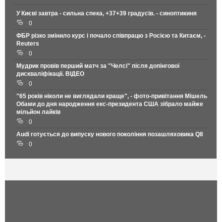
У Києві завтра - сильна спека, +37+39 градусів. - синоптикиня
0
ФБР різко змінило курс і почало співпрацю з Росією та Китаєм, -
Reuters
0
Мудрик провів перший матч за "Челсі" після допінгової
дискваліфікації. ВІДЕО
0
"65 років ніколи не виглядали краще", - фото-привітання Мішель
Обами до дня народження екс-президента США зібрало майже
мільйон лайків
0
Audi готується до випуску нового покоління позашляховика Q8
0