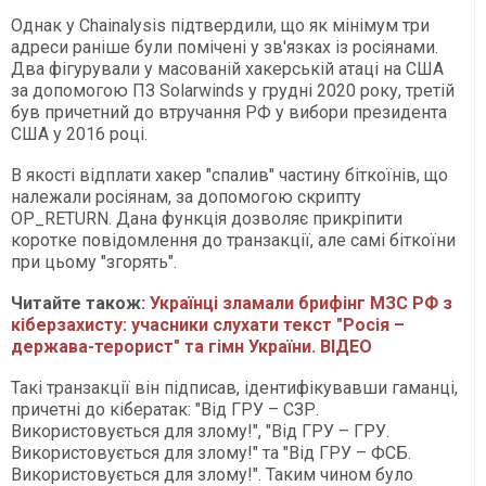
Однак у Chainalysis підтвердили, що як мінімум три
адреси раніше були помічені у зв'язках із росіянами.
Два фігурували у масованій хакерській атаці на США
за допомогою ПЗ Solarwinds у грудні 2020 року, третій
був причетний до втручання РФ у вибори президента
США у 2016 році.
В якості відплати хакер "спалив" частину біткоїнів, що
належали росіянам, за допомогою скрипту
OP_RETURN. Дана функція дозволяє прикріпити
коротке повідомлення до транзакції, але самі біткоїни
при цьому "згорять".
Читайте також:
Українці зламали брифінг МЗС РФ з
кіберзахисту: учасники слухати текст "Росія –
держава-терорист" та гімн України. ВІДЕО
Такі транзакції він підписав, ідентифікувавши гаманці,
причетні до кібератак: "Від ГРУ – СЗР.
Використовується для злому!", "Від ГРУ – ГРУ.
Використовується для злому!" та "Від ГРУ – ФСБ.
Використовується для злому!". Таким чином було