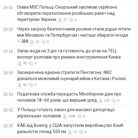
Глава МЗС Польщі Сікорський закликав серйозно
19:42
обговорити перехоплення російських ракет над
територією України
27
0
Через загрозу безпілотників росіяни стали рідше літати
19:32
між Москвою та Петербургом і частіше обирати поїзди
— ЗМІ
13
0
Запас води на 3 дні та готовність до атак на ТЕЦ:
19:16
експерт розповів про ризики знеструмлення Києва
45
0
Засекречена ядерна стратегія Пентагону: NBC
19:00
дізналося можливий сценарій війни з Китаєм і Росією
81
0
Податкова служба передасть Міноборони дані про
18:54
чоловіків 18–60 років: що вирішив уряд
135
0
У Польщі готують закон для масової депортації
18:42
українських чоловіків
1296
0
КАБ від Boeing: у США запустили виробництво бомб
18:30
дальністю понад 550 км
71
0