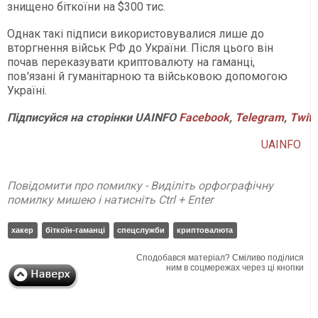
знищено біткоїни на $300 тис.
Однак такі підписи використовувалися лише до
вторгнення військ РФ до України. Після цього він
почав переказувати криптовалюту на гаманці,
пов'язані й гуманітарною та військовою допомогою
Україні.
Підписуйся на сторінки UAINFO
Facebook
,
Telegram
,
Twitt
UAINFO
Повідомити про помилку - Виділіть орфографічну
помилку мишею і натисніть Ctrl + Enter
хакер
біткоїн-гаманці
спецслужби
криптовалюта
Сподобався матеріал? Сміливо поділися
ним в соцмережах через ці кнопки