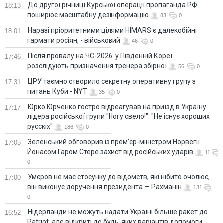
До другої річниці Курської операції пропаганда РФ
18:13
поширює масштабну дезінформацію
83
0
Наразі пріоритетними цілями HIMARS є далекобійні
18:01
гармати росіян, - військовий
46
0
Після провалу на ЧС-2026: у Південній Кореї
17:46
розслідують призначення тренера збірної
56
0
ЦРУ таємно створило секретну оперативну групу з
17:31
питань Куби - NYT
35
0
Юрко Юрченко гостро відреагував на приїзд в Україну
17:17
лідера російської групи "Ногу свело!": "Не існує хороших
русскіх"
186
0
Зеленський обговорив із прем’єр-міністром Норвегії
17:05
Йонасом Гаром Стере захист від російських ударів
11
0
Умєров не має стосунку до відомств, які нібито очолює,
17:00
він виконує доручення президента — Рахманін
131
0
Нідерланди не можуть надати Україні більше ракет до
16:52
Patriot, але відкриті до будь-яких варіантів допомоги, -