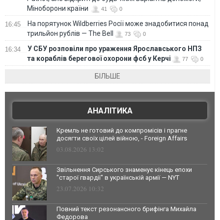
Міноборони країни
41
0
На порятунок Wildberries Росії може знадобитися понад
16:45
трильйон рублів — The Bell
73
0
У СБУ розповіли про ураження Ярославського НПЗ
16:34
та кораблів берегової охорони фсб у Керчі
77
0
БІЛЬШЕ
АНАЛІТИКА
Кремль не готовий до компромісів і прагне
досягти своїх цілей війною, - Foreign Affairs
03.08.2026 13:02
Звільнення Сирського знаменує кінець епохи
"старої гвардії" в українській армії — NYT
23.07.2026 10:32
Повний текст резонансного брифінга Михайла
Федорова