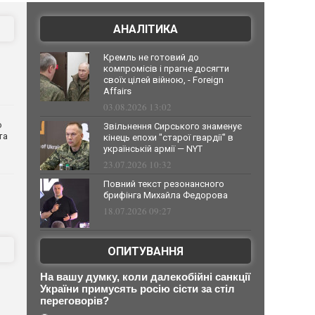
АНАЛІТИКА
Кремль не готовий до
компромісів і прагне досягти
своїх цілей війною, - Foreign
Affairs
03.08.2026 13:02
о
Звільнення Сирського знаменує
та
кінець епохи "старої гвардії" в
українській армії — NYT
23.07.2026 10:32
Повний текст резонансного
брифінга Михайла Федорова
18.07.2026 09:27
ОПИТУВАННЯ
На вашу думку, коли далекобійні санкції
України примусять росію сісти за стіл
переговорів?