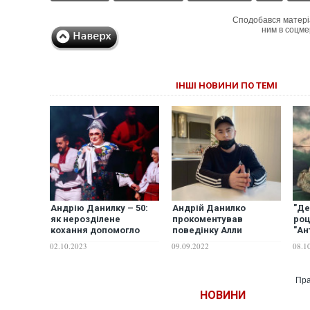
Сподобався матері
ним в соцме
ІНШІ НОВИНИ ПО ТЕМІ
Андрію Данилку – 50:
Андрій Данилко
"Де
як нерозділене
прокоментував
роц
кохання допомогло
поведінку Алли
"Ан
створити Вєрку
Пугачової та мовчання
чом
02.10.2023
09.09.2022
08.1
Сердючку, що
Лорак і Корольової
йом
напророчила артисту
Пугачова і чому його
Пра
соромилися рідні
НОВИНИ