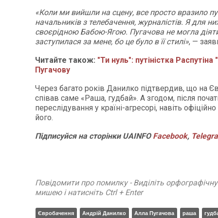
«Коли ми вийшли на сцену, все просто вразило пу
начальників з телебачення, журналістів. Я для ни
своєрідною Бабою-Ягою. Пугачова не могла діяти
заступилася за мене, бо це було в її стилі»
, — заяв
Читайте також:
"Ти нуль": путіністка Распутіна
Пугачову
Через багато років Данилко підтвердив, що на Єв
співав саме «Раша, гудбай». А згодом, після почат
переслідування у країні-агресорі, навіть офіцій
його.
Підписуйся на сторінки UAINFO
Facebook
,
Telegr
Повідомити про помилку - Виділіть орфографічн
мишею і натисніть Ctrl + Enter
Євробачення
Андрій Данилко
Алла Пугачова
раша
гудб