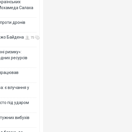
українських
 Мохамеда Салаха
 проти дронів
 Джо Байдена
75
ні ризику»:
одних ресурсів
 працював
: є влучання у
істо під ударом
отужних вибухів