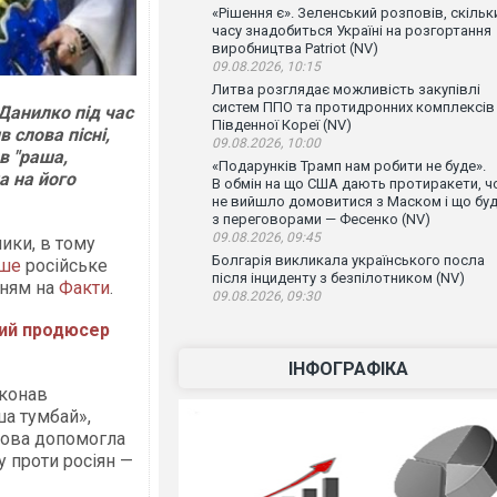
«Рішення є». Зеленський розповів, скільк
часу знадобиться Україні на розгортання
виробництва Patriot (NV)
09.08.2026, 10:15
Литва розглядає можливість закупівлі
систем ППО та протидронних комплексів
Данилко під час
Південної Кореї (NV)
 слова пісні,
09.08.2026, 10:00
в "раша,
«Подарунків Трамп нам робити не буде».
ла на його
В обмін на що США дають протиракети, ч
не вийшло домовитися з Маском і що бу
з переговорами — Фесенко (NV)
09.08.2026, 09:45
ники, в тому
Болгарія викликала українського посла
ше
російське
після інциденту з безпілотником (NV)
нням на
Факти
.
09.08.2026, 09:30
мий продюсер
ІНФОГРАФІКА
иконав
ша тумбай»,
ачова допомогла
у проти росіян —