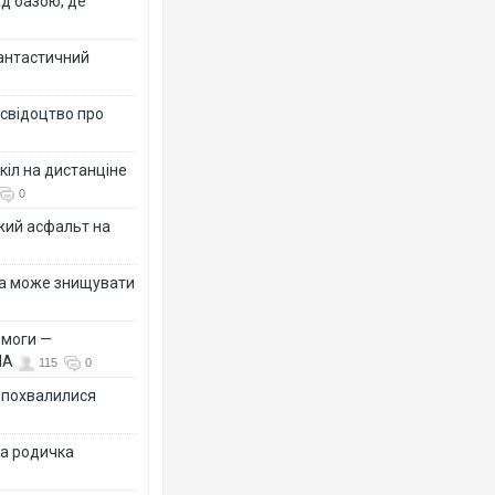
ад базою, де
фантастичний
 свідоцтво про
кіл на дистанціне
0
жий асфальт на
їна може знищувати
емоги —
ША
115
0
Ф похвалилися
на родичка