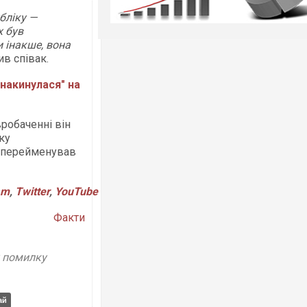
бліку —
х був
 інакше, вона
ив співак.
 "накинулася" на
робаченні він
ку
но перейменував
am
,
Twitter
,
YouTube
Факти
у помилку
ай