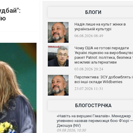
удбай":
БЛОГИ
ію
Надія лише на культ жінки в
українській культурі
06.08.2026 08:49
Чому США не готові передати
Україні ліцензію на виробництв
ракет Patriot: політика, безпека 
можливі альтернативи
03.08.2026 20:24
Перспектива: ЗСУ добомблять і
всі інші склади Wildberries
23.07.2026 11:31
БЛОГОСТРІЧКА
«Навіть на вершині Гімалаїв». Менеджер
упевнено назвав переможця бою Ф’юрі —
Джошуа (NV)
09.08.2026, 10:30