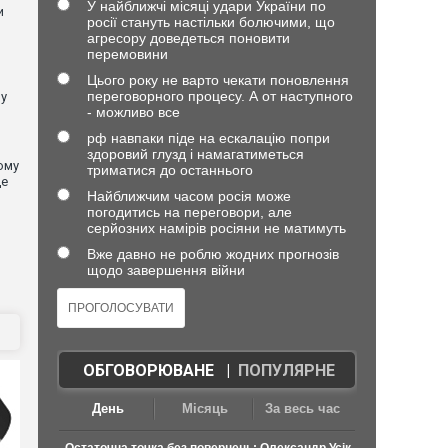
У найближчі місяці удари України по
и
росії стануть настільки болючими, що
агресору доведеться поновити
перемовини
Цього року не варто чекати поновлення
переговорного процесу. А от наступного
 у
- можливо все
рф навпаки піде на ескалацію попри
здоровий глузд і намагатиметься
ому
триматися до останнього
де
Найближчим часом росія може
погодитись на переговори, але
серйозних намірів росіяни не матимуть
Вже давно не роблю жодних прогнозів
щодо завершення війни
ОБГОВОРЮВАНЕ
|
ПОПУЛЯРНЕ
День
Місяць
За весь час