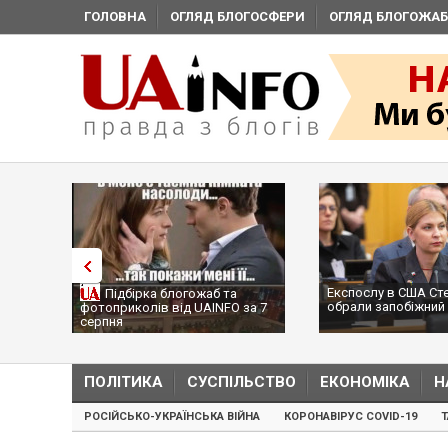
ГОЛОВНА
ОГЛЯД БЛОГОСФЕРИ
ОГЛЯД БЛОГОЖАБ
Експослу в США Ст
Підбірка блогожаб та
обрали запобіжний 
фотоприколів від UAINFO за 7
серпня
ПОЛІТИКА
СУСПІЛЬСТВО
ЕКОНОМІКА
Н
РОСІЙСЬКО-УКРАЇНСЬКА ВІЙНА
КОРОНАВІРУС COVID-19