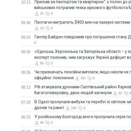
Приїхав за паспортом та квартирою": у полон до 
10:13
військових потрапив тезка зіркового футболіста
25
0
Пентагон витратить $400 млн на лазерні системи
09:48
14
0
Гантер Байден повідомив про погіршення стану
09:24
0
«Одеська, Херсонська та Запорізька області – у зо
09:00
експерт пояснив, чим загрожує Україні дефіцит в
69
0
Чи призначать пенсійни виплати, якщо ніколи не
08:36
офіційно: пояснення
115
0
РФ атакувала дронами Салтівський район Харкова
08:12
багатоповерхівку, двоє людей загинули
53
0
В Одесі пролунали вибухи та перебої зі світлом: м
07:29
дронів та ракет
126
0
У російському Бєлгороді вночі пролунала серія п
06:33
94
0