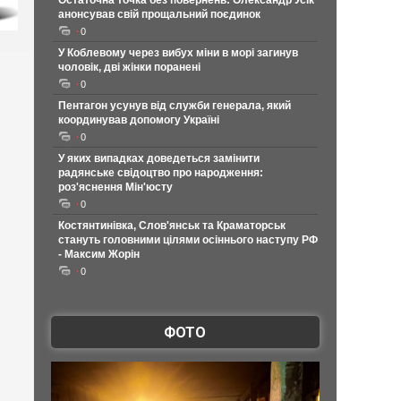
Остаточна точка без повернень: Олександр Усік
анонсував свій прощальний поєдинок
0
У Коблевому через вибух міни в морі загинув
чоловік, дві жінки поранені
0
Пентагон усунув від служби генерала, який
координував допомогу Україні
0
У яких випадках доведеться замінити
радянське свідоцтво про народження:
роз'яснення Мін'юсту
0
Костянтинівка, Слов'янськ та Краматорськ
стануть головними цілями осіннього наступу РФ
- Максим Жорін
0
ФОТО