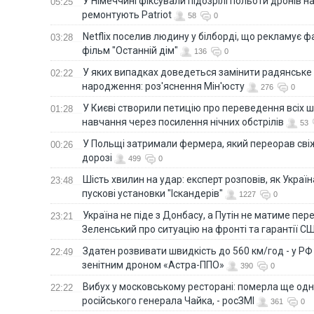
У Німеччині фіксували підозрілі польоти дронів н
05:25
ремонтують Patriot
58
0
Netflix поселив людину у білборді, що рекламує 
03:28
фільм "Останній дім"
136
0
У яких випадках доведеться замінити радянське
02:22
народження: роз'яснення Мін'юсту
276
0
У Києві створили петицію про переведення всіх ш
01:28
навчання через посилення нічних обстрілів
53
У Польщі затримали фермера, який переорав сві
00:26
дорозі
499
0
Шість хвилин на удар: експерт розповів, як Укра
23:48
пускові установки "Іскандерів"
1227
0
Україна не піде з Донбасу, а Путін не матиме пер
23:21
Зеленський про ситуацію на фронті та гарантії С
Здатен розвивати швидкість до 560 км/год - у Р
22:49
зенітним дроном «Астра-ППО»
390
0
Вибух у московському ресторані: померла ще од
22:22
російського генерала Чайка, - росЗМІ
361
0