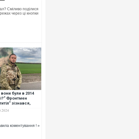
ал? Сміливо поділися
режах через ці кнопки
Ворог завдав комбінованого удару
двоє поранених. Ще десятеро пос
після атаки БПЛА по ринку на Сумщ
 вони були в 2014
і?" Фронтмен
титіл" зізнався,
у "хороші росіяни"
0.2024
у байдужі
Приїхав за паспортом та квартиро
до українських військових потрапи
вила коментування ! »
зіркового футболіста Мохамеда С