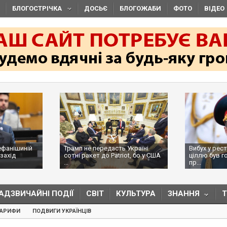
БЛОГОСТРІЧКА
ДОСЬЄ
БЛОГОЖАБИ
ФОТО
ВІДЕО
ефанішиній
Трамп не передасть Україні
Вибух у рес
захід
сотні ракет до Patriot, бо у США
ціллю був г
...
пр...
АДЗВИЧАЙНІ ПОДІЇ
СВІТ
КУЛЬТУРА
ЗНАННЯ
ТАРИФИ
ПОДВИГИ УКРАЇНЦІВ