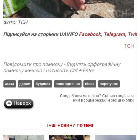
Фото: ТСН
Підписуйся на сторінки UAINFO
Facebook
,
Telegram
,
Twitt
ТСН
Повідомити про помилку - Виділіть орфографічну
помилку мишею і натисніть Ctrl + Enter
атака
дрони
будинок
пошкодження
кішка
порятунок
Сподобався матеріал? Сміливо поділися
ним в соцмережах через ці кнопки
ІНШІ НОВИНИ ПО ТЕМІ