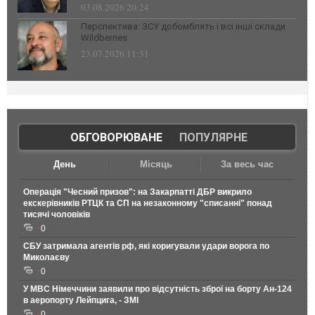
03.08.2026 20:24
Перспектива: ЗСУ добомблять і всі інші склади
Wildberries
23.07.2026 11:31
ОБГОВОРЮВАНЕ
|
ПОПУЛЯРНЕ
День
Місяць
За весь час
Операція "Чесний призов": на Закарпатті ДБР викрило
екскерівників РТЦК та СП на незаконному "списанні" понад
тисячі чоловіків
0
СБУ затримала агентів рф, які коригували удари ворога по
Миколаєву
0
У МВС Німеччини заявили про відсутність зброї на борту Ан-124
в аеропорту Лейпцига, - ЗМІ
0