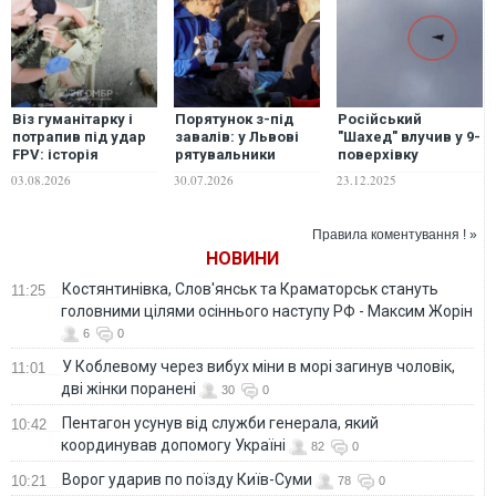
Віз гуманітарку і
Порятунок з-під
Російський
потрапив під удар
завалів: у Львові
"Шахед" влучив у 9-
FPV: історія
рятувальники
поверхівку
порятунку 64-
деблокували 6-
Чернігова: вирує
03.08.2026
30.07.2026
23.12.2025
річного
річного хлопчика та
пожежа, триває
Олександра, який
його батька
порятунок людей
дві доби повз до
Правила коментування ! »
своїх
НОВИНИ
Костянтинівка, Слов'янськ та Краматорськ стануть
11:25
головними цілями осіннього наступу РФ - Максим Жорін
6
0
У Коблевому через вибух міни в морі загинув чоловік,
11:01
дві жінки поранені
30
0
Пентагон усунув від служби генерала, який
10:42
координував допомогу Україні
82
0
Ворог ударив по поїзду Київ-Суми
10:21
78
0