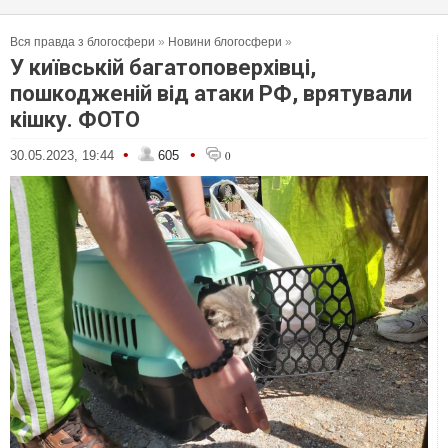
Вся правда з блогосфери
»
Новини блогосфери
»
У київській багатоповерхівці,
пошкодженій від атаки РФ, врятували
кішку. ФОТО
•
•
30.05.2023, 19:44
605
0