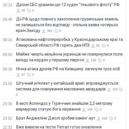
Дрони СБС уразили ще 12 суден "тіньового флоту" РФ
10:13
56
0
Дії РФ щодо повного захоплення грузинських земель
09:48
не залишаться без відповіді - спільна заява чотирьох
країн Заходу
383
0
Атакована нафтопереробка: у Краснодарському краї та
09:24
Самарській області РФ горять два НПЗ
66
0
Майже чверть мільйона українців не повернулися після
09:00
виїзду за кордон у першому півріччі
139
0
Нічна атака дронів РФ на Київщину: загинули троє осіб
08:39
87
0
Штучний інтелект у китайській армії: впроваджується
23:55
система для планування масованих авіаударів
169
0
В місті Аспендос у Туреччині знайшли 2,2-метрову
23:30
мармурову статую бога лікування
198
0
Брат Анджеліни Джолі зробив камінг-аут
23:02
628
0
Вже вивели на тести: Ferrari готує оновлення
22:33