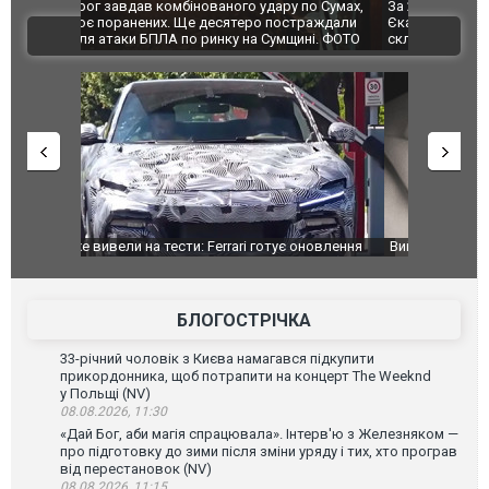
по Сумах,
За 2000 кілометрів від кордону з Україною: в
"Мої іграш
траждали
Єкатеринбурзі після атаки дронів загорівся
суперкарів
ВІДЕО
ині. ФОТО
склад Wildberries. ФОТО. ВІДЕО
оновлення
Вийшов трейлер нової екранізації легендарного
Зеленський
фільму "Афера Томаса Крауна"
перемовин
БЛОГОСТРІЧКА
33-річний чоловік з Києва намагався підкупити
прикордонника, щоб потрапити на концерт The Weeknd
у Польщі (NV)
08.08.2026, 11:30
«Дай Бог, аби магія спрацювала». Інтерв'ю з Железняком —
про підготовку до зими після зміни уряду і тих, хто програв
від перестановок (NV)
08.08.2026, 11:15