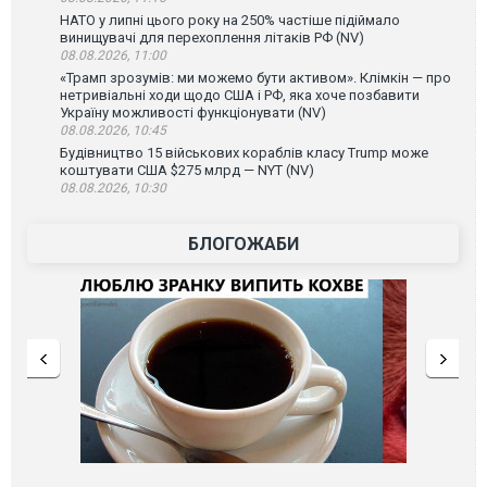
НАТО у липні цього року на 250% частіше підіймало
винищувачі для перехоплення літаків РФ (NV)
08.08.2026, 11:00
«Трамп зрозумів: ми можемо бути активом». Клімкін — про
нетривіальні ходи щодо США і РФ, яка хоче позбавити
Україну можливості функціонувати (NV)
08.08.2026, 10:45
Будівництво 15 військових кораблів класу Trump може
коштувати США $275 млрд — NYT (NV)
08.08.2026, 10:30
БЛОГОЖАБИ