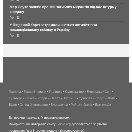
Мер Сеути заявив про 100 загиблих мігрантів під час штурму
кордону
0
У Південній Кореї затримали шістьох активістів за
несанкціоновану поїздку в Україну
0
Головна
•
Головні новини
•
Політика
•
Суспільство
•
Економіка
беспроводной
•
Світ
•
Культура
•
Наука
•
Історія
•
Освіта
•
Авто
•
IT
•
Здоров'я
интернет
•
Спорт
•
Фото
•
Відео
•
Огляд блогосфери
•
Блоголента
•
Рейтинг блогів
киев
•
Блогожаби
и
Всі новини належать їх правовласникам.
область
Використання матеріалів сайту
uainfo.org
дозволяється за умови
wimax
посилання (для інтернет-видань - гіперпосилання).
интернет