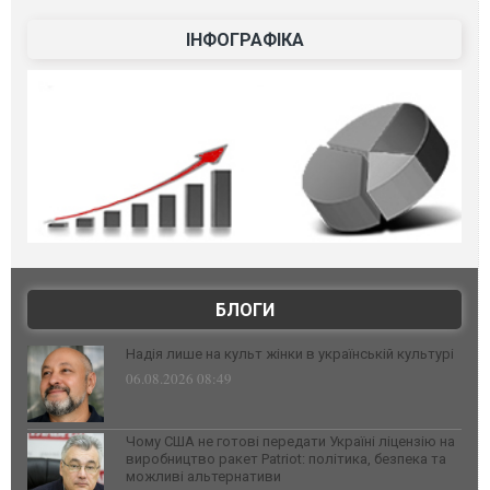
ІНФОГРАФІКА
БЛОГИ
Надія лише на культ жінки в українській культурі
06.08.2026 08:49
Чому США не готові передати Україні ліцензію на
виробництво ракет Patriot: політика, безпека та
можливі альтернативи