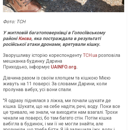
Фото: ТСН
У житловій багатоповерхівці в Голосіївському
районі
Києва
, яка постраждала в результаті
російської атаки дронами, врятували кішку.
Зворушливу історію кореспонденту
ТСН.ua
розповіла
мешканка будинку Дарина
Приходько, інформує
UAINFO.org
.
Дівчина разом із своїм хлопцем та кішкою Мією
живуть на 11 поверсі. За словами Дарини, коли
пролунав вибух, усі вони спали.
"Я одразу піднялася з ліжка, ми почали шукати де
кішка. Шукати, що на себе надіти, речі, воду. Поки все
це тривало, не знали, чи виходити нам взагалі. Трохи
чекали на поверсі, бо там багато стін. Потім кішка
вибігла в будинок, і ми її не могли знайти, але
зрозуміли, що треба бігти. Я їй залишила їжу, воду і