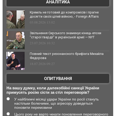
АНАЛІТИКА
Кремль не готовий до компромісів і прагне
досягти своїх цілей війною, - Foreign Affairs
03.08.2026 13:02
Звільнення Сирського знаменує кінець епохи
"старої гвардії" в українській армії — NYT
23.07.2026 10:32
Повний текст резонансного брифінга Михайла
Федорова
18.07.2026 09:27
ОПИТУВАННЯ
На вашу думку, коли далекобійні санкції України
примусять росію сісти за стіл переговорів?
У найближчі місяці удари України по росії стануть
настільки болючими, що агресору доведеться
поновити перемовини
Цього року не варто чекати поновлення переговорного