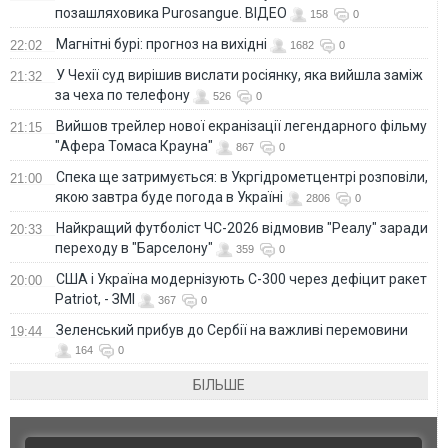
позашляховика Purosangue. ВІДЕО
158
0
Магнітні бурі: прогноз на вихідні
22:02
1682
0
У Чехії суд вирішив вислати росіянку, яка вийшла заміж
21:32
за чеха по телефону
526
0
Вийшов трейлер нової екранізації легендарного фільму
21:15
"Афера Томаса Крауна"
867
0
Спека ще затримується: в Укргідрометцентрі розповіли,
21:00
якою завтра буде погода в Україні
2806
0
Найкращий футболіст ЧС-2026 відмовив "Реалу" заради
20:33
переходу в "Барселону"
359
0
США і Україна модернізують С-300 через дефіцит ракет
20:00
Patriot, - ЗМІ
367
0
Зеленський прибув до Сербії на важливі перемовини
19:44
164
0
БІЛЬШЕ