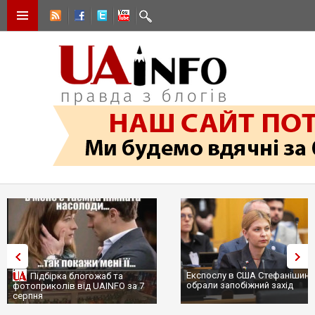
Експослу в США Стефанішині
Підбірка блогожаб та
обрали запобіжний захід
фотоприколів від UAINFO за 7
серпня