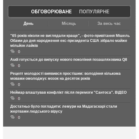
ОБГОВОРЮВАНЕ
|
ПОПУЛЯРНЕ
День
Місяць
За весь час
"65 років ніколи не виглядали краще", - фото-привітання Мішель
Обами до дня народження екс-президента США зібрало майже
мільйон лайків
0
Audi готується до випуску нового покоління позашляховика Q8
0
Рецепт молодості виявився простішим: володіння кількома
мовами омолоджує мозок на десяток років
0
Неймар влаштував конфлікт після перемоги "Сантоса". ВІДЕО
0
Достатньо було погладити: лемури на Мадагаскарі стали
жертвами людського вірусу
0