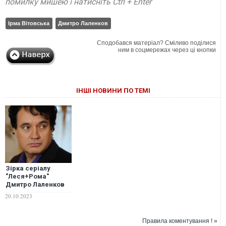
помилку мишею і натисніть Ctrl + Enter
Ірма Вітовська
Дмитро Лаленков
Сподобався матеріал? Сміливо поділися
ним в соцмережах через ці кнопки
ІНШІ НОВИНИ ПО ТЕМІ
Зірка серіалу
"Леся+Рома"
Дмитро Лаленков
несподівано
20.10.2023
заступився за УПЦ
МП
Правила коментування ! »