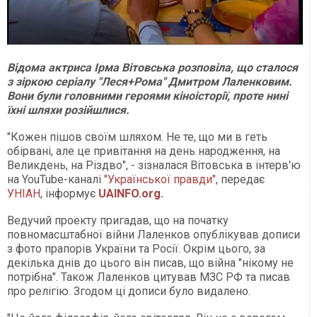
Відома актриса Ірма Вітовська розповіла, що сталося
з зіркою серіалу "Леся+Рома" Дмитром Лаленковим.
Вони були головними героями кіноісторії, проте нині
їхні шляхи розійшлися.
"Кожен пішов своїм шляхом. Не те, що ми в геть
обірвані, але це привітання на день народження, на
Великдень, на Різдво", - зізналася Вітовська в інтерв'ю
на YouTube-каналі
"Української правди"
, передає
УНІАН
, інформує
UAINFO.org
.
Ведучий проекту пригадав, що на початку
повномасштабної війни Лаленков опублікував дописи
з фото прапорів України та Росії. Окрім цього, за
декілька днів до цього він писав, що війна "нікому не
потрібна". Також Лаленков цитував МЗС РФ та писав
про релігію. Згодом ці дописи було видалено.