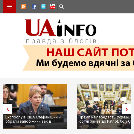
Експослу в США Стефанішиній
Трамп не передасть Україні
обрали запобіжний захід
сотні ракет до Patriot, бо у С
...