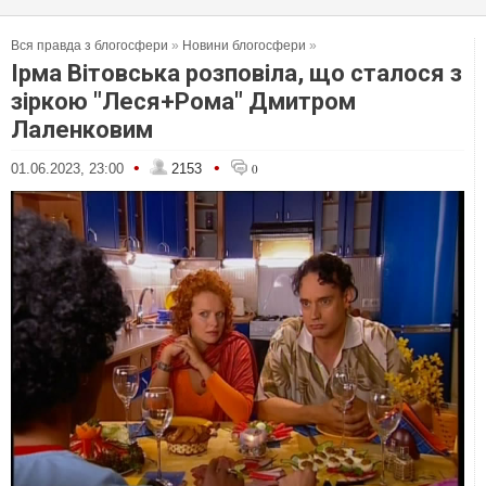
Вся правда з блогосфери
»
Новини блогосфери
»
Ірма Вітовська розповіла, що сталося з
зіркою "Леся+Рома" Дмитром
Лаленковим
•
•
01.06.2023, 23:00
2153
0