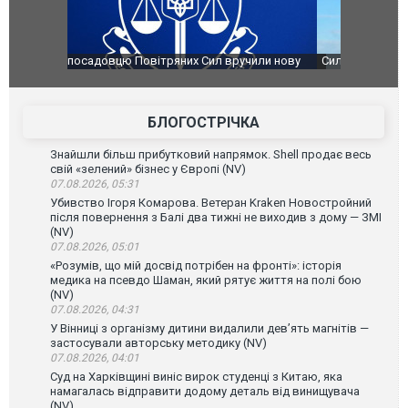
чили нову
Сили оборони уразили Ярославський НПЗ:
Неймар вла
губернатор регіону заявив про наймасштабнішу
"Сантоса".
атаку. ВІДЕО
БЛОГОСТРІЧКА
Знайшли більш прибутковий напрямок. Shell продає весь
свій «зелений» бізнес у Європі (NV)
07.08.2026, 05:31
Убивство Ігоря Комарова. Ветеран Kraken Новостройний
після повернення з Балі два тижні не виходив з дому — ЗМІ
(NV)
07.08.2026, 05:01
«Розумів, що мій досвід потрібен на фронті»: історія
медика на псевдо Шаман, який рятує життя на полі бою
(NV)
07.08.2026, 04:31
У Вінниці з організму дитини видалили дев’ять магнітів —
застосували авторську методику (NV)
07.08.2026, 04:01
Суд на Харківщині виніс вирок студенці з Китаю, яка
намагалась відправити додому деталь від винищувача
(NV)