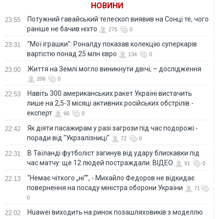
НОВИНИ
Потужний гавайський телескоп виявив на Сонці те, чого
23:55
раніше не бачив ніхто
275
0
"Мої іграшки": Роналду показав колекцію суперкарів
23:31
вартістю понад 25 млн євро
134
0
Життя на Землі могло виникнути двічі, – дослідження
23:00
206
0
Навіть 300 американських ракет Україні вистачить
22:53
лише на 2,5-3 місяці активних російських обстрілів -
експерт
66
0
Як діяти пасажирам у разі загрози під час подорожі -
22:42
поради від "Укрзалізниці"
72
0
В Таїланді футболіст загинув від удару блискавки під
22:31
час матчу: ще 12 людей постраждали. ВІДЕО
91
0
"Немає чіткого „ні“", - Михайло Федоров не відкидає
22:13
повернення на посаду міністра оборони України
71
0
Huawei виходить на ринок позашляховиків з моделлю
22:02