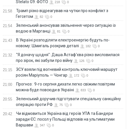
Stelato G9. ФОТО
218
0
Трамп різко відреагував на чутки про конфлікт з
21:58
Гегсетом
82
0
Зеленський анонсував звільнення через ситуацію із
21:54
водою в Марганці
81
0
В Україні розподіляти електроенергію будуть по-
21:43
новому: Шмигаль розкрив деталі
182
0
"Я доначу щодня": Даша Астаф'єва різко висловилася
21:32
про зірок, які забули про війну
126
0
ЗСУ взяли під вогневий контроль ключовий маршрут
21:15
росіян Маріуполь — Чонгар
172
0
Прогноз: 9-го серпня дихати легко свіжим повітрям
21:00
можна буде повсюди в Україні
833
0
Зеленський доручив підготувати спеціальну санкційну
20:55
операцію проти РФ
75
0
Чи відмовиться Україна від героїв УПА та Бандери
20:42
заради ЄС: посол у Польщі відповів на ультиматуми
Варшави
347
0