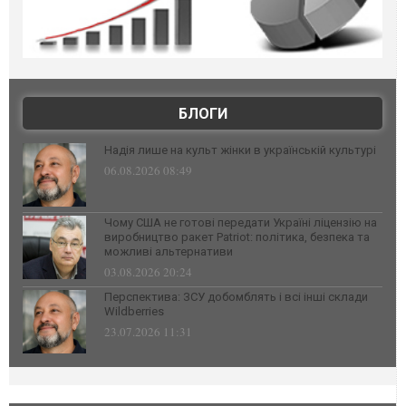
БЛОГИ
Надія лише на культ жінки в українській культурі
06.08.2026 08:49
Чому США не готові передати Україні ліцензію на
виробництво ракет Patriot: політика, безпека та
можливі альтернативи
03.08.2026 20:24
Перспектива: ЗСУ добомблять і всі інші склади
Wildberries
23.07.2026 11:31