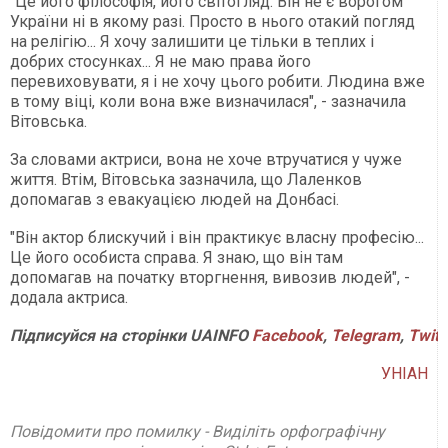
"Це його філософія, його світогляд. Він не є ворогом
України ні в якому разі. Просто в нього отакий погляд
на релігію... Я хочу залишити це тільки в теплих і
добрих стосунках... Я не маю права його
перевиховувати, я і не хочу цього робити. Людина вже
в тому віці, коли вона вже визначилася", - зазначила
Вітовська.
За словами актриси, вона не хоче втручатися у чуже
життя. Втім, Вітовська зазначила, що Лаленков
допомагав з евакуацією людей на Донбасі.
"Він актор блискучий і він практикує власну професію...
Це його особиста справа. Я знаю, що він там
допомагав на початку вторгнення, вивозив людей", -
додала актриса.
Підписуйся на сторінки UAINFO
Facebook
,
Telegram
,
Twitt
УНІАН
Повідомити про помилку - Виділіть орфографічну