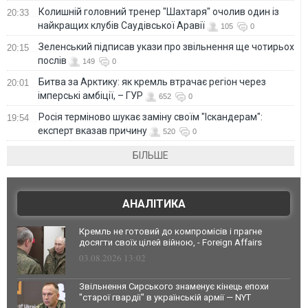
Колишній головний тренер "Шахтаря" очолив один із
20:33
найкращих клубів Саудівської Аравії
105
0
Зеленський підписав укази про звільнення ще чотирьох
20:15
послів
149
0
Битва за Арктику: як кремль втрачає регіон через
20:01
імперські амбіції, – ГУР
652
0
Росія терміново шукає заміну своїм "Іскандерам":
19:54
експерт вказав причину
520
0
БІЛЬШЕ
АНАЛІТИКА
Кремль не готовий до компромісів і прагне
досягти своїх цілей війною, - Foreign Affairs
03.08.2026 13:02
Звільнення Сирського знаменує кінець епохи
"старої гвардії" в українській армії — NYT