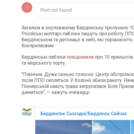
Загалом в окупованому Бердянську пролунало 10
Російські мілітарі-пабліки пишуть про роботу ПП
Бердянськом та детонації в небі, які порівнюють
боєприпасами.
Бердянські пабліки
повідомили
про 10 прильотів 
та морського порту.
"Північна. Дуже сильно голосно. Центр обстрілю
після ППО сипляться. У Колонії збили ракету. Наче
Піонерській навіть трава затрусилася. Біля Прил
димиться", — кажуть очевидці.