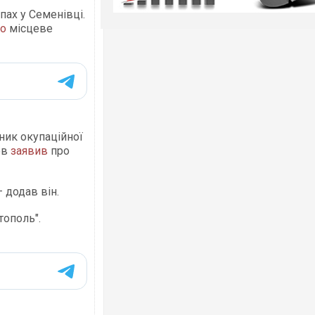
пах у Семенівці.
о
місцеве
ник окупаційної
ов
заявив
про
— додав він.
тополь".