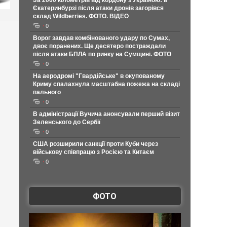
За 2000 кілометрів від кордону з Україною: в
Єкатеринбурзі після атаки дронів загорівся
склад Wildberries. ФОТО. ВІДЕО
0
Ворог завдав комбінованого удару по Сумах,
двоє поранених. Ще десятеро постраждали
після атаки БПЛА по ринку на Сумщині. ФОТО
0
На аеродромі "Гвардійське" в окупованому
Криму спалахнула масштабна пожежа на складі
пального
0
В адміністрації Вучича анонсували перший візит
Зеленського до Сербії
0
США розширили санкції проти Куби через
військову співпрацю з Росією та Китаєм
0
ФОТО