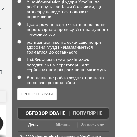
У найближчі місяці удари України по
росії стануть настільки болючими, що
но
агресору доведеться поновити
перемовини
Цього року не варто чекати поновлення
переговорного процесу. А от наступного
-
- можливо все
рф навпаки піде на ескалацію попри
здоровий глузд і намагатиметься
триматися до останнього
Найближчим часом росія може
погодитись на переговори, але
серйозних намірів росіяни не матимуть
V)
Вже давно не роблю жодних прогнозів
щодо завершення війни
ОБГОВОРЮВАНЕ
|
ПОПУЛЯРНЕ
День
Місяць
За весь час