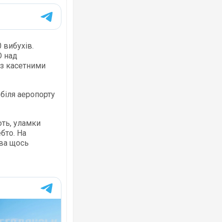
 вибухів.
О над
 з касетними
Ворог завдав комбінованого удару по
двоє поранених. Ще десятеро постра
після атаки БПЛА по ринку на Сумщині
біля аеропорту
ють, уламки
бто. На
ива щось
В окупованій Ялті повідомляють про а
порт: над містом навис стовп чорного
ВІДЕО