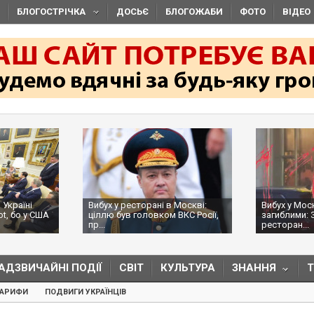
БЛОГОСТРІЧКА
ДОСЬЄ
БЛОГОЖАБИ
ФОТО
ВІДЕО
Україні
Вибух у ресторані в Москві:
Вибух у Мос
ot, бо у США
ціллю був головком ВКС Росії,
загиблими: 
пр...
ресторан...
АДЗВИЧАЙНІ ПОДІЇ
СВІТ
КУЛЬТУРА
ЗНАННЯ
ТАРИФИ
ПОДВИГИ УКРАЇНЦІВ