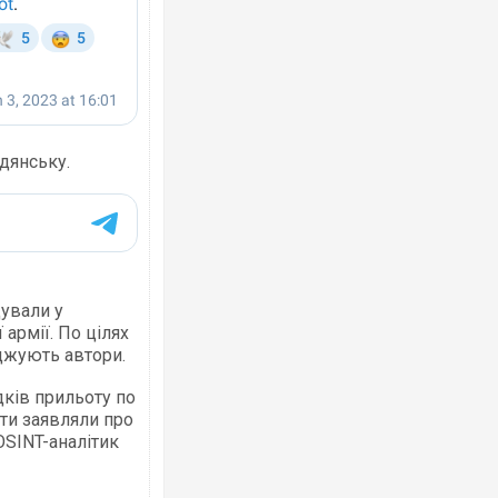
рдянську.
дували у
армії. По цілях
рджують автори.
дків прильоту по
нти заявляли про
SINT-аналітик