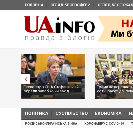
ГОЛОВНА
ОГЛЯД БЛОГОСФЕРИ
ОГЛЯД БЛОГОЖАБ
Експослу в США Стефанішиній
Трамп не передасть 
обрали запобіжний захід
сотні ракет до Patri
...
ПОЛІТИКА
СУСПІЛЬСТВО
ЕКОНОМІКА
Н
РОСІЙСЬКО-УКРАЇНСЬКА ВІЙНА
КОРОНАВІРУС COVID-19