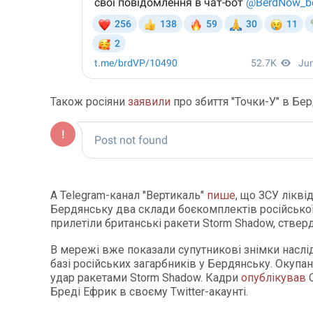
Також росіяни
заявили
про збиття "Точки-У" в Бе
А Telegram-канал "Вертикаль"
пише
, що ЗСУ лікві
Бердянську два склади боєкомплектів російської 
прилетіли британські ракети Storm Shadow, стве
В мережі вже показали супутникові знімки наслі
базі російських загарбників у Бердянську. Окупа
удар ракетами Storm Shadow. Кадри
опублікував
O
Бреді Ефрик в своєму Twitter-акаунті.