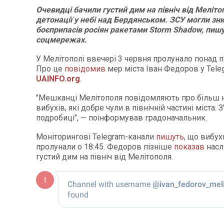
Очевидці бачили густий дим на північ від Меліто
детонації у небі над Бердянськом. ЗСУ могли з
боєприпасів росіян ракетами Storm Shadow, пишу
соцмережах.
У Мелітополі ввечері 3 червня пролунало понад п'
Про це
повідомив
мер міста Іван Федоров у Tele
UAINFO.org
.
"Мешканці Мелітополя повідомляють про більш ні
вибухів, які добре чули в північній частині міста. 
подробиці", — поінформував градоначальник.
Моніторингові Telegram-канали
пишуть
, що вибух
пролунали о 18:45. Федоров пізніше
показав
насл
густий дим на північ від Мелітополя.