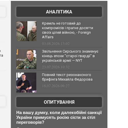
АНАЛІТИКА
Кремль не готовий до
компромісів і прагне досягти
своїх цілей війною, - Foreign
Affairs
03.08.2026 13:02
о
Звільнення Сирського знаменує
та
кінець епохи "старої гвардії" в
українській армії — NYT
23.07.2026 10:32
Повний текст резонансного
брифінга Михайла Федорова
18.07.2026 09:27
ОПИТУВАННЯ
На вашу думку, коли далекобійні санкції
України примусять росію сісти за стіл
переговорів?