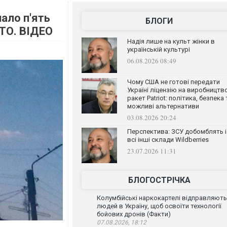
нало п'ять
БЛОГИ
ОТО. ВІДЕО
Надія лише на культ жінки в
українській культурі
06.08.2026 08:49
Чому США не готові передати
Україні ліцензію на виробництв
ракет Patriot: політика, безпека 
можливі альтернативи
03.08.2026 20:24
Перспектива: ЗСУ добомблять і
всі інші склади Wildberries
23.07.2026 11:31
БЛОГОСТРІЧКА
Колумбійські наркокартелі відправляють
людей в Україну, щоб освоїти технології
бойових дронів (Факти)
07.08.2026, 18:12