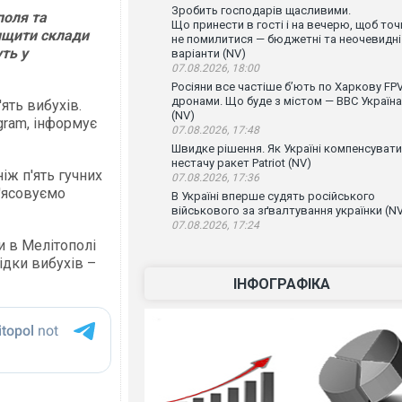
Зробить господарів щасливими.
поля та
Що принести в гості і на вечерю, щоб точ
нищити склади
не помилитися — бюджетні та неочевидні
ть у
варіанти (NV)
07.08.2026, 18:00
Росіяни все частіше бʼють по Харкову FPV
дронами. Що буде з містом — ВВС Україна
ять вибухів.
(NV)
gram, інформує
07.08.2026, 17:48
Швидке рішення. Як Україні компенсувати
нестачу ракет Patriot (NV)
ж п'ять гучних
07.08.2026, 17:36
З'ясовуємо
В Україні вперше судять російського
військового за зґвалтування українки (N
07.08.2026, 17:24
и в Мелітополі
ідки вибухів –
ІНФОГРАФІКА