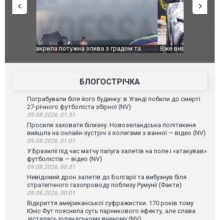
дом та
Вже вивели на тести: Ferrari готує оновлення
Вийшов тре
позашляховика Purosangue. ВІДЕО
фільму "Аф
БЛОГОСТРІЧКА
Пограбували біля його будинку: в Уганді побили до смерті
27-річного футболіста збірної (NV)
09.08.2026, 01:31
Просили заховати білизну. Новозеландська політикиня
вийшла на онлайн-зустріч з колегами з ванної — відео (NV)
09.08.2026, 01:01
У Бразилії під час матчу папуга залетів на поле і «атакував»
футболістів — відео (NV)
09.08.2026, 00:31
Невідомий дрон залетів до Болгарії та вибухнув біля
стратегічного газопроводу поблизу Румунії (Факти)
09.08.2026, 00:01
Відкриття американської суфражистки. 170 років тому
Юніс Фут пояснила суть парникового ефекту, але слава
дісталась ірландському вченому (NV)