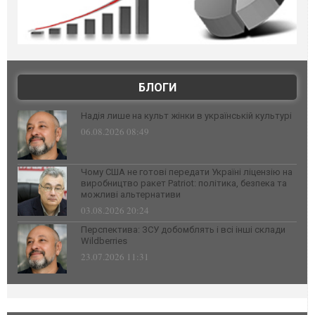
БЛОГИ
Надія лише на культ жінки в українській культурі
06.08.2026 08:49
Чому США не готові передати Україні ліцензію на
виробництво ракет Patriot: політика, безпека та
можливі альтернативи
03.08.2026 20:24
Перспектива: ЗСУ добомблять і всі інші склади
Wildberries
23.07.2026 11:31