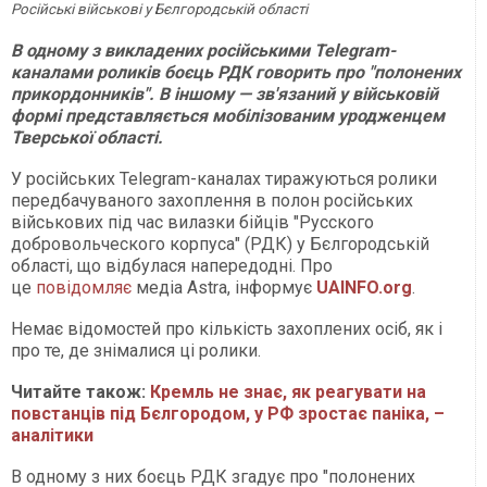
Російські військові у Бєлгородській області
В одному з викладених російськими Telegram-
каналами роликів боєць РДК говорить про "полонених
прикордонників". В іншому — зв'язаний у військовій
формі представляється мобілізованим уродженцем
Тверської області.
У російських Telegram-каналах тиражуються ролики
передбачуваного захоплення в полон російських
військових під час вилазки бійців "Русского
добровольческого корпуса" (РДК) у Бєлгородській
області, що відбулася напередодні. Про
це
повідомляє
медіа Astra, інформує
UAINFO.org
.
Немає відомостей про кількість захоплених осіб, як і
про те, де знімалися ці ролики.
Читайте також:
Кремль не знає, як реагувати на
повстанців під Бєлгородом, у РФ зростає паніка, –
аналітики
В одному з них боєць РДК згадує про "полонених