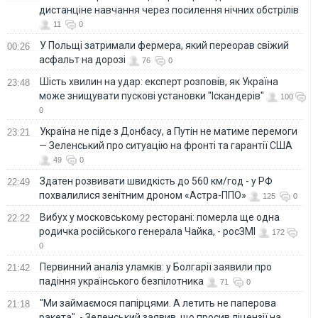
дистанціне навчання через посилення нічних обстрілів
11
0
У Польщі затримали фермера, який переорав свіжий
00:26
асфальт на дорозі
76
0
Шість хвилин на удар: експерт розповів, як Україна
23:48
може знищувати пускові установки "Іскандерів"
100
0
Україна не піде з Донбасу, а Путін не матиме перемоги
23:21
— Зеленський про ситуацію на фронті та гарантії США
49
0
Здатен розвивати швидкість до 560 км/год - у РФ
22:49
похвалилися зенітним дроном «Астра-ППО»
125
0
Вибух у московському ресторані: померла ще одна
22:22
родичка російського генерала Чайка, - росЗМІ
172
0
Первинний аналіз уламків: у Болгарії заявили про
21:42
падіння українського безпілотника
71
0
"Ми займаємося папірцями. А летить не паперова
21:18
ракета", - Зеленський заявив, що просив ліцензії на