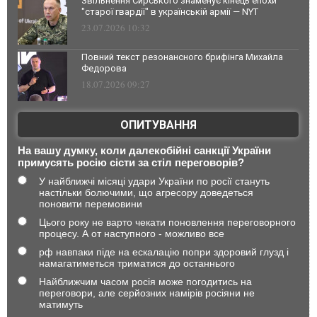
Звільнення Сирського знаменує кінець епохи
"старої гвардії" в українській армії — NYT
23.07.2026 10:32
Повний текст резонансного брифінга Михайла
Федорова
18.07.2026 09:27
ОПИТУВАННЯ
На вашу думку, коли далекобійні санкції України
примусять росію сісти за стіл переговорів?
У найближчі місяці удари України по росії стануть
настільки болючими, що агресору доведеться
поновити перемовини
Цього року не варто чекати поновлення переговорного
процесу. А от наступного - можливо все
рф навпаки піде на ескалацію попри здоровий глузд і
намагатиметься триматися до останнього
Найближчим часом росія може погодитись на
переговори, але серйозних намірів росіяни не
матимуть