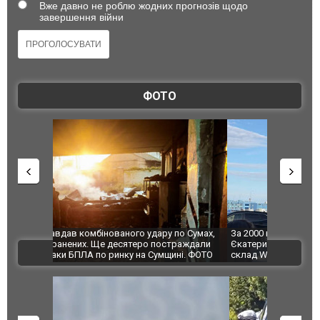
Вже давно не роблю жодних прогнозів щодо
завершення війни
ФОТО
по Сумах,
За 2000 кілометрів від кордону з Україною: в
"Мої іграш
траждали
Єкатеринбурзі після атаки дронів загорівся
суперкарів
ВІДЕО
ині. ФОТО
склад Wildberries. ФОТО. ВІДЕО