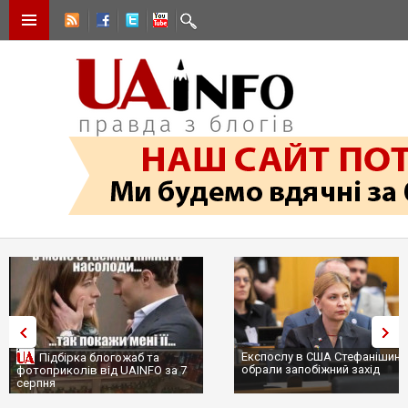
Експослу в США Стефанішині
Підбірка блогожаб та
обрали запобіжний захід
фотоприколів від UAINFO за 7
серпня