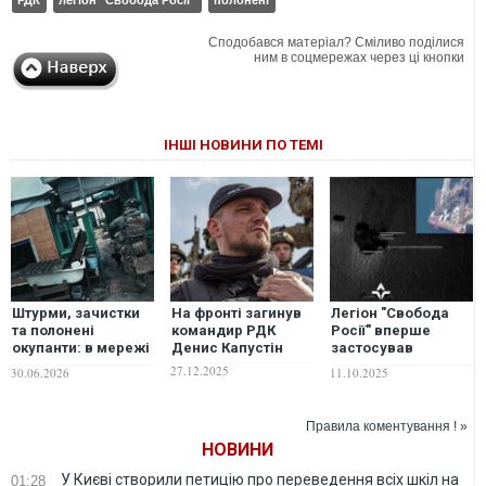
РДК
легіон "Свобода Росії"
полонені
Сподобався матеріал? Сміливо поділися
ним в соцмережах через ці кнопки
ІНШІ НОВИНИ ПО ТЕМІ
Штурми, зачистки
На фронті загинув
Легіон "Свобода
та полонені
командир РДК
Росії" вперше
окупанти: в мережі
Денис Капустін
застосував
показали, як РДК
надводні дрони
27.12.2025
30.06.2026
11.10.2025
працює на
проти окупантів
Запорізькому
напрямку. ВІДЕО
Правила коментування ! »
НОВИНИ
У Києві створили петицію про переведення всіх шкіл на
01:28