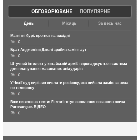
ОБГОВОРЮВАНЕ
|
ПОПУЛЯРНЕ
День
Місяць
За весь час
Магнітні бурі: прогноз на вихідні
0
Брат Анджеліни Джолі зробив камінг-аут
0
Штучний інтелект у китайській армії: впроваджується система
для планування масованих авіаударів
0
У Чехії суд вирішив вислати росіянку, яка вийшла заміж за чеха
по телефону
0
Вже вивели на тести: Ferrari готує оновлення позашляховика
Purosangue. ВІДЕО
0