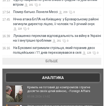
18:15
вітром
181
0
Помер батько Ліонеля Мессі
17:54
209
0
Нічна атака БпЛА на Київщину: у Броварському районі
17:45
загинули директор ліцею, її чоловік та 3-річний онук
118
0
Лукашенко переклав відповідальність за війну в Україні
16:39
на її внутрішні проблеми
281
0
На Буковині затримали стрільця, який поранив двох
16:16
поліцейських і 11 днів переховувався в селі
128
0
БІЛЬШЕ
АНАЛІТИКА
Кремль не готовий до компромісів і прагне
досягти своїх цілей війною, - Foreign Affairs
03.08.2026 13:02