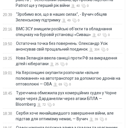
Patriot ще у перший рік війни
40
0
"Зробимо все, що в наших силах", - Вучич обіцяв
20:39
Зеленському підтримку
49
0
ВМС ЗСУ знищили російські об'єкти та обладнання
20:16
спецназу на буровій установці «Сиваш»
67
0
Остаточна точка без повернень: Олександр Усік
19:50
анонсував свій прощальний поєдинок
304
0
Нова Зеландія ввела санкції проти РФ за викрадення
19:25
дітей і кібератаки
25
0
На Херсонщині окупанти розпочали «вільне
19:01
полювання» на автотранспорт за допомогою дронів на
оптоволокні — ОВА
69
0
Туреччина обмежила рух комерційних суден у Чорне
18:45
море через Дарданелли через атаки БПЛА —
Bloomberg
72
0
Сербія хоче якнайшвидшого завершення війни, але
18:38
підстав для оптимізму немає, — Вучич
39
0
Одесу накрила потужна злива з градом та ураганним