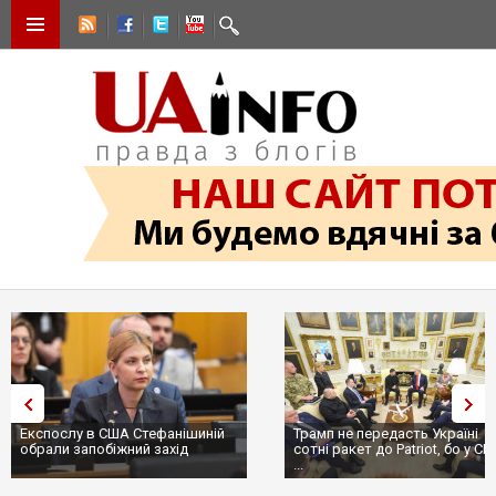
Експослу в США Стефанішиній
Трамп не передасть Україні
обрали запобіжний захід
сотні ракет до Patriot, бо у С
...