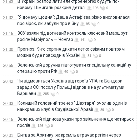
В Україні розподіляти електроенергію будуть по-
21:43
новому: Шмигаль розкрив деталі
106
0
"Я доначу щодня": Даша Астаф'єва різко висловилася
21:32
про зірок, які забули про війну
95
0
ЗСУ взяли під вогневий контроль ключовий маршрут
21:15
росіян Маріуполь — Чонгар
141
0
Прогноз: 9-го серпня дихати легко свіжим повітрям
21:00
можна буде повсюди в Україні
81
0
Зеленський доручив підготувати спеціальну санкційну
20:55
операцію проти РФ
60
0
Чи відмовиться Україна від героїв УПА та Бандери
20:42
заради ЄС: посол у Польщі відповів на ультиматуми
Варшави
285
0
Колишній головний тренер "Шахтаря" очолив один із
20:33
найкращих клубів Саудівської Аравії
89
0
Зеленський підписав укази про звільнення ще чотирьох
20:15
послів
126
0
Битва за Арктику: як кремль втрачає регіон через
20:01