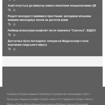
Audi готується до випуску нового покоління позашляховика Q8
0
Рецепт молодості виявився простішим: володіння кількома
мовами омолоджує мозок на десяток років
0
Неймар влаштував конфлікт після перемоги "Сантоса". ВІДЕО
0
Достатньо було погладити: лемури на Мадагаскарі стали
жертвами людського вірусу
0
Головна
•
Головні новини
•
Політика
•
Суспільство
•
Економіка
беспроводной
•
Світ
•
Культура
•
Наука
•
Історія
•
Освіта
•
Авто
•
IT
•
Здоров'я
интернет
•
Спорт
•
Фото
•
Відео
•
Огляд блогосфери
•
Блоголента
•
Рейтинг блогів
киев
•
Блогожаби