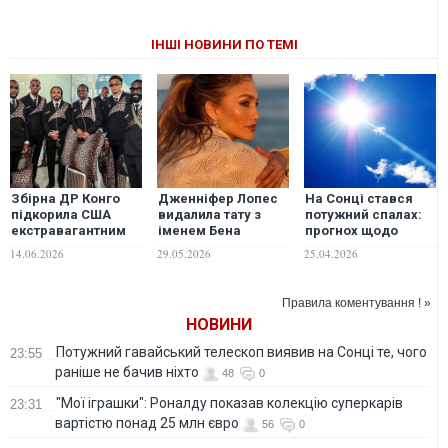
ІНШІ НОВИНИ ПО ТЕМІ
Збірна ДР Конго
Дженніфер Лопес
На Сонці стався
підкорила США
видалила тату з
потужний спалах:
екстравагантним
іменем Бена
прогнох щодо
прибуттям на
Аффлека – ЗМІ
магнітної бурі 25
14.06.2026
29.05.2026
25.04.2026
ЧС-2026
квітня
Правила коментування ! »
НОВИНИ
Потужний гавайський телескоп виявив на Сонці те, чого
23:55
раніше не бачив ніхто
48
0
"Мої іграшки": Роналду показав колекцію суперкарів
23:31
вартістю понад 25 млн євро
56
0