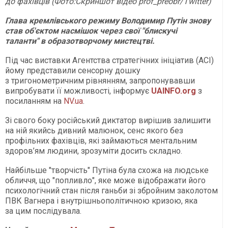
до фахівців (Фото:Скриншот відео prof_preobr/Twitter)
Глава кремлівського режиму Володимир Путін знову
став об'єктом насмішок через свої "блискучі
таланти" в образотворчому мистецтві.
Під час виставки Агентства стратегічних ініціатив (АСІ)
йому представили сенсорну дошку
з тригонометричним рівнянням, запропонувавши
випробувати її можливості, інформує
UAINFO.org
з
посиланням на
NV.ua
.
Зі свого боку російський диктатор вирішив залишити
на ній якийсь дивний малюнок, сенс якого без
профільних фахівців, які займаються ментальним
здоров’ям людини, зрозуміти досить складно.
Найбільше "творчість" Путіна була схожа на людське
обличчя, що "попливло", яке може відображати його
психологічний стан після ганьби зі збройним заколотом
ПВК Вагнера і внутрішньополітичною кризою, яка
за цим послідувала.