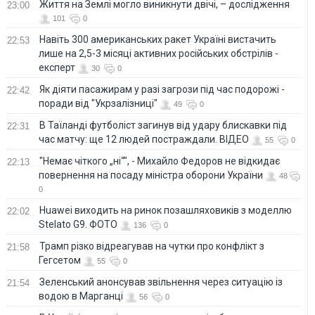
Життя на Землі могло виникнути двічі, – дослідження
23:00
101
0
Навіть 300 американських ракет Україні вистачить
22:53
лише на 2,5-3 місяці активних російських обстрілів -
експерт
30
0
Як діяти пасажирам у разі загрози під час подорожі -
22:42
поради від "Укрзалізниці"
49
0
В Таїланді футболіст загинув від удару блискавки під
22:31
час матчу: ще 12 людей постраждали. ВІДЕО
55
0
"Немає чіткого „ні“", - Михайло Федоров не відкидає
22:13
повернення на посаду міністра оборони України
48
0
Huawei виходить на ринок позашляховиків з моделлю
22:02
Stelato G9. ФОТО
136
0
Трамп різко відреагував на чутки про конфлікт з
21:58
Гегсетом
55
0
Зеленський анонсував звільнення через ситуацію із
21:54
водою в Марганці
56
0