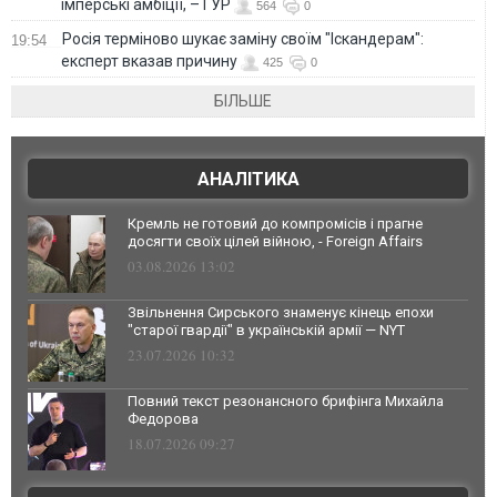
імперські амбіції, – ГУР
564
0
Росія терміново шукає заміну своїм "Іскандерам":
19:54
експерт вказав причину
425
0
БІЛЬШЕ
АНАЛІТИКА
Кремль не готовий до компромісів і прагне
досягти своїх цілей війною, - Foreign Affairs
03.08.2026 13:02
Звільнення Сирського знаменує кінець епохи
"старої гвардії" в українській армії — NYT
23.07.2026 10:32
Повний текст резонансного брифінга Михайла
Федорова
18.07.2026 09:27