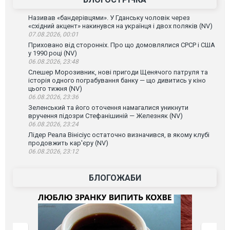
Називав «бандерівцями». У Гданську чоловік через
«східний акцент» накинувся на українця і двох поляків (NV)
07.08.2026, 00:01
Приховано від сторонніх. Про що домовлялися СРСР і США
у 1990 році (NV)
06.08.2026, 23:48
Слешер Морозивник, нові пригоди Щенячого патруля та
історія одного пограбування банку — що дивитись у кіно
цього тижня (NV)
06.08.2026, 23:36
Зеленський та його оточення намагалися уникнути
вручення підозри Стефанішиній — Железняк (NV)
06.08.2026, 23:24
Лідер Реала Вінісіус остаточно визначився, в якому клубі
продовжить кар'єру (NV)
06.08.2026, 23:12
БЛОГОЖАБИ