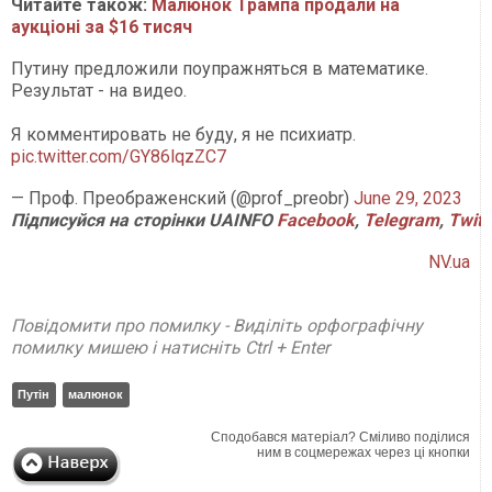
Читайте також:
Малюнок Трампа продали на
аукціоні за $16 тисяч
Путину предложили поупражняться в математике.
Результат - на видео.
Я комментировать не буду, я не психиатр.
pic.twitter.com/GY86lqzZC7
— Проф. Преображенский (@prof_preobr)
June 29, 2023
Підписуйся на сторінки UAINFO
Facebook
,
Telegram
,
Twitt
NV.ua
Повідомити про помилку - Виділіть орфографічну
помилку мишею і натисніть Ctrl + Enter
Путін
малюнок
Сподобався матеріал? Сміливо поділися
ним в соцмережах через ці кнопки