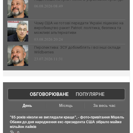
06.08.2026 08:49
Чому США не готові передати Україні ліцензію на
виробництво ракет Patriot: політика, безпека та
можливі альтернативи
03.08.2026 20:24
Перспектива: ЗСУ добомблять і всі інші склади
Wildberries
23.07.2026 11:31
ОБГОВОРЮВАНЕ
|
ПОПУЛЯРНЕ
День
Місяць
За весь час
"65 років ніколи не виглядали краще", - фото-привітання Мішель
Обами до дня народження екс-президента США зібрало майже
мільйон лайків
0