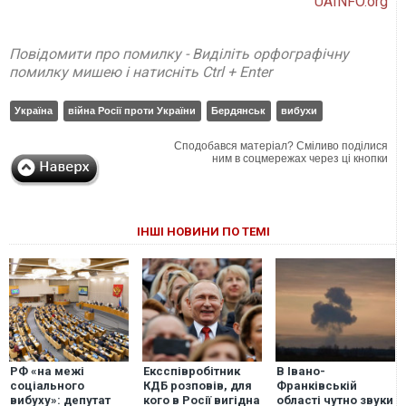
UAINFO.org
Повідомити про помилку - Виділіть орфографічну
помилку мишею і натисніть Ctrl + Enter
Україна
війна Росії проти України
Бердянськ
вибухи
Сподобався матеріал? Сміливо поділися
ним в соцмережах через ці кнопки
ІНШІ НОВИНИ ПО ТЕМІ
РФ «на межі
Ексспівробітник
В Івано-
соціального
КДБ розповів, для
Франківській
вибуху»: депутат
кого в Росії вигідна
області чутно звуки