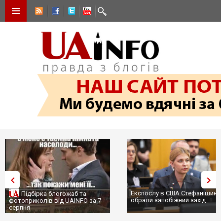
Експослу в США Стефанішині
Підбірка блогожаб та
обрали запобіжний захід
фотоприколів від UAINFO за 7
серпня