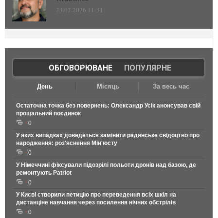
23.07.2026 11:31
ОБГОВОРЮВАНЕ
|
ПОПУЛЯРНЕ
День
Місяць
За весь час
Остаточна точка без повернень: Олександр Усік анонсував свій
прощальний поєдинок
0
У яких випадках доведеться замінити радянське свідоцтво про
народження: роз'яснення Мін'юсту
0
У Німеччині фіксували підозрілі польоти дронів над базою, де
ремонтують Patriot
0
У Києві створили петицію про переведення всіх шкіл на
дистанціне навчання через посилення нічних обстрілів
0