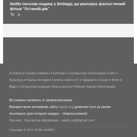
Netflix поселив людину у білборді, що рекламує фантастичний
фільм "Останній дім"
0
Головна
•
Головні новини
•
Політика
•
Суспільство
•
Економіка
беспроводной
•
Світ
•
Культура
•
Наука
•
Історія
•
Освіта
•
Авто
•
IT
•
Здоров'я
интернет
•
Спорт
•
Фото
•
Відео
•
Огляд блогосфери
•
Блоголента
•
Рейтинг блогів
киев
•
Блогожаби
и
Всі новини належать їх правовласникам.
область
Використання матеріалів сайту
uainfo.org
дозволяється за умови
wimax
посилання (для інтернет-видань - гіперпосилання).
интернет
Про нас
.
Контактна інформація
.
uainfo.org@gmail.com
в
киеве
Copyright © 2011-2026 UAINFO.
и