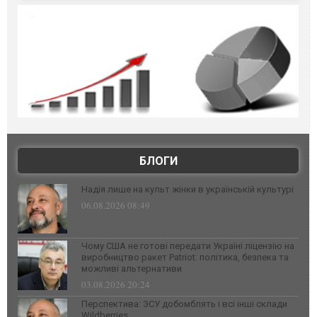
БЛОГИ
Надія лише на культ жінки в українській культурі
06.08.2026 08:49
Чому США не готові передати Україні ліцензію на
виробництво ракет Patriot: політика, безпека та
можливі альтернативи
03.08.2026 20:24
Перспектива: ЗСУ добомблять і всі інші склади
Wildberries