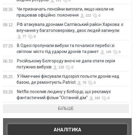
121
0
Чи призначать пенсійни виплати, якщо ніколи не
08:36
працював офіційно: пояснення
222
0
РФ атакувала дронами Салтівський район Харкова: є
08:12
влучання у багатоповерхівку, двоє людей загинули
77
0
В Одесі пролунали вибухи та почалися перебої зі
07:29
світлом: місто під ударом дронів та ракет
145
0
Російському Бєлгороду вночі не дала спати серія
06:33
потужних вибухів
128
0
У Німеччині фіксували підозрілі польоти дронів над
05:25
базою, де ремонтують Patriot
76
0
Netflix поселив людину у білборді, що рекламує
03:28
фантастичний фільм "Останній дім"
182
0
БІЛЬШЕ
АНАЛІТИКА