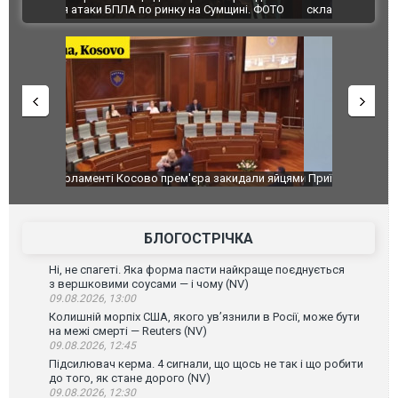
ВІДЕО
ині. ФОТО
склад Wildberries. ФОТО. ВІДЕО
идали яйцями
Приїхав за паспортом та квартирою": у полон
Одесу накр
до українських військових потрапив тезка
ураганним 
зіркового футболіста Мохамеда Салаха
БЛОГОСТРІЧКА
Ні, не спагеті. Яка форма пасти найкраще поєднується
з вершковими соусами — і чому (NV)
09.08.2026, 13:00
Колишній морпіх США, якого ув’язнили в Росії, може бути
на межі смерті — Reuters (NV)
09.08.2026, 12:45
Підсилювач керма. 4 сигнали, що щось не так і що робити
до того, як стане дорого (NV)
09.08.2026, 12:30