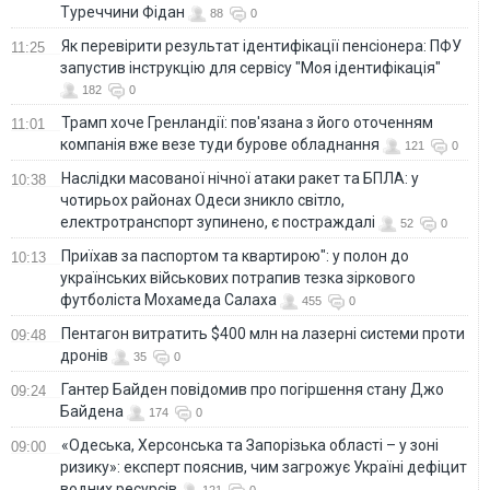
Туреччини Фідан
88
0
Як перевірити результат ідентифікації пенсіонера: ПФУ
11:25
запустив інструкцію для сервісу "Моя ідентифікація"
182
0
Трамп хоче Гренландії: пов'язана з його оточенням
11:01
компанія вже везе туди бурове обладнання
121
0
Наслідки масованої нічної атаки ракет та БПЛА: у
10:38
чотирьох районах Одеси зникло світло,
електротранспорт зупинено, є постраждалі
52
0
Приїхав за паспортом та квартирою": у полон до
10:13
українських військових потрапив тезка зіркового
футболіста Мохамеда Салаха
455
0
Пентагон витратить $400 млн на лазерні системи проти
09:48
дронів
35
0
Гантер Байден повідомив про погіршення стану Джо
09:24
Байдена
174
0
«Одеська, Херсонська та Запорізька області – у зоні
09:00
ризику»: експерт пояснив, чим загрожує Україні дефіцит
водних ресурсів