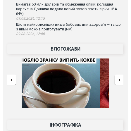
Вимагає 50 млн доларів та обмеження опіки: колишня
наречена Дончича подала новий позов проти зірки НБА
(NV)
09.08.2026, 12:15
Шість найкорисніших видів бобових для здоров’я — та що
з ними можна приготувати (NV)
09.08.2026, 12:00
БЛОГОЖАБИ
ІНФОГРАФІКА