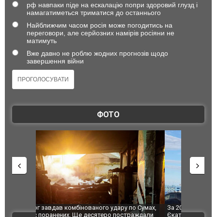
рф навпаки піде на ескалацію попри здоровий глузд і
намагатиметься триматися до останнього
Найближчим часом росія може погодитись на
переговори, але серйозних намірів росіяни не
матимуть
Вже давно не роблю жодних прогнозів щодо
завершення війни
ФОТО
по Сумах,
За 2000 кілометрів від кордону з Україною: в
"Мої іграш
траждали
Єкатеринбурзі після атаки дронів загорівся
суперкарів