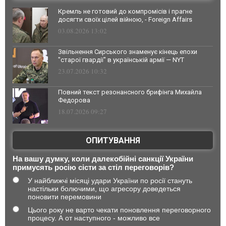
Кремль не готовий до компромісів і прагне
досягти своїх цілей війною, - Foreign Affairs
03.08.2026 13:02
Звільнення Сирського знаменує кінець епохи
"старої гвардії" в українській армії — NYT
23.07.2026 10:32
Повний текст резонансного брифінга Михайла
Федорова
18.07.2026 09:27
ОПИТУВАННЯ
На вашу думку, коли далекобійні санкції України
примусять росію сісти за стіл переговорів?
У найближчі місяці удари України по росії стануть
настільки болючими, що агресору доведеться
поновити перемовини
Цього року не варто чекати поновлення переговорного
процесу. А от наступного - можливо все