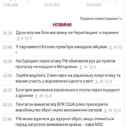
держдуми заявив,
війна проти України
вибухів, – ЗМІ
12.06.2026
16.07.2024
29.03.2024
що потрібен
та що може
«публічний план»
призвести до
завершення війни
"вибуху" в
Правила коментування ! »
проти України
суспільстві
НОВИНИ
Дрон влучив біля магазину на Чернігівщині: є поранені
14:14
9
0
У парламенті Косово прем'єра закидали яйцями
13:48
31
0
На Одещині через атаку РФ обмежили рух до пунктів
13:24
пропуску на кордоні з Молдовою
24
0
Сербія виділить 2 млн євро на українську енергетику та
13:00
візьме участь у відновленні одного з міст
20
0
Болгарія викликала українського посла через інцидент
12:37
з дроном
43
0
Пентагон вимагає від ВПК США різко прискорити
12:13
виробництво зброї через виснаження запасів
29
0
РФ може вдатися до ядерної зброї, якщо опиниться
11:49
перед загрозою виживання країни, - лава МЗС