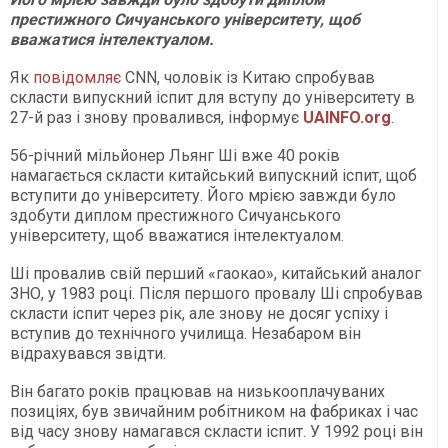
престижного Сичуанського університету, щоб
вважатися інтелектуалом.
Як
повідомляє
CNN, чоловік із Китаю спробував
скласти випускний іспит для вступу до університету в
27-й раз і знову провалився, інформує
UAINFO.org
.
56-річний мільйонер Льянг Ші вже 40 років
намагається скласти китайський випускний іспит, щоб
вступити до університету. Його мрією завжди було
здобути диплом престижного Сичуанського
університету, щоб вважатися інтелектуалом.
Ші провалив свій перший «гаокао», китайський аналог
ЗНО, у 1983 році. Після першого провалу Ші спробував
скласти іспит через рік, але знову не досяг успіху і
вступив до технічного училища. Незабаром він
відрахувався звідти.
Він багато років працював на низькооплачуваних
позиціях, був звичайним робітником на фабриках і час
від часу знову намагався скласти іспит. У 1992 році він