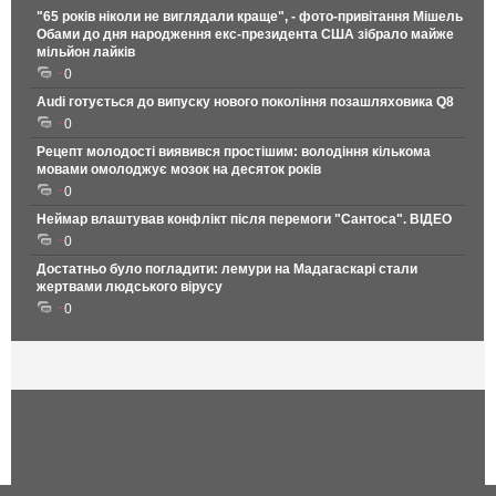
"65 років ніколи не виглядали краще", - фото-привітання Мішель
Обами до дня народження екс-президента США зібрало майже
мільйон лайків
0
Audi готується до випуску нового покоління позашляховика Q8
0
Рецепт молодості виявився простішим: володіння кількома
мовами омолоджує мозок на десяток років
0
Неймар влаштував конфлікт після перемоги "Сантоса". ВІДЕО
0
Достатньо було погладити: лемури на Мадагаскарі стали
жертвами людського вірусу
0