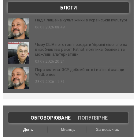
БЛОГИ
Надія лише на культ жінки в українській культурі
06.08.2026 08:49
Чому США не готові передати Україні ліцензію на
виробництво ракет Patriot: політика, безпека та
можливі альтернативи
03.08.2026 20:24
Перспектива: ЗСУ добомблять і всі інші склади
Wildberries
23.07.2026 11:31
ОБГОВОРЮВАНЕ
|
ПОПУЛЯРНЕ
День
Місяць
За весь час