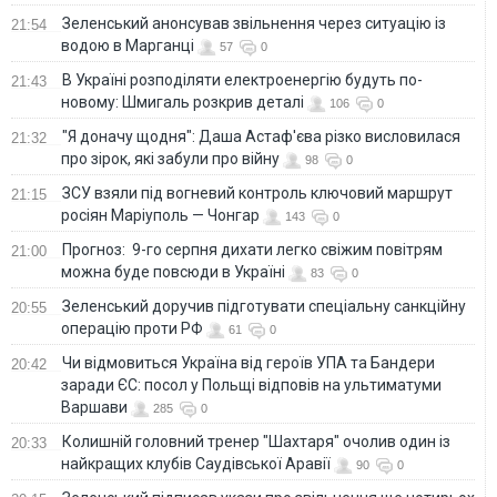
Зеленський анонсував звільнення через ситуацію із
21:54
водою в Марганці
57
0
В Україні розподіляти електроенергію будуть по-
21:43
новому: Шмигаль розкрив деталі
106
0
"Я доначу щодня": Даша Астаф'єва різко висловилася
21:32
про зірок, які забули про війну
98
0
ЗСУ взяли під вогневий контроль ключовий маршрут
21:15
росіян Маріуполь — Чонгар
143
0
Прогноз: 9-го серпня дихати легко свіжим повітрям
21:00
можна буде повсюди в Україні
83
0
Зеленський доручив підготувати спеціальну санкційну
20:55
операцію проти РФ
61
0
Чи відмовиться Україна від героїв УПА та Бандери
20:42
заради ЄС: посол у Польщі відповів на ультиматуми
Варшави
285
0
Колишній головний тренер "Шахтаря" очолив один із
20:33
найкращих клубів Саудівської Аравії
90
0