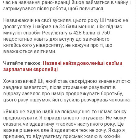
час на навчання: рано-вранці йшов займатися в чайну і
затримувався після роботи, щоб повчитися.
Незважаючи на свої зусилля, цього року Ші також не
досяг успіху і набрав на 34 бали менше, ніж під час
минулої спроби. Результату в 428 балів із 750
недостатньо навіть для вступу до звичайного
китайського університету, не кажучи про ті, що
вважаються елітними.
Читайте також:
Названі найзадоволеніші своїми
зарплатами європейці
Хоча зазвичай Ші, який став своєрідною знаменитістю
завдяки завзятості, після отримання результатів
відразу заявляє про намір продовжувати боротьбу,
цього разу підсумок його зусиль розчарував чоловіка.
«Якщо не видно надії на покращення, то немає сенсу
продовжувати. Я справді вперто готувався. Не можу
сказати, чи здаватиму «гаокао» наступного року. Це
важке рішення, але й здаватися теж не хочу. Якщо я
припиню, то відчуватиму присмак жалю в кожній