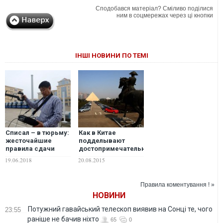
Сподобався матеріал? Сміливо поділися
ним в соцмережах через ці кнопки
ІНШІ НОВИНИ ПО ТЕМІ
Списал – в тюрьму:
Как в Китае
жесточайшие
подделывают
правила сдачи
достопримечательности
экзаменов в Китае
и целые
19.06.2018
20.08.2015
европейские
города
Правила коментування ! »
НОВИНИ
Потужний гавайський телескоп виявив на Сонці те, чого
23:55
раніше не бачив ніхто
65
0