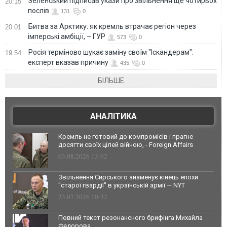
Зеленський підписав укази про звільнення ще чотирьох
20:15
послів
131
0
Битва за Арктику: як кремль втрачає регіон через
20:01
імперські амбіції, – ГУР
573
0
Росія терміново шукає заміну своїм "Іскандерам":
19:54
експерт вказав причину
435
0
БІЛЬШЕ
АНАЛІТИКА
Кремль не готовий до компромісів і прагне
досягти своїх цілей війною, - Foreign Affairs
03.08.2026 13:02
Звільнення Сирського знаменує кінець епохи
"старої гвардії" в українській армії — NYT
23.07.2026 10:32
Повний текст резонансного брифінга Михайла
Федорова