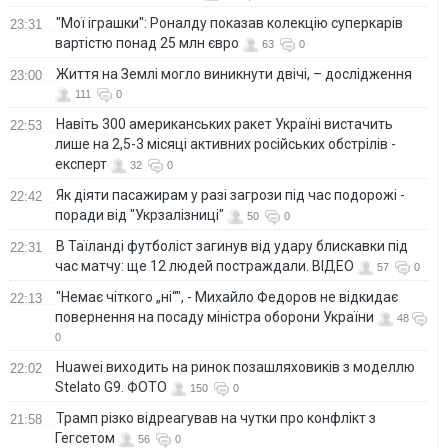
"Мої іграшки": Роналду показав колекцію суперкарів
23:31
вартістю понад 25 млн євро
63
0
Життя на Землі могло виникнути двічі, – дослідження
23:00
111
0
Навіть 300 американських ракет Україні вистачить
22:53
лише на 2,5-3 місяці активних російських обстрілів -
експерт
32
0
Як діяти пасажирам у разі загрози під час подорожі -
22:42
поради від "Укрзалізниці"
50
0
В Таїланді футболіст загинув від удару блискавки під
22:31
час матчу: ще 12 людей постраждали. ВІДЕО
57
0
"Немає чіткого „ні“", - Михайло Федоров не відкидає
22:13
повернення на посаду міністра оборони України
48
0
Huawei виходить на ринок позашляховиків з моделлю
22:02
Stelato G9. ФОТО
150
0
Трамп різко відреагував на чутки про конфлікт з
21:58
Гегсетом
56
0