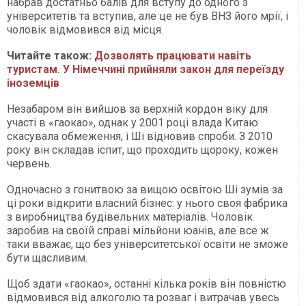
набрав достатньо балів для вступу до одного з
університетів та вступив, але це не був ВНЗ його мрії, і
чоловік відмовився від місця.
Читайте також:
Дозволять працювати навіть
туристам. У Німеччині прийняли закон для переїзду
іноземців
Незабаром він вийшов за верхній кордон віку для
участі в «гаокао», однак у 2001 році влада Китаю
скасувала обмеження, і Ші відновив спроби. З 2010
року він складав іспит, що проходить щороку, кожен
червень.
Одночасно з гонитвою за вищою освітою Ші зумів за
ці роки відкрити власний бізнес: у нього своя фабрика
з виробництва будівельних матеріалів. Чоловік
заробив на своїй справі мільйони юанів, але все ж
таки вважає, що без університетської освіти не зможе
бути щасливим.
Щоб здати «гаокао», останні кілька років він повністю
відмовився від алкоголю та розваг і витрачав увесь