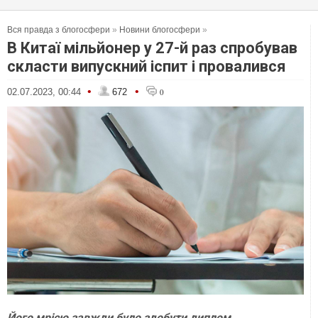
Вся правда з блогосфери
»
Новини блогосфери
»
В Китаї мільйонер у 27-й раз спробував
скласти випускний іспит і провалився
•
•
02.07.2023, 00:44
672
0
Його мрією завжди було здобути диплом