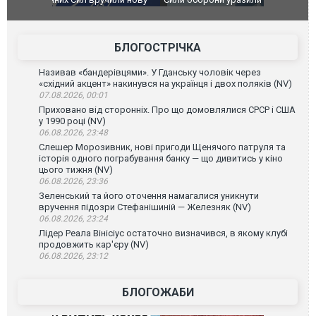
губернатор регіону заявив про наймасштабнішу
"Сантоса".
атаку. ВІДЕО
БЛОГОСТРІЧКА
Називав «бандерівцями». У Гданську чоловік через
«східний акцент» накинувся на українця і двох поляків (NV)
07.08.2026, 00:01
Приховано від сторонніх. Про що домовлялися СРСР і США
у 1990 році (NV)
06.08.2026, 23:48
Слешер Морозивник, нові пригоди Щенячого патруля та
історія одного пограбування банку — що дивитись у кіно
цього тижня (NV)
06.08.2026, 23:36
Зеленський та його оточення намагалися уникнути
вручення підозри Стефанішиній — Железняк (NV)
06.08.2026, 23:24
Лідер Реала Вінісіус остаточно визначився, в якому клубі
продовжить кар'єру (NV)
06.08.2026, 23:12
БЛОГОЖАБИ