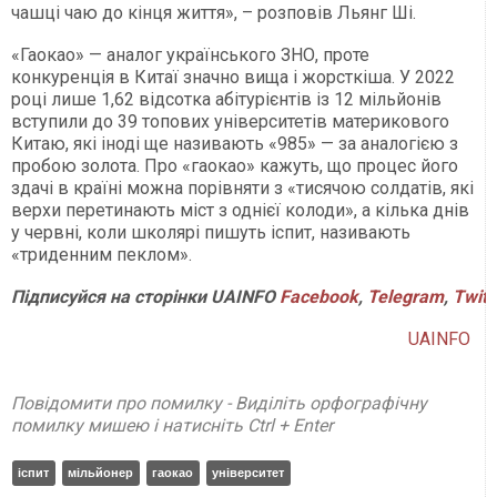
чашці чаю до кінця життя», – розповів Льянг Ші.
«Гаокао» — аналог українського ЗНО, проте
конкуренція в Китаї значно вища і жорсткіша. У 2022
році лише 1,62 відсотка абітурієнтів із 12 мільйонів
вступили до 39 топових університетів материкового
Китаю, які іноді ще називають «985» — за аналогією з
пробою золота. Про «гаокао» кажуть, що процес його
здачі в країні можна порівняти з «тисячою солдатів, які
верхи перетинають міст з однієї колоди», а кілька днів
у червні, коли школярі пишуть іспит, називають
«триденним пеклом».
Підписуйся на сторінки UAINFO
Facebook
,
Telegram
,
Twitt
UAINFO
Повідомити про помилку - Виділіть орфографічну
помилку мишею і натисніть Ctrl + Enter
іспит
мільйонер
гаокао
університет