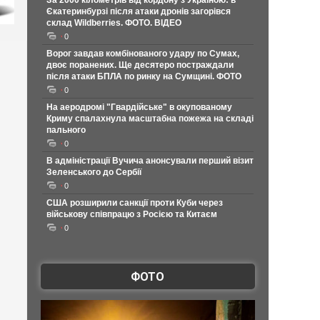
За 2000 кілометрів від кордону з Україною: в
Єкатеринбурзі після атаки дронів загорівся
склад Wildberries. ФОТО. ВІДЕО
0
Ворог завдав комбінованого удару по Сумах,
двоє поранених. Ще десятеро постраждали
після атаки БПЛА по ринку на Сумщині. ФОТО
0
На аеродромі "Гвардійське" в окупованому
Криму спалахнула масштабна пожежа на складі
пального
0
В адміністрації Вучича анонсували перший візит
Зеленського до Сербії
0
США розширили санкції проти Куби через
військову співпрацю з Росією та Китаєм
0
ФОТО