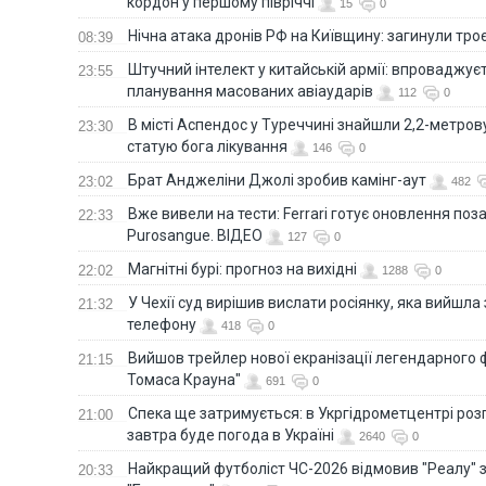
кордон у першому півріччі
15
0
Нічна атака дронів РФ на Київщину: загинули троє
08:39
Штучний інтелект у китайській армії: впроваджує
23:55
планування масованих авіаударів
112
0
В місті Аспендос у Туреччині знайшли 2,2-метро
23:30
статую бога лікування
146
0
Брат Анджеліни Джолі зробив камінг-аут
23:02
482
Вже вивели на тести: Ferrari готує оновлення по
22:33
Purosangue. ВІДЕО
127
0
Магнітні бурі: прогноз на вихідні
22:02
1288
0
У Чехії суд вирішив вислати росіянку, яка вийшла
21:32
телефону
418
0
Вийшов трейлер нової екранізації легендарного
21:15
Томаса Крауна"
691
0
Спека ще затримується: в Укргідрометцентрі роз
21:00
завтра буде погода в Україні
2640
0
Найкращий футболіст ЧС-2026 відмовив "Реалу" 
20:33