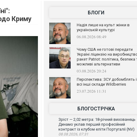
і":
БЛОГИ
щодо Криму
Надія лише на культ жінки в
українській культурі
06.08.2026 08:49
Чому США не готові передати
Україні ліцензію на виробництв
ракет Patriot: політика, безпека 
можливі альтернативи
03.08.2026 20:24
Перспектива: ЗСУ добомблять і
всі інші склади Wildberries
23.07.2026 11:31
БЛОГОСТРІЧКА
Зріст — 2,02 метра: 18-річний вихованець
Динамо уклав перший професійний
контракт із клубом еліти Португалії (NV)
08.08.2026, 07:31