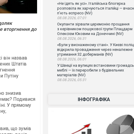
«Не їдять як усі». Італійська блогерка
розповіла як харчуються італійці — вчас
п’ють еспресо (NV)
08.08.2026, 07:01
доляк
Окупанти зірвали церемонію прощання
е вторгнення до
з керівником пошукової групи Плацдарм
Олексієм Юковим на Донеччині (NV)
08.08.2026, 06:31
«Були у виснаженому стані». У Києві поліц
відкрила провадження через неналежне
утримання 32 доберманів (NV)
і він назвав
08.08.2026, 06:01
ених Штатів
У Швеції на вулицях встановини громадсь
ргнення
меблі — їх переробили з будівельних
матеріалів (NV)
ли Путіну
08.08.2026, 05:31
чно знизив
немає? Подивися
ІНФОГРАФІКА
їні. У прямому
ну,
вив, що зумів