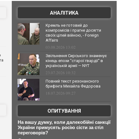
АНАЛІТИКА
Кремль не готовий до
компромісів і прагне досягти
своїх цілей війною, - Foreign
Affairs
03.08.2026 13:02
о
Звільнення Сирського знаменує
та
кінець епохи "старої гвардії" в
українській армії — NYT
23.07.2026 10:32
Повний текст резонансного
брифінга Михайла Федорова
18.07.2026 09:27
ОПИТУВАННЯ
На вашу думку, коли далекобійні санкції
України примусять росію сісти за стіл
переговорів?