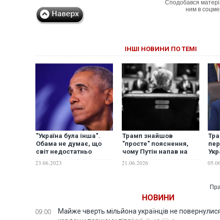
Сподобався матері
ним в соцме
ІНШІ НОВИНИ ПО ТЕМІ
"Україна була інша".
Трамп знайшов
Тра
Обама не думає, що
"просте" пояснення,
пер
світ недостатньо
чому Путін напав на
Укр
жорстко відреагував
Україну
про
23.06.2023
21.06.2026
05.0
на вторгнення Росії в
дні
Крим у 2014-му
Пра
НОВИНИ
Майже чверть мільйона українців не повернулися 
09:00