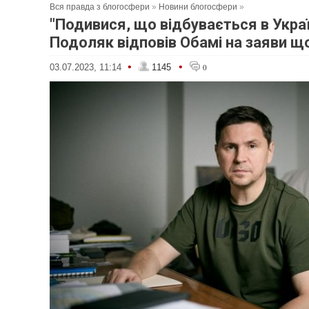
Вся правда з блогосфери
»
Новини блогосфери
»
"Подивися, що відбувається в Україн
Подоляк відповів Обамі на заяви 
•
•
03.07.2023, 11:14
1145
0