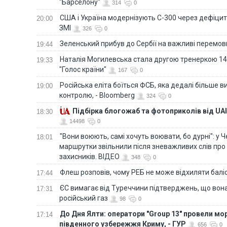
"Барселону"
314
0
США і Україна модернізують С-300 через дефіцит р
20:00
ЗМІ
326
0
Зеленський прибув до Сербії на важливі перемо
19:44
Наталія Могилевська стала другою тренеркою 14
19:33
"Голос країни"
167
0
Російська еліта боїться ФСБ, яка дедалі більше в
19:00
контролю, - Bloomberg
324
0
Підбірка блогожаб та фотоприколів від UAI
18:30
14498
0
"Вони воюють, самі хочуть воювати, бо дурні": у 
18:01
маршрутки звільнили після зневажливих слів про
захисників. ВІДЕО
348
0
Флеш розповів, чому РЕБ не може відхиляти балі
17:44
ЄС вимагає від Туреччини підтверджень, що вона
17:31
російський газ
98
0
До Дня Ялти: оператори "Group 13" провели мо
17:14
південного узбережжя Криму, - ГУР
656
0