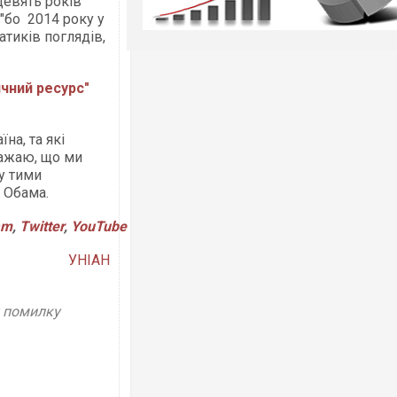
 девять років
"бо 2014 року у
тиків поглядів,
чний ресурс"
їна, та які
важаю, що ми
у тими
в Обама.
am
,
Twitter
,
YouTube
УНІАН
у помилку