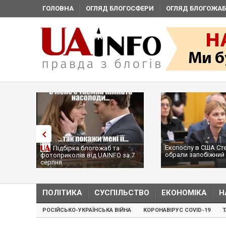
ГОЛОВНА
ОГЛЯД БЛОГОСФЕРИ
ОГЛЯД БЛОГОЖАБ
Експослу в США Ст
Підбірка блогожаб та
обрали запобіжний 
фотоприколів від UAINFO за 7
серпня
ПОЛІТИКА
СУСПІЛЬСТВО
ЕКОНОМІКА
Н
РОСІЙСЬКО-УКРАЇНСЬКА ВІЙНА
КОРОНАВІРУС COVID-19