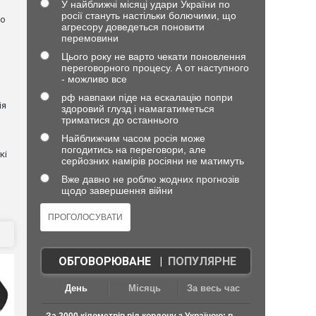
У найближчі місяці удари України по
росії стануть настільки болючими, що
но
агресору доведеться поновити
перемовини
Цього року не варто чекати поновлення
переговорного процесу. А от наступного
- можливо все
рф навпаки піде на ескалацію попри
ія
здоровий глузд і намагатиметься
триматися до останнього
Найближчим часом росія може
погодитись на переговори, але
кі
серйозних намірів росіяни не матимуть
Вже давно не роблю жодних прогнозів
щодо завершення війни
ОБГОВОРЮВАНЕ
|
ПОПУЛЯРНЕ
День
Місяць
За весь час