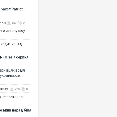
акет Patriot, -
вини
159
0
-го сезону шоу
иходить з-під
NFO за 7 серпня
Чернівцях водія
 українських
стику
228
0
 не постачає
рський парад біля