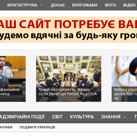
БЛОГОСТРІЧКА
ДОСЬЄ
БЛОГОЖАБИ
ФОТО
ВІДЕО
ефанішиній
Трамп не передасть Україні
Вибух у рес
захід
сотні ракет до Patriot, бо у США
ціллю був г
...
пр...
АДЗВИЧАЙНІ ПОДІЇ
СВІТ
КУЛЬТУРА
ЗНАННЯ
ТАРИФИ
ПОДВИГИ УКРАЇНЦІВ