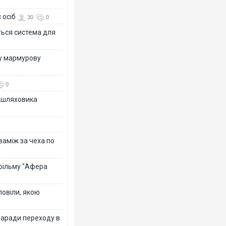
 осіб
30
0
ться система для
ву мармурову
0
зашляховика
 заміж за чеха по
 фільму "Афера
повіли, якою
заради переходу в