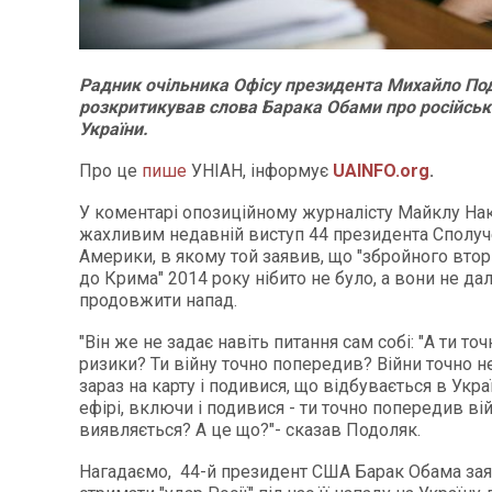
Радник очільника Офісу президента Михайло По
розкритикував слова Барака Обами про російськ
України.
Про це
пише
УНІАН, інформує
UAINFO.org
.
У коментарі опозиційному журналісту Майклу Нак
жахливим недавній виступ 44 президента Сполуч
Америки, в якому той заявив, що "збройного вто
до Крима" 2014 року нібито не було, а вони не да
продовжити напад.
"Він же не задає навіть питання сам собі: "А ти то
ризики? Ти війну точно попередив? Війни точно 
зараз на карту і подивися, що відбувається в Укра
ефірі, включи і подивися - ти точно попередив вій
виявляється? А це що?"- сказав Подоляк.
Нагадаємо, 44-й президент США Барак Обама зая