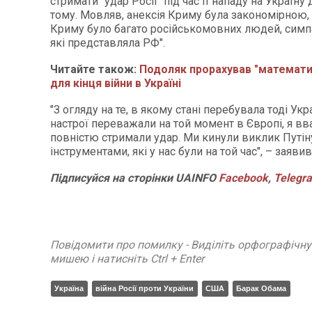
стримати "удар Росії" під час її нападу на Україну
тому. Мовляв, анексія Криму була закономірною, 
Криму було багато російськомовних людей, симпа
які представляла РФ".
Читайте також:
Подоляк прорахував "математи
для кінця війни в Україні
"З огляду на те, в якому стані перебувала тоді Укра
настрої переважали на той момент в Європі, я в
повністю стримали удар. Ми кинули виклик Путін
інструментами, які у нас були на той час", – заяви
Підписуйся на сторінки UAINFO
Facebook
,
Telegr
Повідомити про помилку - Виділіть орфографічн
мишею і натисніть Ctrl + Enter
Україна
війна Росії проти України
США
Барак Обама