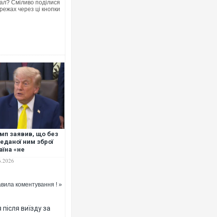
ал? Сміливо поділися
режах через ці кнопки
Ворог завдав комбінованого уд
двоє поранених. Ще десятеро 
після атаки БПЛА по ринку на С
мп заявив, що без
еданої ним зброї
аїна «не
трималася б і 1−2
6.2026
в»
вила коментування ! »
Вже вивели на тести: Ferrari го
позашляховика Purosangue. ВІ
після виїзду за