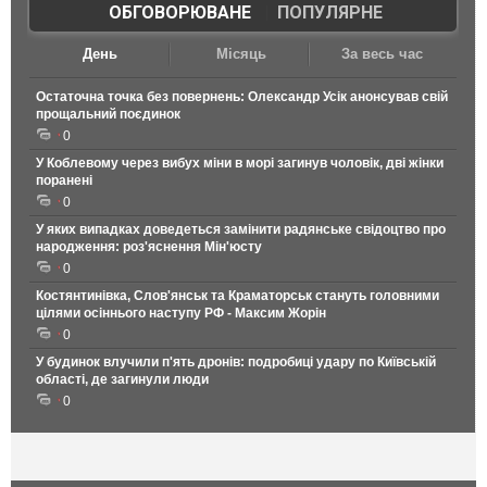
ОБГОВОРЮВАНЕ
|
ПОПУЛЯРНЕ
День
Місяць
За весь час
Остаточна точка без повернень: Олександр Усік анонсував свій
прощальний поєдинок
0
У Коблевому через вибух міни в морі загинув чоловік, дві жінки
поранені
0
У яких випадках доведеться замінити радянське свідоцтво про
народження: роз'яснення Мін'юсту
0
Костянтинівка, Слов'янськ та Краматорськ стануть головними
цілями осіннього наступу РФ - Максим Жорін
0
У будинок влучили п'ять дронів: подробиці удару по Київській
області, де загинули люди
0