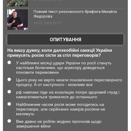
Повний текст резонансного брифінга Михайла
Федорова
18.07.2026 09:27
ОПИТУВАННЯ
На вашу думку, коли далекобійні санкції України
примусять росію сісти за стіл переговорів?
У найближчі місяці удари України по росії стануть
настільки болючими, що агресору доведеться
поновити перемовини
Цього року не варто чекати поновлення переговорного
процесу. А от наступного - можливо все
рф навпаки піде на ескалацію попри здоровий глузд і
намагатиметься триматися до останнього
Найближчим часом росія може погодитись на
переговори, але серйозних намірів росіяни не
матимуть
Вже давно не роблю жодних прогнозів щодо
завершення війни