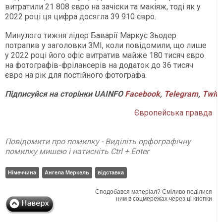
витратили 21 808 євро на зачіски та макіяж, тоді як у
2022 році ця цифра досягла 39 910 євро.
Минулого тижня лідер Баварії Маркус Зьодер
потрапив у заголовки ЗМІ, коли повідомили, що лише
у 2022 році його офіс витратив майже 180 тисяч євро
на фотографів-фрілансерів на додаток до 36 тисяч
євро на рік для постійного фотографа.
Підписуйся на сторінки UAINFO
Facebook
,
Telegram
,
Twitt
Європейська правда
Повідомити про помилку - Виділіть орфографічну
помилку мишею і натисніть Ctrl + Enter
Німеччина
Ангела Меркель
відставка
Сподобався матеріал? Сміливо поділися
ним в соцмережах через ці кнопки