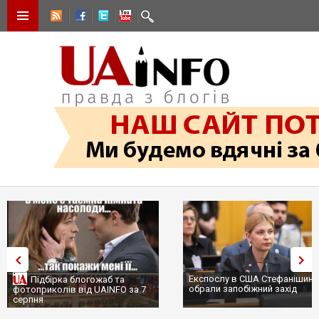
Експослу в США Стефанішині
Підбірка блогожаб та
обрали запобіжний захід
фотоприколів від UAINFO за 7
серпня