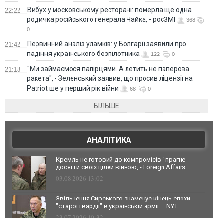
Вибух у московському ресторані: померла ще одна
22:22
родичка російського генерала Чайка, - росЗМІ
368
0
Первинний аналіз уламків: у Болгарії заявили про
21:42
падіння українського безпілотника
122
0
"Ми займаємося папірцями. А летить не паперова
21:18
ракета", - Зеленський заявив, що просив ліцензії на
Patriot ще у перший рік війни
68
0
БІЛЬШЕ
АНАЛІТИКА
Кремль не готовий до компромісів і прагне
досягти своїх цілей війною, - Foreign Affairs
03.08.2026 13:02
Звільнення Сирського знаменує кінець епохи
"старої гвардії" в українській армії — NYT
23.07.2026 10:32