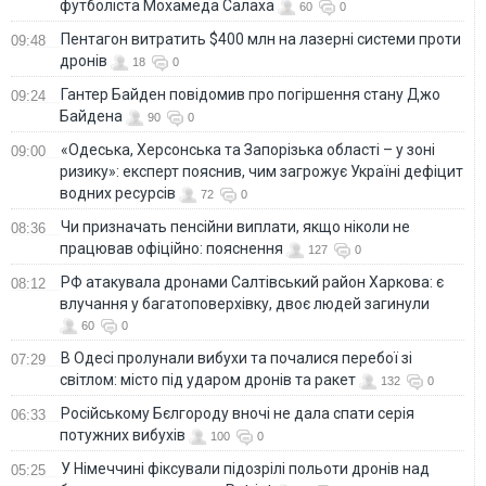
футболіста Мохамеда Салаха
60
0
Пентагон витратить $400 млн на лазерні системи проти
09:48
дронів
18
0
Гантер Байден повідомив про погіршення стану Джо
09:24
Байдена
90
0
«Одеська, Херсонська та Запорізька області – у зоні
09:00
ризику»: експерт пояснив, чим загрожує Україні дефіцит
водних ресурсів
72
0
Чи призначать пенсійни виплати, якщо ніколи не
08:36
працював офіційно: пояснення
127
0
РФ атакувала дронами Салтівський район Харкова: є
08:12
влучання у багатоповерхівку, двоє людей загинули
60
0
В Одесі пролунали вибухи та почалися перебої зі
07:29
світлом: місто під ударом дронів та ракет
132
0
Російському Бєлгороду вночі не дала спати серія
06:33
потужних вибухів
100
0
У Німеччині фіксували підозрілі польоти дронів над
05:25