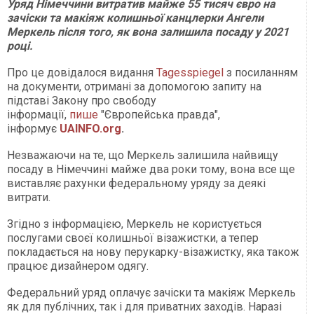
Уряд Німеччини витратив майже 55 тисяч євро на
зачіски та макіяж колишньої канцлерки Ангели
Меркель після того, як вона залишила посаду у 2021
році.
Про це довідалося видання
Tagesspiegel
з посиланням
на документи, отримані за допомогою запиту на
підставі Закону про свободу
інформації,
пише
"Європейська правда",
інформує
UAINFO.org
.
Незважаючи на те, що Меркель залишила найвищу
посаду в Німеччині майже два роки тому, вона все ще
виставляє рахунки федеральному уряду за деякі
витрати.
Згідно з інформацією, Меркель не користується
послугами своєї колишньої візажистки, а тепер
покладається на нову перукарку-візажистку, яка також
працює дизайнером одягу.
Федеральний уряд оплачує зачіски та макіяж Меркель
як для публічних, так і для приватних заходів. Наразі