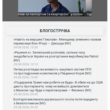
": у полон
Одесу накрила потужна злива з градом та
Вже вивели 
в тезка
ураганним вітром
позашляхов
лаха
БЛОГОСТРІЧКА
«Навіть на вершині Гімалаїв». Менеджер упевнено назвав
переможця бою Ф’юрі — Джошуа (NV)
09.08.2026, 10:30
«Рішення є». Зеленський розповів, скільки часу
знадобиться Україні на розгортання виробництва Patriot
(NV)
09.08.2026, 10:15
Литва розглядає можливість закупівлі систем ППО
та протидронних комплексів у Південної Кореї (NV)
09.08.2026, 10:00
«Подарунків Трамп нам робити не буде». В обмін на що США
дають протиракети, чому не вийшло домовитися
з Маском і що буде з переговорами — Фесенко (NV)
09.08.2026, 09:45
Болгарія викликала українського посла після інциденту
з безпілотником (NV)
09.08.2026, 09:30