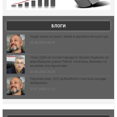
БЛОГИ
Надія лише на культ жінки в українській культурі
06.08.2026 08:49
Чому США не готові передати Україні ліцензію на
виробництво ракет Patriot: політика, безпека та
можливі альтернативи
03.08.2026 20:24
Перспектива: ЗСУ добомблять і всі інші склади
Wildberries
23.07.2026 11:31