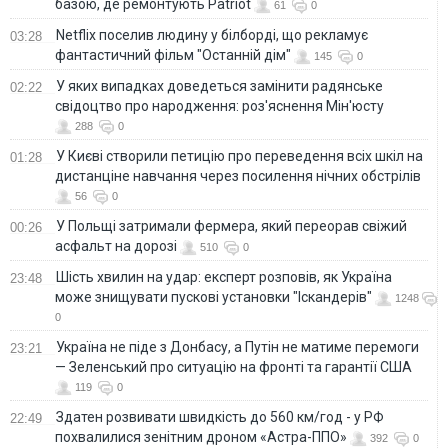
базою, де ремонтують Patriot
61
0
Netflix поселив людину у білборді, що рекламує
03:28
фантастичний фільм "Останній дім"
145
0
У яких випадках доведеться замінити радянське
02:22
свідоцтво про народження: роз'яснення Мін'юсту
288
0
У Києві створили петицію про переведення всіх шкіл на
01:28
дистанціне навчання через посилення нічних обстрілів
56
0
У Польщі затримали фермера, який переорав свіжий
00:26
асфальт на дорозі
510
0
Шість хвилин на удар: експерт розповів, як Україна
23:48
може знищувати пускові установки "Іскандерів"
1248
0
Україна не піде з Донбасу, а Путін не матиме перемоги
23:21
— Зеленський про ситуацію на фронті та гарантії США
119
0
Здатен розвивати швидкість до 560 км/год - у РФ
22:49
похвалилися зенітним дроном «Астра-ППО»
392
0