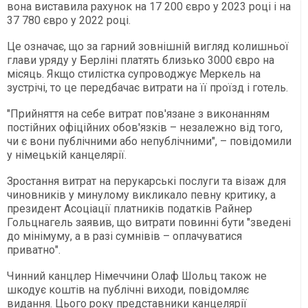
вона виставила рахунок на 17 200 євро у 2023 році і на
37 780 євро у 2022 році.
Це означає, що за гарний зовнішній вигляд колишньої
глави уряду у Берліні платять близько 3000 євро на
місяць. Якщо стилістка супроводжує Меркель на
зустрічі, то це передбачає витрати на її проїзд і готель.
"Прийняття на себе витрат пов'язане з виконанням
постійних офіційних обов'язків – незалежно від того,
чи є вони публічними або непублічними", – повідомили
у німецькій канцелярії.
Зростання витрат на перукарські послуги та візаж для
чиновників у минулому викликало певну критику, а
президент Асоціації платників податків Райнер
Гольцнагель заявив, що витрати повинні бути "зведені
до мінімуму, а в разі сумнівів – оплачуватися
приватно".
Чинний канцлер Німеччини Олаф Шольц також не
шкодує коштів на публічні виходи, повідомляє
видання. Цього року представники канцелярії