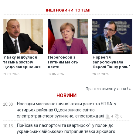
ІНШІ НОВИНИ ПО ТЕМІ
У Баку відбулася
Переговори з
Норвегія
таємна зустріч
Путіним мають
запропонувала
щодо завершення
вести
Європі "іншу роль"
війни в Україні, -
уповноважені
замість діалогу з
21.07.2026
08.06.2026
28.05.2026
Алієв
політики, я лише
Росією
даю поради, -
Меркель
Правила коментування ! »
НОВИНИ
Наслідки масованої нічної атаки ракет та БПЛА: у
10:38
чотирьох районах Одеси зникло світло,
електротранспорт зупинено, є постраждалі
4
0
Приїхав за паспортом та квартирою": у полон до
10:13
українських військових потрапив тезка зіркового