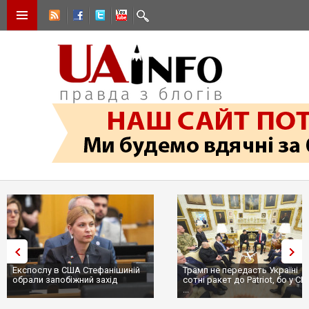
Експослу в США Стефанішиній
Трамп не передасть Україні
обрали запобіжний захід
сотні ракет до Patriot, бо у С
...