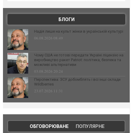
БЛОГИ
Надія лише на культ жінки в українській культурі
06.08.2026 08:49
Чому США не готові передати Україні ліцензію на
виробництво ракет Patriot: політика, безпека та
можливі альтернативи
03.08.2026 20:24
Перспектива: ЗСУ добомблять і всі інші склади
Wildberries
23.07.2026 11:31
ОБГОВОРЮВАНЕ
|
ПОПУЛЯРНЕ