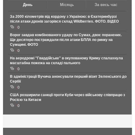
День
Місяць
За весь час
За 2000 кілометрів від кордону з Україною: в Єкатеринбурзі
після атаки дронів загорівся склад Wildberries. ФОТО. ВІДЕО
0
Ворог завдав комбінованого удару по Сумах, двоє поранених.
Ще десятеро постраждали після атаки БПЛА по ринку на
Сумщині. ФОТО
0
На аеродромі "Гвардійське" в окупованому Криму спалахнула
масштабна пожежа на складі пального
0
В адміністрації Вучича анонсували перший візит Зеленського до
Сербії
0
США розширили санкції проти Куби через військову співпрацю з
Росією та Китаєм
0