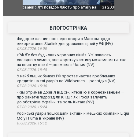
о атаку на
За 2000 кілометрів від кордону з Україною: в
В Таїланді 
го диму.
Єкатеринбурзі після атаки дронів загорівся
блискавки 
склад Wildberries. ФОТО. ВІДЕО
постражда
БЛОГОСТРІЧКА
Федоров заявив про переговори з Маском щодо
використання Starlink для ураження цілей у РФ (NV)
07.08.2026, 16:00
«РФ б'є без будь-яких червоних ліній». Усі лякають
складною зимою, але жорстку картину можемо мати вже
на початку осені — розмова з Чалим (NV)
07.08.2026, 15:48
У найбільших банках РФ зростає частка проблемних
кредитів на тлі ударів по Wildberries — розвідка (NV)
07.08.2026, 15:36
«Кім отримав дозвіл від Сі». Інтерв'ю з кореєзнавецем —
про ракетні підрозділи КНДР, які Росія залучить
до обстрілів України, та роль Китаю (NV)
07.08.2026, 15:24
Російські удари пошкодили активи німецьких компаній Liqui
Moly і Puma в Україні (NV)
07.08.2026, 15:12