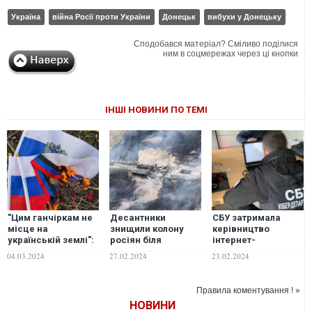
Україна
війна Росії проти України
Донецьк
вибухи у Донецьку
Сподобався матеріал? Сміливо поділися
ним в соцмережах через ці кнопки
ІНШІ НОВИНИ ПО ТЕМІ
"Цим ганчіркам не
Десантники
СБУ затримала
місце на
знищили колону
керівництво
українській землі":
росіян біля
інтернет-
в окупованому
Новомихайлівки
провайдера, яке
04.03.2024
27.02.2024
23.02.2024
Донецьку спалили
під Донецьком.
забезпечило
російські
ВІДЕО
зв'язком росіян у
триколори. ФОТО
Донецьку. ФОТО
Правила коментування ! »
НОВИНИ