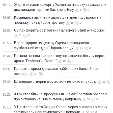
Жертв вкусили комарі: у Україні за пів року зафіксували
16:16
два випадки гарячки Західного Нілу
1
0
Командира артилерійського дивізіону підозрюють у
16:08
продажу понад 100 кг тротилу
15
0
ЄС прискорить розгортання власного Starlink у космосі
16:01
11
0
Ворог вдарив по центру Одеси: пошкоджено
15:55
футбольний стадіон "Чорноморець"
25
0
Росіяни почали використовувати значно більшу версію
15:44
дрона "Гербера", - "Флеш"
40
0
Кредитна криза дісталася найбільших банків Росії -
15:37
розвідка
65
0
ШІ вперше створив віруси, яких не існує в природі
15:30
56
0
Атак стає більше, просування - нема: Трегубов розповів
15:21
про ситуацію на Лиманському напрямку
34
0
У Центральній та Східній Європі через аномальну спеку
15:15
зафіксували нові температурні рекорди
50
0