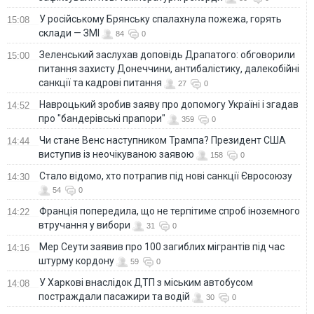
У російському Брянську спалахнула пожежа, горять
15:08
склади — ЗМІ
84
0
Зеленський заслухав доповідь Драпатого: обговорили
15:00
питання захисту Донеччини, антибалістику, далекобійні
санкції та кадрові питання
27
0
Навроцький зробив заяву про допомогу Україні і згадав
14:52
про "бандерівські прапори"
359
0
Чи стане Венс наступником Трампа? Президент США
14:44
виступив із неочікуваною заявою
158
0
Стало відомо, хто потрапив під нові санкції Євросоюзу
14:30
54
0
Франція попередила, що не терпітиме спроб іноземного
14:22
втручання у вибори
31
0
Мер Сеути заявив про 100 загиблих мігрантів під час
14:16
штурму кордону
59
0
У Харкові внаслідок ДТП з міським автобусом
14:08
постраждали пасажири та водій
30
0