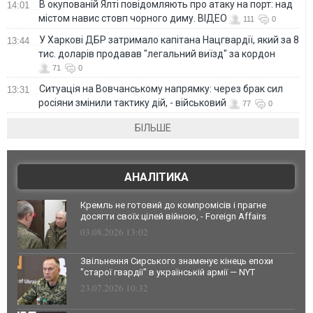
В окупованій Ялті повідомляють про атаку на порт: над
14:01
містом навис стовп чорного диму. ВІДЕО
111
0
У Харкові ДБР затримало капітана Нацгвардії, який за 8
13:44
тис. доларів продавав "легальний виїзд" за кордон
71
0
Ситуація на Вовчанському напрямку: через брак сил
13:31
росіяни змінили тактику дій, - військовий
77
0
БІЛЬШЕ
АНАЛІТИКА
Кремль не готовий до компромісів і прагне
досягти своїх цілей війною, - Foreign Affairs
03.08.2026 13:02
Звільнення Сирського знаменує кінець епохи
"старої гвардії" в українській армії — NYT
23.07.2026 10:32