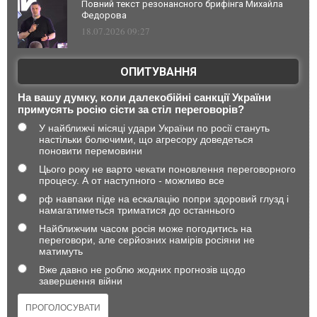
Повний текст резонансного брифінга Михайла
Федорова
18.07.2026 09:27
ОПИТУВАННЯ
На вашу думку, коли далекобійні санкції України
примусять росію сісти за стіл переговорів?
У найближчі місяці удари України по росії стануть
настільки болючими, що агресору доведеться
поновити перемовини
Цього року не варто чекати поновлення переговорного
процесу. А от наступного - можливо все
рф навпаки піде на ескалацію попри здоровий глузд і
намагатиметься триматися до останнього
Найближчим часом росія може погодитись на
переговори, але серйозних намірів росіяни не
матимуть
Вже давно не роблю жодних прогнозів щодо
завершення війни