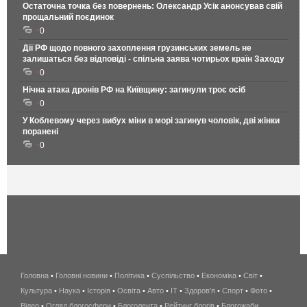
Остаточна точка без повернень: Олександр Усік анонсував свій
прощальний поєдинок
0
Дії РФ щодо повного захоплення грузинських земель не
залишаться без відповіді - спільна заява чотирьох країн Заходу
0
Нічна атака дронів РФ на Київщину: загинули троє осіб
0
У Коблевому через вибух міни в морі загинув чоловік, дві жінки
поранені
0
Головна
•
Головні новини
•
Політика
•
Суспільство
•
Економіка
беспроводной
•
Світ
•
Культура
•
Наука
•
Історія
•
Освіта
•
Авто
•
IT
•
Здоров'я
интернет
•
Спорт
•
Фото
•
Відео
•
Огляд блогосфери
•
Блоголента
•
Рейтинг блогів
киев
•
Блогожаби