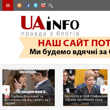
Експослу в США Стефанішині
Підбірка блогожаб та
обрали запобіжний захід
фотоприколів від UAINFO за 7
серпня