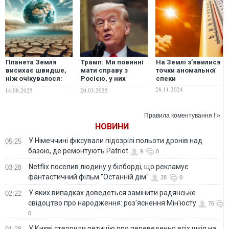
Планета Земля
Трамп: Ми повинні
На Землі з’явилися
висихає швидше,
мати справу з
точки аномальної
ніж очікувалося:
Росією, у них
спеки
попередження
найбільший
28.11.2024
14.08.2025
20.03.2025
вчених
шматок землі
Правила коментування ! »
НОВИНИ
У Німеччині фіксували підозрілі польоти дронів над
05:25
базою, де ремонтують Patriot
9
0
Netflix поселив людину у білборді, що рекламує
03:28
фантастичний фільм "Останній дім"
28
0
У яких випадках доведеться замінити радянське
02:22
свідоцтво про народження: роз'яснення Мін'юсту
76
0
У Києві створили петицію про переведення всіх шкіл на