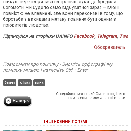
півкулі перетворилися на тропічні луки, де бродили
бегемоти. Чи буде те саме відбуватися зараз – вчені
повністю не впевнені, але вони переконані в тому, що
боротьба з викидами метану повинна бути одним з
пріоритетів людства.
Підписуйся на сторінки UAINFO
Facebook
,
Telegram
,
Twitt
Обозреватель
Повідомити про помилку - Виділіть орфографічну
помилку мишею і натисніть Ctrl + Enter
Земля
клімат
зміна
Сподобався матеріал? Сміливо поділися
ним в соцмережах через ці кнопки
ІНШІ НОВИНИ ПО ТЕМІ