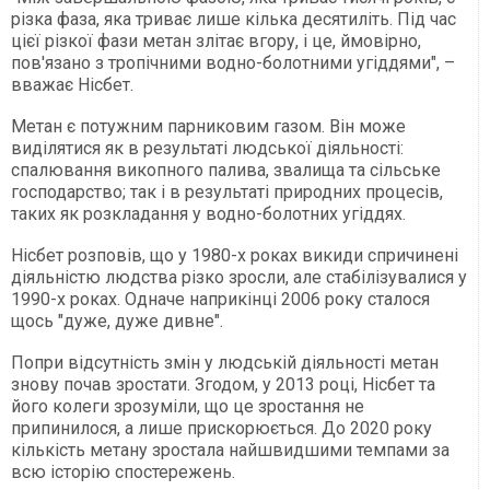
різка фаза, яка триває лише кілька десятиліть. Під час
цієї різкої фази метан злітає вгору, і це, ймовірно,
пов'язано з тропічними водно-болотними угіддями", –
вважає Нісбет.
Метан є потужним парниковим газом. Він може
виділятися як в результаті людської діяльності:
спалювання викопного палива, звалища та сільське
господарство; так і в результаті природних процесів,
таких як розкладання у водно-болотних угіддях.
Нісбет розповів, що у 1980-х роках викиди спричинені
діяльністю людства різко зросли, але стабілізувалися у
1990-х роках. Одначе наприкінці 2006 року сталося
щось "дуже, дуже дивне".
Попри відсутність змін у людській діяльності метан
знову почав зростати. Згодом, у 2013 році, Нісбет та
його колеги зрозуміли, що це зростання не
припинилося, а лише прискорюється. До 2020 року
кількість метану зростала найшвидшими темпами за
всю історію спостережень.