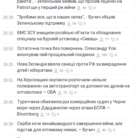
ракета", - Зеленський заявив, що просив ліцензії на
Patriot ще у перший рік війни
49
0
"Зробимо все, що в наших силах", - Вучич обіцяв
20:39
Зеленському підтримку
56
0
ВМС ЗСУ знищили російські об'єкти та обладнання
20:16
спецназу на буровій установці «Сиваш»
77
0
Остаточна точка без повернень: Олександр Усік
19:50
анонсував свій прощальний поєдинок
346
0
Нова Зеландія ввела санкції проти РФ за викрадення
19:25
дітей і кібератаки
26
0
На Херсонщині окупанти розпочали «вільне
19:01
полювання» на автотранспорт за допомогою дронів на
оптоволокні — ОВА
76
0
Туреччина обмежила рух комерційних суден у Чорне
18:45
море через Дарданелли через атаки БПЛА —
Bloomberg
74
0
Сербія хоче якнайшвидшого завершення війни, але
18:38
підстав для оптимізму немає, — Вучич
46
0