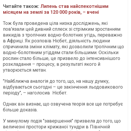
Читайте також:
Липень став найспекотнішим
місяцем на землі за 120 000 років, – вчені
Тож була проведена ціла низка досліджень, які
пов'язали цей дивний сплеск зі стрімким зростанням
викидів з тропічних водно-болотних угідь, переважно
в Африці. Як розповів Нісбет, діяльність людини
спричинила зміни клімату, які дозволили тропічним що
водно-болотяним угіддям стали більшими. Оскільки
рослин стало більше, це призвело до інтенсивнішого
розкладання – процесу, в результаті якого й
утворюється метан.
"Найближча аналогія до того, що, на нашу думку,
відбувається сьогодні – це закінчення льодовикового
періоду", – наголосив Нісбет.
Однак він визнає, що озвучена теорія все ще потребує
більше доказів.
У минулому подія "завершення" призвела до того, що
величезні простори крижаної тундри в Північній