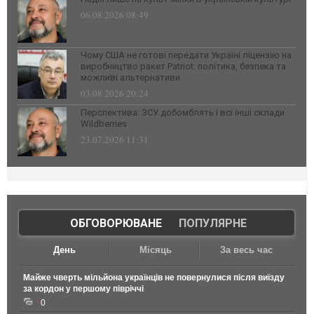
06.08.2026 08:49
Чому США не готові передати Україні ліцензію на
виробництво ракет Patriot: політика, безпека та
можливі альтернативи
03.08.2026 20:24
Перспектива: ЗСУ добомблять і всі інші склади
Wildberries
23.07.2026 11:31
ОБГОВОРЮВАНЕ
|
ПОПУЛЯРНЕ
День
Місяць
За весь час
Майже чверть мільйона українців не повернулися після виїзду
за кордон у першому півріччі
0