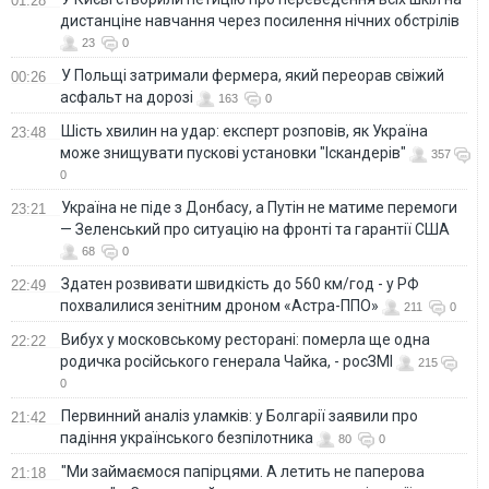
01:28
дистанціне навчання через посилення нічних обстрілів
23
0
У Польщі затримали фермера, який переорав свіжий
00:26
асфальт на дорозі
163
0
Шість хвилин на удар: експерт розповів, як Україна
23:48
може знищувати пускові установки "Іскандерів"
357
0
Україна не піде з Донбасу, а Путін не матиме перемоги
23:21
— Зеленський про ситуацію на фронті та гарантії США
68
0
Здатен розвивати швидкість до 560 км/год - у РФ
22:49
похвалилися зенітним дроном «Астра-ППО»
211
0
Вибух у московському ресторані: померла ще одна
22:22
родичка російського генерала Чайка, - росЗМІ
215
0
Первинний аналіз уламків: у Болгарії заявили про
21:42
падіння українського безпілотника
80
0
"Ми займаємося папірцями. А летить не паперова
21:18