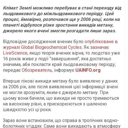
Клімат Землі можливо перебуває в стані переходу від
льодовикового до міжльодовикового періоду. Цей
процес, ймовірно, розпочався ще у 2006 році, коли на
планеті відбулося різке зростання викидів метану,
джерело якого вчені змогли розгадати лише зараз.
Відповідне дослідження вчених було
опубліковане в
журналі Global Biogeochemical Cycles
. Як
зазначає
LiveScience
, якщо теорія вчених вірна, то людство уже
16 років живе у події "завершення", яка достатньо
значима, аби покласти край льодовиковому періоду,
передає
Обозреватель
, інформує
UAINFO.org
Вперше пікові викиди метану було виявлено у даних
за 2006 рік, але після виявлення цієї інформації вчені
не могли зрозуміти, яким є джерело метану. При
цьому вони бачили, що викиди не просто тримаються
на високому рівні, а прискорюються з шаленою
швидкістю усі ці роки.
Зараз вони встановили, що справа в тропічних водно-
болотяних угіддях. Саме вони викидають в атмосферу