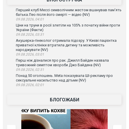
Перший клуб Мессі символічним жестом вшанував пам’ять
батька Лео після його смерті — відео (NV)
09.08.2026, 04:01
Ціни на труни в росії злетіли на 105% з початку війни проти
України (Факти)
09.08.2026, 03:31
Акушерка-гінеколог отримала підозру. У Києві пацієнтка
приватної клініки втратила дитину та можливість
народжувати (NV)
09.08.2026, 03:01
Перш ніж дізналися про рак. Джилл Байден назвала
тривожний симптом хвороби Джо Байдена (NV)
09.08.2026, 02:31
Понад 50 оголошень. Meta показувала ШІ-рекламу про
сексуальне насильство над дітьми (NV)
09.08.2026, 02:01
БЛОГОЖАБИ