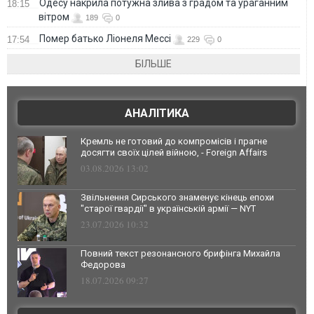
Одесу накрила потужна злива з градом та ураганним
18:15
вітром
189
0
Помер батько Ліонеля Мессі
17:54
229
0
БІЛЬШЕ
АНАЛІТИКА
Кремль не готовий до компромісів і прагне
досягти своїх цілей війною, - Foreign Affairs
03.08.2026 13:02
Звільнення Сирського знаменує кінець епохи
"старої гвардії" в українській армії — NYT
23.07.2026 10:32
Повний текст резонансного брифінга Михайла
Федорова
18.07.2026 09:27