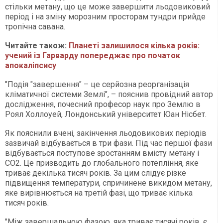
стільки метану, що це може завершити льодовиковий
період і на зміну морозним просторам тундри прийде
тропічна савана.
Читайте також:
Планеті залишилося кілька років:
учений із Гарварду попереджає про початок
апокаліпсису
"Подія "завершення" – це серйозна реорганізація
кліматичної системи Землі", – пояснив провідний автор
дослідження, почесний професор наук про Землю в
Роял Холлоуей, Лондонський університет Юан Нісбет.
Як пояснили вчені, закінчення льодовикових періодів
зазвичай відбувається в три фази. Під час першої фази
відбувається поступове зростанням вмісту метану і
CO2. Це призводить до глобального потепління, яке
триває декілька тисяч років. За цим слідує різке
підвищення температури, спричинене викидом метану,
яке вирівнюється на третій фазі, що триває кілька
тисяч років.
"Між завершальною фазою, яка триває тисячі років, є