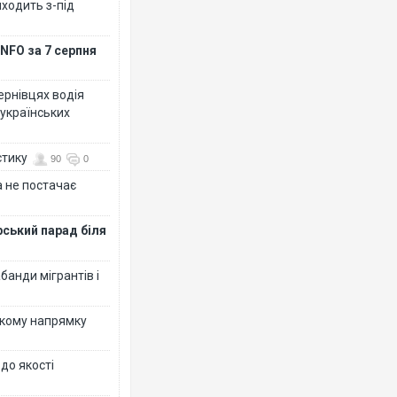
иходить з-під
NFO за 7 серпня
Чернівцях водія
 українських
стику
90
0
 не постачає
рський парад біля
банди мігрантів і
ькому напрямку
 до якості