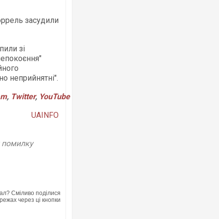
оррель засудили
пили зі
непокоєння"
Ворог завдав комбінованого удару п
йного
двоє поранених. Ще десятеро пост
но неприйнятні".
після атаки БПЛА по ринку на Сумщи
am
,
Twitter
,
YouTube
UAINFO
у помилку
ал? Сміливо поділися
Зеленський прибув до Сербії на важ
режах через ці кнопки
перемовини