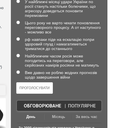
У найближчі місяці удари України по
росії стануть настільки болючими, що
но
агресору доведеться поновити
перемовини
Цього року не варто чекати поновлення
переговорного процесу. А от наступного
-
- можливо все
рф навпаки піде на ескалацію попри
здоровий глузд і намагатиметься
триматися до останнього
Найближчим часом росія може
погодитись на переговори, але
серйозних намірів росіяни не матимуть
V)
Вже давно не роблю жодних прогнозів
щодо завершення війни
ОБГОВОРЮВАНЕ
|
ПОПУЛЯРНЕ
День
Місяць
За весь час