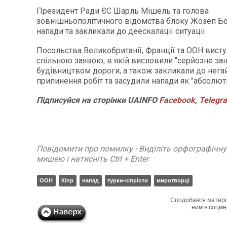
Президент Ради ЄС Шарль Мішель та голова
зовнішньополітичного відомства блоку Жозеп Б
напади та закликали до деескалації ситуації.
Посольства Великобританії, Франції та ООН висту
спільною заявою, в якій висловили "серйозне за
будівництвом дороги, а також закликали до нега
припинення робіт та засудили напади як "абсолют
Підписуйся на сторінки UAINFO
Facebook
,
Telegr
Повідомити про помилку - Виділіть орфографічн
мишею і натисніть Ctrl + Enter
ООН
Кіпр
напад
турки-кіпріоти
миротворці
Сподобався матері
ним в соцме