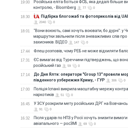
Російська еліта боїться ФСБ, яка дедалі більше в
19:00
контролю, - Bloomberg
77
0
Підбірка блогожаб та фотоприколів від UAI
18:30
2040
0
"Вони воюють, самі хочуть воювати, бо дурні": у 
18:01
маршрутки звільнили після зневажливих слів про
захисників. ВІДЕО
147
0
Флеш розповів, чому РЕБ не може відхиляти балі
17:44
ЄС вимагає від Туреччини підтверджень, що вона
17:31
російський газ
59
0
До Дня Ялти: оператори "Group 13" провели мо
17:14
південного узбережжя Криму, - ГУР
306
0
Поліція Іспанії викрила масштабну мережу контра
17:00
наркотиків
51
0
У ЗСУ розкрили мету російських ДРГ на Вовчанс
16:45
91
0
Після ударів по НПЗ у Росії хочуть знизити вимоги
16:32
авіапального — росЗМІ
69
0