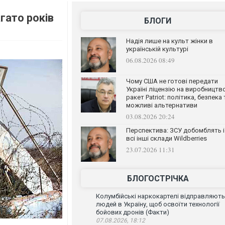
агато років
БЛОГИ
Надія лише на культ жінки в
українській культурі
06.08.2026 08:49
Чому США не готові передати
Україні ліцензію на виробництв
ракет Patriot: політика, безпека 
можливі альтернативи
03.08.2026 20:24
Перспектива: ЗСУ добомблять і
всі інші склади Wildberries
23.07.2026 11:31
БЛОГОСТРІЧКА
Колумбійські наркокартелі відправляють
людей в Україну, щоб освоїти технології
бойових дронів (Факти)
07.08.2026, 18:12