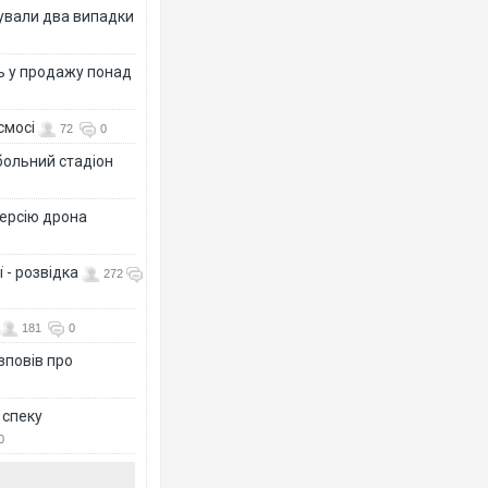
ксували два випадки
ь у продажу понад
смосі
72
0
больний стадіон
версію дрона
 - розвідка
272
181
0
зповів про
 спеку
0