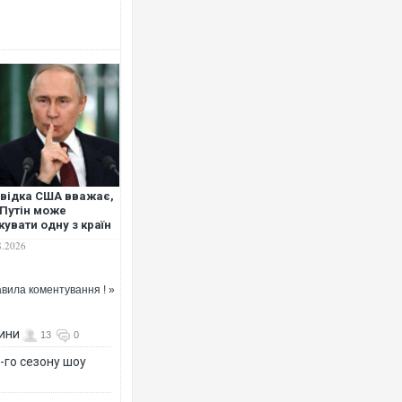
відка США вважає,
Путін може
кувати одну з країн
О вже цієї осені, -
8.2026
J
вила коментування ! »
вини
13
0
-го сезону шоу