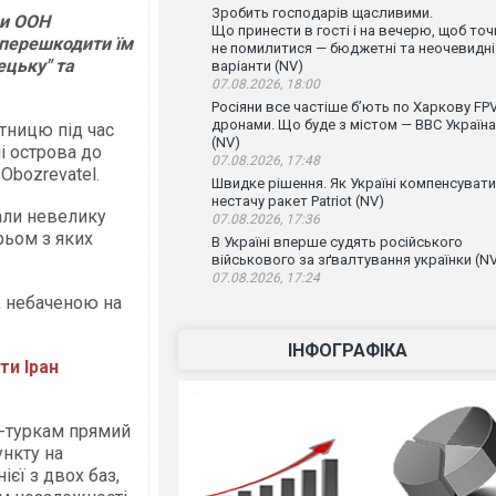
Зробить господарів щасливими.
ли ООН
Що принести в гості і на вечерю, щоб точ
 перешкодити їм
не помилитися — бюджетні та неочевидні
ецьку" та
варіанти (NV)
07.08.2026, 18:00
Росіяни все частіше бʼють по Харкову FPV
дронами. Що буде з містом — ВВС Україна
ятницю під час
(NV)
і острова до
07.08.2026, 17:48
Оbozrevatel.
Швидке рішення. Як Україні компенсувати
нестачу ракет Patriot (NV)
вали невелику
07.08.2026, 17:36
рьом з яких
В Україні вперше судять російського
військового за зґвалтування українки (N
07.08.2026, 17:24
, небаченою на
ІНФОГРАФІКА
ти Іран
ам-туркам прямий
ункту на
ієї з двох баз,