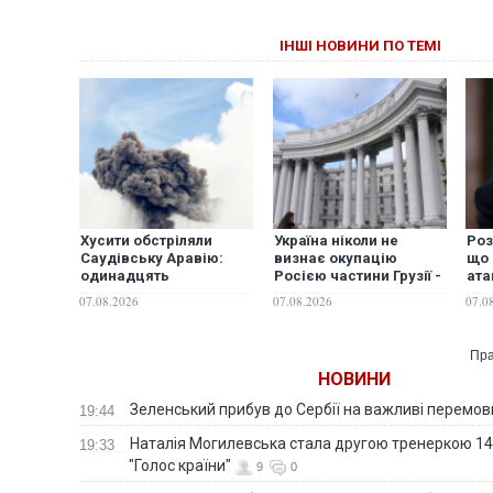
ІНШІ НОВИНИ ПО ТЕМІ
Хусити обстріляли
Україна ніколи не
Роз
Саудівську Аравію:
визнає окупацію
що 
одинадцять
Росією частини Грузії -
ата
постраждалих
МЗС
НАТ
07.08.2026
07.08.2026
07.0
WS
Пра
НОВИНИ
Зеленський прибув до Сербії на важливі перемо
19:44
Наталія Могилевська стала другою тренеркою 14
19:33
"Голос країни"
9
0