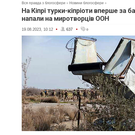
Вся правда з блогосфери
»
Новини блогосфери
»
На Кіпрі турки-кіпріоти вперше за б
напали на миротворців ООН
•
•
19.08.2023, 10:12
637
0