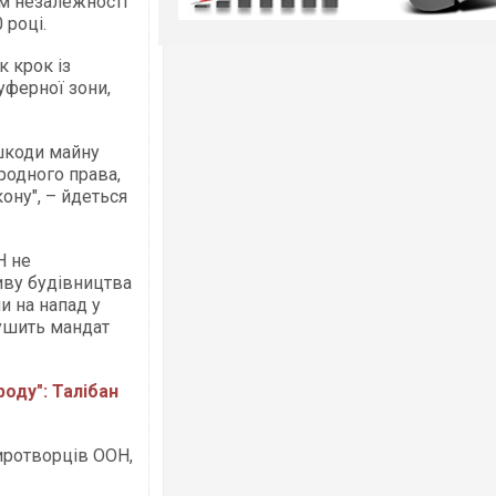
ом незалежності
 році.
 крок із
ферної зони,
 шкоди майну
родного права,
ону", – йдеться
Н не
иву будівництва
 на напад у
рушить мандат
оду": Талібан
миротворців ООН,