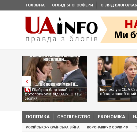
ГОЛОВНА
ОГЛЯД БЛОГОСФЕРИ
ОГЛЯД БЛОГОЖАБ
Експослу в США Ст
Підбірка блогожаб та
обрали запобіжний 
фотоприколів від UAINFO за 7
серпня
ПОЛІТИКА
СУСПІЛЬСТВО
ЕКОНОМІКА
Н
РОСІЙСЬКО-УКРАЇНСЬКА ВІЙНА
КОРОНАВІРУС COVID-19