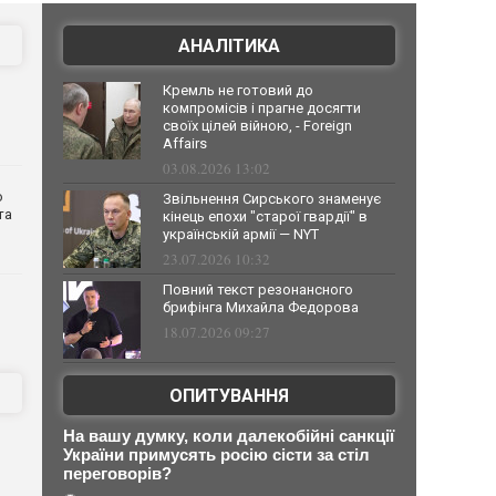
АНАЛІТИКА
Кремль не готовий до
компромісів і прагне досягти
своїх цілей війною, - Foreign
Affairs
03.08.2026 13:02
о
Звільнення Сирського знаменує
та
кінець епохи "старої гвардії" в
українській армії — NYT
23.07.2026 10:32
Повний текст резонансного
брифінга Михайла Федорова
18.07.2026 09:27
ОПИТУВАННЯ
На вашу думку, коли далекобійні санкції
України примусять росію сісти за стіл
переговорів?