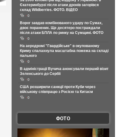
За 2000 кілометрів від кордону з Україною: в
Єкатеринбурзі після атаки дронів загорівся
склад Wildberries. ФОТО. ВІДЕО
0
Ворог завдав комбінованого удару по Сумах,
двоє поранених. Ще десятеро постраждали
після атаки БПЛА по ринку на Сумщині. ФОТО
0
На аеродромі "Гвардійське" в окупованому
Криму спалахнула масштабна пожежа на складі
пального
0
В адміністрації Вучича анонсували перший візит
Зеленського до Сербії
0
США розширили санкції проти Куби через
військову співпрацю з Росією та Китаєм
0
ФОТО