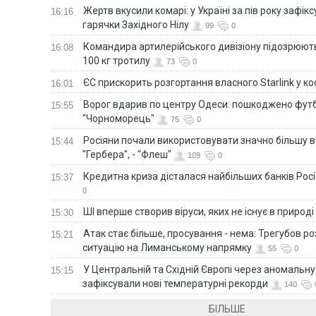
Жертв вкусили комарі: у Україні за пів року зафі
16:16
гарячки Західного Нілу
99
0
Командира артилерійського дивізіону підозрюют
16:08
100 кг тротилу
73
0
ЄС прискорить розгортання власного Starlink у ко
16:01
Ворог вдарив по центру Одеси: пошкоджено фут
15:55
"Чорноморець"
75
0
Росіяни почали використовувати значно більшу 
15:44
"Гербера", - "Флеш"
109
0
Кредитна криза дісталася найбільших банків Росії
15:37
0
ШІ вперше створив віруси, яких не існує в природі
15:30
Атак стає більше, просування - нема: Трегубов ро
15:21
ситуацію на Лиманському напрямку
55
0
У Центральній та Східній Європі через аномальну
15:15
зафіксували нові температурні рекорди
140
БІЛЬШЕ