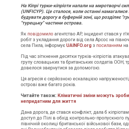
На Кіпрі турки-кіпріоти напали на миротворчі си
(UNFICYP). Це сталося, коли останні намагалися
будувати дорогу в буферній зоні, що розділяє "гр
"турецьку" частини острова.
Як
повідомило
агентство AP, інцидент стався у п'
робіт з укладання дороги від села Арсос на півноч
села Пила, інформує
UAINFO.org
з
посиланням
на 
Під час зіткнення десятки турків-кіпріотів атаку
групу словацьких та британських солдатів ООН, т
довелося звернутися за допомогою.
Ця агресія є серйозною ескалацією напруженості
острові вже багато років.
Читайте також:
Кліматичні зміни можуть зроби
непридатним для життя
Дана дорога, де стався конфлікт, дала б кіпріот
доступ до Пілі в обхід контрольно-пропускного п
північній околиці британської військової бази, одн