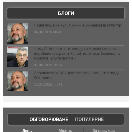
БЛОГИ
Надія лише на культ жінки в українській культурі
06.08.2026 08:49
Чому США не готові передати Україні ліцензію на
виробництво ракет Patriot: політика, безпека та
можливі альтернативи
03.08.2026 20:24
Перспектива: ЗСУ добомблять і всі інші склади
Wildberries
23.07.2026 11:31
ОБГОВОРЮВАНЕ
|
ПОПУЛЯРНЕ
День
Місяць
За весь час