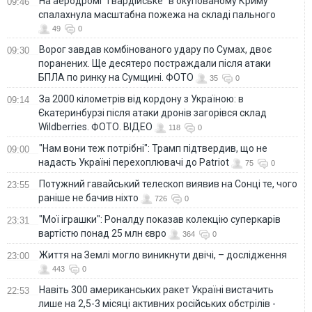
На аеродромі "Гвардійське" в окупованому Криму
09:46
спалахнула масштабна пожежа на складі пального
49
0
Ворог завдав комбінованого удару по Сумах, двоє
09:30
поранених. Ще десятеро постраждали після атаки
БПЛА по ринку на Сумщині. ФОТО
35
0
За 2000 кілометрів від кордону з Україною: в
09:14
Єкатеринбурзі після атаки дронів загорівся склад
Wildberries. ФОТО. ВІДЕО
118
0
"Нам вони теж потрібні": Трамп підтвердив, що не
09:00
надасть Україні перехоплювачі до Patriot
75
0
Потужний гавайський телескоп виявив на Сонці те, чого
23:55
раніше не бачив ніхто
726
0
"Мої іграшки": Роналду показав колекцію суперкарів
23:31
вартістю понад 25 млн євро
364
0
Життя на Землі могло виникнути двічі, – дослідження
23:00
443
0
Навіть 300 американських ракет Україні вистачить
22:53
лише на 2,5-3 місяці активних російських обстрілів -