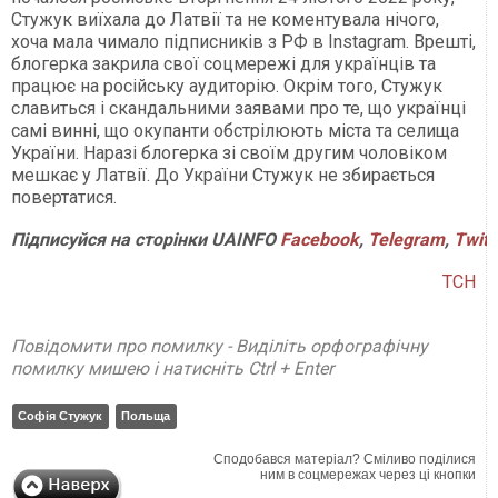
Стужук виїхала до Латвії та не коментувала нічого,
хоча мала чимало підписників з РФ в Instagram. Врешті,
блогерка закрила свої соцмережі для українців та
працює на російську аудиторію. Окрім того, Стужук
славиться і скандальними заявами про те, що українці
самі винні, що окупанти обстрілюють міста та селища
України. Наразі блогерка зі своїм другим чоловіком
мешкає у Латвії. До України Стужук не збирається
повертатися.
Підписуйся на сторінки UAINFO
Facebook
,
Telegram
,
Twitt
ТСН
Повідомити про помилку - Виділіть орфографічну
помилку мишею і натисніть Ctrl + Enter
Софія Стужук
Польща
Сподобався матеріал? Сміливо поділися
ним в соцмережах через ці кнопки