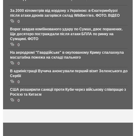
За 2000 кілометрів від кордону з Україною: в Єкатеринбурзі
після атаки дронів загорівся склад Wildberries. ФОТО. ВІДЕО
0
Ворог завдав комбінованого удару по Сумах, двоє поранених.
Ще десятеро постраждали після атаки БПЛА по ринку на
Сумщині. ФОТО
0
На аеродромі "Гвардійське" в окупованому Криму спалахнула
масштабна пожежа на складі пального
0
В адміністрації Вучича анонсували перший візит Зеленського до
Сербії
0
США розширили санкції проти Куби через військову співпрацю з
Росією та Китаєм
0