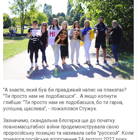
"А знаєте, який був би правдивий напис на плакатах?
"Ти просто нам не подобаєшся"… А якщо копнути
глибше: "Ти просто нам не подобаєшся, бо ти гарна,
успішна, щаслива", - пожалілася Стужук.
Зазначимо, скандальна блогерка ще до початку
повномасштабної війни продемонструвала свою
проросійську позицію та називала себе "русской". Коли
почалося російське вторгнення 24 лютого 2022 року,