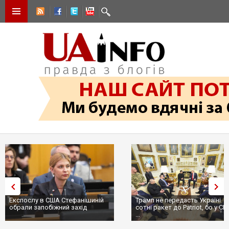
Експослу в США Стефанішиній
Трамп не передасть Україні
обрали запобіжний захід
сотні ракет до Patriot, бо у С
...