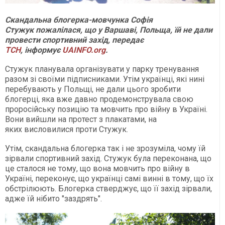
Скандальна блогерка-мовчунка Софія
Стужук пожалілася, що у Варшаві, Польща, їй не дали
провести спортивний захід, передає
ТСН
, інформує
UAINFO.org
.
Стужук планувала організувати у парку тренування
разом зі своїми підписниками. Утім українці, які нині
перебувають у Польщі, не дали цього зробити
блогерці, яка вже давно продемонструвала свою
проросійську позицію та мовчить про війну в Україні.
Вони вийшли на протест з плакатами, на
яких висловилися проти Стужук.
Утім, скандальна блогерка так і не зрозуміла, чому їй
зірвали спортивний захід. Стужук була переконана, що
це сталося не тому, що вона мовчить про війну в
Україні, переконує, що українці самі винні в тому, що їх
обстрілюють. Блогерка стверджує, що її захід зірвали,
адже їй нібито "заздрять".