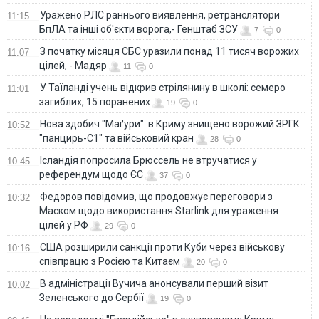
Уражено РЛС раннього виявлення, ретранслятори
11:15
БпЛА та інші об'єкти ворога,- Генштаб ЗСУ
7
0
З початку місяця СБС уразили понад 11 тисяч ворожих
11:07
цілей, - Мадяр
11
0
У Таїланді учень відкрив стрілянину в школі: семеро
11:01
загиблих, 15 поранених
19
0
Нова здобич "Маґури": в Криму знищено ворожий ЗРГК
10:52
"панцирь-С1" та військовий кран
28
0
Ісландія попросила Брюссель не втручатися у
10:45
референдум щодо ЄС
37
0
Федоров повідомив, що продовжує переговори з
10:32
Маском щодо використання Starlink для ураження
цілей у РФ
29
0
США розширили санкції проти Куби через військову
10:16
співпрацю з Росією та Китаєм
20
0
В адміністрації Вучича анонсували перший візит
10:02
Зеленського до Сербії
19
0