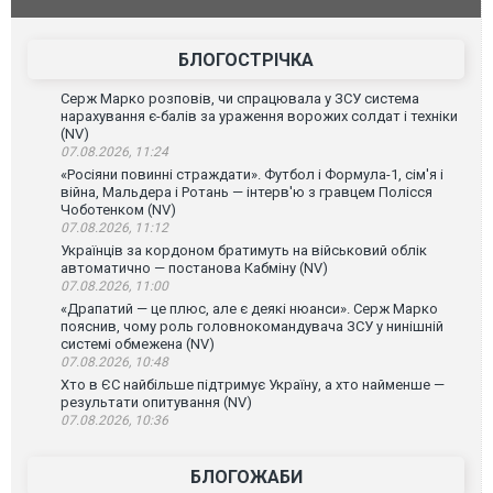
агорівся
блискавки під час матчу: ще 12 людей
підозру
постраждали. ВІДЕО
БЛОГОСТРІЧКА
Серж Марко розповів, чи спрацювала у ЗСУ система
нарахування є-балів за ураження ворожих солдат і техніки
(NV)
07.08.2026, 11:24
«Росіяни повинні страждати». Футбол і Формула-1, сім'я і
війна, Мальдера і Ротань — інтерв'ю з гравцем Полісся
Чоботенком (NV)
07.08.2026, 11:12
Українців за кордоном братимуть на військовий облік
автоматично — постанова Кабміну (NV)
07.08.2026, 11:00
«Драпатий — це плюс, але є деякі нюанси». Серж Марко
пояснив, чому роль головнокомандувача ЗСУ у нинішній
системі обмежена (NV)
07.08.2026, 10:48
Хто в ЄС найбільше підтримує Україну, а хто найменше —
результати опитування (NV)
07.08.2026, 10:36
БЛОГОЖАБИ