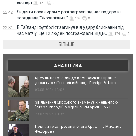
експерт
121
0
Як діяти пасажирам у разі загрози під час подорожі -
22:42
поради від "Укрзалізниці"
162
0
В Таїланді футболіст загинув від удару блискавки під
22:31
час матчу: ще 12 людей постраждали. ВІДЕО
174
0
БІЛЬШЕ
АНАЛІТИКА
Кремль не готовий до компромісів і прагне
досягти своїх цілей війною, - Foreign Affairs
03.08.2026 13:02
Звільнення Сирського знаменує кінець епохи
"старої гвардії" в українській армії — NYT
23.07.2026 10:32
Повний текст резонансного брифінга Михайла
Федорова