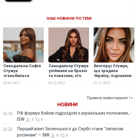
ІНШІ НОВИНИ ПО ТЕМІ
Скандальна Софія
Скандальну Стужук
Блогерці Стужук,
Стужук
упіймали на брехні
що зрадила
зганьбилася
та показали, хто
Україну, підпалили
заявою про війну в
насправді закидав
будинок: закидали
10.05.2023
05.12.2022
05.12.2022
Україні: "Це мій
її дім "коктейлями
коктейлями
вибір"
Молотова"
Молотова
Правила коментування ! »
НОВИНИ
РФ формує бойові підрозділи з українських полонених, -
11:31
ISW
3
0
Перший візит Зеленського до Сербії стане "ляпасом
11:22
росіянам" — ЗМІ
8
0