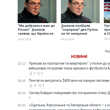
"Ми добралися вже до
Данілов пообіцяв
Пут
Рязані". Данілов
"сюрпризи" для Путіна
пре
заявив, що Україна не
на тлі знищення
в С
буде узгоджувати
кораблів та літаків РФ
28.0
14.03.2024
09.03.2024
удари по РФ
Пра
НОВИНИ
Приїхав за паспортом та квартирою": у полон до 
10:13
військових потрапив тезка зіркового футболіста
9
0
Пентагон витратить $400 млн на лазерні системи
09:48
13
0
Гантер Байден повідомив про погіршення стану
09:24
0
«Одеська, Херсонська та Запорізька області – у зо
09:00
експерт пояснив, чим загрожує Україні дефіцит в