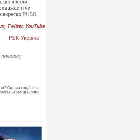
, що інколи
реважає ті чи
в секретар РНБО.
am
,
Twitter
,
YouTube
Ворог завдав комбінованого удару по
РБК-Україна
двоє поранених. Ще десятеро постр
після атаки БПЛА по ринку на Сумщин
у помилку
ал? Сміливо поділися
режах через ці кнопки
Приїхав за паспортом та квартирою":
до українських військових потрапив 
зіркового футболіста Мохамеда Сала