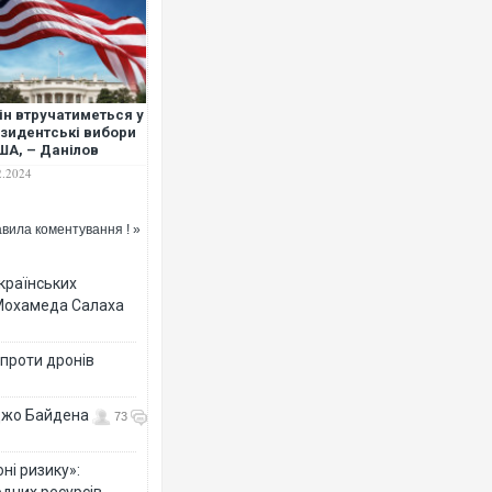
ін втручатиметься у
зидентські вибори
ША, – Данілов
2.2024
вила коментування ! »
українських
 Мохамеда Салаха
 проти дронів
 Джо Байдена
73
ні ризику»:
одних ресурсів