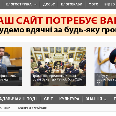
БЛОГОСТРІЧКА
ДОСЬЄ
БЛОГОЖАБИ
ФОТО
ВІДЕО
ефанішиній
Трамп не передасть Україні
Вибух у рес
захід
сотні ракет до Patriot, бо у США
ціллю був г
...
пр...
АДЗВИЧАЙНІ ПОДІЇ
СВІТ
КУЛЬТУРА
ЗНАННЯ
ТАРИФИ
ПОДВИГИ УКРАЇНЦІВ