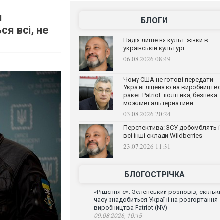
и
БЛОГИ
ся всі, не
Надія лише на культ жінки в
українській культурі
06.08.2026 08:49
Чому США не готові передати
Україні ліцензію на виробництв
ракет Patriot: політика, безпека 
можливі альтернативи
03.08.2026 20:24
Перспектива: ЗСУ добомблять і
всі інші склади Wildberries
23.07.2026 11:31
БЛОГОСТРІЧКА
«Рішення є». Зеленський розповів, скільк
часу знадобиться Україні на розгортання
виробництва Patriot (NV)
09.08.2026, 10:15