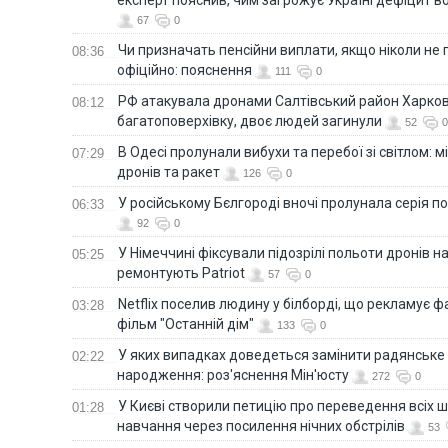
67
0
Чи призначать пенсійни виплати, якщо ніколи не
08:36
офіційно: пояснення
111
0
РФ атакувала дронами Салтівський район Харкова
08:12
багатоповерхівку, двоє людей загинули
52
0
В Одесі пролунали вибухи та перебої зі світлом: м
07:29
дронів та ракет
126
0
У російському Бєлгороді вночі пролунала серія п
06:33
92
0
У Німеччині фіксували підозрілі польоти дронів н
05:25
ремонтують Patriot
57
0
Netflix поселив людину у білборді, що рекламує 
03:28
фільм "Останній дім"
133
0
У яких випадках доведеться замінити радянське
02:22
народження: роз'яснення Мін'юсту
272
0
У Києві створили петицію про переведення всіх ш
01:28
навчання через посилення нічних обстрілів
53