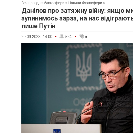
Вся правда з блогосфери
»
Новини блогосфери
»
Данілов про затяжну війну: якщо м
зупинимось зараз, на нас відіграють
лише Путін
•
•
29.09.2023, 14:00
524
0