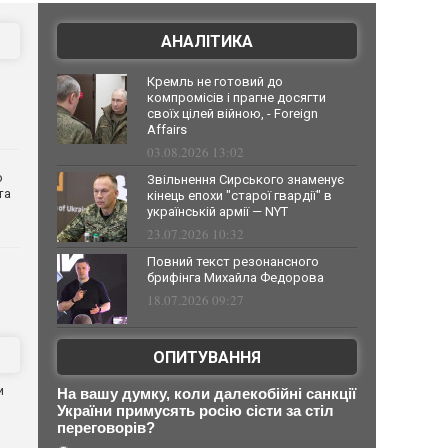
АНАЛІТИКА
Кремль не готовий до
компромісів і прагне досягти
своїх цілей війною, - Foreign
Affairs
03.08.2026 13:02
о
Звільнення Сирського знаменує
та
кінець епохи "старої гвардії" в
українській армії — NYT
23.07.2026 10:32
Повний текст резонансного
брифінга Михайла Федорова
18.07.2026 09:27
ОПИТУВАННЯ
и
На вашу думку, коли далекобійні санкції
України примусять росію сісти за стіл
переговорів?