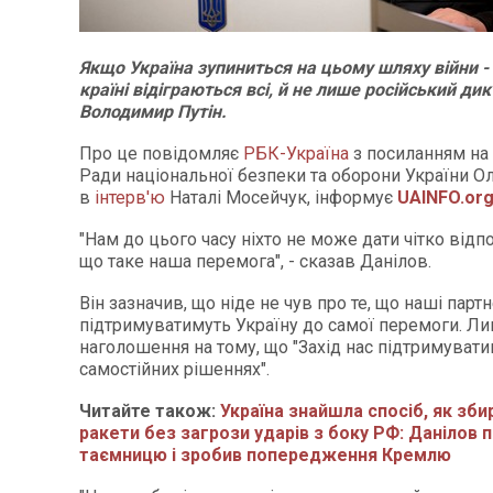
Якщо Україна зупиниться на цьому шляху війни - 
країні відіграються всі, й не лише російський ди
Володимир Путін.
Про це повідомляє
РБК-Україна
з посиланням на 
Ради національної безпеки та оборони України О
в
інтерв'ю
Наталі Мосейчук, інформує
UAINFO.or
"Нам до цього часу ніхто не може дати чітко відп
що таке наша перемога", - сказав Данілов.
Він зазначив, що ніде не чув про те, що наші парт
підтримуватимуть Україну до самої перемоги. Л
наголошення на тому, що "Захід нас підтримуват
самостійних рішеннях".
Читайте також:
Україна знайшла спосіб, як зби
ракети без загрози ударів з боку РФ: Данілов 
таємницю і зробив попередження Кремлю