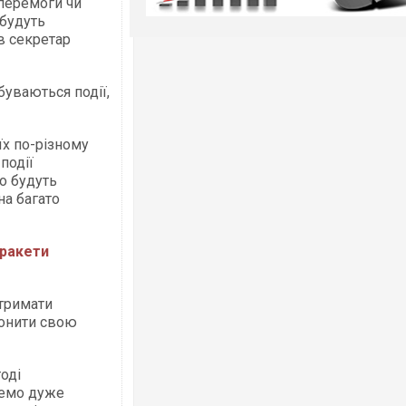
 перемоги чи
 будуть
ив секретар
дбуваються події,
 їх по-різному
події
о будуть
 на багато
 ракети
 тримати
оронити свою
оді
ивемо дуже