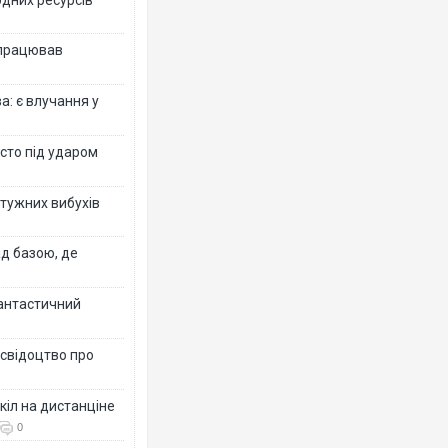
 працював
: є влучання у
істо під ударом
отужних вибухів
ад базою, де
фантастичний
 свідоцтво про
кіл на дистанціне
0