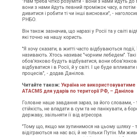
"Нам треба чітко розуміти - вони з нами йдуть до
вони з нами йдуть певний проміжок часу, а потім
дивитися і робити ті чи інші висновки", - наголос
РНБО.
Він також зазначив, що наразі у Росії та у світі ві
які точно на нашу користь.
"Я хочу сказати, в житті часто відбуваються події,
називають. Хтось називає "чорним лебедем". Такі 
обов'язково будуть відбуватися, вони обов'язков
відбуватися і в Росії, й у світі. І це буде впливати
процесів", - додав Данілов.
Читайте також:
Україна не використовуватиме
ATACMS для ударів по території РФ, – Данілов
Головне наше завдання зараз, за його словами, -
стійкість, не впадати в сум та не панікувати, а б
державу, звільняти її від агресора.
"Тому що, якщо ми зупинимося на цьому шляху - т
відіграються на нас всі, й не тільки Путін. Ми ж