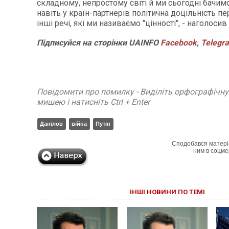
складному, непростому світі й ми сьогодні бачимо
навіть у країн-партнерів політична доцільність пе
інші речі, які ми називаємо "цінності", - наголоси
Підписуйся на сторінки UAINFO
Facebook
,
Telegr
Повідомити про помилку - Виділіть орфографічн
мишею і натисніть Ctrl + Enter
Данілов
війна
Путін
Сподобався матері
ним в соцме
ІНШІ НОВИНИ ПО ТЕМІ