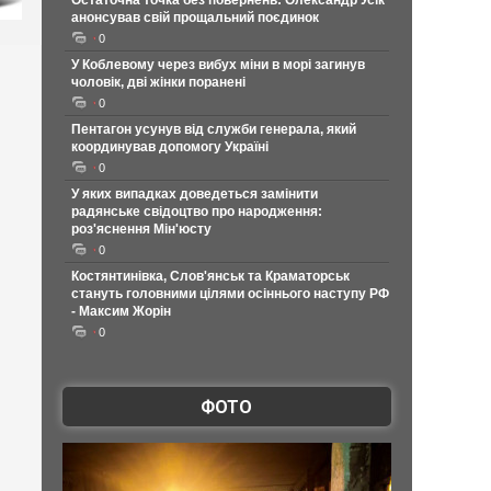
Остаточна точка без повернень: Олександр Усік
анонсував свій прощальний поєдинок
0
У Коблевому через вибух міни в морі загинув
чоловік, дві жінки поранені
0
Пентагон усунув від служби генерала, який
координував допомогу Україні
0
У яких випадках доведеться замінити
радянське свідоцтво про народження:
роз'яснення Мін'юсту
0
Костянтинівка, Слов'янськ та Краматорськ
стануть головними цілями осіннього наступу РФ
- Максим Жорін
0
ФОТО