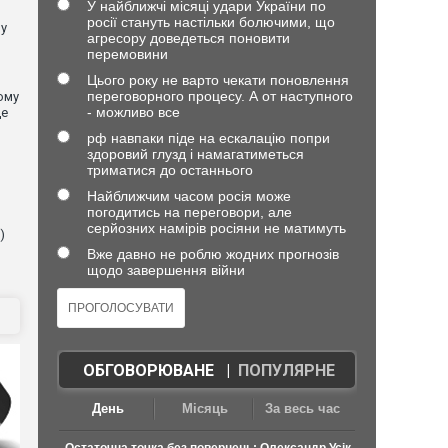
У найближчі місяці удари України по
росії стануть настільки болючими, що
 у
агресору доведеться поновити
перемовини
Цього року не варто чекати поновлення
переговорного процесу. А от наступного
ому
- можливо все
де
рф навпаки піде на ескалацію попри
здоровий глузд і намагатиметься
триматися до останнього
Найближчим часом росія може
погодитись на переговори, але
серйозних намірів росіяни не матимуть
)
Вже давно не роблю жодних прогнозів
щодо завершення війни
ОБГОВОРЮВАНЕ
|
ПОПУЛЯРНЕ
День
Місяць
За весь час