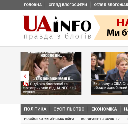
ГОЛОВНА
ОГЛЯД БЛОГОСФЕРИ
ОГЛЯД БЛОГОЖАБ
Експослу в США Ст
Підбірка блогожаб та
обрали запобіжний 
фотоприколів від UAINFO за 7
серпня
ПОЛІТИКА
СУСПІЛЬСТВО
ЕКОНОМІКА
Н
РОСІЙСЬКО-УКРАЇНСЬКА ВІЙНА
КОРОНАВІРУС COVID-19