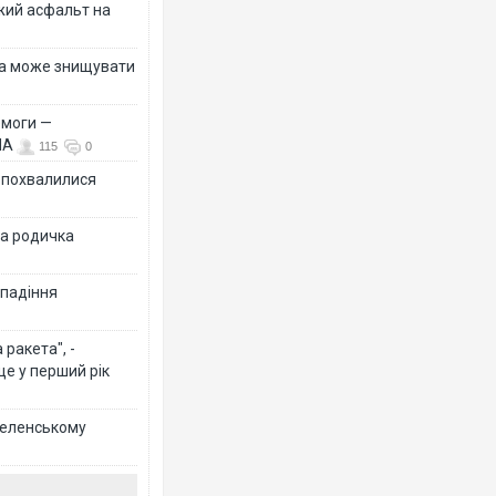
жий асфальт на
їна може знищувати
емоги —
ША
115
0
Ф похвалилися
на родичка
 падіння
ракета", -
ще у перший рік
 Зеленському