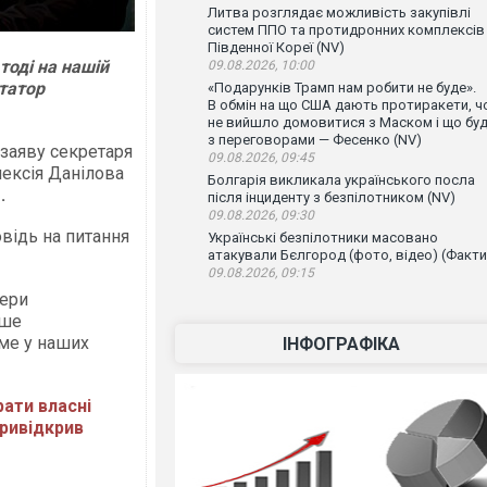
Литва розглядає можливість закупівлі
систем ППО та протидронних комплексів
Південної Кореї (NV)
тоді на нашій
09.08.2026, 10:00
ктатор
«Подарунків Трамп нам робити не буде».
В обмін на що США дають протиракети, ч
не вийшло домовитися з Маском і що бу
з переговорами — Фесенко (NV)
заяву секретаря
09.08.2026, 09:45
лексія Данілова
Болгарія викликала українського посла
g
.
після інциденту з безпілотником (NV)
09.08.2026, 09:30
овідь на питання
Українські безпілотники масовано
атакували Бєлгород (фото, відео) (Факти
09.08.2026, 09:15
нери
ише
име у наших
ІНФОГРАФІКА
рати власні
привідкрив