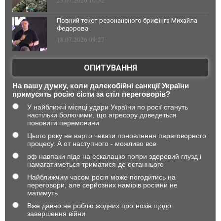
23.07.2026 10:32
Повний текст резонансного брифінга Михайла
Федорова
18.07.2026 09:27
ОПИТУВАННЯ
На вашу думку, коли далекобійні санкції України
примусять росію сісти за стіл переговорів?
У найближчі місяці удари України по росії стануть
настільки болючими, що агресору доведеться
поновити перемовини
Цього року не варто чекати поновлення переговорного
процесу. А от наступного - можливо все
рф навпаки піде на ескалацію попри здоровий глузд і
намагатиметься триматися до останнього
Найближчим часом росія може погодитись на
переговори, але серйозних намірів росіяни не
матимуть
Вже давно не роблю жодних прогнозів щодо
завершення війни