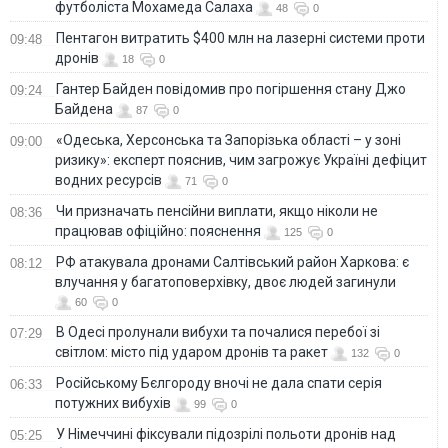
футболіста Мохамеда Салаха
48
0
Пентагон витратить $400 млн на лазерні системи проти
09:48
дронів
18
0
Гантер Байден повідомив про погіршення стану Джо
09:24
Байдена
87
0
«Одеська, Херсонська та Запорізька області – у зоні
09:00
ризику»: експерт пояснив, чим загрожує Україні дефіцит
водних ресурсів
71
0
Чи призначать пенсійни виплати, якщо ніколи не
08:36
працював офіційно: пояснення
125
0
РФ атакувала дронами Салтівський район Харкова: є
08:12
влучання у багатоповерхівку, двоє людей загинули
60
0
В Одесі пролунали вибухи та почалися перебої зі
07:29
світлом: місто під ударом дронів та ракет
132
0
Російському Бєлгороду вночі не дала спати серія
06:33
потужних вибухів
99
0
У Німеччині фіксували підозрілі польоти дронів над
05:25