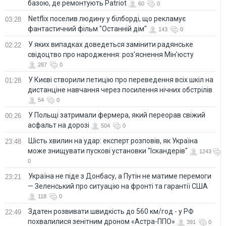
базою, де ремонтують Patriot
60
0
Netflix поселив людину у білборді, що рекламує
03:28
фантастичний фільм "Останній дім"
143
0
У яких випадках доведеться замінити радянське
02:22
свідоцтво про народження: роз'яснення Мін'юсту
287
0
У Києві створили петицію про переведення всіх шкіл на
01:28
дистанціне навчання через посилення нічних обстрілів
54
0
У Польщі затримали фермера, який переорав свіжий
00:26
асфальт на дорозі
504
0
Шість хвилин на удар: експерт розповів, як Україна
23:48
може знищувати пускові установки "Іскандерів"
1243
0
Україна не піде з Донбасу, а Путін не матиме перемоги
23:21
— Зеленський про ситуацію на фронті та гарантії США
118
0
Здатен розвивати швидкість до 560 км/год - у РФ
22:49
похвалилися зенітним дроном «Астра-ППО»
391
0