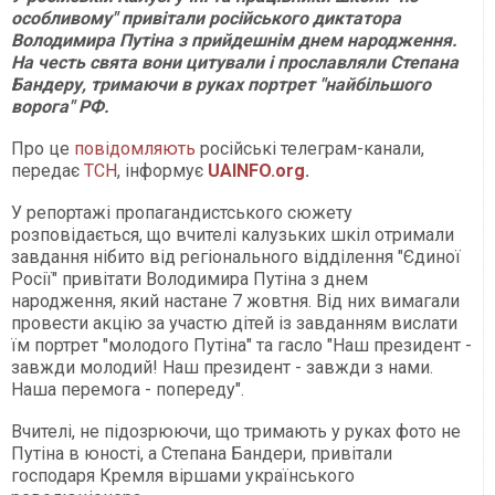
особливому" привітали російського диктатора
Володимира Путіна з прийдешнім днем народження.
На честь свята вони цитували і прославляли Степана
Бандеру, тримаючи в руках портрет "найбільшого
ворога" РФ.
Про це
повідомляють
російські телеграм-канали,
передає
ТСН
, інформує
UAINFO.org
.
У репортажі пропагандистського сюжету
розповідається, що вчителі калузьких шкіл отримали
завдання нібито від регіонального відділення "Єдиної
Росії" привітати Володимира Путіна з днем
народження, який настане 7 жовтня. Від них вимагали
провести акцію за участю дітей із завданням вислати
їм портрет "молодого Путіна" та гасло "Наш президент -
завжди молодий! Наш президент - завжди з нами.
Наша перемога - попереду".
Вчителі, не підозрюючи, що тримають у руках фото не
Путіна в юності, а Степана Бандери, привітали
господаря Кремля віршами українського