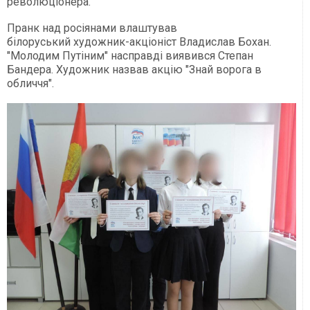
революціонера.
Пранк над росіянами влаштував
білоруський художник-акціоніст Владислав Бохан.
"Молодим Путіним" насправді виявився Степан
Бандера. Художник назвав акцію "Знай ворога в
обличчя".