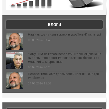
БЛОГИ
Надія лише на культ жінки в українській культурі
06.08.2026 08:49
Чому США не готові передати Україні ліцензію на
виробництво ракет Patriot: політика, безпека та
можливі альтернативи
03.08.2026 20:24
Перспектива: ЗСУ добомблять і всі інші склади
Wildberries
23.07.2026 11:31