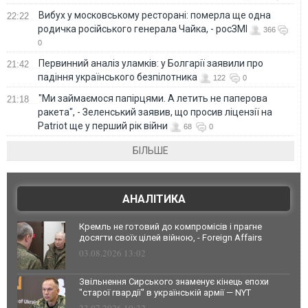
Вибух у московському ресторані: померла ще одна
22:22
родичка російського генерала Чайка, - росЗМІ
366
0
Первинний аналіз уламків: у Болгарії заявили про
21:42
падіння українського безпілотника
122
0
"Ми займаємося папірцями. А летить не паперова
21:18
ракета", - Зеленський заявив, що просив ліцензії на
Patriot ще у перший рік війни
68
0
БІЛЬШЕ
АНАЛІТИКА
Кремль не готовий до компромісів і прагне
досягти своїх цілей війною, - Foreign Affairs
03.08.2026 13:02
Звільнення Сирського знаменує кінець епохи
"старої гвардії" в українській армії — NYT