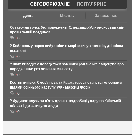
ОБГОВОРЮВАНЕ
|
ПОПУЛЯРНЕ
День
Місяць
За весь час
Остаточна точка без повернень: Олександр Усік анонсував свій
прощальний поєдинок
0
У Коблевому через вибух міни в морі загинув чоловік, дві жінки
поранені
0
У яких випадках доведеться замінити радянське свідоцтво про
народження: роз'яснення Мін'юсту
0
Костянтинівка, Слов'янськ та Краматорськ стануть головними
цілями осіннього наступу РФ - Максим Жорін
0
У будинок влучили п'ять дронів: подробиці удару по Київській
області, де загинули люди
0