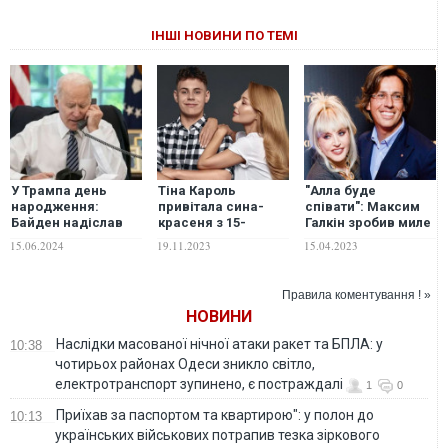
ІНШІ НОВИНИ ПО ТЕМІ
У Трампа день
Тіна Кароль
"Алла буде
народження:
привітала сина-
співати": Максим
Байден надіслав
красеня з 15-
Галкін зробив миле
жартівливе
річчям і
відеопривітання
15.06.2024
19.11.2023
15.04.2023
привітання з
пригрозила
для дружини з
глибоким змістом
майбутній невістці.
нагоди її 74-річчя
ВІДЕО
Правила коментування ! »
НОВИНИ
Наслідки масованої нічної атаки ракет та БПЛА: у
10:38
чотирьох районах Одеси зникло світло,
електротранспорт зупинено, є постраждалі
1
0
Приїхав за паспортом та квартирою": у полон до
10:13
українських військових потрапив тезка зіркового