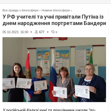
Вся правда з блогосфери
»
Новини блогосфери
»
У РФ учителі та учні привітали Путіна із
днем народження портретами Бандери
•
•
05.10.2023, 16:00
677
0
У російській Калузі учні та працівники школи "по-