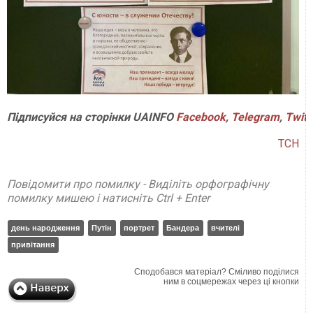
Підписуйся на сторінки UAINFO
Facebook
,
Telegram
,
Twitt
ТСН
Повідомити про помилку - Виділіть орфографічну
помилку мишею і натисніть Ctrl + Enter
день народження
Путін
портрет
Бандера
вчителі
привітання
Сподобався матеріал? Сміливо поділися
ним в соцмережах через ці кнопки