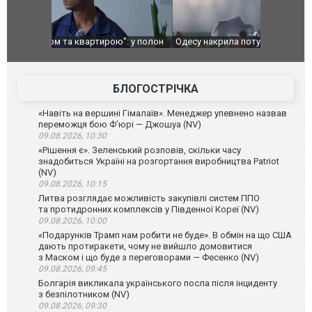
": у полон
Одесу накрила потужна злива з градом та
Вже вивели 
в тезка
ураганним вітром
позашляхов
лаха
БЛОГОСТРІЧКА
«Навіть на вершині Гімалаїв». Менеджер упевнено назвав
переможця бою Ф’юрі — Джошуа (NV)
09.08.2026, 10:30
«Рішення є». Зеленський розповів, скільки часу
знадобиться Україні на розгортання виробництва Patriot
(NV)
09.08.2026, 10:15
Литва розглядає можливість закупівлі систем ППО
та протидронних комплексів у Південної Кореї (NV)
09.08.2026, 10:00
«Подарунків Трамп нам робити не буде». В обмін на що США
дають протиракети, чому не вийшло домовитися
з Маском і що буде з переговорами — Фесенко (NV)
09.08.2026, 09:45
Болгарія викликала українського посла після інциденту
з безпілотником (NV)
09.08.2026, 09:30