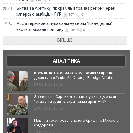
Битва за Арктику: як кремль втрачає регіон через
20:01
імперські амбіції, – ГУР
597
0
Росія терміново шукає заміну своїм "Іскандерам":
19:54
експерт вказав причину
454
0
БІЛЬШЕ
АНАЛІТИКА
Кремль не готовий до компромісів і прагне
досягти своїх цілей війною, - Foreign Affairs
03.08.2026 13:02
Звільнення Сирського знаменує кінець епохи
"старої гвардії" в українській армії — NYT
23.07.2026 10:32
Повний текст резонансного брифінга Михайла
Федорова
18.07.2026 09:27