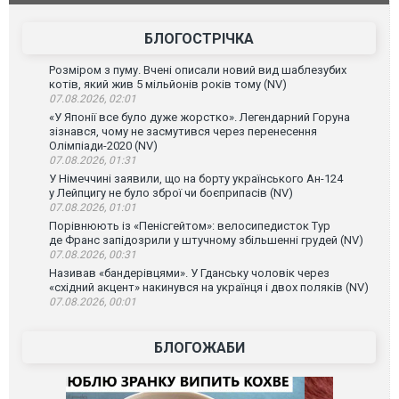
атаку. ВІДЕО
БЛОГОСТРІЧКА
Розміром з пуму. Вчені описали новий вид шаблезубих
котів, який жив 5 мільйонів років тому (NV)
07.08.2026, 02:01
«У Японії все було дуже жорстко». Легендарний Горуна
зізнався, чому не засмутився через перенесення
Олімпіади-2020 (NV)
07.08.2026, 01:31
У Німеччині заявили, що на борту українського Ан-124
у Лейпцигу не було зброї чи боєприпасів (NV)
07.08.2026, 01:01
Порівнюють із «Пенісгейтом»: велосипедисток Тур
де Франс запідозрили у штучному збільшенні грудей (NV)
07.08.2026, 00:31
Називав «бандерівцями». У Гданську чоловік через
«східний акцент» накинувся на українця і двох поляків (NV)
07.08.2026, 00:01
БЛОГОЖАБИ