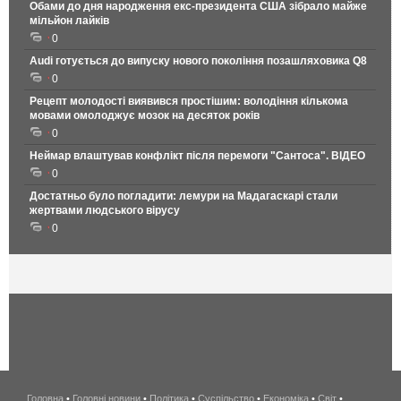
Обами до дня народження екс-президента США зібрало майже
мільйон лайків
0
Audi готується до випуску нового покоління позашляховика Q8
0
Рецепт молодості виявився простішим: володіння кількома
мовами омолоджує мозок на десяток років
0
Неймар влаштував конфлікт після перемоги "Сантоса". ВІДЕО
0
Достатньо було погладити: лемури на Мадагаскарі стали
жертвами людського вірусу
0
Головна
•
Головні новини
•
Політика
•
Суспільство
•
Економіка
беспроводной
•
Світ
•