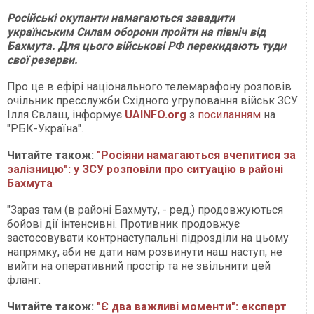
Російські окупанти намагаються завадити
українським Силам оборони пройти на північ від
Бахмута. Для цього військові РФ перекидають туди
свої резерви.
Про це в ефірі національного телемарафону розповів
очільник пресслужби Східного угруповання військ ЗСУ
Ілля Євлаш, інформує
UAINFO.org
з
посиланням
на
"РБК-Україна".
Читайте також:
"Росіяни намагаються вчепитися за
залізницю": у ЗСУ розповіли про ситуацію в районі
Бахмута
"Зараз там (в районі Бахмуту, - ред.) продовжуються
бойові дії інтенсивні. Противник продовжує
застосовувати контрнаступальні підрозділи на цьому
напрямку, аби не дати нам розвинути наш наступ, не
вийти на оперативний простір та не звільнити цей
фланг.
Читайте також:
"Є два важливі моменти": експерт