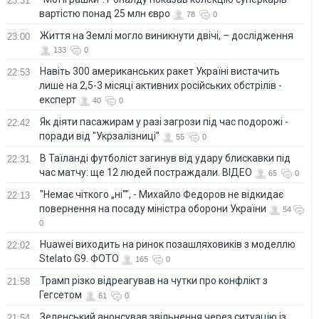
23:31
вартістю понад 25 млн євро
78
0
Життя на Землі могло виникнути двічі, – дослідження
23:00
133
0
Навіть 300 американських ракет Україні вистачить
22:53
лише на 2,5-3 місяці активних російських обстрілів -
експерт
40
0
Як діяти пасажирам у разі загрози під час подорожі -
22:42
поради від "Укрзалізниці"
55
0
В Таїланді футболіст загинув від удару блискавки під
22:31
час матчу: ще 12 людей постраждали. ВІДЕО
65
0
"Немає чіткого „ні“", - Михайло Федоров не відкидає
22:13
повернення на посаду міністра оборони України
54
0
Huawei виходить на ринок позашляховиків з моделлю
22:02
Stelato G9. ФОТО
165
0
Трамп різко відреагував на чутки про конфлікт з
21:58
Гегсетом
61
0
Зеленський анонсував звільнення через ситуацію із
21:54