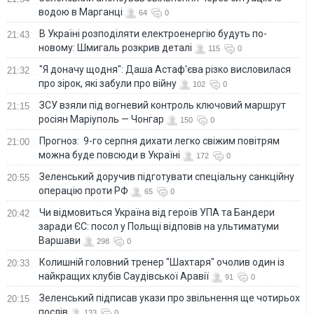
водою в Марганці
64
0
В Україні розподіляти електроенергію будуть по-
21:43
новому: Шмигаль розкрив деталі
115
0
"Я доначу щодня": Даша Астаф'єва різко висловилася
21:32
про зірок, які забули про війну
102
0
ЗСУ взяли під вогневий контроль ключовий маршрут
21:15
росіян Маріуполь — Чонгар
150
0
Прогноз: 9-го серпня дихати легко свіжим повітрям
21:00
можна буде повсюди в Україні
172
0
Зеленський доручив підготувати спеціальну санкційну
20:55
операцію проти РФ
65
0
Чи відмовиться Україна від героїв УПА та Бандери
20:42
заради ЄС: посол у Польщі відповів на ультиматуми
Варшави
298
0
Колишній головний тренер "Шахтаря" очолив один із
20:33
найкращих клубів Саудівської Аравії
91
0
Зеленський підписав укази про звільнення ще чотирьох
20:15
послів
133
0