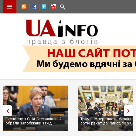
Експослу в США Стефанішиній
Трамп не передасть Україні
обрали запобіжний захід
сотні ракет до Patriot, бо у С
...