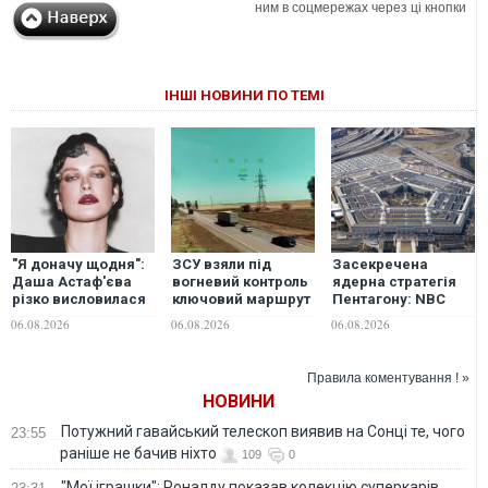
ним в соцмережах через ці кнопки
ІНШІ НОВИНИ ПО ТЕМІ
"Я доначу щодня":
ЗСУ взяли під
Засекречена
Даша Астаф'єва
вогневий контроль
ядерна стратегія
різко висловилася
ключовий маршрут
Пентагону: NBC
про зірок, які
росіян Маріуполь —
дізналося
06.08.2026
06.08.2026
06.08.2026
забули про війну
Чонгар
можливий
сценарій війни з
Китаєм і Росією
Правила коментування ! »
НОВИНИ
Потужний гавайський телескоп виявив на Сонці те, чого
23:55
раніше не бачив ніхто
109
0
"Мої іграшки": Роналду показав колекцію суперкарів