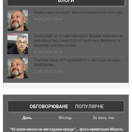
БЛОГИ
Надія лише на культ жінки в українській культурі
06.08.2026 08:49
Чому США не готові передати Україні ліцензію на
виробництво ракет Patriot: політика, безпека та
можливі альтернативи
03.08.2026 20:24
Перспектива: ЗСУ добомблять і всі інші склади
Wildberries
23.07.2026 11:31
ОБГОВОРЮВАНЕ
|
ПОПУЛЯРНЕ
День
Місяць
За весь час
"65 років ніколи не виглядали краще", - фото-привітання Мішель