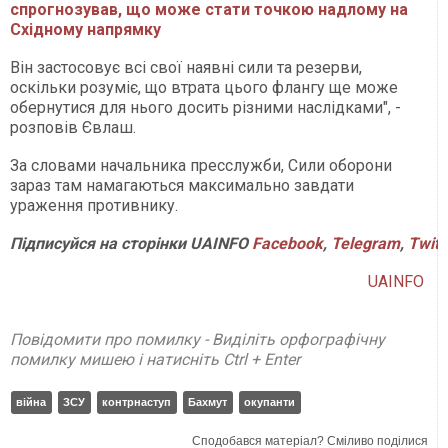
спрогнозував, що може стати точкою надлому на
Східному напрямку
Він застосовує всі свої наявні сили та резерви,
оскільки розуміє, що втрата цього флангу ще може
обернутися для нього досить різними наслідками", -
розповів Євлаш.
За словами начальника пресслужби, Сили оборони
зараз там намагаються максимально завдати
ураження противнику.
Підписуйся на сторінки UAINFO
Facebook
,
Telegram
,
Twitt
UAINFO
Повідомити про помилку - Виділіть орфографічну
помилку мишею і натисніть Ctrl + Enter
війна
ЗСУ
контрнаступ
Бахмут
окупанти
Сподобався матеріал? Сміливо поділися