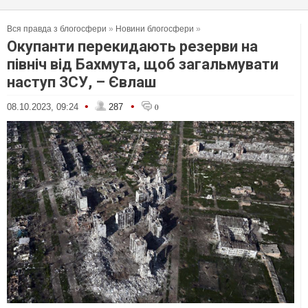
Вся правда з блогосфери
»
Новини блогосфери
»
Окупанти перекидають резерви на
північ від Бахмута, щоб загальмувати
наступ ЗСУ, – Євлаш
•
•
08.10.2023, 09:24
287
0