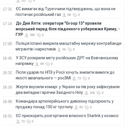
112
0
ЄС вимагає від Туреччини підтверджень, що вона не
17:31
постачає російський газ
68
0
До Дня Ялти: оператори "Group 13" провели
17:14
морський парад біля південного узбережжя Криму, -
ГУР
395
0
Поліція Іспанії викрила масштабну мережу контрабанди
17:00
мігрантів і наркотиків
56
0
У ЗСУ розкрили мету російських ДРГ на Вовчанському
16:45
напрямку
99
0
Після ударів по НПЗ у Росії хочуть знизити вимоги до
16:32
якості авіапального — росЗМІ
73
0
Жертв вкусили комарі: у Україні за пів року зафіксували
16:16
два випадки гарячки Західного Нілу
106
0
Командира артилерійського дивізіону підозрюють у
16:08
продажу понад 100 кг тротилу
83
0
ЄС прискорить розгортання власного Starlink у космосі
16:01
73
0