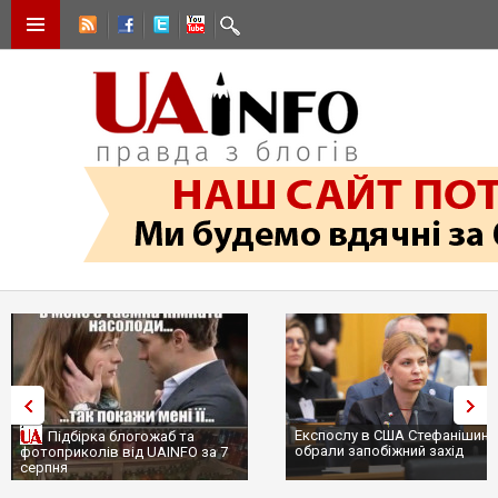
Експослу в США Стефанішині
Підбірка блогожаб та
обрали запобіжний захід
фотоприколів від UAINFO за 7
серпня