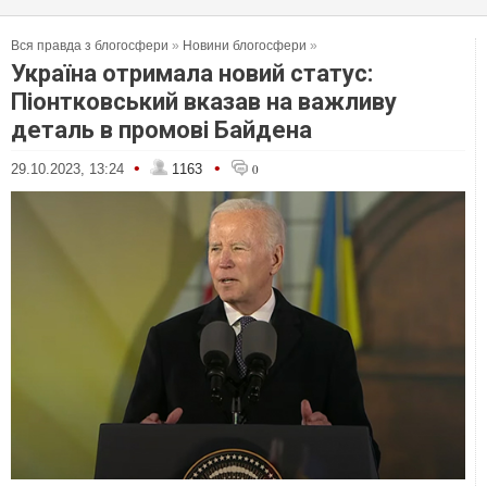
Вся правда з блогосфери
»
Новини блогосфери
»
Україна отримала новий статус:
Піонтковський вказав на важливу
деталь в промові Байдена
•
•
29.10.2023, 13:24
1163
0