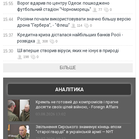
Ворог вдарив по центру Одеси: пошкоджено
15:55
футбольний стадіон "Чорноморець"
77
0
Росіяни почали використовувати значно більшу версію
15:44
дрона "Гербера", - "Флеш"
114
0
Кредитна криза дісталася найбільших банків Росії -
15:37
розвідка
308
0
ШІ вперше створив віруси, яких не існує в природі
15:30
198
0
БІЛЬШЕ
АНАЛІТИКА
Кремль не готовий до компромісів і прагне
досягти своїх цілей війною, - Foreign Affairs
03.08.2026 13:02
Звільнення Сирського знаменує кінець епохи
"старої гвардії" в українській армії — NYT
23.07.2026 10:32