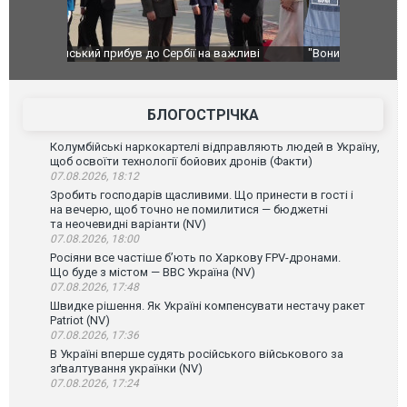
ливі
"Вони воюють, самі хочуть воювати, бо дурні": у
В окупован
Чернівцях водія маршрутки звільнили після
порт: над 
зневажливих слів про українських захисників.
ВІДЕО
ВІДЕО
БЛОГОСТРІЧКА
Колумбійські наркокартелі відправляють людей в Україну,
щоб освоїти технології бойових дронів (Факти)
07.08.2026, 18:12
Зробить господарів щасливими. Що принести в гості і
на вечерю, щоб точно не помилитися — бюджетні
та неочевидні варіанти (NV)
07.08.2026, 18:00
Росіяни все частіше бʼють по Харкову FPV-дронами.
Що буде з містом — ВВС Україна (NV)
07.08.2026, 17:48
Швидке рішення. Як Україні компенсувати нестачу ракет
Patriot (NV)
07.08.2026, 17:36
В Україні вперше судять російського військового за
зґвалтування українки (NV)
07.08.2026, 17:24