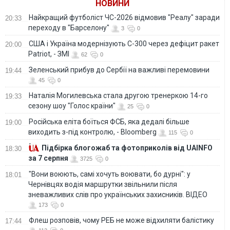
НОВИНИ
Найкращий футболіст ЧС-2026 відмовив "Реалу" заради
20:33
переходу в "Барселону"
3
0
США і Україна модернізують С-300 через дефіцит ракет
20:00
Patriot, - ЗМІ
62
0
Зеленський прибув до Сербії на важливі перемовини
19:44
45
0
Наталія Могилевська стала другою тренеркою 14-го
19:33
сезону шоу "Голос країни"
25
0
Російська еліта боїться ФСБ, яка дедалі більше
19:00
виходить з-під контролю, - Bloomberg
115
0
Підбірка блогожаб та фотоприколів від UAINFO
18:30
за 7 серпня
3725
0
"Вони воюють, самі хочуть воювати, бо дурні": у
18:01
Чернівцях водія маршрутки звільнили після
зневажливих слів про українських захисників. ВІДЕО
173
0
Флеш розповів, чому РЕБ не може відхиляти балістику
17:44