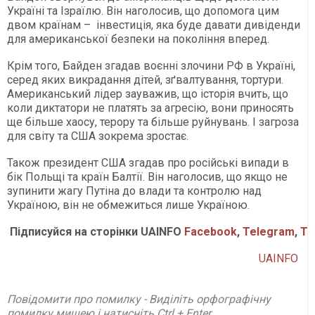
Україні та Ізраїлю. Він наголосив, що допомога цим
двом країнам – інвестиція, яка буде давати дивіденди
для американської безпеки на покоління вперед.
Крім того, Байден згадав воєнні злочини РФ в Україні,
серед яких викрадання дітей, зґвалтування, тортури.
Американський лідер зауважив, що історія вчить, що
коли диктатори не платять за агресію, вони приносять
ще більше хаосу, терору та більше руйнувань. І загроза
для світу та США зокрема зростає.
Також президент США згадав про російські випади в
бік Польщі та країн Балтії. Він наголосив, що якщо не
зупинити жагу Путіна до влади та контролю над
Україною, він не обмежиться лише Україною.
Підписуйся на сторінки UAINFO
Facebook
,
Telegram
,
Tw
UAINFO
Повідомити про помилку - Виділіть орфографічну
помилку мишею і натисніть Ctrl + Enter