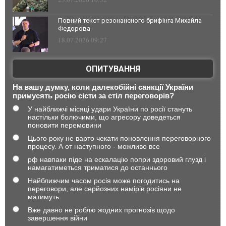
Повний текст резонансного брифінга Михайла
Федорова
18.07.2026 09:27
ОПИТУВАННЯ
На вашу думку, коли далекобійні санкції України
примусять росію сісти за стіл переговорів?
У найближчі місяці удари України по росії стануть
настільки болючими, що агресору доведеться
поновити перемовини
Цього року не варто чекати поновлення переговорного
процесу. А от наступного - можливо все
рф навпаки піде на ескалацію попри здоровий глузд і
намагатиметься триматися до останнього
Найближчим часом росія може погодитись на
переговори, але серйозних намірів росіяни не
матимуть
Вже давно не роблю жодних прогнозів щодо
завершення війни