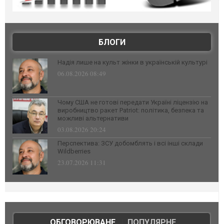
БЛОГИ
Надія лише на культ жінки в українській культурі
06.08.2026 08:49
Чому США не готові передати Україні ліцензію на
виробництво ракет Patriot: політика, безпека та
можливі альтернативи
03.08.2026 20:24
Перспектива: ЗСУ добомблять і всі інші склади
Wildberries
23.07.2026 11:31
ОБГОВОРЮВАНЕ
|
ПОПУЛЯРНЕ