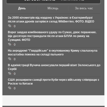
День
Місяць
За весь час
За 2000 кілометрів від кордону з Україною: в Єкатеринбурзі
після атаки дронів загорівся склад Wildberries. ФОТО. ВІДЕО
0
Ворог завдав комбінованого удару по Сумах, двоє поранених.
Ще десятеро постраждали після атаки БПЛА по ринку на
Сумщині. ФОТО
0
На аеродромі "Гвардійське" в окупованому Криму спалахнула
масштабна пожежа на складі пального
0
В адміністрації Вучича анонсували перший візит Зеленського до
Сербії
0
США розширили санкції проти Куби через військову співпрацю з
Росією та Китаєм
0