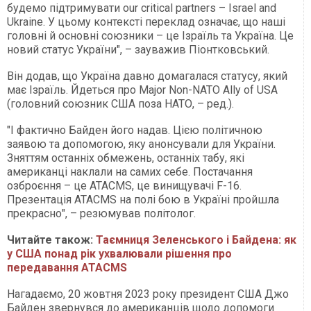
будемо підтримувати our critical partners – Israel and
Ukraine. У цьому контексті переклад означає, що наші
головні й основні союзники – це Ізраїль та Україна. Це
новий статус України", – зауважив Піонтковський.
Він додав, що Україна давно домагалася статусу, який
має Ізраїль. Йдеться про Major Non-NATO Ally of USA
(головний союзник США поза НАТО, – ред.).
"І фактично Байден його надав. Цією політичною
заявою та допомогою, яку анонсували для України.
Зняттям останніх обмежень, останніх табу, які
американці наклали на самих себе. Постачання
озброєння – це ATACMS, це винищувачі F-16.
Презентація ATACMS на полі бою в Україні пройшла
прекрасно", – резюмував політолог.
Читайте також:
Таємниця Зеленського і Байдена: як
у США понад рік ухвалювали рішення про
передавання ATACMS
Нагадаємо, 20 жовтня 2023 року президент США Джо
Байден звернувся до американців щодо допомоги