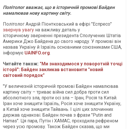
Політолог вважає, що в історичній промові Байден
намалював нову картину світу.
Політолог Андрій Піонтковський в ефірі "Еспресо"
звернув увагу
на важливу деталь у
історичному зверненні президента Сполучених Штатів
Америки Джо Байдена до свого народу. У промові він
назвав Україну й Ізраїль основними союзниками США,
інформує
UAINFO.org
.
Читайте також:
"Ми знаходимося у поворотній точці
історії": Байден закликав встановити "новий
світовий порядок"
"У величезній історичній промові Байден намалював
картину світу – триває війна сил добра проти сил
абсолютного зла, проти осі зла – Іран, Росія та Китай.
Іран хоче знищити Ізраїль, Росія хоче знищити Україну,
а Китай хоче знищити Тайвань. І цілі цих злочинних
держав однакові. Байден почав з фрази "Putin and
Hamas". Ця пара, Путін і ХАМАС, проходила рефреном
через усю промову. Також Байден сказав, що ми