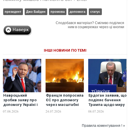
президент
Джо Байден
промова
допомога
статус
Сподобався матеріал? Сміливо поділися
ним в соцмережах через ці кнопки
ІНШІ НОВИНИ ПО ТЕМІ
Навроцький
Франція попросила
Ердоган заявив, що
зробив заяву про
ЄС про допомогу
поділяє бачення
допомогу Україні і
через масштабні
Трампа щодо миру
згадав про
лісові пожежі
в Україні
07.08.2026
24.07.2026
08.07.2026
"бандерівські
прапори"
Правила коментування ! »