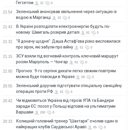
Гегсетом
22
0
Зеленський анонсував звільнення через ситуацію із
21:54
водою в Марганці
33
0
В Україні розподіляти електроенергію будуть по-
21:43
новому: Шмигаль розкрив деталі
62
0
"Я доначу щодня": Даша Астаф'єва різко висловилася
21:32
про зірок, які забули про війну
51
0
ЗСУ взяли під вогневий контроль ключовий маршрут
21:15
росіян Маріуполь — Чонгар
81
0
Прогноз: 9-го серпня дихати легко свіжим повітрям
21:00
можна буде повсюди в Україні
58
0
Зеленський доручив підготувати спеціальну санкційну
20:55
операцію проти РФ
42
0
Чи відмовиться Україна від героїв УПА та Бандери
20:42
заради ЄС: посол у Польщі відповів на ультиматуми
Варшави
200
0
Колишній головний тренер "Шахтаря" очолив один із
20:33
найкращих клубів Саудівської Аравії
65
0