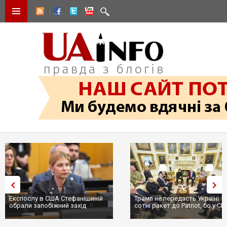
Експослу в США Стефанішиній
Трамп не передасть Україні
обрали запобіжний захід
сотні ракет до Patriot, бо у США
...