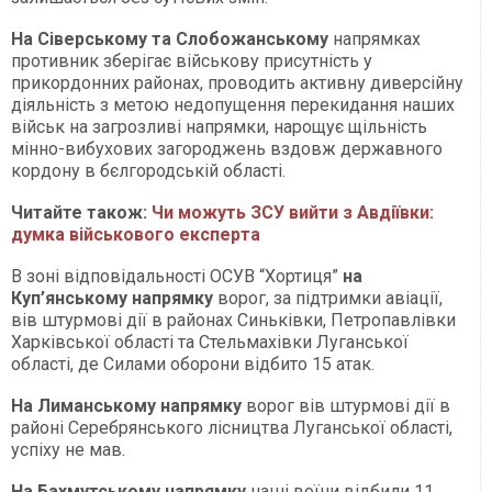
На Сіверському та Слобожанському
напрямках
противник зберігає військову присутність у
прикордонних районах, проводить активну диверсійну
діяльність з метою недопущення перекидання наших
військ на загрозливі напрямки, нарощує щільність
мінно-вибухових загороджень вздовж державного
кордону в бєлгородській області.
Читайте також:
Чи можуть ЗСУ вийти з Авдіївки:
думка військового експерта
В зоні відповідальності ОСУВ “Хортиця”
на
Куп’янському напрямку
ворог, за підтримки авіації,
вів штурмові дії в районах Синьківки, Петропавлівки
Харківської області та Стельмахівки Луганської
області, де Силами оборони відбито 15 атак.
На Лиманському напрямку
ворог вів штурмові дії в
районі Серебрянського лісництва Луганської області,
успіху не мав.
На Бахмутському напрямку
наші воїни відбили 11