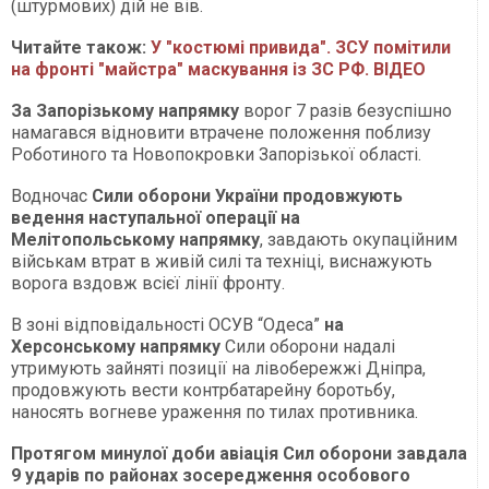
(штурмових) дій не вів.
Читайте також:
У "костюмі привида". ЗСУ помітили
на фронті "майстра" маскування із ЗС РФ. ВІДЕО
За Запорізькому напрямку
ворог 7 разів безуспішно
намагався відновити втрачене положення поблизу
Роботиного та Новопокровки Запорізької області.
Водночас
Сили оборони України продовжують
ведення наступальної операції на
Мелітопольському напрямку
, завдають окупаційним
військам втрат в живій силі та техніці, виснажують
ворога вздовж всієї лінії фронту.
В зоні відповідальності ОСУВ “Одеса”
на
Херсонському напрямку
Сили оборони надалі
утримують зайняті позиції на лівобережжі Дніпра,
продовжують вести контрбатарейну боротьбу,
наносять вогневе ураження по тилах противника.
Протягом минулої доби авіація Сил оборони завдала
9 ударів по районах зосередження особового