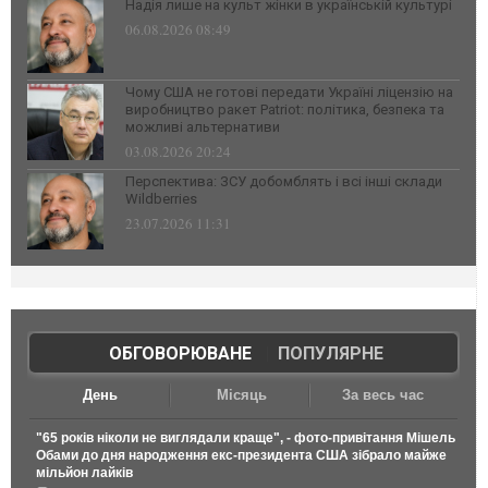
Надія лише на культ жінки в українській культурі
06.08.2026 08:49
Чому США не готові передати Україні ліцензію на
виробництво ракет Patriot: політика, безпека та
можливі альтернативи
03.08.2026 20:24
Перспектива: ЗСУ добомблять і всі інші склади
Wildberries
23.07.2026 11:31
ОБГОВОРЮВАНЕ
|
ПОПУЛЯРНЕ
День
Місяць
За весь час
"65 років ніколи не виглядали краще", - фото-привітання Мішель
Обами до дня народження екс-президента США зібрало майже
мільйон лайків