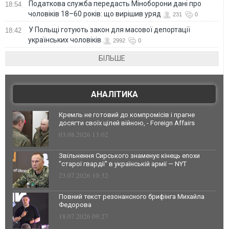
Податкова служба передасть Міноборони дані про
18:54
чоловіків 18–60 років: що вирішив уряд
231
0
У Польщі готують закон для масової депортації
18:42
українських чоловіків
2992
0
БІЛЬШЕ
АНАЛІТИКА
Кремль не готовий до компромісів і прагне
досягти своїх цілей війною, - Foreign Affairs
03.08.2026 13:02
Звільнення Сирського знаменує кінець епохи
"старої гвардії" в українській армії — NYT
23.07.2026 10:32
Повний текст резонансного брифінга Михайла
Федорова
18.07.2026 09:27