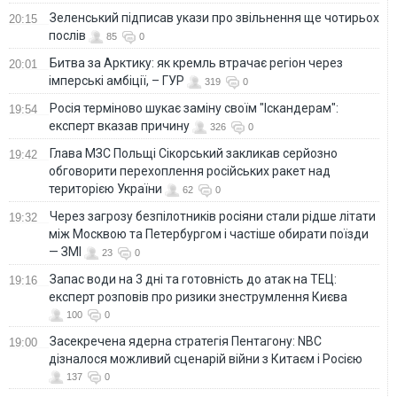
Зеленський підписав укази про звільнення ще чотирьох
20:15
послів
85
0
Битва за Арктику: як кремль втрачає регіон через
20:01
імперські амбіції, – ГУР
319
0
Росія терміново шукає заміну своїм "Іскандерам":
19:54
експерт вказав причину
326
0
Глава МЗС Польщі Сікорський закликав серйозно
19:42
обговорити перехоплення російських ракет над
територією України
62
0
Через загрозу безпілотників росіяни стали рідше літати
19:32
між Москвою та Петербургом і частіше обирати поїзди
— ЗМІ
23
0
Запас води на 3 дні та готовність до атак на ТЕЦ:
19:16
експерт розповів про ризики знеструмлення Києва
100
0
Засекречена ядерна стратегія Пентагону: NBC
19:00
дізналося можливий сценарій війни з Китаєм і Росією
137
0