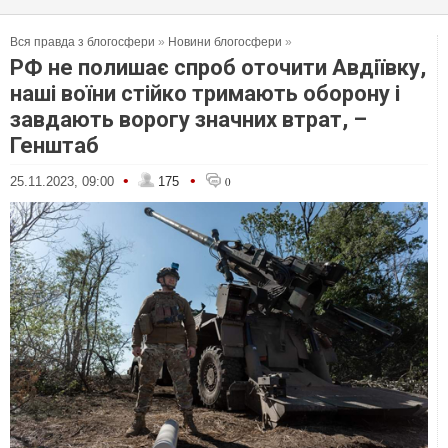
Вся правда з блогосфери
»
Новини блогосфери
»
РФ не полишає спроб оточити Авдіївку,
наші воїни стійко тримають оборону і
завдають ворогу значних втрат, –
Генштаб
•
•
25.11.2023, 09:00
175
0