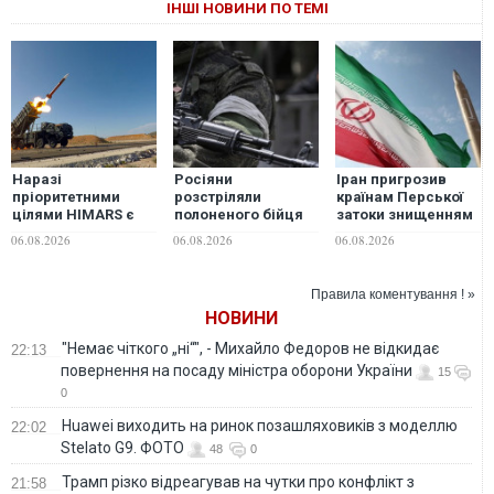
ІНШІ НОВИНИ ПО ТЕМІ
Наразі
Росіяни
Іран пригрозив
пріоритетними
розстріляли
країнам Перської
цілями HIMARS є
полоненого бійця
затоки знищенням
далекобійні
ЗСУ біля
енергоінфраструктур
06.08.2026
06.08.2026
06.08.2026
гармати росіян, -
Волновахи:
у разі нових атак
військовий
розпочато
США, - Reuters
розслідування
Правила коментування ! »
НОВИНИ
"Немає чіткого „ні“", - Михайло Федоров не відкидає
22:13
повернення на посаду міністра оборони України
15
0
Huawei виходить на ринок позашляховиків з моделлю
22:02
Stelato G9. ФОТО
48
0
Трамп різко відреагував на чутки про конфлікт з
21:58