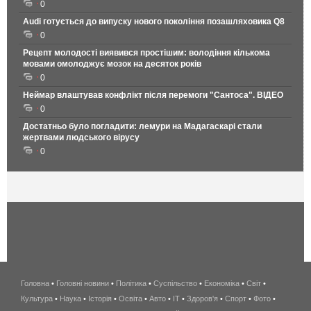
0
Audi готується до випуску нового покоління позашляховика Q8
0
Рецепт молодості виявився простішим: володіння кількома
мовами омолоджує мозок на десяток років
0
Неймар влаштував конфлікт після перемоги "Сантоса". ВІДЕО
0
Достатньо було погладити: лемури на Мадагаскарі стали
жертвами людського вірусу
0
Головна
•
Головні новини
•
Політика
•
Суспільство
•
Економіка
беспроводной
•
Світ
•
Культура
•
Наука
•
Історія
•
Освіта
•
Авто
•
IT
•
Здоров'я
интернет
•
Спорт
•
Фото
•