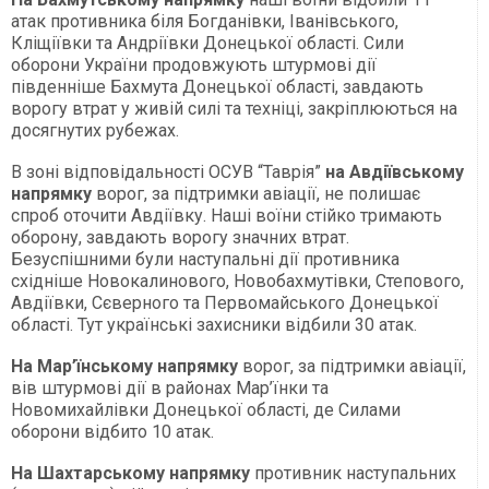
атак противника біля Богданівки, Іванівського,
Кліщіївки та Андріївки Донецької області. Сили
оборони України продовжують штурмові дії
південніше Бахмута Донецької області, завдають
ворогу втрат у живій силі та техніці, закріплюються на
досягнутих рубежах.
В зоні відповідальності ОСУВ “Таврія”
на Авдіївському
напрямку
ворог, за підтримки авіації, не полишає
спроб оточити Авдіївку. Наші воїни стійко тримають
оборону, завдають ворогу значних втрат.
Безуспішними були наступальні дії противника
східніше Новокалинового, Новобахмутівки, Степового,
Авдіївки, Сєверного та Первомайського Донецької
області. Тут українські захисники відбили 30 атак.
На Мар’їнському напрямку
ворог, за підтримки авіації,
вів штурмові дії в районах Мар’їнки та
Новомихайлівки Донецької області, де Силами
оборони відбито 10 атак.
На Шахтарському напрямку
противник наступальних