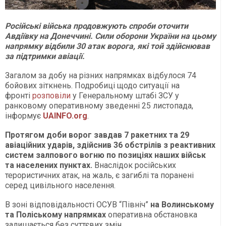
Російські війська продовжують спроби оточити
Авдіївку на Донеччині. Сили оборони України на цьому
напрямку відбили 30 атак ворога, які той здійснював
за підтримки авіації.
Загалом за добу на різних напрямках відбулося 74
бойових зіткнень. Подробиці щодо ситуації на
фронті
розповіли
у Генеральному штабі ЗСУ у
ранковому оперативному зведенні 25 листопада,
інформує
UAINFO.org
.
Протягом доби ворог завдав 7 ракетних та 29
авіаційних ударів, здійснив 36 обстрілів з реактивних
систем залпового вогню по позиціях наших військ
та населених пунктах.
Внаслідок російських
терористичних атак, на жаль, є загиблі та поранені
серед цивільного населення.
В зоні відповідальності ОСУВ “Північ”
на Волинському
та Поліському напрямках
оперативна обстановка
залишається без суттєвих змін.