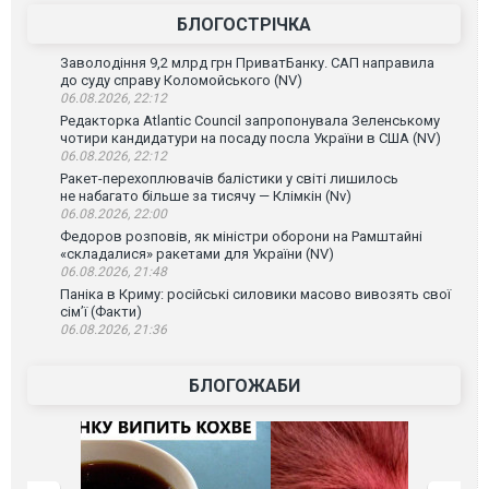
БЛОГОСТРІЧКА
Заволодіння 9,2 млрд грн ПриватБанку. САП направила
до суду справу Коломойського (NV)
06.08.2026, 22:12
Редакторка Atlantic Council запропонувала Зеленському
чотири кандидатури на посаду посла України в США (NV)
06.08.2026, 22:12
Ракет-перехоплювачів балістики у світі лишилось
не набагато більше за тисячу — Клімкін (Nv)
06.08.2026, 22:00
Федоров розповів, як міністри оборони на Рамштайні
«складалися» ракетами для України (NV)
06.08.2026, 21:48
Паніка в Криму: російські силовики масово вивозять свої
сім’ї (Факти)
06.08.2026, 21:36
БЛОГОЖАБИ