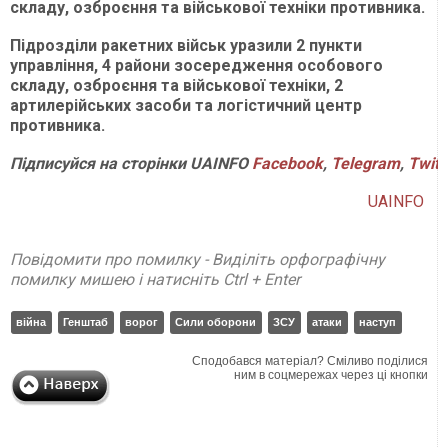
складу, озброєння та військової техніки противника.
Підрозділи ракетних військ уразили 2 пункти
управління, 4 райони зосередження особового
складу, озброєння та військової техніки, 2
артилерійських засоби та логістичний центр
противника.
Підписуйся на сторінки UAINFO
Facebook
,
Telegram
,
Twitt
UAINFO
Повідомити про помилку - Виділіть орфографічну
помилку мишею і натисніть Ctrl + Enter
війна
Генштаб
ворог
Сили оборони
ЗСУ
атаки
наступ
Сподобався матеріал? Сміливо поділися
ним в соцмережах через ці кнопки