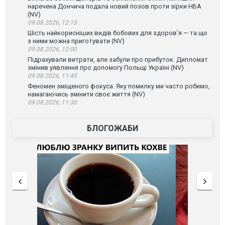
наречена Дончича подала новий позов проти зірки НБА
(NV)
09.08.2026, 12:15
Шість найкорисніших видів бобових для здоров’я — та що
з ними можна приготувати (NV)
09.08.2026, 12:00
Підрахували витрати, але забули про прибуток. Дипломат
змінив уявлення про допомогу Польщі Україні (NV)
09.08.2026, 11:45
Феномен зміщеного фокуса. Яку помилку ми часто робимо,
намагаючись змінити своє життя (NV)
09.08.2026, 11:30
БЛОГОЖАБИ