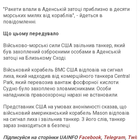
"Ракети впали в Аденській затоці приблизно в десяти
морських милях від кораблів", - йдеться в
повідомленні.
Що цьому передувало
Військово-морські сили США звільнив танкер, який
був захоплений озброєними особами в Аденській
затоці на Близькому Сході.
Військовий корабель ВМС США відповів на сигнал
лиха, який надходив від комерційного танкера Central
Park, який перевозив вантаж фосфорної кислоти.
Судно було захоплено зловмисниками. Особи
нападників правоохоронці наразі не встановили.
Представник США на умовах анонімності сказав, що
військовий американський корабель Mason відповів
на сигнал лиха і звільнив танкер. З його слів, танкер
зараз знаходиться в безпеці.
Підписуйся на сторінки UAINFO
Facebook
,
Telegram
,
Twitt