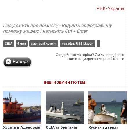
РБК-Україна
Повідомити про помилку - Виділіть орфографічну
помилку мишею і натисніть Ctrl + Enter
СЩА
Ємен
єменські хусити
корабль USS Mason
Сподобався матеріал? Сміливо поділися
ним в соцмережах через ці кнопки
ІНШІ НОВИНИ ПО ТЕМІ
Хусити в Аденській
США та Британія
Хусити вдарили