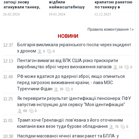
затоці знову
відбили
крилатою ракетою
атакували танкер,
наймасштабнішу
по танкеру в
що йшов під
атаку хуситів у
Червоному морі,
26.02.2024
10.01.2024
12.12.2023
американським
Червоному морі
виникла пожежа
прапором
Правила коментування ! »
НОВИНИ
Болгарія викликала українського посла через інцидент
12:37
з дроном
6
0
Пентагон вимагає від ВПК США різко прискорити
12:13
виробництво зброї через виснаження запасів
16
0
РФ може вдатися до ядерної зброї, якщо опиниться
11:49
перед загрозою виживання країни, - лава МЗС
Туреччини Фідан
39
0
Як перевірити результат ідентифікації пенсіонера: ПФУ
11:25
запустив інструкцію для сервісу "Моя ідентифікація"
69
0
Трамп хоче Гренландії: пов'язана з його оточенням
11:01
компанія вже везе туди бурове обладнання
76
0
Наслідки масованої нічної атаки ракет та БПЛА: у
10:38