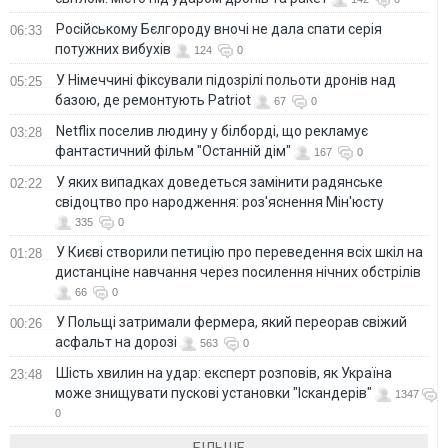
Російському Бєлгороду вночі не дала спати серія
06:33
потужних вибухів
124
0
У Німеччині фіксували підозрілі польоти дронів над
05:25
базою, де ремонтують Patriot
67
0
Netflix поселив людину у білборді, що рекламує
03:28
фантастичний фільм "Останній дім"
167
0
У яких випадках доведеться замінити радянське
02:22
свідоцтво про народження: роз'яснення Мін'юсту
335
0
У Києві створили петицію про переведення всіх шкіл на
01:28
дистанціне навчання через посилення нічних обстрілів
66
0
У Польщі затримали фермера, який переорав свіжий
00:26
асфальт на дорозі
563
0
Шість хвилин на удар: експерт розповів, як Україна
23:48
може знищувати пускові установки "Іскандерів"
1347
0