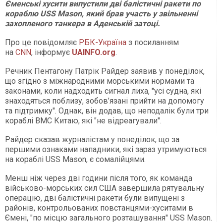
Єменські хусити випустили дві балістичні ракети по
кораблю USS Mason, який брав участь у звільненні
захопленого танкера в Аденській затоці.
Про це повідомляє
РБК-Україна
з посиланням
на
CNN
, інформує
UAINFO.org
.
Речник Пентагону Патрік Райдер заявив у понеділок,
що згідно з міжнародними морськими нормами та
законами, коли надходить сигнал лиха, "усі судна, які
знаходяться поблизу, зобов’язані прийти на допомогу
та підтримку". Однак, він додав, що неподалік були три
кораблі ВМС Китаю, які "не відреагували".
Райдер сказав журналістам у понеділок, що за
першими ознаками нападники, які зараз утримуються
на кораблі USS Mason, є сомалійцями.
Менш ніж через дві години після того, як команда
військово-морських сил США завершила рятувальну
операцію, дві балістичні ракети були випущені з
районів, контрольованих повстанцями-хуситами в
Ємені, "по місцю загального розташування" USS Mason.