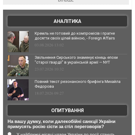
БІЛЬШЕ
АНАЛІТИКА
Кремль не готовий до компромісів і прагне
досягти своїх цілей війною, - Foreign Affairs
03.08.2026 13:02
Звільнення Сирського знаменує кінець епохи
"старої гвардії" в українській армії — NYT
23.07.2026 10:32
Повний текст резонансного брифінга Михайла
Федорова
18.07.2026 09:27
ОПИТУВАННЯ
На вашу думку, коли далекобійні санкції України
примусять росію сісти за стіл переговорів?
У найближчі місяці удари України по росії стануть