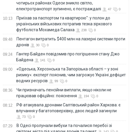
чотирьох районах Одеси зникло світло,
електротранспорт зупинено, є постраждалі
47
0
Приїхав за паспортом та квартирою": у полон до
10:13
українських військових потрапив тезка зіркового
футболіста Мохамеда Салаха
238
0
Пентагон витратить $400 млн на лазерні системи проти
09:48
дронів
30
0
Гантер Байден повідомив про погіршення стану Джо
09:24
Байдена
141
0
«Одеська, Херсонська та Запорізька області – у зоні
09:00
ризику»: експерт пояснив, чим загрожує Україні дефіцит
водних ресурсів
99
0
Чи призначать пенсійни виплати, якщо ніколи не
08:36
працював офіційно: пояснення
194
0
РФ атакувала дронами Салтівський район Харкова: є
08:12
влучання у багатоповерхівку, двоє людей загинули
73
0
В Одесі пролунали вибухи та почалися перебої зі
07:29
світлом: місто під ударом дронів та ракет
142
0