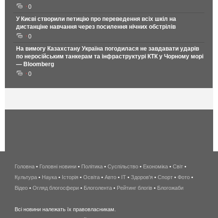
0
У Києві створили петицію про переведення всіх шкіл на
дистанціне навчання через посилення нічних обстрілів
0
На вимогу Казахстану Україна погодилася не завдавати ударів
по неросійським танкерам та інфраструктурі КТК у Чорному морі
— Bloomberg
0
Головна
•
Головні новини
•
Політика
•
Суспільство
•
Економіка
беспроводной
•
Світ
•
Культура
•
Наука
•
Історія
•
Освіта
•
Авто
•
IT
•
Здоров'я
интернет
•
Спорт
•
Фото
•
Відео
•
Огляд блогосфери
•
Блоголента
•
Рейтинг блогів
киев
•
Блогожаби
и
Всі новини належать їх правовласникам.
область