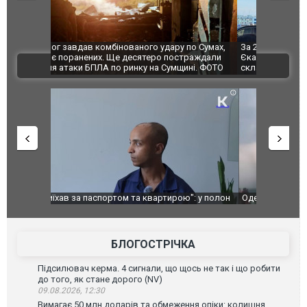
по Сумах,
За 2000 кілометрів від кордону з Україною: в
"Мої іграш
траждали
Єкатеринбурзі після атаки дронів загорівся
суперкарів
ВІДЕО
ині. ФОТО
склад Wildberries. ФОТО. ВІДЕО
": у полон
Одесу накрила потужна злива з градом та
Вже вивели 
в тезка
ураганним вітром
позашляхов
лаха
БЛОГОСТРІЧКА
Підсилювач керма. 4 сигнали, що щось не так і що робити
до того, як стане дорого (NV)
09.08.2026, 12:30
Вимагає 50 млн доларів та обмеження опіки: колишня