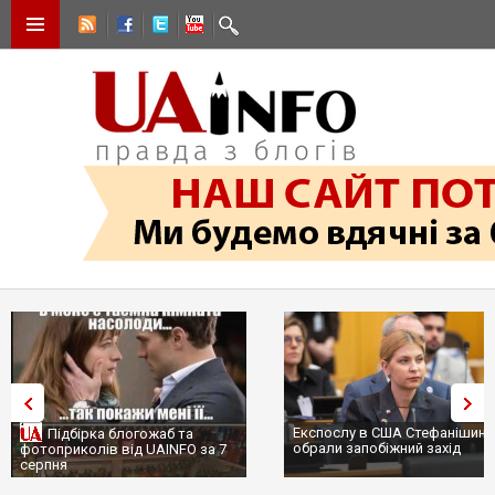
Експослу в США Стефанішині
Підбірка блогожаб та
обрали запобіжний захід
фотоприколів від UAINFO за 7
серпня