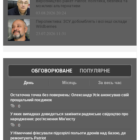
виробництво ракет Patriot: політика, безпека та
можливі альтернативи
03.08.2026 20:24
Перспектива: ЗСУ добомблять і всі інші склади
Wildberries
23.07.2026 11:31
ОБГОВОРЮВАНЕ
|
ПОПУЛЯРНЕ
День
Місяць
За весь час
Остаточна точка без повернень: Олександр Усік анонсував свій
прощальний поєдинок
0
У яких випадках доведеться замінити радянське свідоцтво про
народження: роз'яснення Мін'юсту
0
У Німеччині фіксували підозрілі польоти дронів над базою, де
ремонтують Patriot