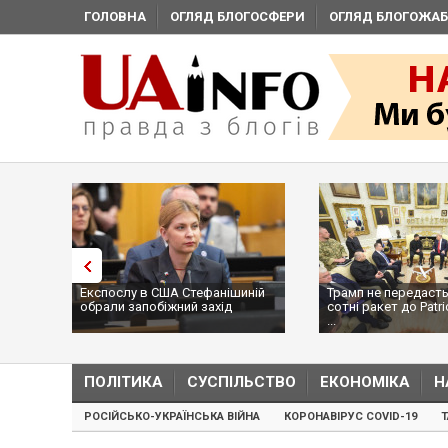
ГОЛОВНА
ОГЛЯД БЛОГОСФЕРИ
ОГЛЯД БЛОГОЖАБ
Експослу в США Стефанішиній
Трамп не передасть
обрали запобіжний захід
сотні ракет до Patri
...
ПОЛІТИКА
СУСПІЛЬСТВО
ЕКОНОМІКА
Н
РОСІЙСЬКО-УКРАЇНСЬКА ВІЙНА
КОРОНАВІРУС COVID-19