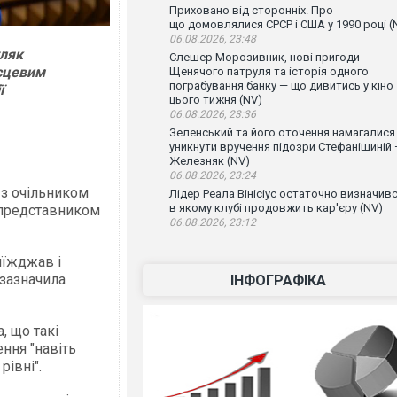
Приховано від сторонніх. Про
що домовлялися СРСР і США у 1990 році (
06.08.2026, 23:48
уляк
Слешер Морозивник, нові пригоди
ісцевим
Щенячого патруля та історія одного
пограбування банку — що дивитись у кіно
ї
цього тижня (NV)
06.08.2026, 23:36
Зеленський та його оточення намагалися
уникнути вручення підозри Стефанішиній
Железняк (NV)
06.08.2026, 23:24
у з очільником
Лідер Реала Вінісіус остаточно визначивс
в якому клубі продовжить кар'єру (NV)
, представником
06.08.2026, 23:12
иїжджав і
 зазначила
ІНФОГРАФІКА
, що такі
ння "навіть
івні".