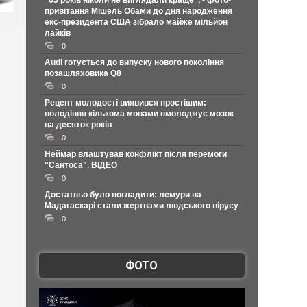
"65 років ніколи не виглядали краще", - фото-
привітання Мішель Обами до дня народження
екс-президента США зібрало майже мільйон
лайків
0
Audi готується до випуску нового покоління
позашляховика Q8
0
Рецепт молодості виявився простішим:
володіння кількома мовами омолоджує мозок
на десяток років
0
Неймар влаштував конфлікт після перемоги
"Сантоса". ВІДЕО
0
Достатньо було погладити: лемури на
Мадагаскарі стали жертвами людського вірусу
0
ФОТО