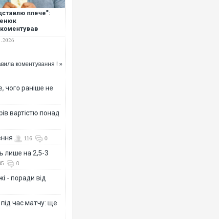
дставлю плече":
ленюк
коментував
новлення
1.2026
ртивної кар'єри
вила коментування ! »
, чого раніше не
рів вартістю понад
ення
116
0
ь лише на 2,5-3
35
0
і - поради від
 під час матчу: ще