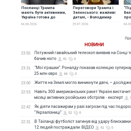
Посланці Трампа
Переговори Трампа і
"Пі
мають бути активними,
Зеленського: важливі
Бе
Україна готова до
деталі, - Володимир
про
переговорів, -
Фесенко
від
04.08.2026
29.07.2026
04.0
Зеленський
спо
Пра
НОВИНИ
Потужний гавайський телескоп виявив на Сонці те
23:55
бачив ніхто
81
0
"Мої іграшки": Роналду показав колекцію суперка
23:31
25 млн євро
66
0
Життя на Землі могло виникнути двічі, – дослідж
23:00
Навіть 300 американських ракет Україні вистачит
22:53
місяці активних російських обстрілів - експерт
Як діяти пасажирам у разі загрози під час подорож
22:42
"Укрзалізниці"
52
0
В Таїланді футболіст загинув від удару блискавки
22:31
12 людей постраждали. ВІДЕО
61
0