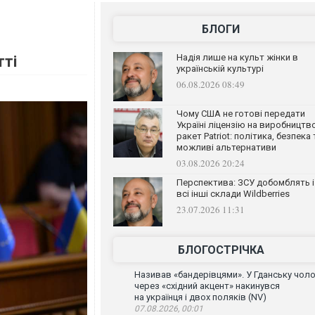
БЛОГИ
Надія лише на культ жінки в
тті
українській культурі
06.08.2026 08:49
Чому США не готові передати
Україні ліцензію на виробництв
ракет Patriot: політика, безпека 
можливі альтернативи
03.08.2026 20:24
Перспектива: ЗСУ добомблять і
всі інші склади Wildberries
23.07.2026 11:31
БЛОГОСТРІЧКА
Називав «бандерівцями». У Гданську чоло
через «східний акцент» накинувся
на українця і двох поляків (NV)
07.08.2026, 00:01