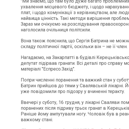
"Ми знаємо, що там було дуже багато проблемних
ухвалення місцевого бюджету, і щодо нарахуванн
плат, і щодо комунікації з керівництвом, але люд
найвища цінність. Такі методи вирішення пробле
Зараз ми очікуємо на розслідування правоохоронн
наголосила очільниця політсили.
Вона також пояснила, що Сергія Батрина не можн
складу політичної партії, оскільки він – не її член.
Нагадаємо, на Закарпатті в будівлі Керецьківсько
депутат підірвав гранати. Всі деталі про справу м
матеріалі "Еспресо.Захід".
Попри численні поранення та важкий стан у субот
Батрин прийшов до тями у Свалявській лікарні. 
уже повідомили про підозру у вчиненні теракту.
Ввечері у суботу, 16 грудня, у лікарні Сваляви пом
поранених після підриву трьох гранат в Керецьків
Раніше йому ампутували ногу. Чоловік був в реан
важкому стані.