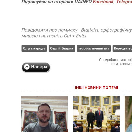
Підписуйся на сторінки UAINFO
Facebook
,
Telegr
Повідомити про помилку - Виділіть орфографічн
мишею і натисніть Ctrl + Enter
Слуга народу
Сергій Батрин
терористичний акт
Керецьківс
Сподобався матері
ним в соцме
ІНШІ НОВИНИ ПО ТЕМІ