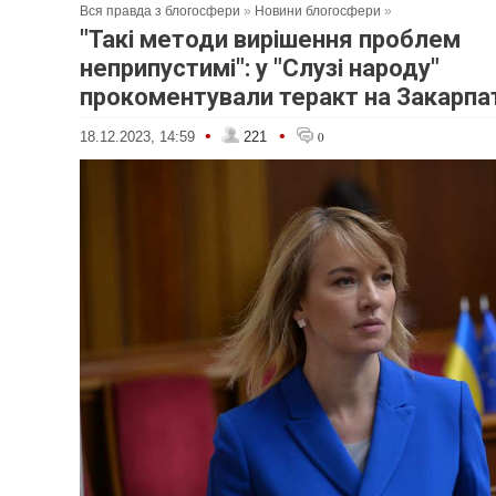
Вся правда з блогосфери
»
Новини блогосфери
»
"Такі методи вирішення проблем
неприпустимі": у "Слузі народу"
прокоментували теракт на Закарпа
•
•
18.12.2023, 14:59
221
0