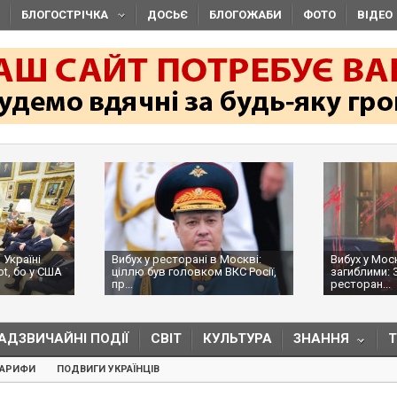
БЛОГОСТРІЧКА
ДОСЬЄ
БЛОГОЖАБИ
ФОТО
ВІДЕО
 Україні
Вибух у ресторані в Москві:
Вибух у Мос
ot, бо у США
ціллю був головком ВКС Росії,
загиблими: 
пр...
ресторан...
АДЗВИЧАЙНІ ПОДІЇ
СВІТ
КУЛЬТУРА
ЗНАННЯ
ТАРИФИ
ПОДВИГИ УКРАЇНЦІВ