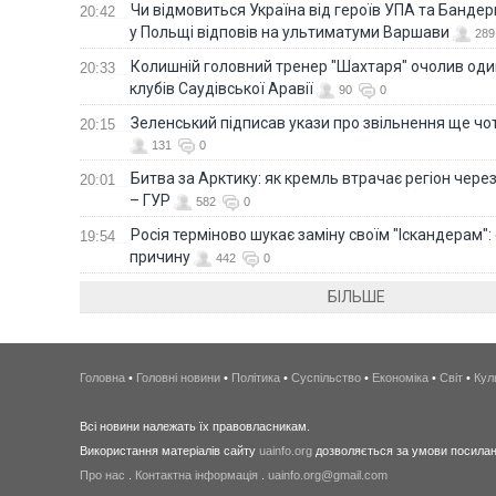
Чи відмовиться Україна від героїв УПА та Бандер
20:42
у Польщі відповів на ультиматуми Варшави
289
Колишній головний тренер "Шахтаря" очолив оди
20:33
клубів Саудівської Аравії
90
0
Зеленський підписав укази про звільнення ще чо
20:15
131
0
Битва за Арктику: як кремль втрачає регіон через 
20:01
– ГУР
582
0
Росія терміново шукає заміну своїм "Іскандерам":
19:54
причину
442
0
БІЛЬШЕ
Головна
•
Головні новини
•
Політика
•
Суспільство
•
Економіка
•
Світ
•
Кул
Всі новини належать їх правовласникам.
Використання матеріалів сайту
uainfo.org
дозволяється за умови посиланн
Про нас
.
Контактна інформація
.
uainfo.org@gmail.com