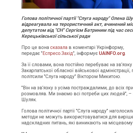
Голова політичної партії "Слуга народу" Олена Ш
відреагувала на терористичний акт, вчинений м
депутатом від "СН" Сергієм Батриним під час сесі
Керецьківської сільської ради
Про це вона
сказала
в коментарі Укрінформу,
передає "
Еспресо.Захід
", інформує
UAINFO.org
.
За її словами, вона постійно перебуває на зв’язк
Закарпатської обласної військової адміністрації
політсили "Слуга народу" Віктором Микитою.
"Він на зв’язку з усіма постраждалими, до всіх пр
розмовляв. Ми знаємо всі потреби цих людей", –
Шуляк.
Голова політичної партії "Слуга народу" наголосила
методи не можуть використовуватися для виріше
надскладних питань, які виникають на місцевому р