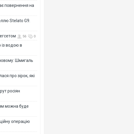
дає повернення на
ллю Stelato G9.
Гегсетом
56
0
 із водою в
-новому: Шмигаль
ся про зірок, які
рут росіян
рям можна буде
ційну операцію