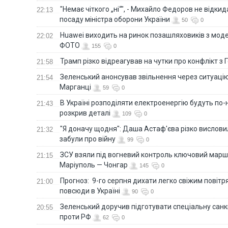
"Немає чіткого „ні“", - Михайло Федоров не відки
22:13
посаду міністра оборони України
50
0
Huawei виходить на ринок позашляховиків з моде
22:02
ФОТО
155
0
Трамп різко відреагував на чутки про конфлікт з 
21:58
Зеленський анонсував звільнення через ситуацію
21:54
Марганці
59
0
В Україні розподіляти електроенергію будуть по
21:43
розкрив деталі
109
0
"Я доначу щодня": Даша Астаф'єва різко висловила
21:32
забули про війну
99
0
ЗСУ взяли під вогневий контроль ключовий марш
21:15
Маріуполь — Чонгар
145
0
Прогноз: 9-го серпня дихати легко свіжим повіт
21:00
повсюди в Україні
90
0
Зеленський доручив підготувати спеціальну санк
20:55
проти РФ
62
0