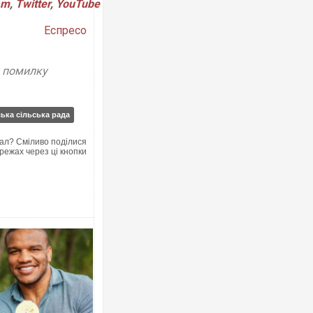
am
,
Twitter
,
YouTube
Еспресо
у помилку
Росія атакувала Суми КАБами: по
торговельний центр, будинки, є по
ФОТО
ька сільська рада
ал? Сміливо поділися
режах через ці кнопки
Топпосадовцю Повітряних Сил вр
підозру