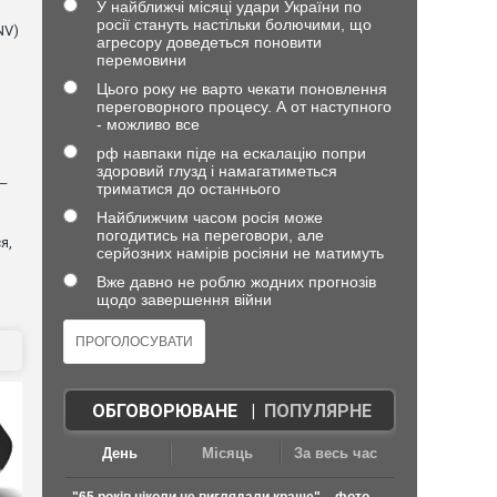
У найближчі місяці удари України по
росії стануть настільки болючими, що
NV)
агресору доведеться поновити
перемовини
Цього року не варто чекати поновлення
переговорного процесу. А от наступного
- можливо все
рф навпаки піде на ескалацію попри
здоровий глузд і намагатиметься
 —
триматися до останнього
Найближчим часом росія може
погодитись на переговори, але
я,
серйозних намірів росіяни не матимуть
Вже давно не роблю жодних прогнозів
щодо завершення війни
ОБГОВОРЮВАНЕ
|
ПОПУЛЯРНЕ
День
Місяць
За весь час