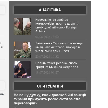
АНАЛІТИКА
Кремль не готовий до
компромісів і прагне досягти
своїх цілей війною, - Foreign
Affairs
03.08.2026 13:02
о
Звільнення Сирського знаменує
та
кінець епохи "старої гвардії" в
українській армії — NYT
23.07.2026 10:32
Повний текст резонансного
брифінга Михайла Федорова
18.07.2026 09:27
ОПИТУВАННЯ
вік
На вашу думку, коли далекобійні санкції
України примусять росію сісти за стіл
переговорів?