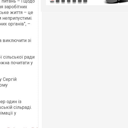
 питань – і щодо
я заробітних
ське життя – це
м неприпустимі.
их органів", –
а виключити зі
ї сільської ради
ожна почитати у
у Сергій
Йому
ер один із
ській сільраді.
імації у