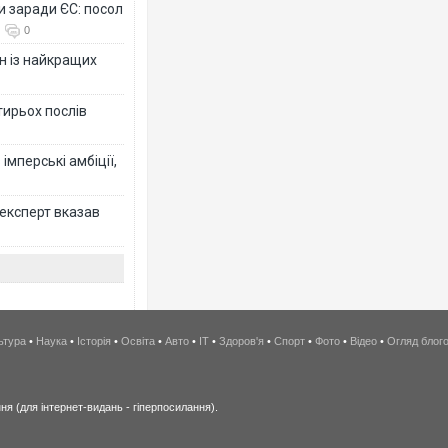
и заради ЄС: посол
0
н із найкращих
тирьох послів
імперські амбіції,
 експерт вказав
ьтура
•
Наука
•
Історія
•
Освіта
•
Авто
•
IT
•
Здоров'я
•
Спорт
•
Фото
•
Відео
•
Огляд блог
я (для інтернет-видань - гіперпосилання).