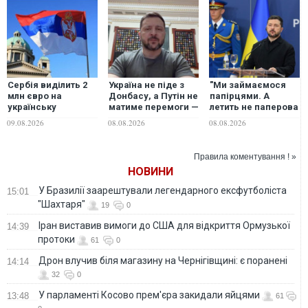
Сербія виділить 2
Україна не піде з
"Ми займаємося
млн євро на
Донбасу, а Путін не
папірцями. А
українську
матиме перемоги —
летить не паперова
енергетику та
Зеленський про
ракета", -
09.08.2026
08.08.2026
08.08.2026
візьме участь у
ситуацію на фронті
Зеленський
відновленні одного
та гарантії США
заявив, що просив
з міст
ліцензії на Patriot
Правила коментування ! »
ще у перший рік
НОВИНИ
війни
У Бразилії заарештували легендарного ексфутболіста
15:01
"Шахтаря"
19
0
Іран виставив вимоги до США для відкриття Ормузької
14:39
протоки
61
0
Дрон влучив біля магазину на Чернігівщині: є поранені
14:14
32
0
У парламенті Косово прем'єра закидали яйцями
13:48
61