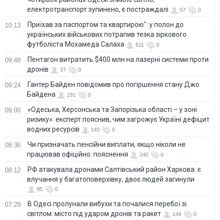
електротранспорт зупинено, є постраждалі
57
0
Приїхав за паспортом та квартирою": у полон до
10:13
українських військових потрапив тезка зіркового
футболіста Мохамеда Салаха
611
0
Пентагон витратить $400 млн на лазерні системи проти
09:48
дронів
37
0
Гантер Байден повідомив про погіршення стану Джо
09:24
Байдена
191
0
«Одеська, Херсонська та Запорізька області – у зоні
09:00
ризику»: експерт пояснив, чим загрожує Україні дефіцит
водних ресурсів
143
0
Чи призначать пенсійни виплати, якщо ніколи не
08:36
працював офіційно: пояснення
240
0
РФ атакувала дронами Салтівський район Харкова: є
08:12
влучання у багатоповерхівку, двоє людей загинули
85
0
В Одесі пролунали вибухи та почалися перебої зі
07:29
світлом: місто під ударом дронів та ракет
149
0