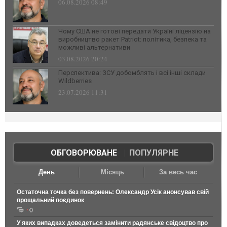
06.08.2026 08:49
Чому США не готові передати Україні ліцензію на
виробництво ракет Patriot: політика, безпека та
можливі альтернативи
03.08.2026 20:24
Перспектива: ЗСУ добомблять і всі інші склади
Wildberries
23.07.2026 11:31
ОБГОВОРЮВАНЕ
|
ПОПУЛЯРНЕ
День
Місяць
За весь час
Остаточна точка без повернень: Олександр Усік анонсував свій
прощальний поєдинок
0
У яких випадках доведеться замінити радянське свідоцтво про