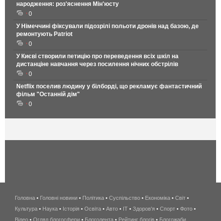
народження: роз'яснення Мін'юсту
0
У Німеччині фіксували підозрілі польоти дронів над базою, де
ремонтують Patriot
0
У Києві створили петицію про переведення всіх шкіл на
дистанціне навчання через посилення нічних обстрілів
0
Netflix поселив людину у білборді, що рекламує фантастичний
фільм "Останній дім"
0
Головна
•
Головні новини
•
Політика
•
Суспільство
•
Економіка
беспроводной
•
Світ
•
Культура
•
Наука
•
Історія
•
Освіта
•
Авто
•
IT
•
Здоров'я
интернет
•
Спорт
•
Фото
•
Відео
•
Огляд блогосфери
•
Блоголента
•
Рейтинг блогів
киев
•
Блогожаби