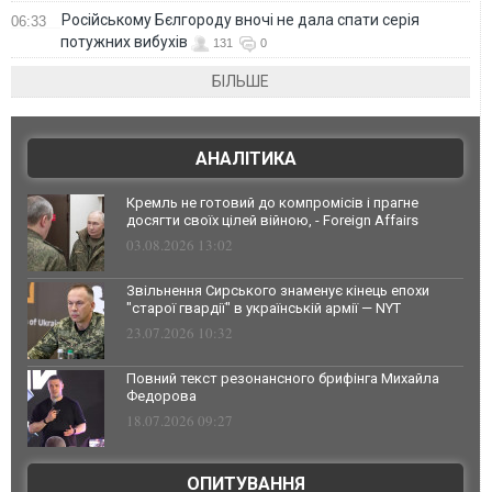
Російському Бєлгороду вночі не дала спати серія
06:33
потужних вибухів
131
0
БІЛЬШЕ
АНАЛІТИКА
Кремль не готовий до компромісів і прагне
досягти своїх цілей війною, - Foreign Affairs
03.08.2026 13:02
Звільнення Сирського знаменує кінець епохи
"старої гвардії" в українській армії — NYT
23.07.2026 10:32
Повний текст резонансного брифінга Михайла
Федорова
18.07.2026 09:27
ОПИТУВАННЯ