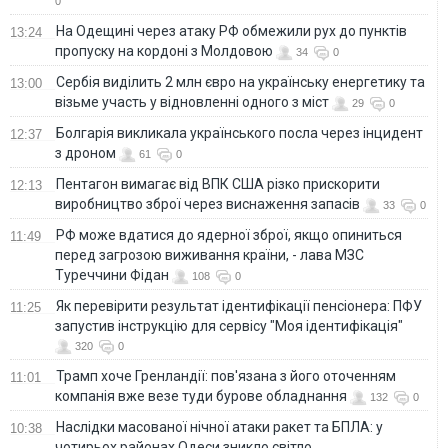
0
На Одещині через атаку РФ обмежили рух до пунктів
13:24
пропуску на кордоні з Молдовою
34
0
Сербія виділить 2 млн євро на українську енергетику та
13:00
візьме участь у відновленні одного з міст
29
0
Болгарія викликала українського посла через інцидент
12:37
з дроном
61
0
Пентагон вимагає від ВПК США різко прискорити
12:13
виробництво зброї через виснаження запасів
33
0
РФ може вдатися до ядерної зброї, якщо опиниться
11:49
перед загрозою виживання країни, - лава МЗС
Туреччини Фідан
108
0
Як перевірити результат ідентифікації пенсіонера: ПФУ
11:25
запустив інструкцію для сервісу "Моя ідентифікація"
320
0
Трамп хоче Гренландії: пов'язана з його оточенням
11:01
компанія вже везе туди бурове обладнання
132
0
Наслідки масованої нічної атаки ракет та БПЛА: у
10:38
чотирьох районах Одеси зникло світло,