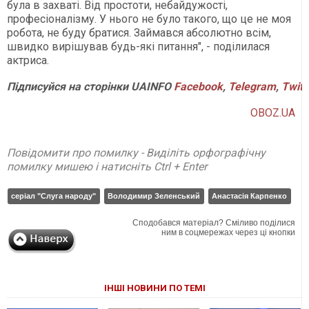
була в захваті. Від простоти, небайдужості,
професіоналізму. У нього не було такого, що це не моя
робота, не буду братися. Займався абсолютно всім,
швидко вирішував будь-які питання", - поділилася
актриса.
Підписуйся на сторінки UAINFO
Facebook
,
Telegram
,
Twitt
OBOZ.UA
Повідомити про помилку - Виділіть орфографічну
помилку мишею і натисніть Ctrl + Enter
серіал "Слуга народу"
Володимир Зеленський
Анастасія Карпенко
Сподобався матеріал? Сміливо поділися
ним в соцмережах через ці кнопки
ІНШІ НОВИНИ ПО ТЕМІ