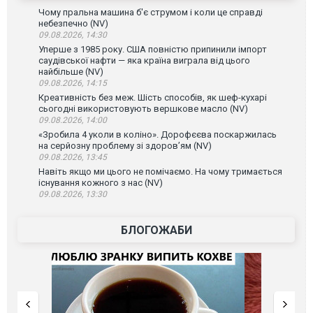
Чому пральна машина б'є струмом і коли це справді
небезпечно (NV)
09.08.2026, 14:30
Уперше з 1985 року. США повністю припинили імпорт
саудівської нафти — яка країна виграла від цього
найбільше (NV)
09.08.2026, 14:15
Креативність без меж. Шість способів, як шеф-кухарі
сьогодні використовують вершкове масло (NV)
09.08.2026, 14:00
«Зробила 4 уколи в коліно». Дорофєєва поскаржилась
на серйозну проблему зі здоров’ям (NV)
09.08.2026, 13:45
Навіть якщо ми цього не помічаємо. На чому тримається
існування кожного з нас (NV)
09.08.2026, 13:30
БЛОГОЖАБИ