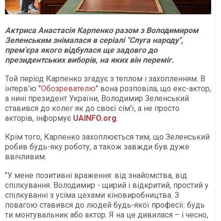
Актриса Анастасія Карпенко разом з Володимиром
Зеленським знімалася в серіалі "Слуга народу",
прем'єра якого відбулася ще задовго до
президентських виборів, на яких він переміг.
Той період Карпенко згадує з теплом і захопленням. В
інтерв'ю "
Обозревателю
" вона розповіла, що екс-актор,
а нині президент України, Володимир Зеленський
ставився до колег як до своєї сім'ї, а не просто
акторів, інформує
UAINFO.org
.
Крім того, Карпенко захоплюється тим, що Зеленський
робив будь-яку роботу, а також завжди був дуже
ввічливим.
"У мене позитивні враження: від знайомства, від
спілкування. Володимир - щирий і відкритий, простий у
спілкуванні з усіма цехами кіновиробництва. З
повагою ставився до людей будь-якої професії: будь
ти монтувальник або актор. Я на це дивилася – і чесно,