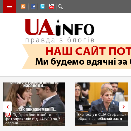
Експослу в США Стефанішині
Підбірка блогожаб та
обрали запобіжний захід
фотоприколів від UAINFO за 7
серпня