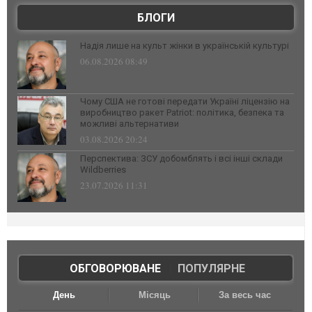
БЛОГИ
Надія лише на культ жінки в українській культурі
06.08.2026 08:49
Чому США не готові передати Україні ліцензію на
виробництво ракет Patriot: політика, безпека та
можливі альтернативи
03.08.2026 20:24
Перспектива: ЗСУ добомблять і всі інші склади
Wildberries
23.07.2026 11:31
ОБГОВОРЮВАНЕ
|
ПОПУЛЯРНЕ
День
Місяць
За весь час