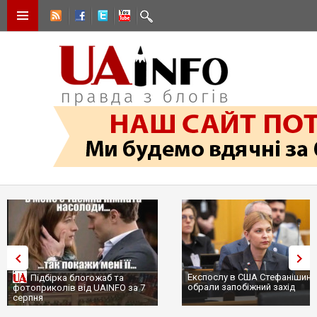
Експослу в США Стефанішиній
Підбірка блогожаб та
обрали запобіжний захід
фотоприколів від UAINFO за 7
серпня