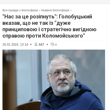
Вся правда з блогосфери
»
Новини блогосфери
»
"Нас за це розіпнуть": Голобуцький
вказав, що не так із "дуже
принциповою і стратегічно вигідною
справою проти Коломойського"
•
•
26.01.2024, 13:14
647
0