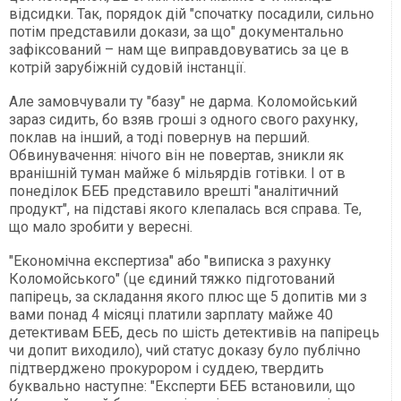
відсидки. Так, порядок дій "спочатку посадили, сильно
потім представили докази, за що" документально
зафіксований – нам ще виправдовуватись за це в
котрій зарубіжній судовій інстанції.
Але замовчували ту "базу" не дарма. Коломойський
зараз сидить, бо взяв гроші з одного свого рахунку,
поклав на інший, а тоді повернув на перший.
Обвинувачення: нічого він не повертав, зникли як
вранішній туман майже 6 мільярдів готівки. І от в
понеділок БЕБ представило врешті "аналітичний
продукт", на підставі якого клепалась вся справа. Те,
що мало зробити у вересні.
"Економічна експертиза" або "виписка з рахунку
Коломойського" (це єдиний тяжко підготований
папірець, за складання якого плюс ще 5 допитів ми з
вами понад 4 місяці платили зарплату майже 40
детективам БЕБ, десь по шість детективів на папірець
чи допит виходило), чий статус доказу було публічно
підтверджено прокурором і суддею, твердить
буквально наступне: "Експерти БЕБ встановили, що