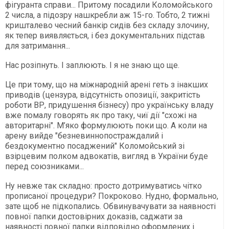
фігуранта справи... Притому посадили Коломойського
2 числа, а підозру нашкребли аж 15-го. Тобто, 2 тижні
кришталево чесний банкір сидів без складу злочину,
як тепер виявляється, і без документальних підстав
для затримання...
Нас розіпнуть. І заплюють. І я не знаю що ще.
Це при тому, що на міжнародній арені геть з інакших
приводів (цензура, відсутність опозиції, закритість
роботи ВР, придушення бізнесу) про українську владу
вже помалу говорять як про таку, чиї дії "схожі на
авторитарні". М’яко формулюють поки що. А коли на
арену вийде "безневиннопостраждалий і
бездокументно посаджений" Коломойський зі
взірцевим полком адвокатів, вигляд в України буде
перед союзниками...
Ну невже так складно: просто дотримуватись чітко
прописаної процедури? Покроково. Нудно, формально,
зате щоб не підкопались. Обвинувачувати за наявності
повної папки достовірних доказів, саджати за
наявності повної папки відповідно оформлених і