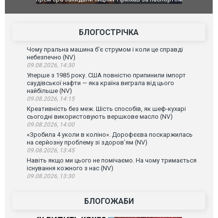
до українських військових потрапив тезка
ураганним 
зіркового футболіста Мохамеда Салаха
БЛОГОСТРІЧКА
Чому пральна машина б'є струмом і коли це справді
небезпечно (NV)
09.08.2026, 14:30
Уперше з 1985 року. США повністю припинили імпорт
саудівської нафти — яка країна виграла від цього
найбільше (NV)
09.08.2026, 14:15
Креативність без меж. Шість способів, як шеф-кухарі
сьогодні використовують вершкове масло (NV)
09.08.2026, 14:00
«Зробила 4 уколи в коліно». Дорофєєва поскаржилась
на серйозну проблему зі здоров’ям (NV)
09.08.2026, 13:45
Навіть якщо ми цього не помічаємо. На чому тримається
існування кожного з нас (NV)
09.08.2026, 13:30
БЛОГОЖАБИ