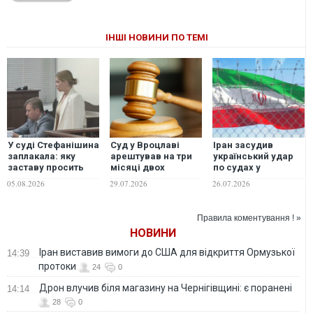
ІНШІ НОВИНИ ПО ТЕМІ
У суді Стефанішина
Суд у Вроцлаві
Іран засудив
заплакала: яку
арештував на три
український удар
заставу просить
місяці двох
по судах у
прокуратура
підозрюваних у
Каспійському морі
05.08.2026
29.07.2026
26.07.2026
побитті
і пригрозив "діями
українського
у відповідь"
подружжя
Правила коментування ! »
НОВИНИ
Іран виставив вимоги до США для відкриття Ормузької
14:39
протоки
24
0
Дрон влучив біля магазину на Чернігівщині: є поранені
14:14
28
0