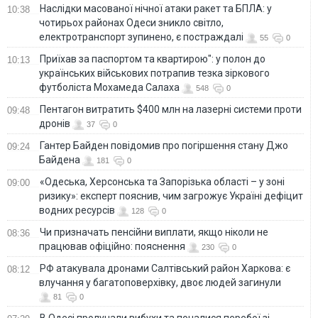
Наслідки масованої нічної атаки ракет та БПЛА: у
10:38
чотирьох районах Одеси зникло світло,
електротранспорт зупинено, є постраждалі
55
0
Приїхав за паспортом та квартирою": у полон до
10:13
українських військових потрапив тезка зіркового
футболіста Мохамеда Салаха
548
0
Пентагон витратить $400 млн на лазерні системи проти
09:48
дронів
37
0
Гантер Байден повідомив про погіршення стану Джо
09:24
Байдена
181
0
«Одеська, Херсонська та Запорізька області – у зоні
09:00
ризику»: експерт пояснив, чим загрожує Україні дефіцит
водних ресурсів
128
0
Чи призначать пенсійни виплати, якщо ніколи не
08:36
працював офіційно: пояснення
230
0
РФ атакувала дронами Салтівський район Харкова: є
08:12
влучання у багатоповерхівку, двоє людей загинули
81
0