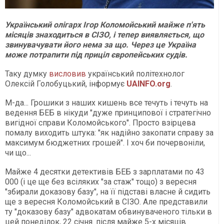
Український олігарх Ігор Коломойський майже п'ять
місяців знаходиться в СІЗО, і тепер виявляється, що
звинувачувати його нема за що. Через це Україна
може потрапити під приціл європейських судів.
Таку думку
висловив
український політехнолог
Олексій Голобуцький, інформує
UAINFO.org
.
М-да... Грошики з наших кишень все течуть і течуть на
ведення БЕБ в нікуди "дуже принципової і стратегічно
вигідної справи Коломойського". Просто взірцева
помалу виходить штука: "як надійно закопати справу за
максимум бюджетних грошей". І хоч би почервоніли,
чи що...
Майже 4 десятки детективів БЕБ з зарплатами по 43
000 (і це ще без всіляких "за стаж" тощо) з вересня
"збирали доказову базу", на її підставі власне й сидить
ще з вересня Коломойський в СІЗО. Але представили
ту "доказову базу" адвокатам обвинуваченого тільки в
цей понеділок, 22 січня. після майже 5-х місяців