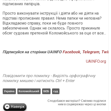
підписаних папірців.
Просто виконувати інструкції і діяти або не діяти на
підставі прописаних правил. Нема папки чи неповна?
Відкладаємо справу, поки не буде повного
забезпечення. Однак не склалось. Просто прикиньте
обсяг судових претензій Коломойського за оце от все...
Підписуйся на сторінки UAINFO
Facebook
,
Telegram
,
Twitt
UAINFO.org
Повідомити про помилку - Виділіть орфографічну
помилку мишею і натисніть Ctrl + Enter
Україна
Коломойський
БЕБ
суд
Сподобався матеріал? Сміливо поділися
ним в соцмережах через ці кнопки