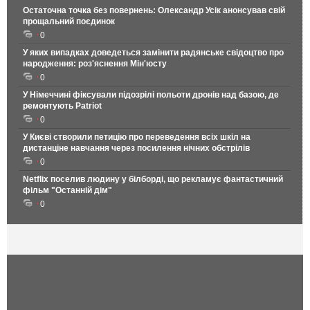
Остаточна точка без повернень: Олександр Усік анонсував свій
прощальний поєдинок
0
У яких випадках доведеться замінити радянське свідоцтво про
народження: роз'яснення Мін'юсту
0
У Німеччині фіксували підозрілі польоти дронів над базою, де
ремонтують Patriot
0
У Києві створили петицію про переведення всіх шкіл на
дистанціне навчання через посилення нічних обстрілів
0
Netflix поселив людину у білборді, що рекламує фантастичний
фільм "Останній дім"
0