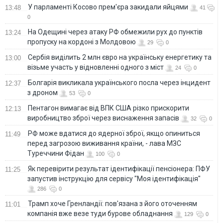
У парламенті Косово прем'єра закидали яйцями
13:48
41
0
На Одещині через атаку РФ обмежили рух до пунктів
13:24
пропуску на кордоні з Молдовою
29
0
Сербія виділить 2 млн євро на українську енергетику та
13:00
візьме участь у відновленні одного з міст
24
0
Болгарія викликала українського посла через інцидент
12:37
з дроном
53
0
Пентагон вимагає від ВПК США різко прискорити
12:13
виробництво зброї через виснаження запасів
32
0
РФ може вдатися до ядерної зброї, якщо опиниться
11:49
перед загрозою виживання країни, - лава МЗС
Туреччини Фідан
100
0
Як перевірити результат ідентифікації пенсіонера: ПФУ
11:25
запустив інструкцію для сервісу "Моя ідентифікація"
286
0
Трамп хоче Гренландії: пов'язана з його оточенням
11:01
компанія вже везе туди бурове обладнання
129
0