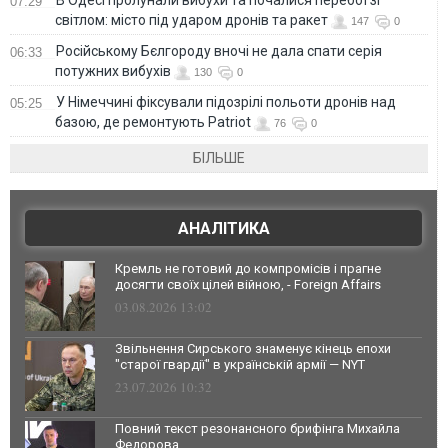
В Одесі пролунали вибухи та почалися перебої зі
07:29
світлом: місто під ударом дронів та ракет
147
0
Російському Бєлгороду вночі не дала спати серія
06:33
потужних вибухів
130
0
У Німеччині фіксували підозрілі польоти дронів над
05:25
базою, де ремонтують Patriot
76
0
БІЛЬШЕ
АНАЛІТИКА
Кремль не готовий до компромісів і прагне
досягти своїх цілей війною, - Foreign Affairs
03.08.2026 13:02
Звільнення Сирського знаменує кінець епохи
"старої гвардії" в українській армії — NYT
23.07.2026 10:32
Повний текст резонансного брифінга Михайла
Федорова