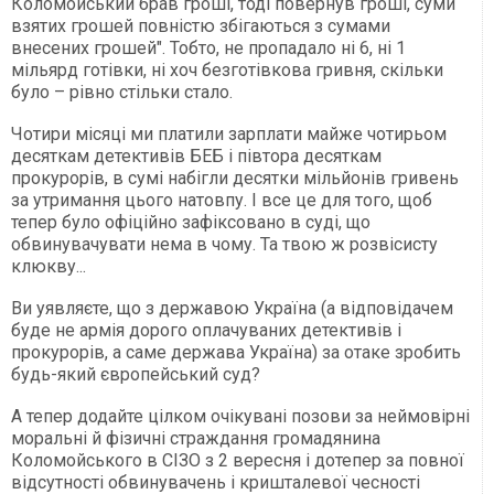
Коломойський брав гроші, тоді повернув гроші, суми
взятих грошей повністю збігаються з сумами
внесених грошей". Тобто, не пропадало ні 6, ні 1
мільярд готівки, ні хоч безготівкова гривня, скільки
було – рівно стільки стало.
Чотири місяці ми платили зарплати майже чотирьом
десяткам детективів БЕБ і півтора десяткам
прокурорів, в сумі набігли десятки мільйонів гривень
за утримання цього натовпу. І все це для того, щоб
тепер було офіційно зафіксовано в суді, що
обвинувачувати нема в чому. Та твою ж розвісисту
клюкву...
Ви уявляєте, що з державою Україна (а відповідачем
буде не армія дорого оплачуваних детективів і
прокурорів, а саме держава Україна) за отаке зробить
будь-який європейський суд?
А тепер додайте цілком очікувані позови за неймовірні
моральні й фізичні страждання громадянина
Коломойського в СІЗО з 2 вересня і дотепер за повної
відсутності обвинувачень і кришталевої чесності