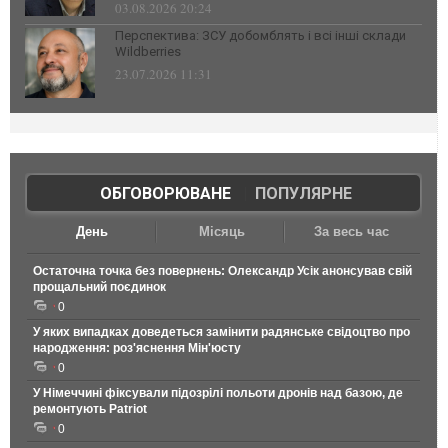
03.08.2026 20:24
Перспектива: ЗСУ добомблять і всі інші склади
Wildberries
23.07.2026 11:31
ОБГОВОРЮВАНЕ
|
ПОПУЛЯРНЕ
День
Місяць
За весь час
Остаточна точка без повернень: Олександр Усік анонсував свій
прощальний поєдинок
0
У яких випадках доведеться замінити радянське свідоцтво про
народження: роз'яснення Мін'юсту
0
У Німеччині фіксували підозрілі польоти дронів над базою, де
ремонтують Patriot
0