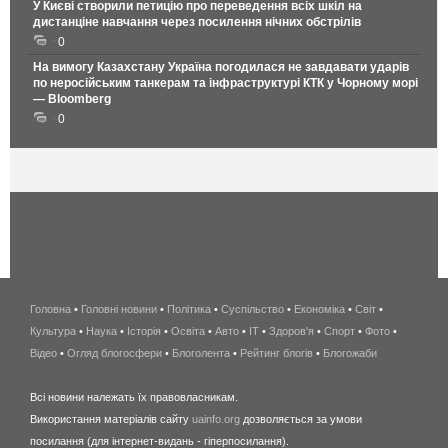
У Києві створили петицію про переведення всіх шкіл на
дистанціне навчання через посилення нічних обстрілів
0
На вимогу Казахстану Україна погодилася не завдавати ударів
по неросійським танкерам та інфраструктурі КТК у Чорному морі
— Bloomberg
0
Головна
•
Головні новини
•
Політика
•
Суспільство
•
Економіка
беспроводной
•
Світ
•
Культура
•
Наука
•
Історія
•
Освіта
•
Авто
•
IT
•
Здоров'я
интернет
•
Спорт
•
Фото
•
Відео
•
Огляд блогосфери
•
Блоголента
•
Рейтинг блогів
киев
•
Блогожаби
и
Всі новини належать їх правовласникам.
область
Використання матеріалів сайту
uainfo.org
дозволяється за умови
wimax
посилання (для інтернет-видань - гіперпосилання).
интернет