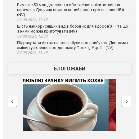
Вимагає 50 млн доларів та обмеження опіки: колишня
наречена Дончича подала новий позов проти зірки НБА
(NV)
09.08.2026, 12:15
Шість найкорисніших видів бобових для здоров’я — та що
з ними можна приготувати (NV)
09.08.2026, 12:00
Підрахували витрати, але забули про прибуток. Дипломат
змінив уявлення про допомогу Польщі Україні (NV)
09.08.2026, 11:45
БЛОГОЖАБИ