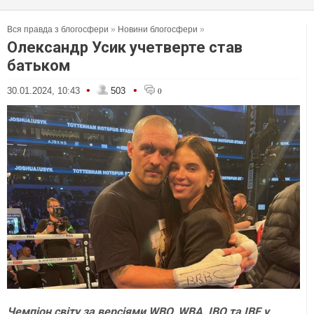
Вся правда з блогосфери
»
Новини блогосфери
»
Олександр Усик учетверте став
батьком
•
•
30.01.2024, 10:43
503
0
Чемпіон світу за версіями WBO, WBA, IBO та IBF у