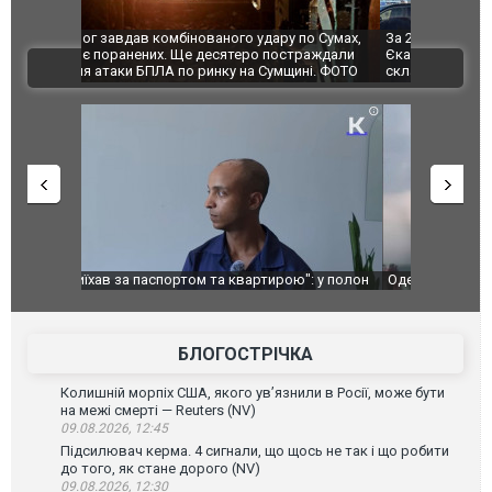
по Сумах,
За 2000 кілометрів від кордону з Україною: в
"Мої іграш
траждали
Єкатеринбурзі після атаки дронів загорівся
суперкарів
ВІДЕО
ині. ФОТО
склад Wildberries. ФОТО. ВІДЕО
": у полон
Одесу накрила потужна злива з градом та
Вже вивели 
в тезка
ураганним вітром
позашляхов
лаха
БЛОГОСТРІЧКА
Колишній морпіх США, якого ув’язнили в Росії, може бути
на межі смерті — Reuters (NV)
09.08.2026, 12:45
Підсилювач керма. 4 сигнали, що щось не так і що робити
до того, як стане дорого (NV)
09.08.2026, 12:30