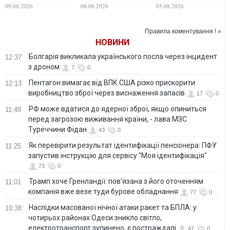
радянське
анонсував свій
Мішель Обами до
09.08.2026
08.08.2026
05.08.2026
свідоцтво про
прощальний
дня народження
народження:
поєдинок
екс-президента
роз'яснення
США зібрало майже
Правила коментування ! »
Мін'юсту
мільйон лайків
НОВИНИ
Болгарія викликала українського посла через інцидент
12:37
з дроном
7
0
Пентагон вимагає від ВПК США різко прискорити
12:13
виробництво зброї через виснаження запасів
17
0
РФ може вдатися до ядерної зброї, якщо опиниться
11:49
перед загрозою виживання країни, - лава МЗС
Туреччини Фідан
43
0
Як перевірити результат ідентифікації пенсіонера: ПФУ
11:25
запустив інструкцію для сервісу "Моя ідентифікація"
73
0
Трамп хоче Гренландії: пов'язана з його оточенням
11:01
компанія вже везе туди бурове обладнання
77
0
Наслідки масованої нічної атаки ракет та БПЛА: у
10:38
чотирьох районах Одеси зникло світло,
електротранспорт зупинено, є постраждалі
47
0