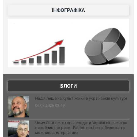
ІНФОГРАФІКА
БЛОГИ
Надія лише на культ жінки в українській культурі
06.08.2026 08:49
Чому США не готові передати Україні ліцензію на
виробництво ракет Patriot: політика, безпека та
можливі альтернативи