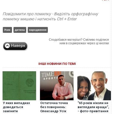
Повідомити про помилку - Виділіть орфографічну
помилку мишею і натисніть Ctrl + Enter
Усик
дитина
народження
Сподобався матеріал? Сміливо поділися
ним в соцмережах через ці кнопки
ІНШІ НОВИНИ ПО ТЕМІ
У яких випадках
Остаточна точка
"65 років ніколи не
доведеться
без повернень:
виглядали краще",
замінити
Олександр Усік
- фото-привітання