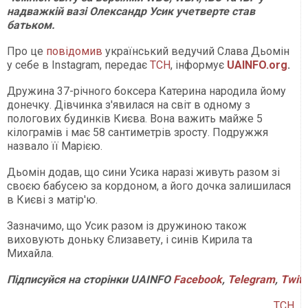
надважкій вазі Олександр Усик учетверте став
батьком.
Про це
повідомив
український ведучий Слава Дьомін
у себе в Instagram, передає
ТСН
, інформує
UAINFO.org
.
Дружина 37-річного боксера Катерина народила йому
донечку. Дівчинка з'явилася на світ в одному з
пологових будинків Києва. Вона важить майже 5
кілограмів і має 58 сантиметрів зросту. Подружжя
назвало її Марією.
Дьомін додав, що сини Усика наразі живуть разом зі
своєю бабусею за кордоном, а його дочка залишилася
в Києві з матір'ю.
Зазначимо, що Усик разом із дружиною також
виховують доньку Єлизавету, і синів Кирила та
Михайла.
Підписуйся на сторінки UAINFO
Facebook
,
Telegram
,
Twitt
ТСН