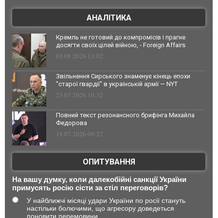
АНАЛІТИКА
Кремль не готовий до компромісів і прагне
досягти своїх цілей війною, - Foreign Affairs
03.08.2026 13:02
Звільнення Сирського знаменує кінець епохи
"старої гвардії" в українській армії — NYT
23.07.2026 10:32
Повний текст резонансного брифінга Михайла
Федорова
18.07.2026 09:27
ОПИТУВАННЯ
На вашу думку, коли далекобійні санкції України
примусять росію сісти за стіл переговорів?
У найближчі місяці удари України по росії стануть
настільки болючими, що агресору доведеться
поновити перемовини