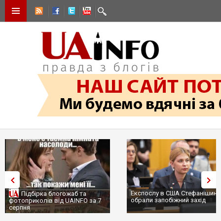
Експослу в США Стефанішині
Підбірка блогожаб та
обрали запобіжний захід
фотоприколів від UAINFO за 7
серпня