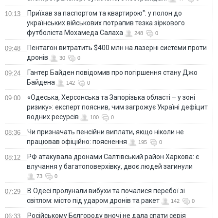
Приїхав за паспортом та квартирою": у полон до
10:13
українських військових потрапив тезка зіркового
футболіста Мохамеда Салаха
248
0
Пентагон витратить $400 млн на лазерні системи проти
09:48
дронів
30
0
Гантер Байден повідомив про погіршення стану Джо
09:24
Байдена
142
0
«Одеська, Херсонська та Запорізька області – у зоні
09:00
ризику»: експерт пояснив, чим загрожує Україні дефіцит
водних ресурсів
100
0
Чи призначать пенсійни виплати, якщо ніколи не
08:36
працював офіційно: пояснення
195
0
РФ атакувала дронами Салтівський район Харкова: є
08:12
влучання у багатоповерхівку, двоє людей загинули
73
0
В Одесі пролунали вибухи та почалися перебої зі
07:29
світлом: місто під ударом дронів та ракет
142
0
Російському Бєлгороду вночі не дала спати серія
06:33