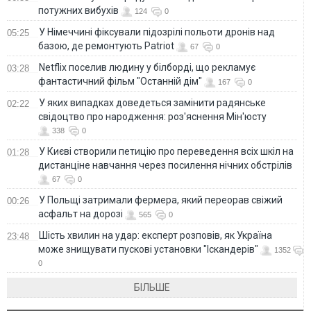
потужних вибухів
124
0
У Німеччині фіксували підозрілі польоти дронів над
05:25
базою, де ремонтують Patriot
67
0
Netflix поселив людину у білборді, що рекламує
03:28
фантастичний фільм "Останній дім"
167
0
У яких випадках доведеться замінити радянське
02:22
свідоцтво про народження: роз'яснення Мін'юсту
338
0
У Києві створили петицію про переведення всіх шкіл на
01:28
дистанціне навчання через посилення нічних обстрілів
67
0
У Польщі затримали фермера, який переорав свіжий
00:26
асфальт на дорозі
565
0
Шість хвилин на удар: експерт розповів, як Україна
23:48
може знищувати пускові установки "Іскандерів"
1352
0
БІЛЬШЕ