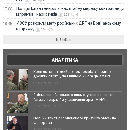
Поліція Іспанії викрила масштабну мережу контрабанди
17:00
мігрантів і наркотиків
108
0
У ЗСУ розкрили мету російських ДРГ на Вовчанському
16:45
напрямку
155
0
БІЛЬШЕ
АНАЛІТИКА
Кремль не готовий до компромісів і прагне
досягти своїх цілей війною, - Foreign Affairs
03.08.2026 13:02
Звільнення Сирського знаменує кінець епохи
"старої гвардії" в українській армії — NYT
23.07.2026 10:32
Повний текст резонансного брифінга Михайла
Федорова
18.07.2026 09:27