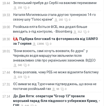
Зеленський прибув до Сербії на важливі перемовини
19:44
155
0
Наталія Могилевська стала другою тренеркою 14-го
19:33
сезону шоу "Голос країни"
160
0
Російська еліта боїться ФСБ, яка дедалі більше
19:00
виходить з-під контролю, - Bloomberg
312
0
Підбірка блогожаб та фотоприколів від UAINFO
18:30
за 7 серпня
13896
0
"Вони воюють, самі хочуть воювати, бо дурні": у
18:01
Чернівцях водія маршрутки звільнили після
зневажливих слів про українських захисників. ВІДЕО
340
0
Флеш розповів, чому РЕБ не може відхиляти балістику
17:44
223
0
ЄС вимагає від Туреччини підтверджень, що вона не
17:31
постачає російський газ
98
0
До Дня Ялти: оператори "Group 13" провели
17:14
морський парад біля південного узбережжя Криму, -
ГУР
646
0