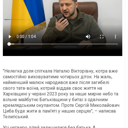
"Нелегка доля спіткала Наталю Вікторівну, котра вже
самостійно виховуватиме чотирьох діток. На жаль,
найменший малюк народився вже після загибелі
свого тата-воїна, котрий віддав своє життя на
Харківщині у червні 2023 року за наше мирне небо та
вільне майбутнє Батьківщини у битві з одвічним
кремлядським окупантом. Проте Сергій Миколайович
Циба буде жити в пам'яті у наших серцях", – написав
Телипський.
Усі четверо дітей залишилися без батька. А