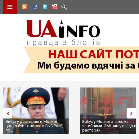
Вибух у ресторані в Москві:
Вибух у Москві з трьома
ціллю був головком ВКС Росії,
загиблими: ЗМІ пишуть, що в
пр...
ресторан...