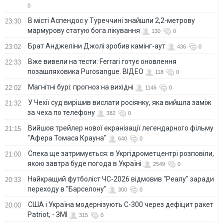
0
В місті Аспендос у Туреччині знайшли 2,2-метрову
23:30
мармурову статую бога лікування
130
0
Брат Анджеліни Джолі зробив камінг-аут
23:02
436
0
Вже вивели на тести: Ferrari готує оновлення
22:33
позашляховика Purosangue. ВІДЕО
118
0
Магнітні бурі: прогноз на вихідні
22:02
1146
0
У Чехії суд вирішив вислати росіянку, яка вийшла заміж
21:32
за чеха по телефону
382
0
Вийшов трейлер нової екранізації легендарного фільму
21:15
"Афера Томаса Крауна"
640
0
Спека ще затримується: в Укргідрометцентрі розповіли,
21:00
якою завтра буде погода в Україні
2549
0
Найкращий футболіст ЧС-2026 відмовив "Реалу" заради
20:33
переходу в "Барселону"
300
0
США і Україна модернізують С-300 через дефіцит ракет
20:00
Patriot, - ЗМІ
315
0