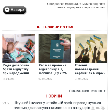
Сподобався матеріал? Сміливо поділися
ним в соцмережах через ці кнопки
ІНШІ НОВИНИ ПО ТЕМІ
Рада дозволила
Хто має право на
Головні
брати відпустку
відстрочку від
нововведення
при народженні
мобілізації у 2026
серпня: як в Україні
дитини батькові й
році: повний
зміняться
16.04.2021
02.08.2026
01.08.2026
іншим членам
перелік підстав
соцвиплати,
родини
мобілізаційні
норми та
Правила коментування ! »
комуналка
НОВИНИ
Штучний інтелект у китайській армії: впроваджується
23:55
система для планування масованих авіаударів
102