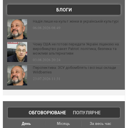
БЛОГИ
Надія лише на культ жінки в українській культурі
06.08.2026 08:49
Чому США не готові передати Україні ліцензію на
виробництво ракет Patriot: політика, безпека та
можливі альтернативи
03.08.2026 20:24
Перспектива: ЗСУ добомблять і всі інші склади
Wildberries
23.07.2026 11:31
ОБГОВОРЮВАНЕ
|
ПОПУЛЯРНЕ
День
Місяць
За весь час