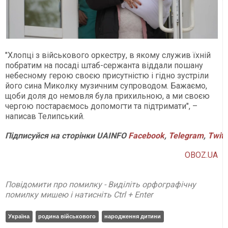
"Хлопці з військового оркестру, в якому служив їхній
побратим на посаді штаб-сержанта віддали пошану
небесному герою своєю присутністю і гідно зустріли
його сина Миколку музичним супроводом. Бажаємо,
щоби доля до немовля була прихильною, а ми своєю
чергою постараємось допомогти та підтримати", –
написав Телипський.
Підписуйся на сторінки UAINFO
Facebook
,
Telegram
,
Twitt
OBOZ.UA
Повідомити про помилку - Виділіть орфографічну
помилку мишею і натисніть Ctrl + Enter
Україна
родина військового
народження дитини