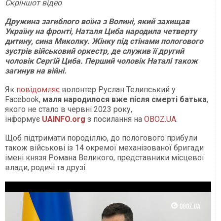
Скріншот відео
Дружина загиблого воїна з Волині, який захищав
Україну на фронті, Наталя Циба народила четверту
дитину, сина Миколку. Жінку під стінами пологового
зустрів військовий оркестр, де служив її другий
чоловік Сергій Циба. Перший чоловік Наталі також
загинув на війні.
Як
повідомляє
волонтер Руслан Телипський у
Facebook,
маля народилося вже після смерті батька
,
якого не стало в червні 2023 року,
інформує
UAINFO.org
з посилання на
OBOZ.UA
.
Щоб підтримати породіллю, до пологового прибули
також військові із 14 окремої механізованої бригади
імені князя Романа Великого, представники місцевої
влади, родичі та друзі.