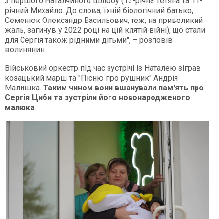
з першого Наталчиного шлюбу (13-річна Тетяна та 11-
річний Михайло. До слова, їхній біологічний батько,
Семенюк Олександр Васильович, теж, на привеликий
жаль, загинув у 2022 році на цій клятій війні), що стали
для Сергія також рідними дітьми", – розповів
волинянин.
Військовий оркестр під час зустрічі із Наталею зіграв
козацький марш та "Пісню про рушник" Андрія
Малишка.
Таким чином вони вшанували пам'ять про
Сергія Циби та зустріли його новонародженого
малюка
.