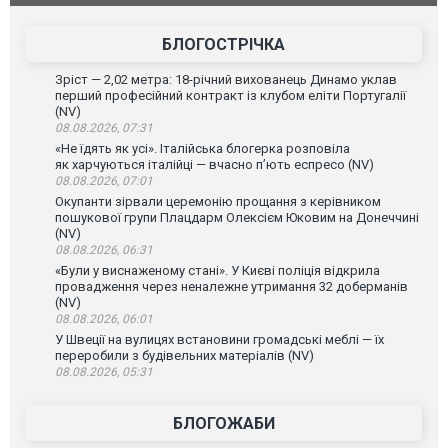
ахисників.
ВІДЕО
склад Wild
БЛОГОСТРІЧКА
Зріст — 2,02 метра: 18-річний вихованець Динамо уклав
перший професійний контракт із клубом еліти Португалії
(NV)
08.08.2026, 07:31
«Не їдять як усі». Італійська блогерка розповіла
як харчуються італійці — вчасно п’ють еспресо (NV)
08.08.2026, 07:01
Окупанти зірвали церемонію прощання з керівником
пошукової групи Плацдарм Олексієм Юковим на Донеччині
(NV)
08.08.2026, 06:31
«Були у виснаженому стані». У Києві поліція відкрила
провадження через неналежне утримання 32 доберманів
(NV)
08.08.2026, 06:01
У Швеції на вулицях встановини громадські меблі — їх
переробили з будівельних матеріалів (NV)
08.08.2026, 05:31
БЛОГОЖАБИ