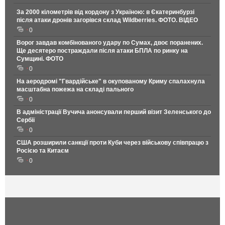
За 2000 кілометрів від кордону з Україною: в Єкатеринбурзі
після атаки дронів загорівся склад Wildberries. ФОТО. ВІДЕО
0
Ворог завдав комбінованого удару по Сумах, двоє поранених.
Ще десятеро постраждали після атаки БПЛА по ринку на
Сумщині. ФОТО
0
На аеродромі "Гвардійське" в окупованому Криму спалахнула
масштабна пожежа на складі пального
0
В адміністрації Вучича анонсували перший візит Зеленського до
Сербії
0
США розширили санкції проти Куби через військову співпрацю з
Росією та Китаєм
0