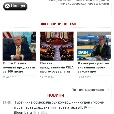
ним в соцмережах через ці кнопки
ІНШІ НОВИНИ ПО ТЕМІ
Пости Трампа
Палата
Демократи раптом
почнуть продавати
представників США
виступили проти
за 100 тисяч
проголосувала за
закону про
доларів на місяць
обмеження
"пекельні" санкції
02.08.2026
23.07.2026
18.07.2026
воєнних
для Росії
повноважень
Трампа щодо Ірану
Правила коментування ! »
НОВИНИ
Туреччина обмежила рух комерційних суден у Чорне
18:45
море через Дарданелли через атаки БПЛА —
Bloomberg
5
0