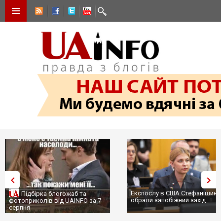
Експослу в США Стефанішині
Підбірка блогожаб та
обрали запобіжний захід
фотоприколів від UAINFO за 7
серпня