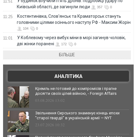
У будинок влучили п'ять дронів: подробиці удару по
11:51
Київській області, де загинули люди
357
0
Костянтинівка, Слов'янськ та Краматорськ стануть
11:25
головними цілями осіннього наступу РФ - Максим Жорін
104
0
У Коблевому через вибух міни в морі загинув чоловік,
11:01
дві жінки поранені
172
0
БІЛЬШЕ
АНАЛІТИКА
Кремль не готовий до компромісів і прагне
досягти своїх цілей війною, - Foreign Affairs
03.08.2026 13:02
Звільнення Сирського знаменує кінець епохи
"старої гвардії" в українській армії — NYT
23.07.2026 10:32