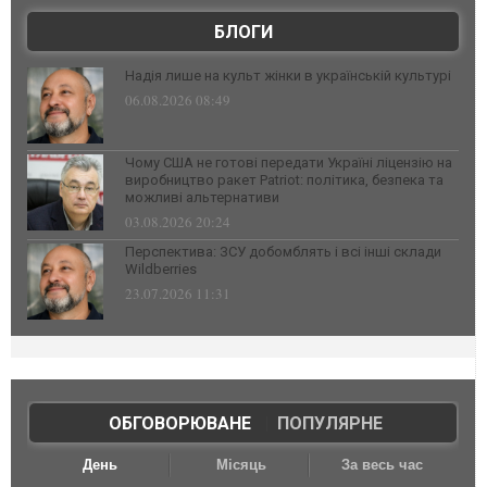
БЛОГИ
Надія лише на культ жінки в українській культурі
06.08.2026 08:49
Чому США не готові передати Україні ліцензію на
виробництво ракет Patriot: політика, безпека та
можливі альтернативи
03.08.2026 20:24
Перспектива: ЗСУ добомблять і всі інші склади
Wildberries
23.07.2026 11:31
ОБГОВОРЮВАНЕ
|
ПОПУЛЯРНЕ
День
Місяць
За весь час