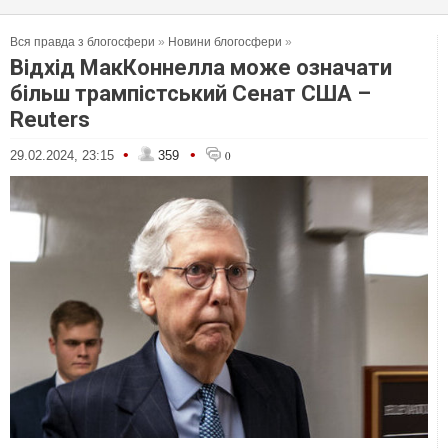
Вся правда з блогосфери
»
Новини блогосфери
»
Відхід МакКоннелла може означати
більш трампістський Сенат США –
Reuters
•
•
29.02.2024, 23:15
359
0