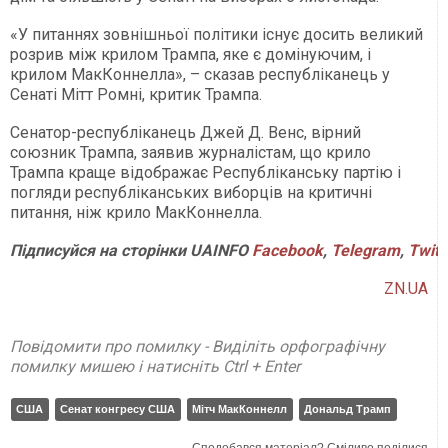
«У питаннях зовнішньої політики існує досить великий
розрив між крилом Трампа, яке є домінуючим, і
крилом МакКоннелла», – сказав республіканець у
Сенаті Мітт Ромні, критик Трампа.
Сенатор-республіканець Джей Д. Венс, вірний
союзник Трампа, заявив журналістам, що крило
Трампа краще відображає Республіканську партію і
погляди республіканських виборців на критичні
питання, ніж крило МакКоннелла.
Підписуйся на сторінки UAINFO
Facebook
,
Telegram
,
Twitt
ZN.UA
Повідомити про помилку - Виділіть орфографічну
помилку мишею і натисніть Ctrl + Enter
США
Сенат конгресу США
Мітч МакКоннелл
Дональд Трамп
Сподобався матеріал? Сміливо поділися