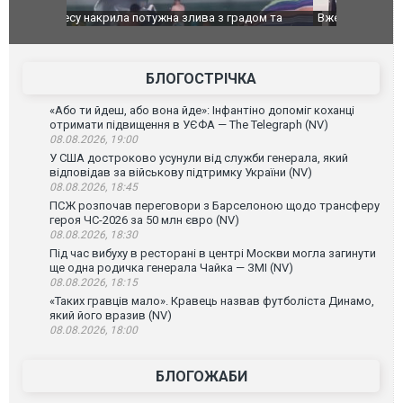
дом та
Вже вивели на тести: Ferrari готує оновлення
Вийшов тре
позашляховика Purosangue. ВІДЕО
фільму "Аф
БЛОГОСТРІЧКА
«Або ти йдеш, або вона йде»: Інфантіно допоміг коханці
отримати підвищення в УЄФА — The Telegraph (NV)
08.08.2026, 19:00
У США достроково усунули від служби генерала, який
відповідав за військову підтримку України (NV)
08.08.2026, 18:45
ПСЖ розпочав переговори з Барселоною щодо трансферу
героя ЧС-2026 за 50 млн євро (NV)
08.08.2026, 18:30
Під час вибуху в ресторані в центрі Москви могла загинути
ще одна родичка генерала Чайка — ЗМІ (NV)
08.08.2026, 18:15
«Таких гравців мало». Кравець назвав футболіста Динамо,
який його вразив (NV)
08.08.2026, 18:00
БЛОГОЖАБИ