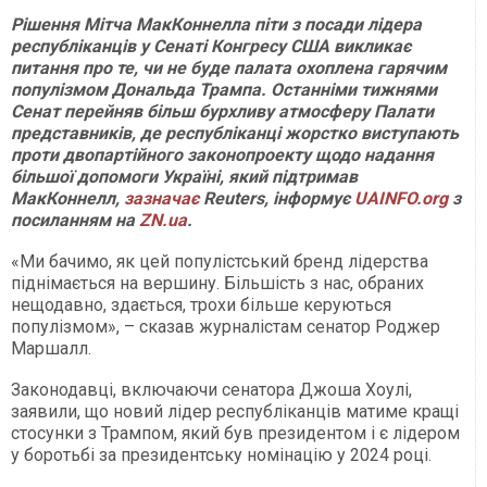
Рішення Мітча МакКоннелла піти з посади лідера
республіканців у Сенаті Конгресу США викликає
питання про те, чи не буде палата охоплена гарячим
популізмом Дональда Трампа. Останніми тижнями
Сенат перейняв більш бурхливу атмосферу Палати
представників, де республіканці жорстко виступають
проти двопартійного законопроекту щодо надання
більшої допомоги Україні, який підтримав
МакКоннелл,
зазначає
Reuters, інформує
UAINFO.org
з
посиланням на
ZN
.ua
.
«Ми бачимо, як цей популістський бренд лідерства
піднімається на вершину. Більшість з нас, обраних
нещодавно, здається, трохи більше керуються
популізмом», – сказав журналістам сенатор Роджер
Маршалл.
Законодавці, включаючи сенатора Джоша Хоулі,
заявили, що новий лідер республіканців матиме кращі
стосунки з Трампом, який був президентом і є лідером
у боротьбі за президентську номінацію у 2024 році.