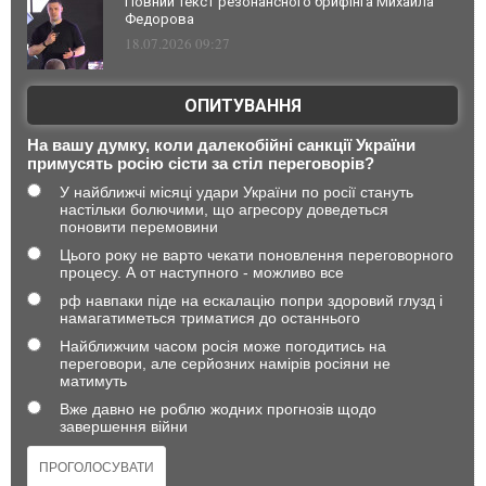
Повний текст резонансного брифінга Михайла
Федорова
18.07.2026 09:27
ОПИТУВАННЯ
На вашу думку, коли далекобійні санкції України
примусять росію сісти за стіл переговорів?
У найближчі місяці удари України по росії стануть
настільки болючими, що агресору доведеться
поновити перемовини
Цього року не варто чекати поновлення переговорного
процесу. А от наступного - можливо все
рф навпаки піде на ескалацію попри здоровий глузд і
намагатиметься триматися до останнього
Найближчим часом росія може погодитись на
переговори, але серйозних намірів росіяни не
матимуть
Вже давно не роблю жодних прогнозів щодо
завершення війни