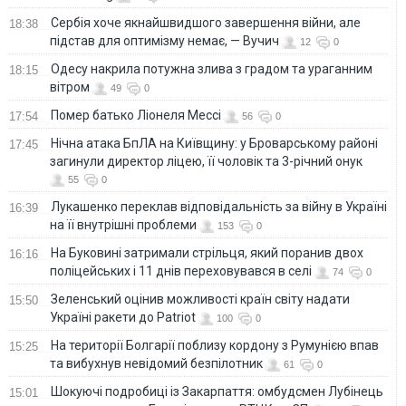
Сербія хоче якнайшвидшого завершення війни, але
18:38
підстав для оптимізму немає, — Вучич
12
0
Одесу накрила потужна злива з градом та ураганним
18:15
вітром
49
0
Помер батько Ліонеля Мессі
17:54
56
0
Нічна атака БпЛА на Київщину: у Броварському районі
17:45
загинули директор ліцею, її чоловік та 3-річний онук
55
0
Лукашенко переклав відповідальність за війну в Україні
16:39
на її внутрішні проблеми
153
0
На Буковині затримали стрільця, який поранив двох
16:16
поліцейських і 11 днів переховувався в селі
74
0
Зеленський оцінив можливості країн світу надати
15:50
Україні ракети до Patriot
100
0
На території Болгарії поблизу кордону з Румунією впав
15:25
та вибухнув невідомий безпілотник
61
0
Шокуючі подробиці із Закарпаття: омбудсмен Лубінець
15:01