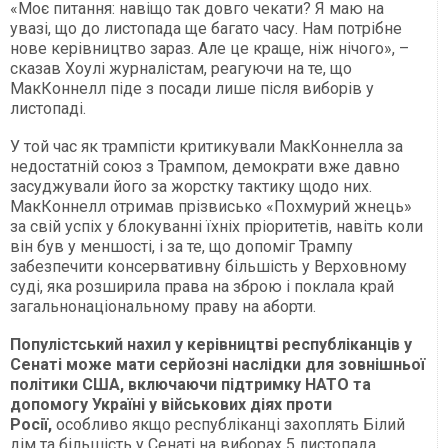
«Моє питання: навіщо так довго чекати? Я маю на
увазі, що до листопада ще багато часу. Нам потрібне
нове керівництво зараз. Але це краще, ніж нічого», –
сказав Хоулі журналістам, реагуючи на те, що
МакКоннелл піде з посади лише після виборів у
листопаді.
У той час як трампісти критикували МакКоннелла за
недостатній союз з Трампом, демократи вже давно
засуджували його за жорстку тактику щодо них.
МакКоннелл отримав прізвисько «Похмурий жнець»
за свій успіх у блокуванні їхніх пріоритетів, навіть коли
він був у меншості, і за те, що допоміг Трампу
забезпечити консервативну більшість у Верховному
суді, яка розширила права на зброю і поклала край
загальнонаціональному праву на аборти.
Популістський нахил у керівництві республіканців у
Сенаті може мати серйозні наслідки для зовнішньої
політики США, включаючи підтримку НАТО та
допомогу Україні у військових діях проти
Росії,
особливо якщо республіканці захоплять Білий
дім та більшість у Сенаті на виборах 5 листопада.