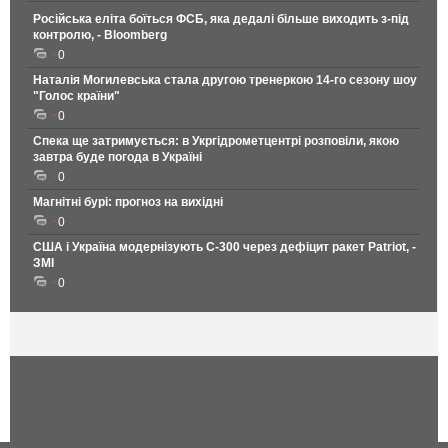
Російська еліта боїться ФСБ, яка дедалі більше виходить з-під
контролю, - Bloomberg
0
Наталія Могилевська стала другою тренеркою 14-го сезону шоу
"Голос країни"
0
Спека ще затримується: в Укргідрометцентрі розповіли, якою
завтра буде погода в Україні
0
Магнітні бурі: прогноз на вихідні
0
США і Україна модернізують С-300 через дефіцит ракет Patriot, -
ЗМІ
0