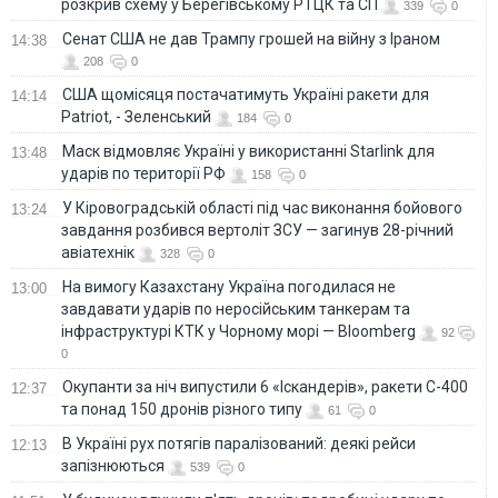
розкрив схему у Берегівському РТЦК та СП
339
0
Сенат США не дав Трампу грошей на війну з Іраном
14:38
208
0
США щомісяця постачатимуть Україні ракети для
14:14
Patriot, - Зеленський
184
0
Маск відмовляє Україні у використанні Starlink для
13:48
ударів по території РФ
158
0
У Кіровоградській області під час виконання бойового
13:24
завдання розбився вертоліт ЗСУ — загинув 28-річний
авіатехнік
328
0
На вимогу Казахстану Україна погодилася не
13:00
завдавати ударів по неросійським танкерам та
інфраструктурі КТК у Чорному морі — Bloomberg
92
0
Окупанти за ніч випустили 6 «Іскандерів», ракети С-400
12:37
та понад 150 дронів різного типу
61
0
В Україні рух потягів паралізований: деякі рейси
12:13
запізнюються
539
0