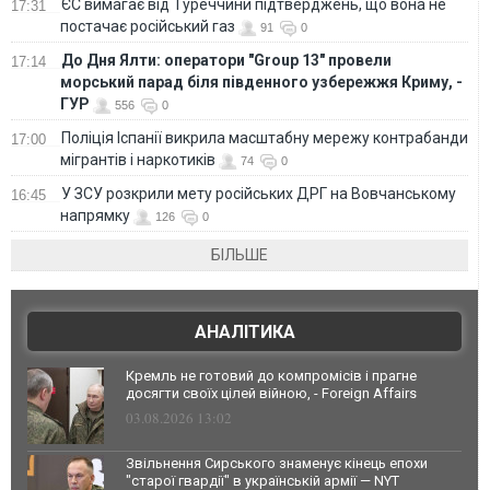
ЄС вимагає від Туреччини підтверджень, що вона не
17:31
постачає російський газ
91
0
До Дня Ялти: оператори "Group 13" провели
17:14
морський парад біля південного узбережжя Криму, -
ГУР
556
0
Поліція Іспанії викрила масштабну мережу контрабанди
17:00
мігрантів і наркотиків
74
0
У ЗСУ розкрили мету російських ДРГ на Вовчанському
16:45
напрямку
126
0
БІЛЬШЕ
АНАЛІТИКА
Кремль не готовий до компромісів і прагне
досягти своїх цілей війною, - Foreign Affairs
03.08.2026 13:02
Звільнення Сирського знаменує кінець епохи
"старої гвардії" в українській армії — NYT