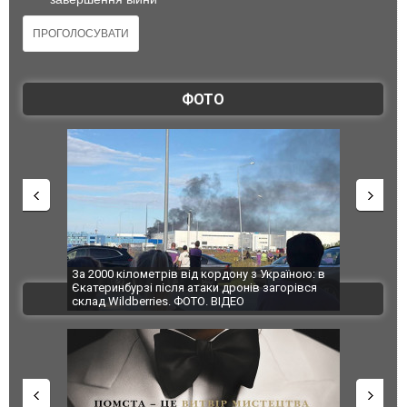
ФОТО
по Сумах,
За 2000 кілометрів від кордону з Україною: в
"Мої іграш
траждали
Єкатеринбурзі після атаки дронів загорівся
суперкарів
ВІДЕО
ині. ФОТО
склад Wildberries. ФОТО. ВІДЕО