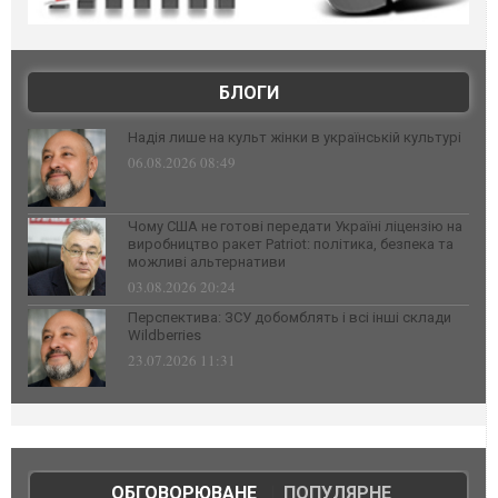
БЛОГИ
Надія лише на культ жінки в українській культурі
06.08.2026 08:49
Чому США не готові передати Україні ліцензію на
виробництво ракет Patriot: політика, безпека та
можливі альтернативи
03.08.2026 20:24
Перспектива: ЗСУ добомблять і всі інші склади
Wildberries
23.07.2026 11:31
ОБГОВОРЮВАНЕ
|
ПОПУЛЯРНЕ