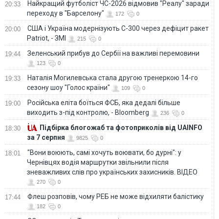
Найкращий футболіст ЧС-2026 відмовив "Реалу" заради
20:33
переходу в "Барселону"
172
0
США і Україна модернізують С-300 через дефіцит ракет
20:00
Patriot, - ЗМІ
215
0
Зеленський прибув до Сербії на важливі перемовини
19:44
123
0
Наталія Могилевська стала другою тренеркою 14-го
19:33
сезону шоу "Голос країни"
109
0
Російська еліта боїться ФСБ, яка дедалі більше
19:00
виходить з-під контролю, - Bloomberg
236
0
Підбірка блогожаб та фотоприколів від UAINFO
18:30
за 7 серпня
9825
0
"Вони воюють, самі хочуть воювати, бо дурні": у
18:01
Чернівцях водія маршрутки звільнили після
зневажливих слів про українських захисників. ВІДЕО
270
0
Флеш розповів, чому РЕБ не може відхиляти балістику
17:44
182
0