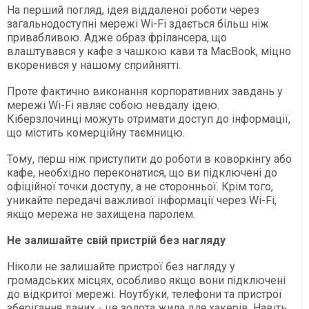
На перший погляд, ідея віддаленої роботи через
загальнодоступні мережі Wi-Fi здається більш ніж
привабливою. Адже образ фрілансера, що
влаштувався у кафе з чашкою кави та MacBook, міцно
вкоренився у нашому сприйнятті.
Проте фактично виконання корпоративних завдань у
мережі Wi-Fi являє собою невдалу ідею.
Кіберзлочинці можуть отримати доступ до інформації,
що містить комерційну таємницю.
Тому, перш ніж приступити до роботи в коворкінгу або
кафе, необхідно переконатися, що ви підключені до
офіційної точки доступу, а не сторонньої. Крім того,
уникайте передачі важливої інформації через Wi-Fi,
якщо мережа не захищена паролем.
Не залишайте свій пристрій без нагляду
Ніколи не залишайте пристрої без нагляду у
громадських місцях, особливо якщо вони підключені
до відкритої мережі. Ноутбуки, телефони та пристрої
зберігання даних - це золота жила для хакерів. Навіть