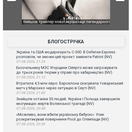
оновлення
Вийшов трейлер нової екранізації легендарного
Зеленський
фільму "Афера Томаса Крауна"
перемовин
БЛОГОСТРІЧКА
Україна та США модернізують С-300. В Defense Express
розповіли, чи зможе цей проєкт замінити Patriot (NV)
07.08.2026, 21:24
Ексочільнику МЗС Угорщини Сійярто може загрожувати
до трьох років тюрми у справі про хабарництво (NV)
07.08.2026, 21:12
Втратила 4,5 млн євро: Барселона скасувала товариський
матч у Марокко через ситуацію в Сеуті (NV)
07.08.2026, 21:00
Знайшли останки 55 людей. Україна і Польща завершили
ексгумацію жертв Волинської трагедії (NV)
07.08.2026, 20:48
«Можливо, вони вбили українську бабусю»: Усик
розкритикував повернення Росії до Олімпіади (NV)
07.08.2026, 20:36