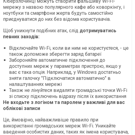
Кіберзлочинці можуть створити фальшиву Wi-Fi-
мережу з назвою популярного кафе або коворкінгу, і
ноутбуки та смартфони жертв будуть самостійно
приєднуватися до них без відома користувачів.
Щоб уникнути подібних атак, слід
дотримуватись
певних заходів:
Відключайте Wi-Fi, коли ви ним не користуєтеся, - це
також допоможе зберегти заряд батареї
Забороняйте автоматичне підключення до
доступних мереж у параметрах пристрою, якщо у
вас є така опція. Наприклад, у Windows достатньо
зняти галочку "Підключатися автоматично" в
налаштуваннях мережі
Також не лінуйтеся видаляти громадські точки Wi‑Fi
зі списку підключень відразу після їх використання
Не входьте з логіном та паролем у важливі для вас
облікові записи
Це, ймовірно, найважливіше правило при
використанні громадських мереж Wi-Fi. Уникайте
введення особистих даних, таких як імена користувача,