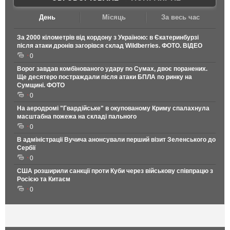
День
Місяць
За весь час
За 2000 кілометрів від кордону з Україною: в Єкатеринбурзі
після атаки дронів загорівся склад Wildberries. ФОТО. ВІДЕО
0
Ворог завдав комбінованого удару по Сумах, двоє поранених.
Ще десятеро постраждали після атаки БПЛА по ринку на
Сумщині. ФОТО
0
На аеродромі "Гвардійське" в окупованому Криму спалахнула
масштабна пожежа на складі пального
0
В адміністрації Вучича анонсували перший візит Зеленського до
Сербії
0
США розширили санкції проти Куби через військову співпрацю з
Росією та Китаєм
0