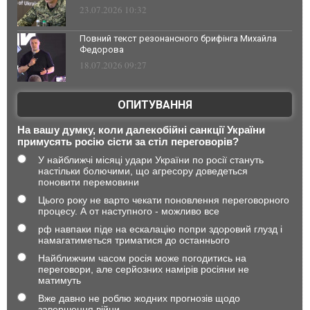
23.07.2026 10:32
Повний текст резонансного брифінга Михайла
Федорова
18.07.2026 09:27
ОПИТУВАННЯ
На вашу думку, коли далекобійні санкції України
примусять росію сісти за стіл переговорів?
У найближчі місяці удари України по росії стануть
настільки болючими, що агресору доведеться
поновити перемовини
Цього року не варто чекати поновлення переговорного
процесу. А от наступного - можливо все
рф навпаки піде на ескалацію попри здоровий глузд і
намагатиметься триматися до останнього
Найближчим часом росія може погодитись на
переговори, але серйозних намірів росіяни не
матимуть
Вже давно не роблю жодних прогнозів щодо
завершення війни