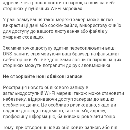
адреси електронної пошти та паролі, в поля на веб-
сторінках у публічних Wi-Fi мережах.
У разі зламування такої мережі хакер може легко
викрасти ці дані або cookie-файли, використовуючи їх
для доступу до вашого листування або файлів у
хмарних сховищах.
Зламана точка доступу здатна перехоплювати ваші
DNS-запити, спрямовуючи ваш браузер на фальшиві
веб-сторінки. Усі введені вами логіни та паролі на цих
сторінках можуть потрапити до рук зловмисника.
Не створюйте нові облікові записи
Реєстрація нового облікового запису в
загальнодоступній Wi-Fi мережі також може становити
небезпеку, відкриваючи доступ хакерам до ваших
особистих даних. Це особливо ризиковано, якщо ви
надаєте докладні відомості, такі як ім'я, адресу,
професійну інформацію, банківські реквізити тощо.
Тому, при створенні нових облікових записів або під