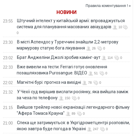
Правила коментування ! »
НОВИНИ
Штучний інтелект у китайській армії: впроваджується
23:55
система для планування масованих авіаударів
10
0
В місті Аспендос у Туреччині знайшли 2,2-метрову
23:30
мармурову статую бога лікування
26
0
Брат Анджеліни Джолі зробив камінг-аут
23:02
114
0
Вже вивели на тести: Ferrari готує оновлення
22:33
позашляховика Purosangue. ВІДЕО
51
0
Магнітні бурі: прогноз на вихідні
22:02
78
0
У Чехії суд вирішив вислати росіянку, яка вийшла заміж
21:32
за чеха по телефону
150
0
Вийшов трейлер нової екранізації легендарного фільму
21:15
"Афера Томаса Крауна"
89
0
Спека ще затримується: в Укргідрометцентрі розповіли,
21:00
якою завтра буде погода в Україні
247
0