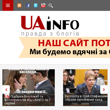
Експослу в США Стефанішиній
Трамп не передасть Україні
обрали запобіжний захід
сотні ракет до Patriot, бо у С
...