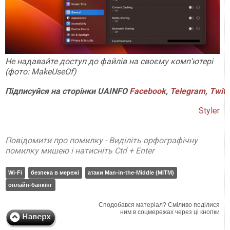
Не надавайте доступ до файлів на своєму комп'ютері
(фото: MakeUseOf)
Підписуйся на сторінки UAINFO
Facebook
,
Telegram
,
Twitt
Styler
Повідомити про помилку - Виділіть орфографічну
помилку мишею і натисніть Ctrl + Enter
Wi-Fi
безпека в мережі
атаки Man-in-the-Middle (MITM)
онлайн-банкінг
Сподобався матеріал? Сміливо поділися
ним в соцмережах через ці кнопки