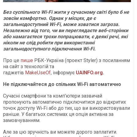
Без суспільного Wi-Fi жити у сучасному світі було б не
зовсім комфортно. Однак у місцях, де є
загальнодоступний Wi-Fi, може ховатися загроза.
Незалежно від того, чи ви переглядаєте веб-сторінки
або намагаєтеся трохи попрацювати, є деякі речі, які
ніколи не слід робити при використанні
загальнодоступного підключення Wi-Fi.
Про це
пише
РБК-Україна (проект Styler) з посиланням
на сайт з технологій та
гаджетів
MakeUseOf
, інформує
UAINFO.org
.
Не підключайтеся до спільних Wi‑Fi автоматично
Сучасні смартфони та комп'ютери зазвичай
пропонують автоматично підключитися до відкритих
точок доступу Wi‑Fi або до тих, що ви використовували
раніше. У багатьох системах ця опція активна за
замовчуванням.
Але за цю зручність ви можете дорого заплатити.