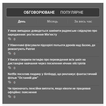
ОБГОВОРЮВАНЕ
|
ПОПУЛЯРНЕ
День
Місяць
За весь час
У яких випадках доведеться замінити радянське свідоцтво про
народження: роз'яснення Мін'юсту
0
У Німеччині фіксували підозрілі польоти дронів над базою, де
ремонтують Patriot
0
У Києві створили петицію про переведення всіх шкіл на
дистанціне навчання через посилення нічних обстрілів
0
Netflix поселив людину у білборді, що рекламує фантастичний
фільм "Останній дім"
0
Чи призначать пенсійни виплати, якщо ніколи не працював
офіційно: пояснення
0