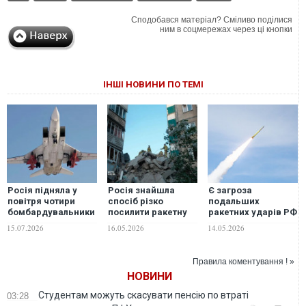
Сподобався матеріал? Сміливо поділися
ним в соцмережах через ці кнопки
ІНШІ НОВИНИ ПО ТЕМІ
Росія підняла у
Росія знайшла
Є загроза
повітря чотири
спосіб різко
подальших
бомбардувальники
посилити ракетну
ракетних ударів РФ
Ту-22М3: Повітряні
загрозу для України
найближчим
15.07.2026
16.05.2026
14.05.2026
сили попередили
- ISW
часом, - Ігнат
про загрозу пусків
ракет
Правила коментування ! »
НОВИНИ
Студентам можуть скасувати пенсію по втраті
03:28