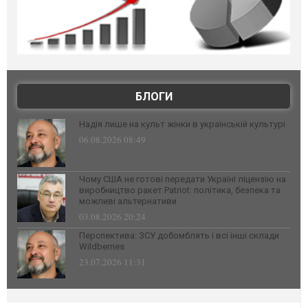
БЛОГИ
Надія лише на культ жінки в українській культурі
06.08.2026 08:49
Чому США не готові передати Україні ліцензію на
виробництво ракет Patriot: політика, безпека та
можливі альтернативи
03.08.2026 20:24
Перспектива: ЗСУ добомблять і всі інші склади
Wildberries
23.07.2026 11:31