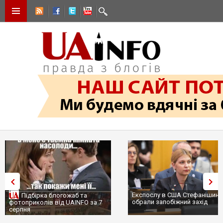
Експослу в США Стефанішині
Підбірка блогожаб та
обрали запобіжний захід
фотоприколів від UAINFO за 7
серпня