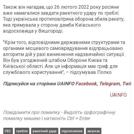
Також він нагадав, що 26 лютого 2022 року росіяни
вже намагалися завдати ракетного удару по греблі.
Тоді українська протиповітряна оборона збила ракету,
яка прямувала у сторону дамби Київського
водосховища у Вишгороді.
"Крім того, відповідними державними структурами та
органами місцевого самоврядування відпрацьовано
алгоритм дій у разі виникнення надзвичайної ситуації.
Він був узгоджений штабом Оборони Києва та
Київської області. Але ця інформація має гриф для
службового користування", – підсумував Попко.
Підписуйся на сторінки UAINFO
Facebook
,
Telegram
,
Twitt
UAINFO
Повідомити про помилку - Виділіть орфографічну
помилку мишею і натисніть Ctrl + Enter
ГЕС
гребля
ракетний удар
підтоплення
загроза