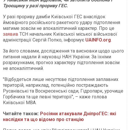
Троєщину у разі прориву ГЕС.
У разі прориву дамби Київської ГЕС внаслідок
ймовірного російського ракетного удару підтоплення
матиме зовсім не апокаліптичний характер. Про це
заявив
ТСН начальник Київської міської військової
адміністрації Сергій Попко, інформує
UAINFO.org
.
За його словами, дослідження та висновки щодо цього
питання надали й науковці НАН України. За їхніми
розрахунками, прогноз характеру підтоплення зовсім
не апокаліптичний.
"Відбудеться лише несуттєве підтоплення заплавних
територій, наприклад, потенційно постраждають
Русанівські та Воскресенські сади, Гідропарк, урочище
Горбачиха та ще певні території", – каже голова
Київської МВА.
Читайте також:
Росіяни атакували ДніпроГЕС: які
наслідки та що відомо про станцію