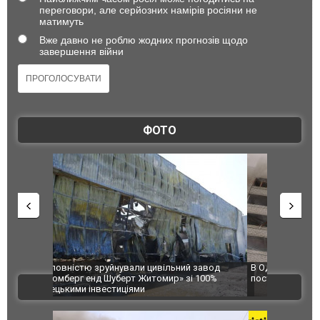
переговори, але серйозних намірів росіяни не
матимуть
Вже давно не роблю жодних прогнозів щодо
завершення війни
ФОТО
 завод
В Одесі та Харкові різко зросла кількість
Ворог завд
 100%
постраждалих від обстрілу РФ
двоє пора
ВІДЕО
після атак