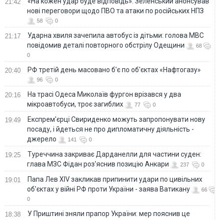
«На кожен удар буде відповідь»: Зеленський анонсував
21:42
нові переговори щодо ПВО та атаки по російських НПЗ
58
0
Ударна хвиля зачепила автобус із дітьми: голова МВС
21:17
повідомив деталі повторного обстрілу Одещини
68
0
РФ третій день масовано б'є по об'єктах «Нафтогазу»
20:40
96
0
На трасі Одеса Миколаїв фургон врізався у два
20:16
мікроавтобуси, троє загиблих
77
0
Експрем'єрці Свириденко можуть запропонувати нову
19:49
посаду, і йдеться не про дипломатичну діяльність -
джерело
141
0
Туреччина закриває Дарданелли для частини суден:
19:25
глава МЗС Фідан роз'яснив позицію Анкари
237
0
Папа Лев XIV закликав припинити удари по цивільних
19:01
об'єктах у війні РФ проти України - заява Ватикану
66
0
У Приштині зняли прапор України: мер пояснив це
18:38