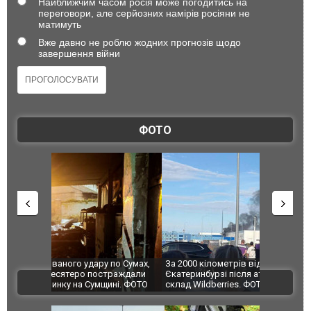
Найближчим часом росія може погодитись на
переговори, але серйозних намірів росіяни не
матимуть
Вже давно не роблю жодних прогнозів щодо
завершення війни
ФОТО
по Сумах,
За 2000 кілометрів від кордону з Україною: в
"Мої іграш
траждали
Єкатеринбурзі після атаки дронів загорівся
суперкарів
ВІДЕО
ині. ФОТО
склад Wildberries. ФОТО. ВІДЕО