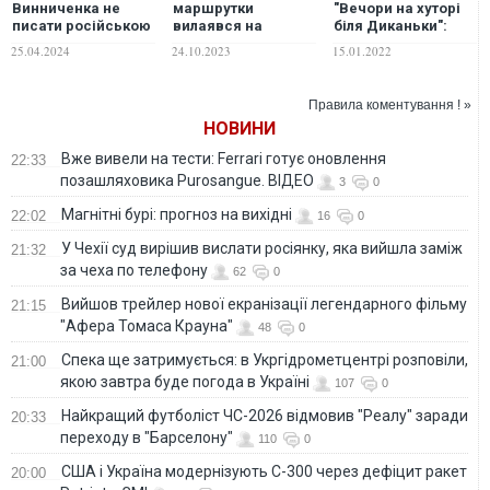
Винниченка не
маршрутки
"Вечори на хуторі
писати російською
вилаявся на
біля Диканьки":
та змусив всю
пасажирку за
травма дублера та
25.04.2024
24.10.2023
15.01.2022
Європу говорити
українську мову,
відьма зі зламаним
про Україну: п'ять
поліція розпочала
носом. ФОТО
маловідомих
кримінальне
Правила коментування ! »
фактів про Михайла
провадження
НОВИНИ
Коцюбинського.
ВІДЕО
Вже вивели на тести: Ferrari готує оновлення
22:33
позашляховика Purosangue. ВІДЕО
3
0
Магнітні бурі: прогноз на вихідні
22:02
16
0
У Чехії суд вирішив вислати росіянку, яка вийшла заміж
21:32
за чеха по телефону
62
0
Вийшов трейлер нової екранізації легендарного фільму
21:15
"Афера Томаса Крауна"
48
0
Спека ще затримується: в Укргідрометцентрі розповіли,
21:00
якою завтра буде погода в Україні
107
0
Найкращий футболіст ЧС-2026 відмовив "Реалу" заради
20:33
переходу в "Барселону"
110
0
США і Україна модернізують С-300 через дефіцит ракет
20:00