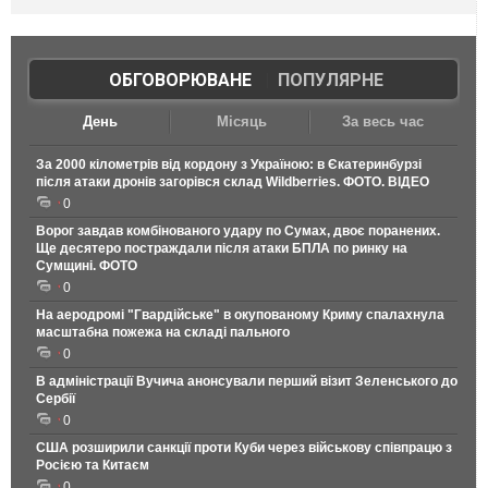
ОБГОВОРЮВАНЕ
|
ПОПУЛЯРНЕ
День
Місяць
За весь час
За 2000 кілометрів від кордону з Україною: в Єкатеринбурзі
після атаки дронів загорівся склад Wildberries. ФОТО. ВІДЕО
0
Ворог завдав комбінованого удару по Сумах, двоє поранених.
Ще десятеро постраждали після атаки БПЛА по ринку на
Сумщині. ФОТО
0
На аеродромі "Гвардійське" в окупованому Криму спалахнула
масштабна пожежа на складі пального
0
В адміністрації Вучича анонсували перший візит Зеленського до
Сербії
0
США розширили санкції проти Куби через військову співпрацю з
Росією та Китаєм
0