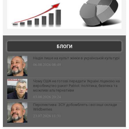
БЛОГИ
Надія лише на культ жінки в українській культурі
06.08.2026 08:49
Чому США не готові передати Україні ліцензію на
виробництво ракет Patriot: політика, безпека та
можливі альтернативи
03.08.2026 20:24
Перспектива: ЗСУ добомблять і всі інші склади
Wildberries
23.07.2026 11:31