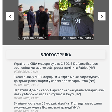
ливі
"Вони воюють, самі хочуть воювати, бо дурні": у
В окупован
Чернівцях водія маршрутки звільнили після
порт: над 
зневажливих слів про українських захисників.
ВІДЕО
ВІДЕО
БЛОГОСТРІЧКА
Україна та США модернізують С-300. В Defense Express
розповіли, чи зможе цей проєкт замінити Patriot (NV)
07.08.2026, 21:24
Ексочільнику МЗС Угорщини Сійярто може загрожувати
до трьох років тюрми у справі про хабарництво (NV)
07.08.2026, 21:12
Втратила 4,5 млн євро: Барселона скасувала товариський
матч у Марокко через ситуацію в Сеуті (NV)
07.08.2026, 21:00
Знайшли останки 55 людей. Україна і Польща завершили
ексгумацію жертв Волинської трагедії (NV)
07.08.2026, 20:48