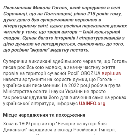
Письменник Микола Гоголь, який народився в селі
Сорочинці, що на Полтавщині, рівно 215 років тому,
дуже довго був суперечливою персоною в
літературному світі, адже росіяни переконали деяких
читачів у тому, що твори автора – їхній культурний
спадок. Однак багато істориків і літературознавців з
цією думкою не погоджуються, схиляючись до того,
що росіяни "вкрали" видатну постать.
Суперечки викликані здебільшого через те, що Гоголь
писав російською мовою, а значну частину життя
провів на території сучасної Росії. OBOZ.UA
вирішив
навести аргументи на користь думки, що Гоголь –
український письменник, і в 2022 році робоча група
Міністерства освіти і науки України не просто
так рекомендувала його для вивчення саме на уроках
української літератури, інформує
UAINFO.org
.
Місце народження та походження
Хоча в 1809 році автор "Вечорів на хуторі біля
Диканьки" народився в складі Російської Імперії,