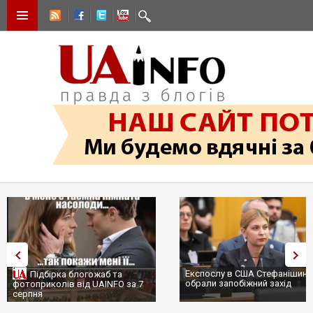
Експослу в США Стефанішині
Підбірка блогожаб та
обрали запобіжний захід
фотоприколів від UAINFO за 7
серпня