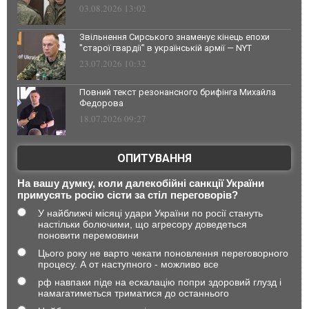
03.08.2026 13:02
Звільнення Сирського знаменує кінець епохи
"старої гвардії" в українській армії — NYT
23.07.2026 10:32
Повний текст резонансного брифінга Михайла
Федорова
18.07.2026 09:27
ОПИТУВАННЯ
На вашу думку, коли далекобійні санкції України
примусять росію сісти за стіл переговорів?
У найближчі місяці удари України по росії стануть
настільки болючими, що агресору доведеться
поновити перемовини
Цього року не варто чекати поновлення переговорного
процесу. А от наступного - можливо все
рф навпаки піде на ескалацію попри здоровий глузд і
намагатиметься триматися до останнього