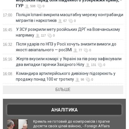
ГУР
508
0
Поліція Іспанії викрила масштабну мережу контрабанди
17:00
мігрантів і наркотиків
67
0
У ЗСУ розкрили мету російських ДРГ на Вовчанському
16:45
напрямку
117
0
Після ударів по НПЗ у Росії хочуть знизити вимоги до
16:32
якості авіапального — росЗМІ
77
0
Жертв вкусили комарі: у Україні за пів року зафіксували
16:16
два випадки гарячки Західного Нілу
131
0
Командира артилерійського дивізіону підозрюють у
16:08
продажу понад 100 кг тротилу
98
0
БІЛЬШЕ
АНАЛІТИКА
Кремль не готовий до компромісів і прагне
досягти своїх цілей війною, - Foreign Affairs