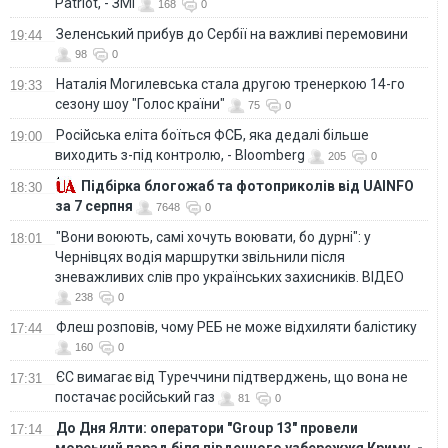
Patriot, - ЗМІ
168
0
Зеленський прибув до Сербії на важливі перемовини
19:44
98
0
Наталія Могилевська стала другою тренеркою 14-го
19:33
сезону шоу "Голос країни"
75
0
Російська еліта боїться ФСБ, яка дедалі більше
19:00
виходить з-під контролю, - Bloomberg
205
0
Підбірка блогожаб та фотоприколів від UAINFO
18:30
за 7 серпня
7648
0
"Вони воюють, самі хочуть воювати, бо дурні": у
18:01
Чернівцях водія маршрутки звільнили після
зневажливих слів про українських захисників. ВІДЕО
238
0
Флеш розповів, чому РЕБ не може відхиляти балістику
17:44
160
0
ЄС вимагає від Туреччини підтверджень, що вона не
17:31
постачає російський газ
81
0
До Дня Ялти: оператори "Group 13" провели
17:14
морський парад біля південного узбережжя Криму, -