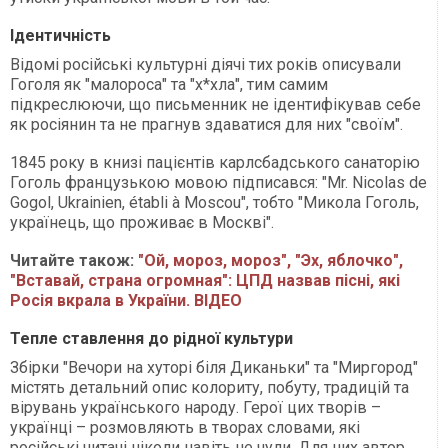
Ідентичність
Відомі російські культурні діячі тих років описували
Гоголя як "малороса" та "х*хла", тим самим
підкреслюючи, що письменник не ідентифікував себе
як росіянин та не прагнув здаватися для них "своїм".
1845 року в книзі пацієнтів карлсбадського санаторію
Гоголь французькою мовою підписався: "Mr. Nicolas de
Gogol, Ukrainien, établi à Moscou", тобто "Микола Гоголь,
українець, що проживає в Москві".
Читайте також:
"Ой, мороз, мороз", "Эх, яблочко",
"Вставай, страна огромная": ЦПД назвав пісні, які
Росія вкрала в України. ВІДЕО
Тепле ставлення до рідної культури
Збірки "Вечори на хуторі біля Диканьки" та "Миргород"
містять детальний опис колориту, побуту, традицій та
вірувань українського народу. Герої цих творів –
українці – розмовляють в творах словами, які
російські читачі ніколи навіть не чули. Для них автор