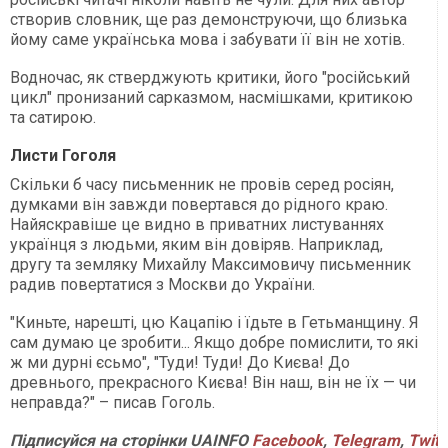
створив словник, ще раз демонструючи, що близька
йому саме українська мова і забувати її він не хотів.
Водночас, як стверджують критики, його "російський
цикл" пронизаний сарказмом, насмішками, критикою
та сатирою.
Листи Гоголя
Скільки б часу письменник не провів серед росіян,
думками він завжди повертався до рідного краю.
Найяскравіше це видно в приватних листуваннях
українця з людьми, яким він довіряв. Наприклад,
другу та земляку Михайлу Максимовичу письменник
радив повертатися з Москви до України.
"Киньте, нарешті, цю Кацапію і їдьте в Гетьманщину. Я
сам думаю це зробити... Якщо добре помислити, то які
ж ми дурні єсьмо", "Туди! Туди! До Києва! До
древнього, прекрасного Києва! Він наш, він не їх — чи
неправда?" – писав Гоголь.
Підписуйся на сторінки UAINFO
Facebook
,
Telegram
,
Twitt