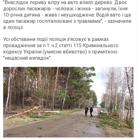
"Внаслідок пориву вітру на авто впало дерево. Двоє
дорослих пасажирів - чоловік і жінка - загинули, їхня
10-річна дитина - жива і неушкоджена. Водій авто і ще
один пасажир госпіталізовані з травмами", - зазначили
в поліції.
Усі обставини події поліція з’ясовує в рамках
провадження за п.1. ч.2 статті 115 Кримінального
кодексу України (умисне вбивство) з приміткою
"нещасний випадок".