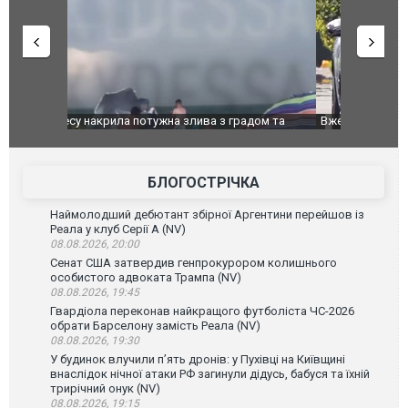
дом та
Вже вивели на тести: Ferrari готує оновлення
Вийшов тре
позашляховика Purosangue. ВІДЕО
фільму "Аф
БЛОГОСТРІЧКА
Наймолодший дебютант збірної Аргентини перейшов із
Реала у клуб Серії А (NV)
08.08.2026, 20:00
Сенат США затвердив генпрокурором колишнього
особистого адвоката Трампа (NV)
08.08.2026, 19:45
Гвардіола переконав найкращого футболіста ЧС-2026
обрати Барселону замість Реала (NV)
08.08.2026, 19:30
У будинок влучили п’ять дронів: у Пухівці на Київщині
внаслідок нічної атаки РФ загинули дідусь, бабуся та їхній
трирічний онук (NV)
08.08.2026, 19:15