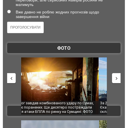
матимуть
Вже давно не роблю жодних прогнозів щодо
завершення війни
ФОТО
по Сумах,
За 2000 кілометрів від кордону з Україною: в
"Мої іграш
траждали
Єкатеринбурзі після атаки дронів загорівся
суперкарів
ВІДЕО
ині. ФОТО
склад Wildberries. ФОТО. ВІДЕО