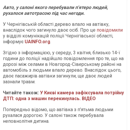
Авто, у салоні якого перебували п'ятеро людей,
рухалося автотрасою під час негоди.
У Чернігівській області дерево впало на автівку,
внаслідок чого загинуло двоє осіб. Про це
повідомили
у відділі комунікацій поліції Чернігівської області,
інформує
UAINFO.org
.
Згідно з інформацією, у середу, 3 квітня, близько 14-ї
години до поліції надійшло повідомлення про те, що на
дорозі між селами в Новгород-Сіверському районі на
автомобіль з людьми впало дерево. Внаслідок цього,
двоє пасажирів автівки загинули, ще двоє людей
зазнали травм.
Читайте також:
У Києві камера зафіксувала потрійну
ДТП: одна з машин перекинулась. ВІДЕО
Попередньо відомо, що автівка з п’ятьма людьми
рухалася дорогою. У салоні також перебувала
неповнолітня дитина.