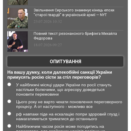
Звільнення Сирського знаменує кінець епохи
"старої гвардії" в українській армії — NYT
23.07.2026 10:32
Повний текст резонансного брифінга Михайла
Федорова
18.07.2026 09:27
ОПИТУВАННЯ
На вашу думку, коли далекобійні санкції України
примусять росію сісти за стіл переговорів?
У найближчі місяці удари України по росії стануть
настільки болючими, що агресору доведеться
поновити перемовини
Цього року не варто чекати поновлення переговорного
процесу. А от наступного - можливо все
рф навпаки піде на ескалацію попри здоровий глузд і
намагатиметься триматися до останнього
Найближчим часом росія може погодитись на
переговори, але серйозних намірів росіяни не