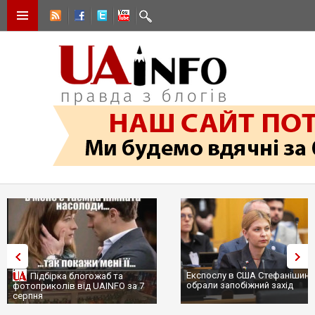
Експослу в США Стефанішині
Підбірка блогожаб та
обрали запобіжний захід
фотоприколів від UAINFO за 7
серпня