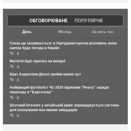
ОБГОВОРЮВАНЕ
|
ПОПУЛЯРНЕ
День
Місяць
За весь час
Спека ще затримується: в Укргідрометцентрі розповіли, якою
завтра буде погода в Україні
0
Магнітні бурі: прогноз на вихідні
0
Брат Анджеліни Джолі зробив камінг-аут
0
Найкращий футболіст ЧС-2026 відмовив "Реалу" заради
переходу в "Барселону"
0
Штучний інтелект у китайській армії: впроваджується система
для планування масованих авіаударів
0