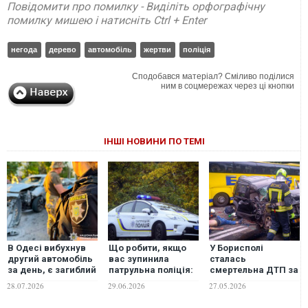
Повідомити про помилку - Виділіть орфографічну
помилку мишею і натисніть Ctrl + Enter
негода
дерево
автомобіль
жертви
поліція
Сподобався матеріал? Сміливо поділися
ним в соцмережах через ці кнопки
ІНШІ НОВИНИ ПО ТЕМІ
В Одесі вибухнув
Що робити, якщо
У Борисполі
другий автомобіль
вас зупинила
сталась
за день, є загиблий
патрульна поліція:
смертельна ДТП за
і поранена
7 помилок, яких
участі автомобіля
28.07.2026
29.06.2026
27.05.2026
припускаються
та автобуса
водії