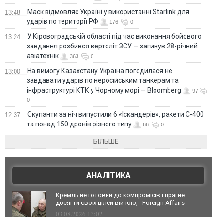
Маск відмовляє Україні у використанні Starlink для
13:48
ударів по території РФ
176
0
У Кіровоградській області під час виконання бойового
13:24
завдання розбився вертоліт ЗСУ — загинув 28-річний
авіатехнік
363
0
На вимогу Казахстану Україна погодилася не
13:00
завдавати ударів по неросійським танкерам та
інфраструктурі КТК у Чорному морі — Bloomberg
97
0
Окупанти за ніч випустили 6 «Іскандерів», ракети С-400
12:37
та понад 150 дронів різного типу
66
0
БІЛЬШЕ
АНАЛІТИКА
Кремль не готовий до компромісів і прагне
досягти своїх цілей війною, - Foreign Affairs
03.08.2026 13:02