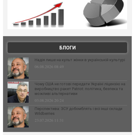
БЛОГИ
Надія лише на культ жінки в українській культурі
06.08.2026 08:49
Чому США не готові передати Україні ліцензію на
виробництво ракет Patriot: політика, безпека та
можливі альтернативи
03.08.2026 20:24
Перспектива: ЗСУ добомблять і всі інші склади
Wildberries
23.07.2026 11:31