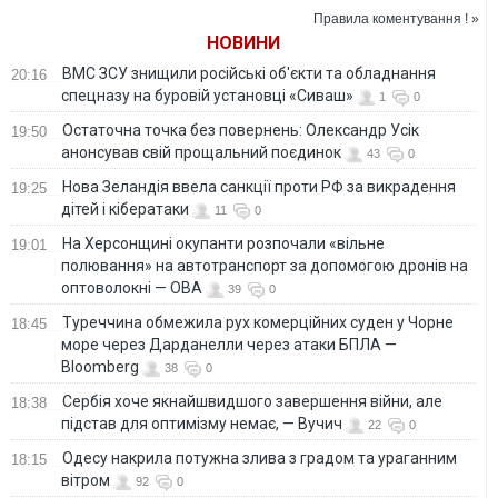
Правила коментування ! »
НОВИНИ
ВМС ЗСУ знищили російські об'єкти та обладнання
20:16
спецназу на буровій установці «Сиваш»
1
0
Остаточна точка без повернень: Олександр Усік
19:50
анонсував свій прощальний поєдинок
43
0
Нова Зеландія ввела санкції проти РФ за викрадення
19:25
дітей і кібератаки
11
0
На Херсонщині окупанти розпочали «вільне
19:01
полювання» на автотранспорт за допомогою дронів на
оптоволокні — ОВА
39
0
Туреччина обмежила рух комерційних суден у Чорне
18:45
море через Дарданелли через атаки БПЛА —
Bloomberg
38
0
Сербія хоче якнайшвидшого завершення війни, але
18:38
підстав для оптимізму немає, — Вучич
22
0
Одесу накрила потужна злива з градом та ураганним
18:15
вітром
92
0