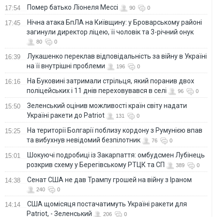
Помер батько Ліонеля Мессі
17:54
90
0
Нічна атака БпЛА на Київщину: у Броварському районі
17:45
загинули директор ліцею, її чоловік та 3-річний онук
80
0
Лукашенко переклав відповідальність за війну в Україні
16:39
на її внутрішні проблеми
196
0
На Буковині затримали стрільця, який поранив двох
16:16
поліцейських і 11 днів переховувався в селі
96
0
Зеленський оцінив можливості країн світу надати
15:50
Україні ракети до Patriot
131
0
На території Болгарії поблизу кордону з Румунією впав
15:25
та вибухнув невідомий безпілотник
76
0
Шокуючі подробиці із Закарпаття: омбудсмен Лубінець
15:01
розкрив схему у Берегівському РТЦК та СП
389
0
Сенат США не дав Трампу грошей на війну з Іраном
14:38
240
0
США щомісяця постачатимуть Україні ракети для
14:14
Patriot, - Зеленський
206
0