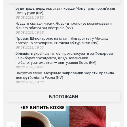
Буде гірше, перш ніж стати краще. Чому Трамп розв’язав
Путіну руки (NV)
08.08.2026, 15:30
«Будуть складні часи». Як уряд пропонує компенсувати
бізнесу збитки від обстрілів (NV)
08.08.2026, 15:15
Провал ШІ-контролю на іспиті. Університет у Мексиці
повторно перевірить 58 тисяч абітурієнтів (NV)
08.08.2026, 15:00
Більшість українців готові проголосувати за Федорова
на виборах президента, якщо Зеленський
не балотуватиметься — опитування Socis (NV)
08.08.2026, 14:45
Закрутив гайки. Моурінью запровадив жорсткі правила
для футболістів Реала (NV)
08.08.2026, 14:30
БЛОГОЖАБИ