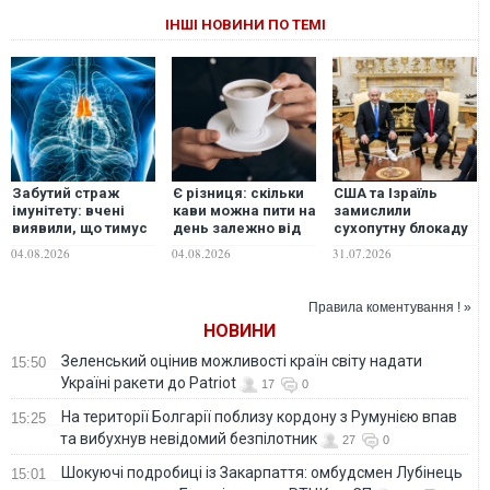
ІНШІ НОВИНИ ПО ТЕМІ
Забутий страж
Є різниця: скільки
США та Iзраїль
імунітету: вчені
кави можна пити на
замислили
виявили, що тимус
день залежно від
сухопутну блокаду
може впливати на
віку
Ірану, - The
04.08.2026
04.08.2026
31.07.2026
довголіття
Telegraph
Правила коментування ! »
НОВИНИ
Зеленський оцінив можливості країн світу надати
15:50
Україні ракети до Patriot
17
0
На території Болгарії поблизу кордону з Румунією впав
15:25
та вибухнув невідомий безпілотник
27
0
Шокуючі подробиці із Закарпаття: омбудсмен Лубінець
15:01