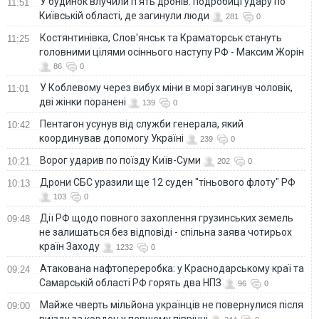
У будинок влучили п'ять дронів: подробиці удару по
11:51
Київській області, де загинули люди
281
0
Костянтинівка, Слов'янськ та Краматорськ стануть
11:25
головними цілями осіннього наступу РФ - Максим Жорін
86
0
У Коблевому через вибух міни в морі загинув чоловік,
11:01
дві жінки поранені
139
0
Пентагон усунув від служби генерала, який
10:42
координував допомогу Україні
239
0
Ворог ударив по поїзду Київ-Суми
10:21
202
0
Дрони СБС уразили ще 12 суден "тіньового флоту" РФ
10:13
103
0
Дії РФ щодо повного захоплення грузинських земель
09:48
не залишаться без відповіді - спільна заява чотирьох
країн Заходу
1232
0
Атакована нафтопереробка: у Краснодарському краї та
09:24
Самарській області РФ горять два НПЗ
96
0
Майже чверть мільйона українців не повернулися після
09:00