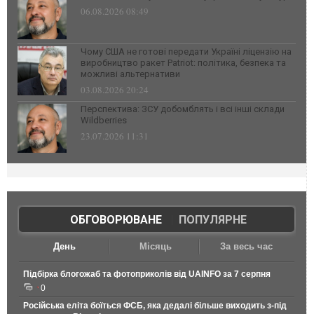
06.08.2026 08:49
Чому США не готові передати Україні ліцензію на
виробництво ракет Patriot: політика, безпека та
можливі альтернативи
03.08.2026 20:24
Перспектива: ЗСУ добомблять і всі інші склади
Wildberries
23.07.2026 11:31
ОБГОВОРЮВАНЕ
|
ПОПУЛЯРНЕ
День
Місяць
За весь час
Підбірка блогожаб та фотоприколів від UAINFO за 7 серпня
0
Російська еліта боїться ФСБ, яка дедалі більше виходить з-під