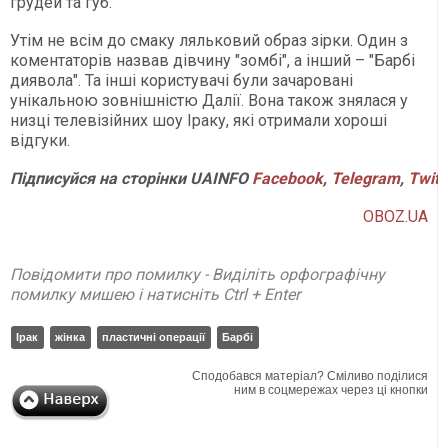
грудей та губ.
Утім не всім до смаку ляльковий образ зірки. Один з
коментаторів назвав дівчину "зомбі", а інший – "Барбі
диявола". Та інші користувачі були зачаровані
унікальною зовнішністю Далії. Вона також знялася у
низці телевізійних шоу Іраку, які отримали хороші
відгуки.
Підписуйся на сторінки UAINFO
Facebook
,
Telegram
,
Twitt
OBOZ.UA
Повідомити про помилку - Виділіть орфографічну
помилку мишею і натисніть Ctrl + Enter
Ірак
жінка
пластичні операції
Барбі
Сподобався матеріал? Сміливо поділися
ним в соцмережах через ці кнопки