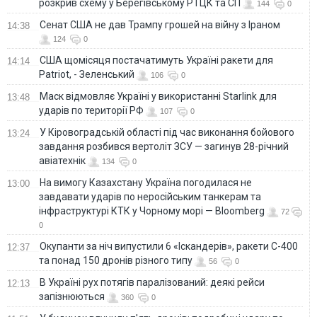
розкрив схему у Берегівському РТЦК та СП
144
0
Сенат США не дав Трампу грошей на війну з Іраном
14:38
124
0
США щомісяця постачатимуть Україні ракети для
14:14
Patriot, - Зеленський
106
0
Маск відмовляє Україні у використанні Starlink для
13:48
ударів по території РФ
107
0
У Кіровоградській області під час виконання бойового
13:24
завдання розбився вертоліт ЗСУ — загинув 28-річний
авіатехнік
134
0
На вимогу Казахстану Україна погодилася не
13:00
завдавати ударів по неросійським танкерам та
інфраструктурі КТК у Чорному морі — Bloomberg
72
0
Окупанти за ніч випустили 6 «Іскандерів», ракети С-400
12:37
та понад 150 дронів різного типу
56
0
В Україні рух потягів паралізований: деякі рейси
12:13
запізнюються
360
0