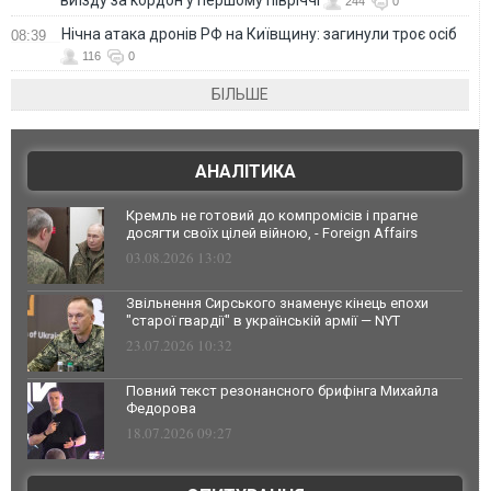
виїзду за кордон у першому півріччі
244
0
Нічна атака дронів РФ на Київщину: загинули троє осіб
08:39
116
0
БІЛЬШЕ
АНАЛІТИКА
Кремль не готовий до компромісів і прагне
досягти своїх цілей війною, - Foreign Affairs
03.08.2026 13:02
Звільнення Сирського знаменує кінець епохи
"старої гвардії" в українській армії — NYT
23.07.2026 10:32
Повний текст резонансного брифінга Михайла
Федорова
18.07.2026 09:27