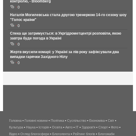
контролю, - Bloomberg
0
Наталія Могилевська стала другою тренеркою 14-го сезону шоу
"Голос країни"
0
Спека ще затримується: в Укргідрометцентрі розповіли, якою
завтра буде погода в Україні
0
Жертв вкусили комарі: у Україні за пів року зафіксували два
випадки гарячки Західного Нілу
0
Головна
•
Головні новини
•
Політика
•
Суспільство
•
Економіка
беспроводной
•
Світ
•
Культура
•
Наука
•
Історія
•
Освіта
•
Авто
•
IT
•
Здоров'я
интернет
•
Спорт
•
Фото
•
Відео
•
Огляд блогосфери
•
Блоголента
•
Рейтинг блогів
киев
•
Блогожаби