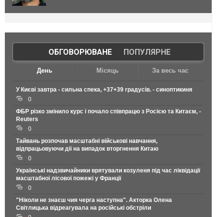
ОБГОВОРЮВАНЕ
|
ПОПУЛЯРНЕ
День
Місяць
За весь час
У Києві завтра - сильна спека, +37+39 градусів. - синоптикиня
0
ФБР різко змінило курс і почало співпрацю з Росією та Китаєм, -
Reuters
0
Тайвань розпочав масштабні військові навчання,
відпрацьовуючи дії на випадок вторгнення Китаю
0
Українські надзвичайники врятували козуленя під час ліквідації
масштабної лісової пожежі у Франції
0
"Ніколи не знаєш чия черга наступна". Акторка Олена
Світлицька відреагувала на російські обстріли