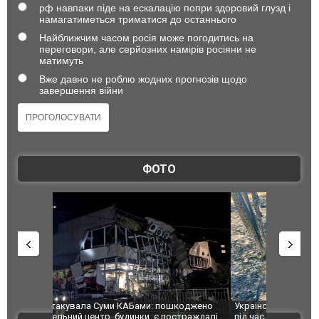
рф навпаки піде на ескалацію попри здоровий глузд і
намагатиметься триматися до останнього
Найближчим часом росія може погодитись на
переговори, але серйозних намірів росіяни не
матимуть
Вже давно не роблю жодних прогнозів щодо
завершення війни
ФОТО
шкоджено
Українські надзвичайники врятували козуленя
СБУ за спр
траждалі.
під час ліквідації масштабної лісової пожежі у
Болгарії з