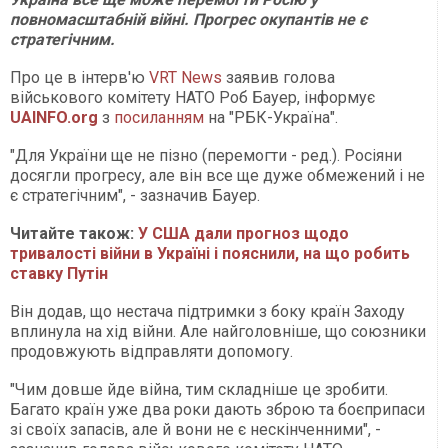
повномасштабній війні. Прогрес окупантів не є
стратегічним.
Про це в інтерв'ю
VRT News
заявив голова
військового комітету НАТО Роб Бауер, інформує
UAINFO.org
з
посиланням
на "РБК-Україна".
"Для України ще не пізно (перемогти - ред.). Росіяни
досягли прогресу, але він все ще дуже обмежений і не
є стратегічним", - зазначив Бауер.
Читайте також:
У США дали прогноз щодо
тривалості війни в Україні і пояснили, на що робить
ставку Путін
Він додав, що нестача підтримки з боку країн Заходу
вплинула на хід війни. Але найголовніше, що союзники
продовжують відправляти допомогу.
"Чим довше йде війна, тим складніше це зробити.
Багато країн уже два роки дають зброю та боєприпаси
зі своїх запасів, але й вони не є нескінченними", -