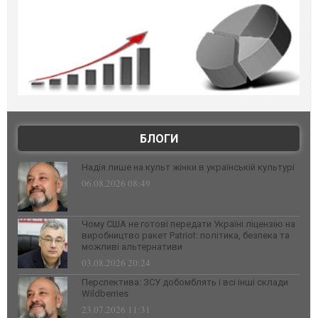
БЛОГИ
Надія лише на культ жінки в українській культурі
06.08.2026 08:49
Чому США не готові передати Україні ліцензію на
виробництво ракет Patriot: політика, безпека та
можливі альтернативи
03.08.2026 20:24
Перспектива: ЗСУ добомблять і всі інші склади
Wildberries
23.07.2026 11:31