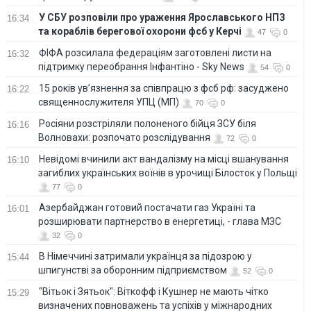
У СБУ розповіли про ураження Ярославського НПЗ
16:34
та кораблів берегової охорони фсб у Керчі
47
0
ФІФА розсилала федераціям заготовлені листи на
16:32
підтримку переобрання Інфантіно - Sky News
54
0
15 років ув’язнення за співпрацю з фсб рф: засуджено
16:22
священнослужителя УПЦ (МП)
70
0
Росіяни розстріляли полоненого бійця ЗСУ біля
16:16
Волновахи: розпочато розслідування
72
0
Невідомі вчинили акт вандалізму на місці вшанування
16:10
загиблих українських воїнів в урочищі Білосток у Польщі
77
0
Азербайджан готовий постачати газ Україні та
16:01
розширювати партнерство в енергетиці, - глава МЗС
32
0
В Німеччині затримали українця за підозрою у
15:44
шпигунстві за оборонним підприємством
52
0
"Вітьок і Зятьок": Віткофф і Кушнер не мають чітко
15:29
визначених повноважень та успіхів у міжнародних