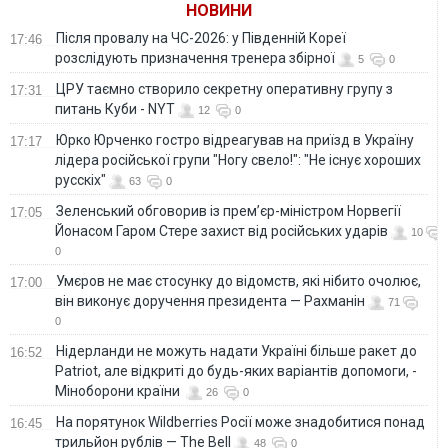
НОВИНИ
Після провалу на ЧС-2026: у Південній Кореї
17:46
розслідують призначення тренера збірної
5
0
ЦРУ таємно створило секретну оперативну групу з
17:31
питань Куби - NYT
12
0
Юрко Юрченко гостро відреагував на приїзд в Україну
17:17
лідера російської групи "Ногу свело!": "Не існує хороших
русскіх"
63
0
Зеленський обговорив із прем’єр-міністром Норвегії
17:05
Йонасом Гаром Стере захист від російських ударів
10
0
Умєров не має стосунку до відомств, які нібито очолює,
17:00
він виконує доручення президента — Рахманін
71
0
Нідерланди не можуть надати Україні більше ракет до
16:52
Patriot, але відкриті до будь-яких варіантів допомоги, -
Міноборони країни
26
0
На порятунок Wildberries Росії може знадобитися понад
16:45
трильйон рублів — The Bell
48
0