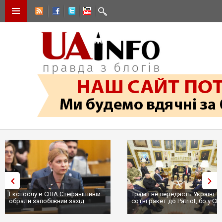
Експослу в США Стефанішиній
Трамп не передасть Україні
обрали запобіжний захід
сотні ракет до Patriot, бо у С
...