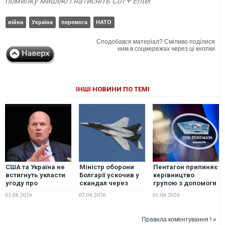
помилку мишею і натисніть Ctrl + Enter
війна
Україна
перемога
НАТО
Сподобався матеріал? Сміливо поділися
ним в соцмережах через ці кнопки
ІНШІ НОВИНИ ПО ТЕМІ
США та Україна не
Міністр оборони
Пентагон припиняє
встигнуть укласти
Болгарії ускочив у
керівництво
угоду про
скандал через
групою з допомоги
виробництво ракет
польські МіГ-29, на
Україні на тлі
03.08.2026
02.08.2026
01.08.2026
до Patriot до цієї
які претендує
дистанціювання
зими — постпред
Україна
США від Європи —
при НАТО
Politico
Правила коментування ! »