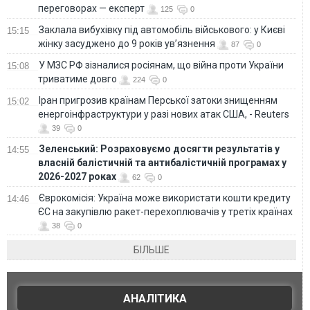
переговорах — експерт
125
0
Заклала вибухівку під автомобіль військового: у Києві
15:15
жінку засуджено до 9 років ув’язнення
87
0
У МЗС РФ зізналися росіянам, що війна проти України
15:08
триватиме довго
224
0
Іран пригрозив країнам Перської затоки знищенням
15:02
енергоінфраструктури у разі нових атак США, - Reuters
39
0
Зеленський: Розраховуємо досягти результатів у
14:55
власній балістичній та антибалістичній програмах у
2026-2027 роках
62
0
Єврокомісія: Україна може використати кошти кредиту
14:46
ЄС на закупівлю ракет-перехоплювачів у третіх країнах
38
0
БІЛЬШЕ
АНАЛІТИКА