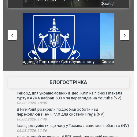
ВІДЕО
Франції
ФОТО
чили нову
Сили оборони уразили Ярославський НПЗ:
Неймар вла
губернатор регіону заявив про наймасштабнішу
"Сантоса".
атаку. ВІДЕО
БЛОГОСТРІЧКА
Рекорд для україномовних відео. Кліп на пісню Плакала
гурту KAZKA набрав 500 млн переглядів на Youtube (NV)
06.08.2026, 18:00
В Fire Point розкрили подробиці роботи над
перехоплювачем FP7.X для системи Freyja (NV)
06.08.2026, 17:48
Іранці розуміють, що часу у Трампа лишилося небагато (NV)
06.08.2026, 17:36
«Це не новий податок». У БЕБ знайшли спосіб щороку