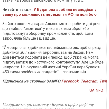
зазначив голова військового комітету НАТО.
Читайте також:
У Буданова зробили несподівану
заяву про можливість перемогти РФ на полі бою
За його словами, зараз Альянс може зробити дві речі:
ще глибше "заритися" у власні запаси зброї або
підштовхнути оборонну промисловість, щоб вона
виробляла більше і швидше.
"Ймовірно, знадобиться щонайменше рік, щоб справді
добитися збільшення виробництва на Заході. Нам
доведеться подолати цей період, щоб Україна могла
підготуватися до наступного контрнаступу. Але це буде
непросто. На окупованій частині України перебувають
450 тисяч російських солдатів", - зазначив він.
Підписуйся на сторінки UAINFO
Facebook
,
Telegram
,
Twitt
UAINFO
Повідомити про помилку - Виділіть орфографічну