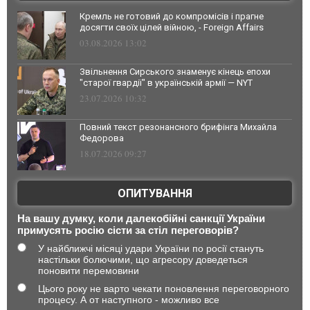
Кремль не готовий до компромісів і прагне
досягти своїх цілей війною, - Foreign Affairs
03.08.2026 13:02
Звільнення Сирського знаменує кінець епохи
"старої гвардії" в українській армії — NYT
23.07.2026 10:32
Повний текст резонансного брифінга Михайла
Федорова
18.07.2026 09:27
ОПИТУВАННЯ
На вашу думку, коли далекобійні санкції України
примусять росію сісти за стіл переговорів?
У найближчі місяці удари України по росії стануть
настільки болючими, що агресору доведеться
поновити перемовини
Цього року не варто чекати поновлення переговорного
процесу. А от наступного - можливо все