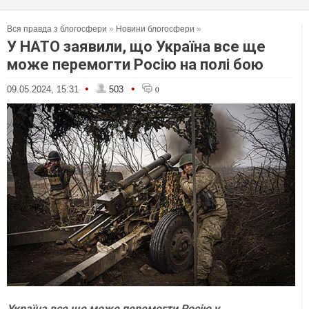
Вся правда з блогосфери
»
Новини блогосфери
»
У НАТО заявили, що Україна все ще
може перемогти Росію на полі бою
•
•
09.05.2024, 15:31
503
0
Україна все ще може перемогти Росію у