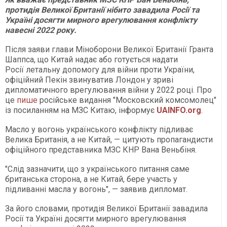
протидія Великої Британії нібито завадила Росії та
Україні досягти мирного врегулювання конфлікту
навесні 2022 року.
Після заяви глави Міноборони Великої Британії Гранта
Шаппса, що Китай надає або готується надати
Росії летальну допомогу для війни проти України,
офіційний Пекін звинуватив Лондон у зриві
дипломатичного врегулювання війни у 2022 році. Про
це
пише
російське видання "Московский комсомолец"
із посиланням на МЗС Китаю, інформує
UAINFO.org
.
Масло у вогонь українського конфлікту підливає
Велика Британія, а не Китай, — цитують пропагандисти
офіційного представника МЗС КНР Вана Веньбіня.
"Слід зазначити, що з українського питання саме
британська сторона, а не Китай, бере участь у
підливанні масла у вогонь", — заявив дипломат.
За його словами, протидія Великої Британії завадила
Росії та Україні досягти мирного врегулювання