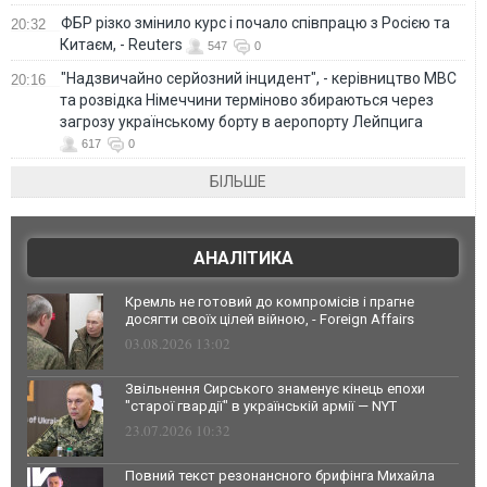
ФБР різко змінило курс і почало співпрацю з Росією та
20:32
Китаєм, - Reuters
547
0
"Надзвичайно серйозний інцидент", - керівництво МВС
20:16
та розвідка Німеччини терміново збираються через
загрозу українському борту в аеропорту Лейпцига
617
0
БІЛЬШЕ
АНАЛІТИКА
Кремль не готовий до компромісів і прагне
досягти своїх цілей війною, - Foreign Affairs
03.08.2026 13:02
Звільнення Сирського знаменує кінець епохи
"старої гвардії" в українській армії — NYT
23.07.2026 10:32
Повний текст резонансного брифінга Михайла