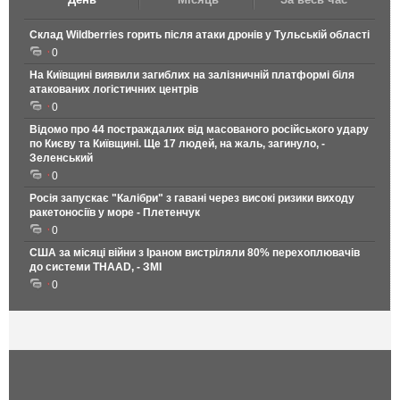
Склад Wildberries горить після атаки дронів у Тульській області
0
На Київщині виявили загиблих на залізничній платформі біля
атакованих логістичних центрів
0
Відомо про 44 постраждалих від масованого російського удару
по Києву та Київщині. Ще 17 людей, на жаль, загинуло, -
Зеленський
0
Росія запускає "Калібри" з гавані через високі ризики виходу
ракетоносіїв у море - Плетенчук
0
США за місяці війни з Іраном вистріляли 80% перехоплювачів
до системи THAAD, - ЗМІ
0