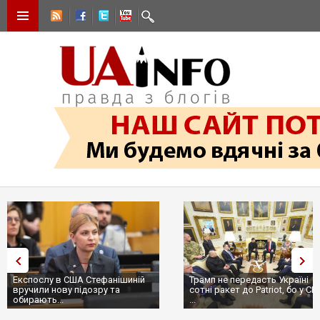
Експослу в США Стефанішиній
Трамп не передасть Україні
вручили нову підозру та
сотні ракет до Patriot, бо у С
обирають...
...