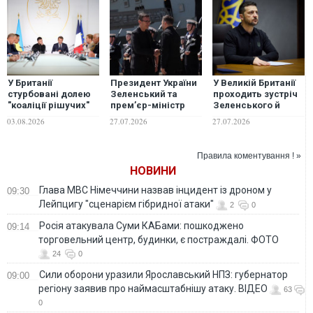
У Британії
Президент України
У Великій Британії
стурбовані долею
Зеленський та
проходить зустріч
"коаліції рішучих"
премʼєр-міністр
Зеленського й
після виборів у
Великої Британії
Бернема
03.08.2026
27.07.2026
27.07.2026
Франції, - The
Енді Бернем
Telegraph
провели зустріч на
військово-
Правила коментування ! »
морській базі у
НОВИНИ
Портсмуті
Глава МВС Німеччини назвав інцидент із дроном у
09:30
Лейпцигу "сценарієм гібридної атаки"
2
0
Росія атакувала Суми КАБами: пошкоджено
09:14
торговельний центр, будинки, є постраждалі. ФОТО
24
0
Сили оборони уразили Ярославський НПЗ: губернатор
09:00
регіону заявив про наймасштабнішу атаку. ВІДЕО
63
0