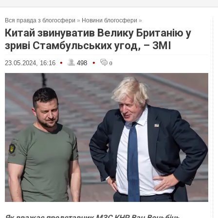
Вся правда з блогосфери
»
Новини блогосфери
»
Китай звинуватив Велику Британію у
зриві Стамбульських угод, – ЗМІ
•
•
23.05.2024, 16:16
498
0
Як вважає представник МЗС КНР Ван Веньбінь,