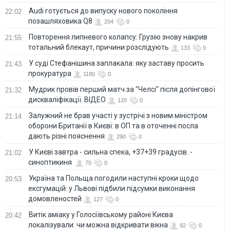
Audi готується до випуску нового покоління
22:02
позашляховика Q8
204
0
Повторення липневого колапсу: Грузію знову накрив
21:55
тотальний блекаут, причини розслідують
133
0
У суді Стефанішина заплакала: яку заставу просить
21:43
прокуратура
1180
0
Мудрик провів перший матч за "Челсі" після допінгової
21:32
дискваліфікації. ВІДЕО
120
0
Залужний не брав участі у зустрічі з новим міністром
21:14
оборони Британії в Києві: в ОП та в оточенні посла
дають різні пояснення
290
0
У Києві завтра - сильна спека, +37+39 градусів. -
21:02
синоптикиня
70
0
Україна та Польща погодили наступні кроки щодо
20:53
ексгумацій: у Львові підбили підсумки виконання
домовленостей
127
0
Витік аміаку у Голосіївському районі Києва
20:42
локалізували: чи можна відкривати вікна
82
0