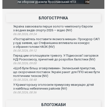
й НПЗ:
Неймар влаштував конфлікт після перемоги
Мудрик про
ймасштабнішу
"Сантоса". ВІДЕО
допінгової 
БЛОГОСТРІЧКА
Україна завоювала перше золото чемпіонату Європи
з водних видів спорту-2026 — відео (NV)
06.08.2026, 09:24
«Постарайтесь поставити якомога менше». Прокурор САП
у суді заявив, що Стефанішина впливала на конкурс
з обрання голови НАЗК (NV)
06.08.2026, 09:12
Перед цим оголошували тривогу. У Підмосков'ї загорівся
НДІ Роскосмосу, причетний до розробок балістики (NV)
06.08.2026, 09:00
«Щоб були більш зговірливими». Зеленський припустив,
що скорочення поставок Україні ракет для ППО може бути
політичним тиском (NV)
06.08.2026, 08:48
У Краматорську оголосили примусову евакуацію дітей
з найбільш небезпечних районів (NV)
06.08.2026, 08:36
БЛОГОЖАБИ