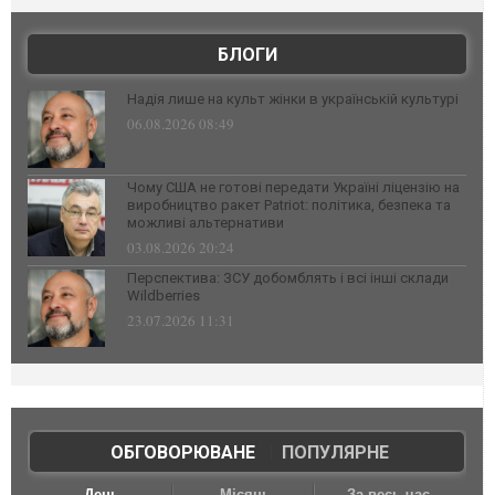
БЛОГИ
Надія лише на культ жінки в українській культурі
06.08.2026 08:49
Чому США не готові передати Україні ліцензію на
виробництво ракет Patriot: політика, безпека та
можливі альтернативи
03.08.2026 20:24
Перспектива: ЗСУ добомблять і всі інші склади
Wildberries
23.07.2026 11:31
ОБГОВОРЮВАНЕ
|
ПОПУЛЯРНЕ
День
Місяць
За весь час