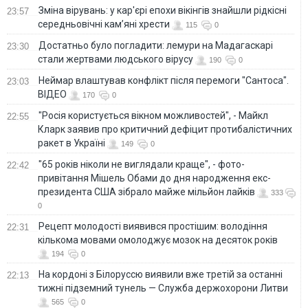
Зміна вірувань: у кар'єрі епохи вікінгів знайшли рідкісні
23:57
середньовічні кам’яні хрести
115
0
Достатньо було погладити: лемури на Мадагаскарі
23:30
стали жертвами людського вірусу
190
0
Неймар влаштував конфлікт після перемоги "Сантоса".
23:03
ВІДЕО
170
0
"Росія користується вікном можливостей", - Майкл
22:55
Кларк заявив про критичний дефіцит протибалістичних
ракет в Україні
149
0
"65 років ніколи не виглядали краще", - фото-
22:42
привітання Мішель Обами до дня народження екс-
президента США зібрало майже мільйон лайків
333
0
Рецепт молодості виявився простішим: володіння
22:31
кількома мовами омолоджує мозок на десяток років
194
0
На кордоні з Білоруссю виявили вже третій за останні
22:13
тижні підземний тунель — Служба держохорони Литви
565
0