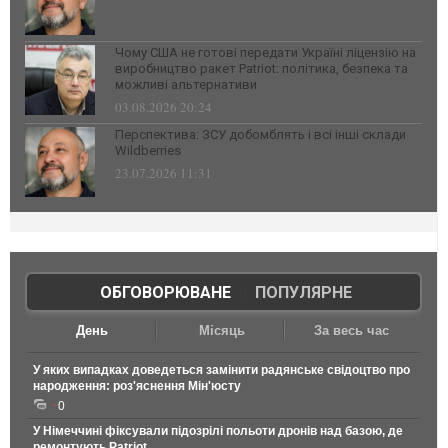
Чому США не готові передати Україні ліцензію на
виробництво ракет Patriot: політика, безпека та
можливі альтернативи
03.08.2026 20:24
Перспектива: ЗСУ добомблять і всі інші склади
Wildberries
23.07.2026 11:31
ОБГОВОРЮВАНЕ
|
ПОПУЛЯРНЕ
День
Місяць
За весь час
У яких випадках доведеться замінити радянське свідоцтво про
народження: роз'яснення Мін'юсту
0
У Німеччині фіксували підозрілі польоти дронів над базою, де
ремонтують Patriot