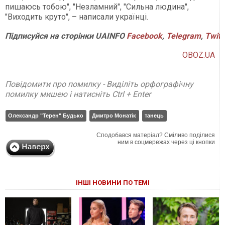
пишаюсь тобою", "Незламний", "Сильна людина",
"Виходить круто", – написали українці.
П
ідписуйся на сторінки UAINFO
Facebook
,
Telegram
,
Twitt
OBOZ.UA
Повідомити про помилку - Виділіть орфографічну
помилку мишею і натисніть Ctrl + Enter
Олександр "Терен" Будько
Дмитро Монатік
танець
Сподобався матеріал? Сміливо поділися
ним в соцмережах через ці кнопки
ІНШІ НОВИНИ ПО ТЕМІ