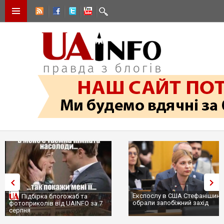
Експослу в США Стефанішині
Підбірка блогожаб та
обрали запобіжний захід
фотоприколів від UAINFO за 7
серпня