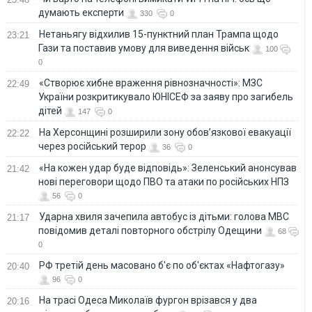
думають експерти
330
0
Нетаньягу відхилив 15-пунктний план Трампа щодо
23:21
Гази та поставив умову для виведення військ
100
0
«Створює хибне враження рівнозначності»: МЗС
22:49
України розкритикувало ЮНІСЕФ за заяву про загибель
дітей
147
0
На Херсонщині розширили зону обов’язкової евакуації
22:22
через російський терор
36
0
«На кожен удар буде відповідь»: Зеленський анонсував
21:42
нові переговори щодо ПВО та атаки по російських НПЗ
56
0
Ударна хвиля зачепила автобус із дітьми: голова МВС
21:17
повідомив деталі повторного обстрілу Одещини
68
0
РФ третій день масовано б'є по об'єктах «Нафтогазу»
20:40
96
0
На трасі Одеса Миколаїв фургон врізався у два
20:16