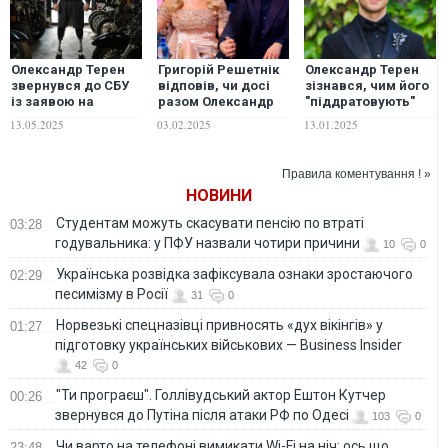
Олександр Терен
Григорій Решетнік
Олександр Терен
звернувся до СБУ
відповів, чи досі
зізнався, чим його
із заявою на
разом Олександр
"піддратовують"
скандальну Анну
Терен та Інна
глядачі "Холостяка"
13.05.2025
03.02.2025
13.01.2025
Алхім
Бєлєнь
Правила коментування ! »
НОВИНИ
Студентам можуть скасувати пенсію по втраті
03:28
годувальника: у ПФУ назвали чотири причини
10
0
Українська розвідка зафіксувала ознаки зростаючого
02:29
песимізму в Росії
31
0
Норвезькі спецназівці привносять «дух вікінгів» у
01:27
підготовку українських військових — Business Insider
42
0
"Ти програєш". Голлівудський актор Ештон Кутчер
00:26
звернувся до Путіна після атаки РФ по Одесі
103
0
Чи варто на телефонi вимикати Wi-Fi на ніч: ось що
23:48