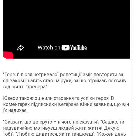
"Терен" після нетривалої репетиції зміг повторити за
співаком і навіть став на руки, за що отримав похвалу
від свого "тренера".
Юзери також оцінили старання та успіхи героя. В
коментарях підписники ветерана війни заявили, що він
їх надихає.
"Сказати, що це круто – нічого не сказати", "Сашко, ти
надзвичайно мотивуєш людей жити життя! Дякую
тобі", "Люблю дивитися, як ти танцюєш", "Кожен день