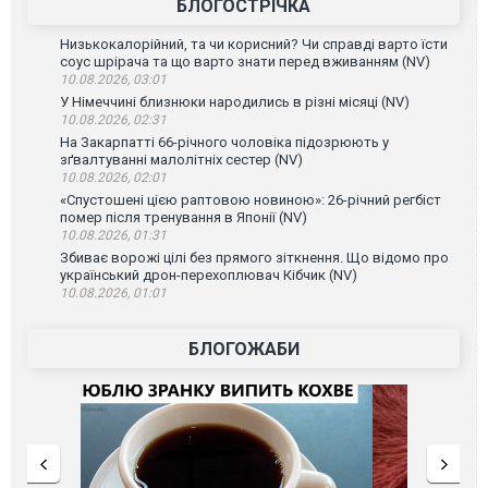
БЛОГОСТРІЧКА
Низькокалорійний, та чи корисний? Чи справді варто їсти
соус шрірача та що варто знати перед вживанням (NV)
10.08.2026, 03:01
У Німеччині близнюки народились в різні місяці (NV)
10.08.2026, 02:31
На Закарпатті 66-річного чоловіка підозрюють у
зґвалтуванні малолітніх сестер (NV)
10.08.2026, 02:01
«Спустошені цією раптовою новиною»: 26-річний регбіст
помер після тренування в Японії (NV)
10.08.2026, 01:31
Збиває ворожі цілі без прямого зіткнення. Що відомо про
український дрон-перехоплювач Кібчик (NV)
10.08.2026, 01:01
БЛОГОЖАБИ