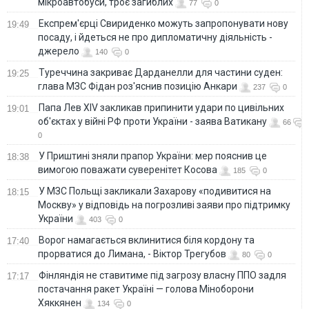
мікроавтобуси, троє загиблих
77
0
Експрем'єрці Свириденко можуть запропонувати нову
19:49
посаду, і йдеться не про дипломатичну діяльність -
джерело
140
0
Туреччина закриває Дарданелли для частини суден:
19:25
глава МЗС Фідан роз'яснив позицію Анкари
237
0
Папа Лев XIV закликав припинити удари по цивільних
19:01
об'єктах у війні РФ проти України - заява Ватикану
66
0
У Приштині зняли прапор України: мер пояснив це
18:38
вимогою поважати суверенітет Косова
185
0
У МЗС Польщі закликали Захарову «подивитися на
18:15
Москву» у відповідь на погрозливі заяви про підтримку
України
403
0
Ворог намагається вклинитися біля кордону та
17:40
прорватися до Лимана, - Віктор Трегубов
80
0
Фінляндія не ставитиме під загрозу власну ППО задля
17:17
постачання ракет Україні — голова Міноборони
Хяккянен
134
0