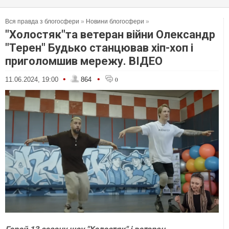
Вся правда з блогосфери
»
Новини блогосфери
»
"Холостяк"та ветеран війни Олександр
"Терен" Будько станцював хіп-хоп і
приголомшив мережу. ВІДЕО
•
•
11.06.2024, 19:00
864
0