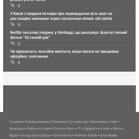
0
У Києві створили петицію про переведення всіх шкіл на
дистанціне навчання через посилення нічних обстрілів
0
Netflix поселив людину у білборді, що рекламує фантастичний
фільм "Останній дім"
0
Чи призначать пенсійни виплати, якщо ніколи не працював
офіційно: пояснення
0
Головна
•
Головні новини
•
Політика
•
Суспільство
•
Економіка
беспроводной
•
Світ
•
Культура
•
Наука
•
Історія
•
Освіта
•
Авто
•
IT
•
Здоров'я
интернет
•
Спорт
•
Фото
•
Відео
•
Огляд блогосфери
•
Блоголента
•
Рейтинг блогів
киев
•
Блогожаби