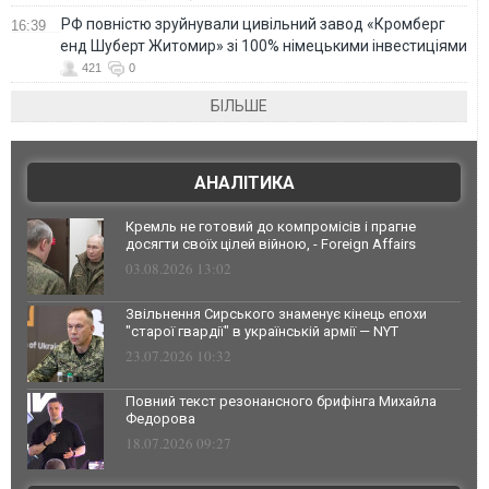
РФ повністю зруйнували цивільний завод «Кромберг
16:39
енд Шуберт Житомир» зі 100% німецькими інвестиціями
421
0
БІЛЬШЕ
АНАЛІТИКА
Кремль не готовий до компромісів і прагне
досягти своїх цілей війною, - Foreign Affairs
03.08.2026 13:02
Звільнення Сирського знаменує кінець епохи
"старої гвардії" в українській армії — NYT
23.07.2026 10:32
Повний текст резонансного брифінга Михайла
Федорова
18.07.2026 09:27