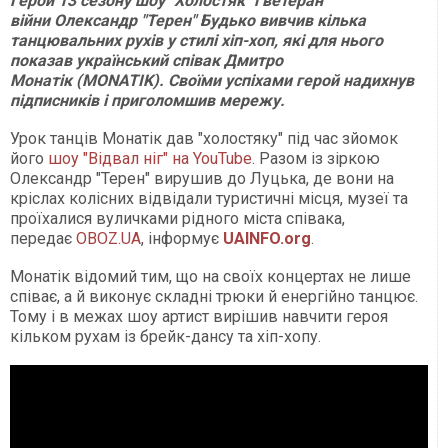
Герой 13 сезону шоу "Холостяк" і ветеран
війни Олександр "Терен" Будько вивчив кілька
танцювальних рухів у стилі хіп-хоп, які для нього
показав український співак Дмитро
Монатік (MONATIK). Своїми успіхами герой надихнув
підписників і приголомшив мережу.
Урок танців Монатік дав "холостяку" під час зйомок
його
шоу "Відвал ніг" на YouTube
. Разом із зіркою
Олександр "Терен" вирушив до Луцька, де вони на
кріслах колісних відвідали туристичні місця, музеї та
проїхалися вуличками рідного міста співака,
передає
OBOZ.UA
, інформує
UAINFO.org
.
Монатік відомий тим, що на своїх концертах не лише
співає, а й виконує складні трюки й енергійно танцює.
Тому і в межах шоу артист вирішив навчити героя
кільком рухам із брейк-дансу та хіп-хопу.