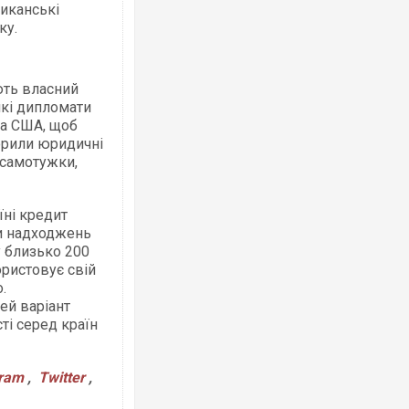
риканські
ку.
ють власний
які дипломати
на США, щоб
ворили юридичні
 самотужки,
їні кредит
ти надходжень
у близько 200
ористовує свій
.
ей варіант
ті серед країн
gram
,
Twitter
,