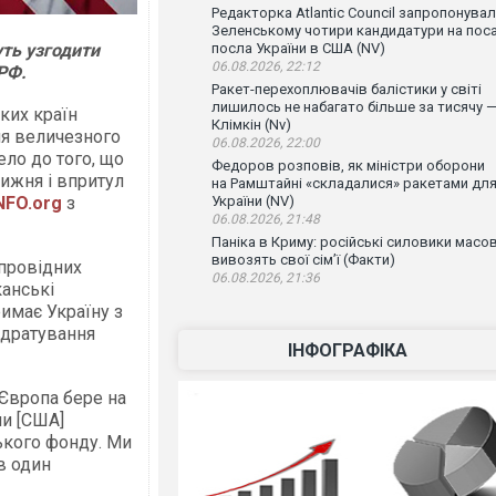
Редакторка Atlantic Council запропонува
Зеленському чотири кандидатури на пос
ть узгодити
посла України в США (NV)
06.08.2026, 22:12
РФ.
Ракет-перехоплювачів балістики у світі
лишилось не набагато більше за тисячу 
ких країн
Клімкін (Nv)
ня величезного
06.08.2026, 22:00
ело до того, що
Федоров розповів, як міністри оборони
тижня і впритул
на Рамштайні «складалися» ракетами дл
NFO.org
з
України (NV)
06.08.2026, 21:48
Паніка в Криму: російські силовики масо
вивозять свої сім’ї (Факти)
впровідних
06.08.2026, 21:36
канські
римає Україну з
здратування
ІНФОГРАФІКА
Європа бере на
ми [США]
ького фонду. Ми
в один