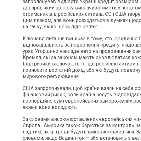
запропонував виділити Україні кредит розміром 
доларів, який щороку виплачуватиметься коштом
отриманих від російських активів. ЄС і США теоре
цим планом, але вони розходяться в думках щодо 
на гачку, якщо щось піде не так.
Ключове питання виникає в тому, хто юридично 
відповідальність за повернення кредиту, якщо др
уряд Угорщини накладе вето на продовження сан
Кремля, які за законом мають оновлюватися кожн
Інші ризики включають те, що російські активи п
приносити достатній дохід або які будуть поверну
мирового регулювання.
США запропонували, щоб країни взяли на себе о
фінансовий ризик, коли країна несуть відповідал
пропорційно сумі європейських заморожених росі
якими вони володіють.
За словами високопоставлених європейських чин
Європа і Америка також борються за контроль на
над тим, як ці гроші будуть використовуватися. За
словами, якщо Вашингтон – або встановить з ве