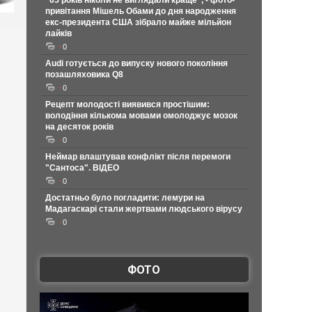
"65 років ніколи не виглядали краще", - фото-
привітання Мішель Обами до дня народження
екс-президента США зібрало майже мільйон
лайків
0
Audi готується до випуску нового покоління
позашляховика Q8
0
Рецепт молодості виявився простішим:
володіння кількома мовами омолоджує мозок
на десяток років
0
Неймар влаштував конфлікт після перемоги
"Сантоса". ВІДЕО
0
Достатньо було погладити: лемури на
Мадагаскарі стали жертвами людського вірусу
0
ФОТО