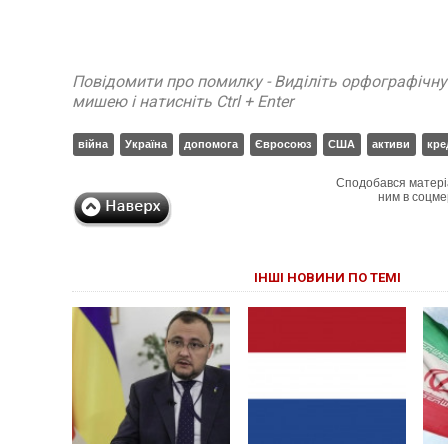
Повідомити про помилку - Виділіть орфографічн
мишею і натисніть Ctrl + Enter
війна
Україна
допомога
Євросоюз
США
активи
кре
Сподобався матері
ним в соцме
ІНШІ НОВИНИ ПО ТЕМІ