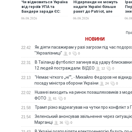
Чи відмовиться Україна
Нідерланди не можуть
Іра
від героїв УПА та
надати Україні більше
Пер
Бандери заради ЄС:
ракет до Patriot, але
зн
посол у Польщі
відкриті до будь-яких
ене
06.08.2026
06.08.2026
06.0
відповів на
варіантів допомоги, -
у р
ультиматуми Варшави
Міноборони країни
Reu
Пра
НОВИНИ
Як діяти пасажирам у разі загрози під час подорож
22:42
"Укрзалізниці"
0
0
В Таїланді футболіст загинув від удару блискавки
22:31
12 людей постраждали. ВІДЕО
12
0
"Немає чіткого „ні“", - Михайло Федоров не відки
22:13
посаду міністра оборони України
24
0
Huawei виходить на ринок позашляховиків з моде
22:02
ФОТО
61
0
Трамп різко відреагував на чутки про конфлікт з 
21:58
Зеленський анонсував звільнення через ситуацію
21:54
Марганці
36
0
В Україні розподіляти електроенергію будуть по
21:43