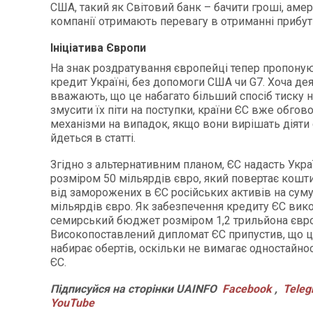
США, такий як Світовий банк – бачити гроші, аме
компанії отримають перевагу в отриманні прибут
Ініціатива Європи
На знак роздратування європейці тепер пропону
кредит Україні, без допомоги США чи G7. Хоча де
вважають, що це набагато більший спосіб тиску 
змусити їх піти на поступки, країни ЄС вже обго
механізми на випадок, якщо вони вирішать діяти
йдеться в статті.
Згідно з альтернативним планом, ЄС надасть Укра
розміром 50 мільярдів євро, який повертає кош
від заморожених в ЄС російських активів на сум
мільярдів євро. Як забезпечення кредиту ЄС вик
семирський бюджет розміром 1,2 трильйона євро
Високопоставлений дипломат ЄС припустив, що ц
набирає обертів, оскільки не вимагає одностайнос
ЄС.
Підписуйся на сторінки UAINFO
Facebook
,
Tele
YouTube