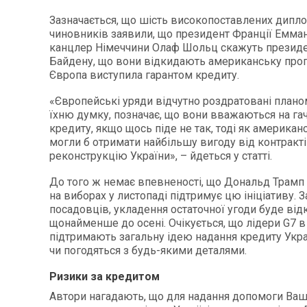
Зазначається, що шість високопоставлених дипло
чиновників заявили, що президент Франції Емма
канцлер Німеччини Олаф Шольц скажуть презид
Байдену, що вони відкидають американську про
Європа виступила гарантом кредиту.
«Європейські уряди відчутно роздратовані плано
їхню думку, позначає, що вони вважаються на га
кредиту, якщо щось піде не так, тоді як американ
могли б отримати найбільшу вигоду від контракті
реконструкцію України», – йдеться у статті.
До того ж немає впевненості, що Дональд Трамп 
на виборах у листопаді підтримує цю ініціативу. 
посадовців, укладення остаточної угоди буде ві
щонайменше до осені. Очікується, що лідери G7 в 
підтримають загальну ідею надання кредиту Укра
чи погодяться з будь-якими деталями.
Ризики за кредитом
Автори нагадають, що для надання допомоги Ва