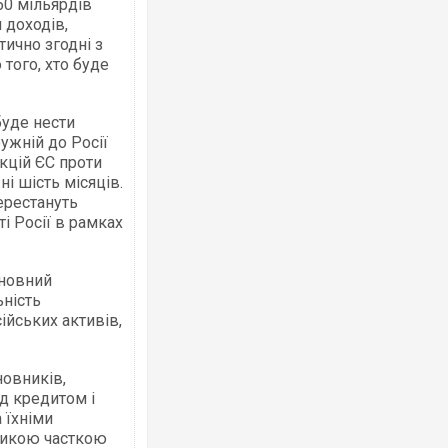
50 мільярдів
 доходів,
тично згодні з
того, хто буде
буде нести
Росія атакувала Суми КАБами: пошко
ужній до Росії
торговельний центр, будинки, є постр
кцій ЄС проти
ФОТО
і шість місяців.
ерестануть
ті Росії в рамках
сновний
ьність
йських активів,
овників,
д кредитом і
Топпосадовцю Повітряних Сил вручил
підозру
 їхніми
ликою часткою