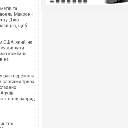
матів та
нюель Макрон і
енту Джо
позицію, щоб
м США, який, на
чку виплати
ські компанії
в на
у разі перемоги
За словами трьох
дкладено
Апулії
їні, вони навряд
шингтон