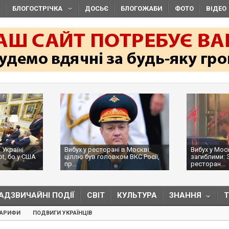
БЛОГОСТРІЧКА
ДОСЬЄ
БЛОГОЖАБИ
ФОТО
ВІДЕО
 Україні
Вибух у ресторані в Москві:
Вибух у Мос
ot, бо у США
ціллю був головком ВКС Росії,
загиблими: 
пр...
ресторан...
АДЗВИЧАЙНІ ПОДІЇ
СВІТ
КУЛЬТУРА
ЗНАННЯ
ТАРИФИ
ПОДВИГИ УКРАЇНЦІВ