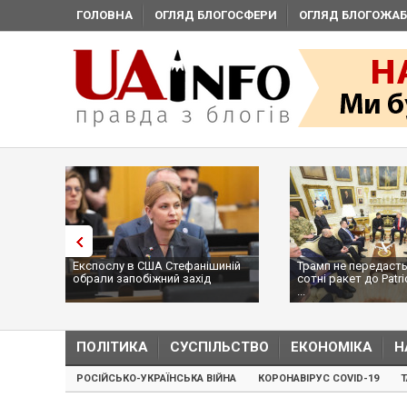
ГОЛОВНА
ОГЛЯД БЛОГОСФЕРИ
ОГЛЯД БЛОГОЖАБ
Експослу в США Стефанішиній
Трамп не передасть
обрали запобіжний захід
сотні ракет до Patri
...
ПОЛІТИКА
СУСПІЛЬСТВО
ЕКОНОМІКА
Н
РОСІЙСЬКО-УКРАЇНСЬКА ВІЙНА
КОРОНАВІРУС COVID-19