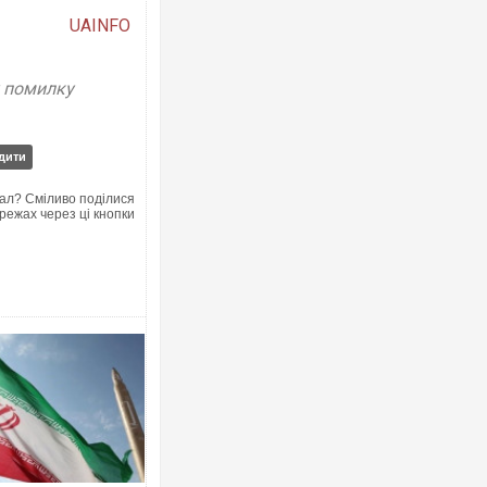
UAINFO
у помилку
дити
ал? Сміливо поділися
режах через ці кнопки