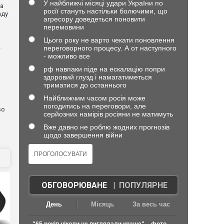
У найближчі місяці удари України по
ла
росії стануть настільки болючими, що
аду
агресору доведеться поновити
перемовини
Цього року не варто чекати поновлення
переговорного процесу. А от наступного
—
- можливо все
рф навпаки піде на ескалацію попри
здоровий глузд і намагатиметься
я
триматися до останнього
Найближчим часом росія може
погодитись на переговори, але
во
серйозних намірів росіяни не матимуть
Вже давно не роблю жодних прогнозів
щодо завершення війни
ОБГОВОРЮВАНЕ
|
ПОПУЛЯРНЕ
День
Місяць
За весь час