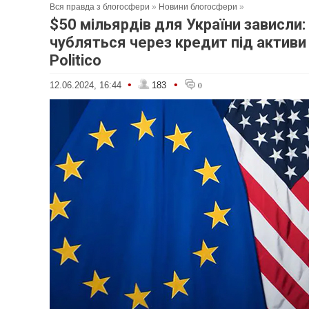
Вся правда з блогосфери
»
Новини блогосфери
»
$50 мільярдів для України зависли
чубляться через кредит під активи
Politico
•
•
12.06.2024, 16:44
183
0