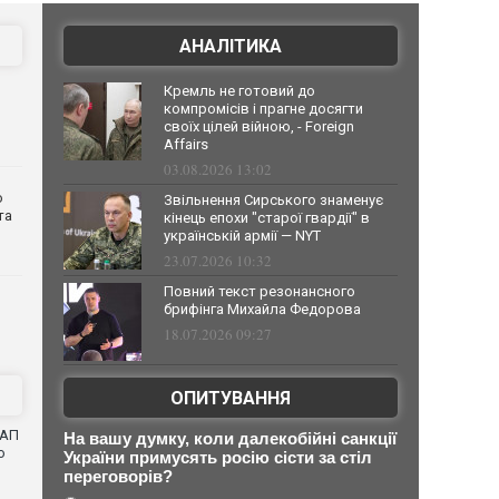
АНАЛІТИКА
Кремль не готовий до
компромісів і прагне досягти
своїх цілей війною, - Foreign
Affairs
03.08.2026 13:02
о
Звільнення Сирського знаменує
та
кінець епохи "старої гвардії" в
українській армії — NYT
23.07.2026 10:32
Повний текст резонансного
брифінга Михайла Федорова
18.07.2026 09:27
ОПИТУВАННЯ
САП
На вашу думку, коли далекобійні санкції
о
України примусять росію сісти за стіл
переговорів?