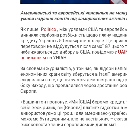
Американські та європейські чиновники не можу
умови надання коштів від заморожених активів 
Як пише
Politico
, між урядами США та європейсь
виникла серйозна розбіжність щодо плану надан
кредиту Україні в 50 мільярдів доларів. Це призв
переговори не відбудуться після самої G7 цього 
наближаються до вибору в США, повідомляє
UAI
посиланням
на УНІАН.
За словами журналістів, у той час, як лідери напі
економічних країн світу зберуться в Італії, амери
сподівання на те, що ця зустріч демонстрації підт
боку Заходу, що провалилися через зростання ро
Європи.
«Вашингтон пропонує: «Ми [США] беремо кредит, 
себе весь ризик, ви [Європа] платите відсотки, а 
використовуємо ці гроші для американо-українс
можемо бути дурними, але не настільки», – сказа
високопоставлений європейський дипломат.