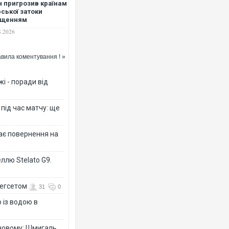
н пригрозив країнам
ської затоки
ищенням
ргоінфраструктури
8.2026
азі нових атак США, -
ters
вила коментування ! »
і - поради від
 під час матчу: ще
дає повернення на
ллю Stelato G9.
Гегсетом
31
0
 із водою в
-новому: Шмигаль