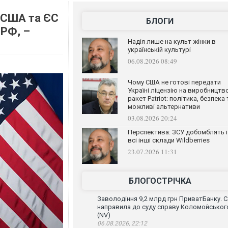
: США та ЄС
БЛОГИ
 РФ, –
Надія лише на культ жінки в
українській культурі
06.08.2026 08:49
Чому США не готові передати
Україні ліцензію на виробництв
ракет Patriot: політика, безпека 
можливі альтернативи
03.08.2026 20:24
Перспектива: ЗСУ добомблять і
всі інші склади Wildberries
23.07.2026 11:31
БЛОГОСТРІЧКА
Заволодіння 9,2 млрд грн ПриватБанку. 
направила до суду справу Коломойськог
(NV)
06.08.2026, 22:12