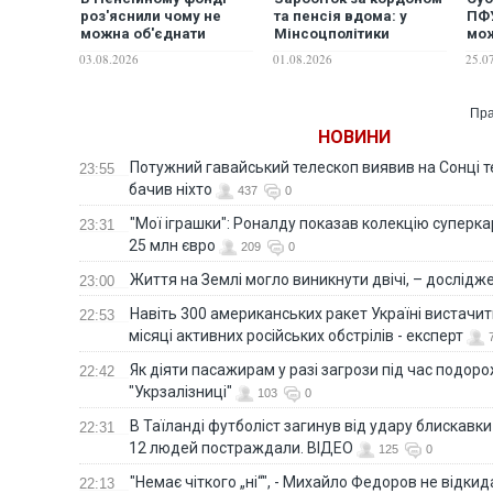
роз'яснили чому не
та пенсія вдома: у
ПФУ
можна об'єднати
Мінсоцполітики
мож
субсидію та пільгу і що
пояснили механізм
вид
03.08.2026
01.08.2026
25.0
краще вибрати
обліку закордонного
од
стажу
Пра
НОВИНИ
Потужний гавайський телескоп виявив на Сонці те
23:55
бачив ніхто
437
0
"Мої іграшки": Роналду показав колекцію суперка
23:31
25 млн євро
209
0
Життя на Землі могло виникнути двічі, – дослідж
23:00
Навіть 300 американських ракет Україні вистачит
22:53
місяці активних російських обстрілів - експерт
Як діяти пасажирам у разі загрози під час подорож
22:42
"Укрзалізниці"
103
0
В Таїланді футболіст загинув від удару блискавки
22:31
12 людей постраждали. ВІДЕО
125
0
"Немає чіткого „ні“", - Михайло Федоров не відки
22:13