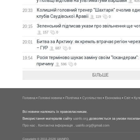
у Польщі відповів на ультиматуми Варшави
405
Колишній головний тренер "Шахтаря" очолив оди
20:33
клубів Саудівської Аравії
119
0
Зеленський підписав укази про звільнення ще чо
20:15
157
0
Битва за Арктику: як кремль втрачає регіон через 
20:01
– ГУР
687
0
Росія терміново шукає заміну своїм "Іскандерам":
19:54
причину
596
0
БІЛЬШЕ
Головна
•
Головні новини
•
Політика
•
Суспільство
•
Економіка
•
Світ
•
Кул
Всі новини належать їх правовласникам.
Використання матеріалів сайту
uainfo.org
дозволяється за умови посиланн
Про нас
.
Контактна інформація
.
uainfo.org@gmail.com
Copyright © 2011-2026 UAINFO.