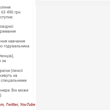
вління
 63 490 грн.
ступне:
повідної
отримання
ення навчання
тою годувальника
ленців);
ю за
раїни (пенсії
живуть на
о спеціальними
онера. Він може
).
am
,
Twitter
,
YouTube