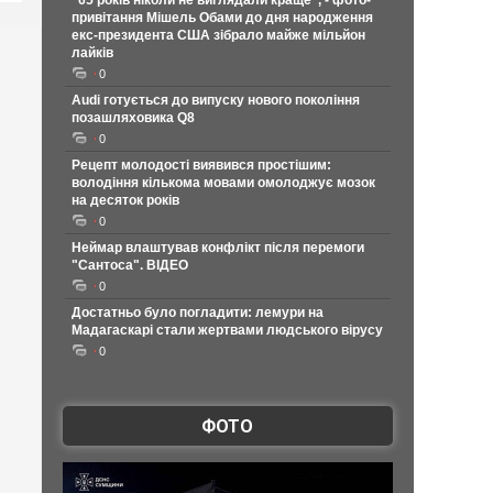
"65 років ніколи не виглядали краще", - фото-
привітання Мішель Обами до дня народження
екс-президента США зібрало майже мільйон
лайків
0
Audi готується до випуску нового покоління
позашляховика Q8
0
Рецепт молодості виявився простішим:
володіння кількома мовами омолоджує мозок
на десяток років
0
Неймар влаштував конфлікт після перемоги
"Сантоса". ВІДЕО
0
Достатньо було погладити: лемури на
Мадагаскарі стали жертвами людського вірусу
0
ФОТО