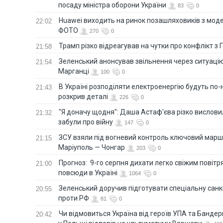
посаду міністра оборони України
83
0
Huawei виходить на ринок позашляховиків з моде
22:02
ФОТО
270
0
Трамп різко відреагував на чутки про конфлікт з 
21:58
Зеленський анонсував звільнення через ситуацію
21:54
Марганці
100
0
В Україні розподіляти електроенергію будуть по
21:43
розкрив деталі
226
0
"Я доначу щодня": Даша Астаф'єва різко висловила
21:32
забули про війну
147
0
ЗСУ взяли під вогневий контроль ключовий марш
21:15
Маріуполь — Чонгар
203
0
Прогноз: 9-го серпня дихати легко свіжим повіт
21:00
повсюди в Україні
1064
0
Зеленський доручив підготувати спеціальну санк
20:55
проти РФ
81
0
Чи відмовиться Україна від героїв УПА та Бандер
20:42