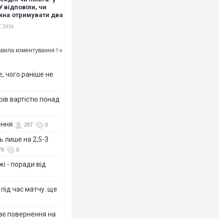
 відповіли, чи
на отримувати два
и допомоги
7.2026
ночасно
вила коментування ! »
, чого раніше не
рів вартістю понад
ення
287
0
ь лише на 2,5-3
78
0
і - поради від
 під час матчу: ще
дає повернення на