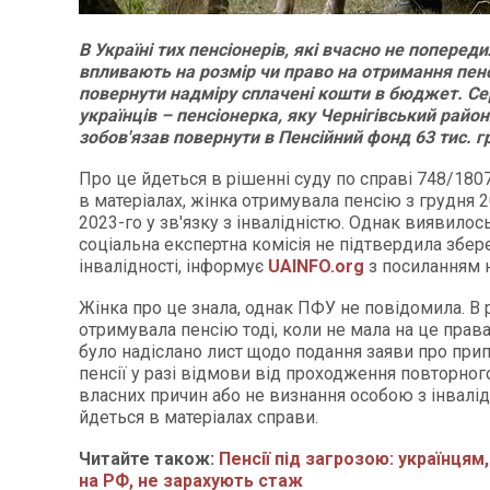
В Україні тих пенсіонерів, які вчасно не попереди
впливають на розмір чи право на отримання пенс
повернути надміру сплачені кошти в бюджет. Се
українців – пенсіонерка, яку Чернігівський райо
зобов'язав повернути в Пенсійний фонд 63 тис. г
Про це йдеться в рішенні суду по справі 748/180
в матеріалах, жінка отримувала пенсію з грудня 2
2023-го у зв'язку з інвалідністю. Однак виявилос
соціальна експертна комісія не підтвердила збе
інвалідності, інформує
UAINFO.org
з посиланням 
Жінка про це знала, однак ПФУ не повідомила. В 
отримувала пенсію тоді, коли не мала на це права
було надіслано лист щодо подання заяви про при
пенсії у разі відмови від проходження повторног
власних причин або не визнання особою з інвалід
йдеться в матеріалах справи.
Читайте також:
Пенсії під загрозою: українцям
на РФ, не зарахують стаж