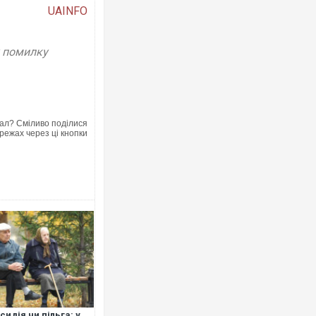
UAINFO
у помилку
Росія атакувала Суми КАБами: пош
торговельний центр, будинки, є пос
ФОТО
ал? Сміливо поділися
режах через ці кнопки
Топпосадовцю Повітряних Сил вруч
підозру
сидія чи пільга: у