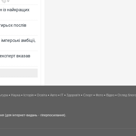
0
н із найкращих
тирьох послів
імперські амбіції,
 експерт вказав
ьтура
•
Наука
•
Історія
•
Освіта
•
Авто
•
IT
•
Здоров'я
•
Спорт
•
Фото
•
Відео
•
Огляд блог
я (для інтернет-видань - гіперпосилання).