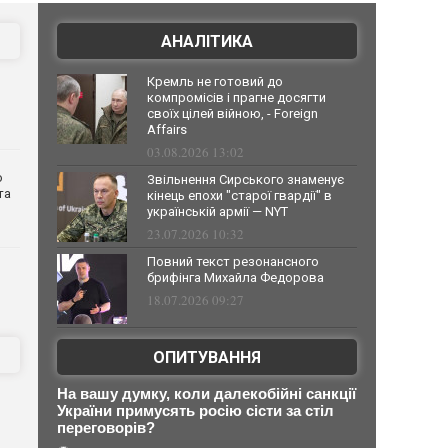
АНАЛІТИКА
Кремль не готовий до
компромісів і прагне досягти
своїх цілей війною, - Foreign
Affairs
03.08.2026 13:02
о
Звільнення Сирського знаменує
та
кінець епохи "старої гвардії" в
українській армії — NYT
23.07.2026 10:32
Повний текст резонансного
брифінга Михайла Федорова
18.07.2026 09:27
ОПИТУВАННЯ
На вашу думку, коли далекобійні санкції
України примусять росію сісти за стіл
переговорів?