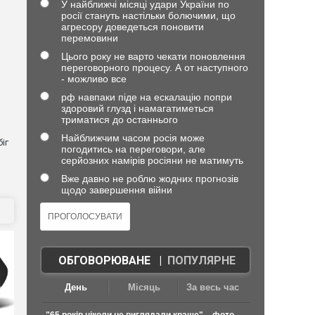
У найближчі місяці удари України по
росії стануть настільки болючими, що
агресору доведеться поновити
перемовини
Цього року не варто чекати поновлення
переговорного процесу. А от наступного
- можливо все
рф навпаки піде на ескалацію попри
здоровий глузд і намагатиметься
триматися до останнього
Найближчим часом росія може
іг
погодитись на переговори, але
серйозних намірів росіяни не матимуть
Вже давно не роблю жодних прогнозів
щодо завершення війни
ОБГОВОРЮВАНЕ
|
ПОПУЛЯРНЕ
День
Місяць
За весь час