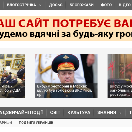
БЛОГОСТРІЧКА
ДОСЬЄ
БЛОГОЖАБИ
ФОТО
ВІДЕО
 Україні
Вибух у ресторані в Москві:
Вибух у Мос
ot, бо у США
ціллю був головком ВКС Росії,
загиблими: 
пр...
ресторан...
АДЗВИЧАЙНІ ПОДІЇ
СВІТ
КУЛЬТУРА
ЗНАННЯ
ТАРИФИ
ПОДВИГИ УКРАЇНЦІВ