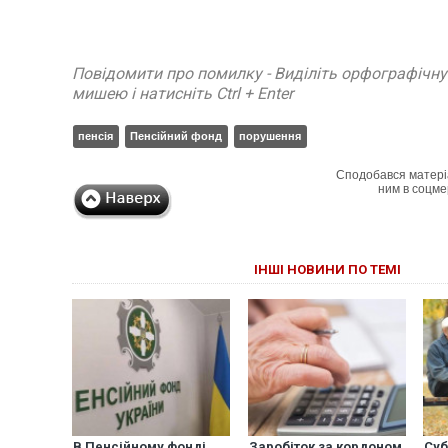
Повідомити про помилку - Виділіть орфографічн
мишею і натисніть Ctrl + Enter
пенсія
Пенсійний фонд
порушення
Сподобався матері
ним в соцме
ІНШІ НОВИНИ ПО ТЕМІ
В Пенсійному фонді
Заробіток за кордоном
Суб