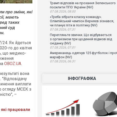
Трамп відповів на прохання Зеленського
посилити ППО України (NV)
ли про зміни, які
07.08.2026, 08:00
ії, мають
«Треба зібрати класну команду».
Олімпійський чемпіон Верняєв зізнався,
ред таких
чи планує піти в політику (NV)
нний суд
07.08.2026, 07:31
рн.
Перегляньте звички. Що відбувається
з організмом при щоденній відмові від
7/24. Як йдеться
сніданку (NV)
020-го до квітня
07.08.2026, 07:01
ь, що медико-
Американець одягнув 125 футболок і проб
марафон (NV)
реження
07.08.2026, 06:31
на
OBOZ.UA
.
результаті вона
ІНФОГРАФІКА
. "Відповідачу
пинення виплати
о огляду МСЕК з
ністю", –
, які працювали