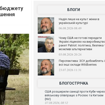
о бюджету
БЛОГИ
рушення
Надія лише на культ жінки в
українській культурі
06.08.2026 08:49
Чому США не готові передати
Україні ліцензію на виробництв
ракет Patriot: політика, безпека 
можливі альтернативи
03.08.2026 20:24
Перспектива: ЗСУ добомблять і
всі інші склади Wildberries
23.07.2026 11:31
БЛОГОСТРІЧКА
США розширили санкції проти Куби через
військову співпрацю з Росією та Китаєм
(NV)
07.08.2026, 08:12