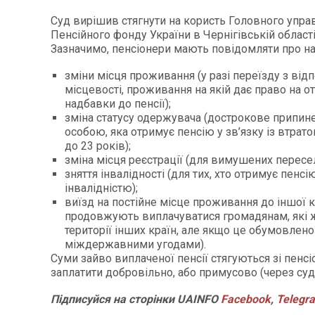
Суд вирішив стягнути на користь Головного упра
Пенсійного фонду України в Чернігівській області
Зазначимо, пенсіонери мають повідомляти про на
зміни місця проживання (у разі переїзду з від
місцевості, проживання на якій дає право на 
надбавки до пенсії);
зміна статусу одержувача (дострокове припин
особою, яка отримує пенсію у зв’язку із втра
до 23 років);
зміна місця реєстрації (для вимушених пересе
зняття інвалідності (для тих, хто отримує пенсі
інвалідністю);
виїзд на постійне місце проживання до іншої к
продовжують виплачуватися громадянам, які 
території інших країн, але якщо це обумовлен
міждержавними угодами).
Суми зайво виплаченої пенсії стягуються зі пенсі
заплатити добровільно, або примусово (через суд
Підписуйся
на
сторінки
UAINFO
Facebook
,
Telegr