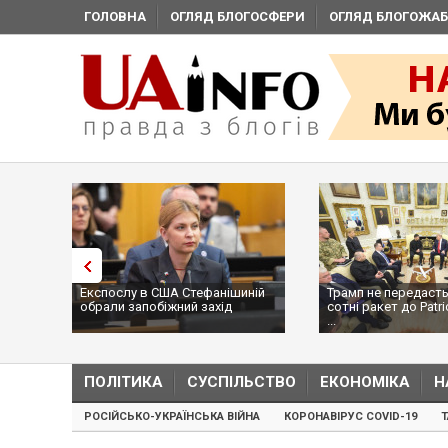
ГОЛОВНА
ОГЛЯД БЛОГОСФЕРИ
ОГЛЯД БЛОГОЖАБ
Експослу в США Стефанішиній
Трамп не передасть
обрали запобіжний захід
сотні ракет до Patri
...
ПОЛІТИКА
СУСПІЛЬСТВО
ЕКОНОМІКА
Н
РОСІЙСЬКО-УКРАЇНСЬКА ВІЙНА
КОРОНАВІРУС COVID-19