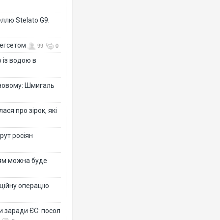
ллю Stelato G9.
Гегсетом
99
0
 із водою в
-новому: Шмигаль
ся про зірок, які
рут росіян
рям можна буде
ційну операцію
и заради ЄС: посол