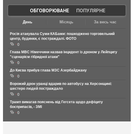
ОБГОВОРЮВАНЕ
|
ПОПУЛЯРНЕ
День
Місяць
За весь час
Росія атакувала Суми КАБами: пошкоджено торговельний
центр, будинки, є постраждалі. ФОТО
0
Глава МВС Німеччини назвав інцидент із дроном у Лейпцигу
"сценарієм гібридної атаки"
0
До Києва прибув глава МЗС Азербайджану
0
Ворожий дрон уранці вдарив по автобусу на Херсонщині:
шестеро людей постраждало
0
Трамп вимагав пояснень від Гегсета щодо дефіциту
боєприпасів, - ЗМІ
0