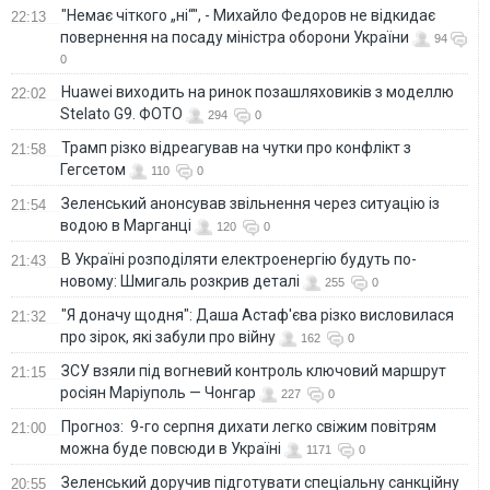
"Немає чіткого „ні“", - Михайло Федоров не відкидає
22:13
повернення на посаду міністра оборони України
94
0
Huawei виходить на ринок позашляховиків з моделлю
22:02
Stelato G9. ФОТО
294
0
Трамп різко відреагував на чутки про конфлікт з
21:58
Гегсетом
110
0
Зеленський анонсував звільнення через ситуацію із
21:54
водою в Марганці
120
0
В Україні розподіляти електроенергію будуть по-
21:43
новому: Шмигаль розкрив деталі
255
0
"Я доначу щодня": Даша Астаф'єва різко висловилася
21:32
про зірок, які забули про війну
162
0
ЗСУ взяли під вогневий контроль ключовий маршрут
21:15
росіян Маріуполь — Чонгар
227
0
Прогноз: 9-го серпня дихати легко свіжим повітрям
21:00
можна буде повсюди в Україні
1171
0
Зеленський доручив підготувати спеціальну санкційну
20:55