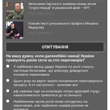
Звільнення Сирського знаменує кінець епохи
"старої гвардії" в українській армії — NYT
23.07.2026 10:32
Повний текст резонансного брифінга Михайла
Федорова
18.07.2026 09:27
ОПИТУВАННЯ
На вашу думку, коли далекобійні санкції України
примусять росію сісти за стіл переговорів?
У найближчі місяці удари України по росії стануть
настільки болючими, що агресору доведеться
поновити перемовини
Цього року не варто чекати поновлення переговорного
процесу. А от наступного - можливо все
рф навпаки піде на ескалацію попри здоровий глузд і
намагатиметься триматися до останнього
Найближчим часом росія може погодитись на
переговори, але серйозних намірів росіяни не
матимуть