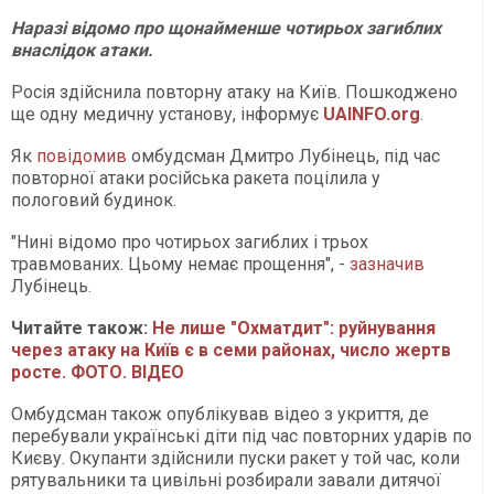
Наразі відомо про щонайменше чотирьох загиблих
внаслідок атаки.
Росія здійснила повторну атаку на Київ. Пошкоджено
ще одну медичну установу, інформує
UAINFO.org
.
Як
повідомив
омбудсман Дмитро Лубінець, під час
повторної атаки російська ракета поцілила у
пологовий будинок.
"Нині відомо про чотирьох загиблих і трьох
травмованих. Цьому немає прощення", -
зазначив
Лубінець.
Читайте також:
Не лише "Охматдит": руйнування
через атаку на Київ є в семи районах, число жертв
росте. ФОТО. ВІДЕО
Омбудсман також опублікував відео з укриття, де
перебували українські діти під час повторних ударів по
Києву. Окупанти здійснили пуски ракет у той час, коли
рятувальники та цивільні розбирали завали дитячої