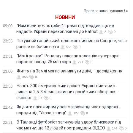
зросла до 33
приватні будинки
Правила коментування ! »
НОВИНИ
"Нам вони теж потрібні": Трамп підтвердив, що не
09:00
надасть Україні перехоплювачі до Patriot
8
0
Потужний гавайський телескоп виявив на Сонці те, чого
23:55
раніше не бачив ніхто
563
0
"Мої іграшки": Роналду показав колекцію суперкарів
23:31
вартістю понад 25 млн євро
271
0
Життя на Землі могло виникнути двічі, – дослідження
23:00
355
0
Навіть 300 американських ракет Україні вистачить
22:53
лише на 2,5-3 місяці активних російських обстрілів -
експерт
97
0
Як діяти пасажирам у разі загрози під час подорожі -
22:42
поради від "Укрзалізниці"
127
0
В Таїланді футболіст загинув від удару блискавки під
22:31
час матчу: ще 12 людей постраждали. ВІДЕО
144
0