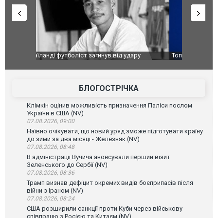
ару
Топпосадовцю Повітряних Сил вручили нову
Сили оборо
ей
підозру
губернатор
атаку. ВІД
БЛОГОСТРІЧКА
Клімкін оцінив можливість призначення Паліси послом
України в США (NV)
07.08.2026, 09:00
Наївно очікувати, що новий уряд зможе підготувати країну
до зими за два місяці - Железняк (NV)
07.08.2026, 08:48
В адміністрації Вучича анонсували перший візит
Зеленського до Сербії (NV)
07.08.2026, 08:36
Трамп визнав дефіцит окремих видів боєприпасів після
війни з Іраном (NV)
07.08.2026, 08:24
США розширили санкції проти Куби через військову
співпрацю з Росією та Китаєм (NV)