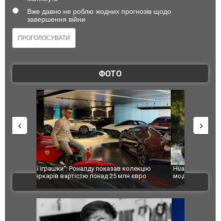
Вже давно не роблю жодних прогнозів щодо
завершення війни
ФОТО
лекцію
Huawei виходить на ринок позашляховиків з
Росія атак
євро
моделлю Stelato G9. ФОТО
торговельн
ВІДЕО
ФОТО