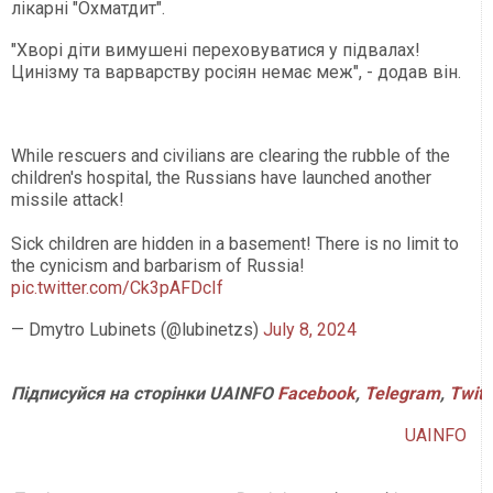
лікарні "Охматдит".
"Хворі діти вимушені переховуватися у підвалах!
Цинізму та варварству росіян немає меж", - додав він.
While rescuers and civilians are clearing the rubble of the
children's hospital, the Russians have launched another
missile attack!
Sick children are hidden in a basement! There is no limit to
the cynicism and barbarism of Russia!
pic.twitter.com/Ck3pAFDcIf
— Dmytro Lubinets (@lubinetzs)
July 8, 2024
Підписуйся
на
сторінки
UAINFO
Facebook
,
Telegram
,
Twitt
UAINFO