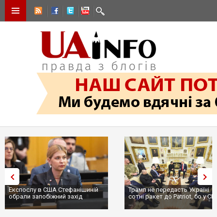
Експослу в США Стефанішиній
Трамп не передасть Україні
обрали запобіжний захід
сотні ракет до Patriot, бо у С
...