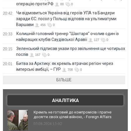
операцію проти РФ
88
0
Чи відмовиться Україна від героїв УПА та Бандери
20:42
заради ЄС: посол у Польщі відповів на ультиматуми
Варшави
456
0
Колишній головний тренер "Шахтаря" очолив один із
20:33
найкращих клубів Саудівської Аравії
127
0
Зеленський підписав укази про звільнення ще чотирьох
20:15
послів
167
0
Битва за Арктику: як кремль втрачає регіон через
20:01
імперські амбіції, – ГУР
708
0
БІЛЬШЕ
АНАЛІТИКА
Кремль не готовий до компромісів і прагне
досягти своїх цілей війною, - Foreign Affairs
03.08.2026 13:02