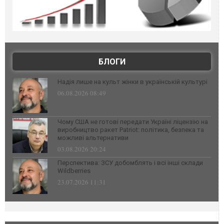
БЛОГИ
Надія лише на культ жінки в українській культурі
06.08.2026 08:49
Чому США не готові передати Україні ліцензію на
виробництво ракет Patriot: політика, безпека та
можливі альтернативи
03.08.2026 20:24
Перспектива: ЗСУ добомблять і всі інші склади
Wildberries
23.07.2026 11:31