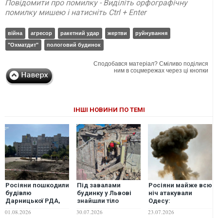
Повідомити про помилку - Виділіть орфографічну
помилку мишею і натисніть Ctrl + Enter
війна
агресор
ракетний удар
жертви
руйнування
"Охматдит"
пологовий будинок
Сподобався матеріал? Сміливо поділися
ним в соцмережах через ці кнопки
ІНШІ НОВИНИ ПО ТЕМІ
Росіяни пошкодили
Під завалами
Росіяни майже всю
будівлю
будинку у Львові
ніч атакували
Дарницької РДА,
знайшли тіло
Одесу:
кількість
чоловіка
пошкоджено
01.08.2026
30.07.2026
23.07.2026
поранених у Києві
інфраструктуру та