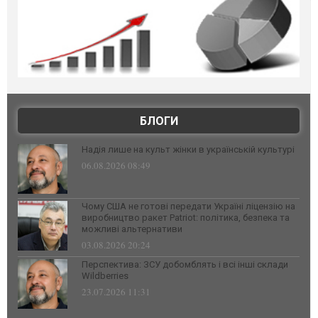
БЛОГИ
Надія лише на культ жінки в українській культурі
06.08.2026 08:49
Чому США не готові передати Україні ліцензію на
виробництво ракет Patriot: політика, безпека та
можливі альтернативи
03.08.2026 20:24
Перспектива: ЗСУ добомблять і всі інші склади
Wildberries
23.07.2026 11:31