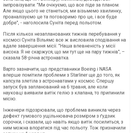
імпровізувати. "Ми очікуємо, що все піде за планом.
Але якщо цього не станеться, ми візьмемо хвилинку,
проаналізуємо це та поговоримо про це, і все буде
добре", - наголосила Суніта перед польотом.
Після кількох незапланованих тижнів перебування у
космосі Суніта Вільямс все ж висловила сподівання на
вдале завершення місії. "Наша впевненість у місії
висока. Я не скаржуся, що ми тут ще на пару тижнів", –
сказала 58-річна астронавтка.
Варто зазначити, що представники Boeing і NASA
вперше помітили проблеми з Starliner ще до того, як
капсула злетіла з астронавтами у космос. Спершу
запуск був запланований на 6 травня, але коли
науковці виявили витік гелію з клапана, то припинили
місію.
Інженери підозрювали, що проблема виникла через
дефект гумового ущільнювача розміром з ґудзик
сорочки, і сказали, що навіть якщо витік посилиться, з
ним можна впоратися під час польоту. Тож призначили