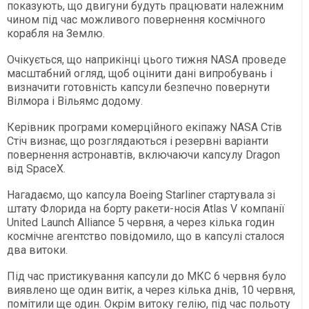
показують, що двигуни будуть працювати належним
чином під час можливого повернення космічного
корабля на Землю.
Очікується, що наприкінці цього тижня NASA проведе
масштабний огляд, щоб оцінити дані випробувань і
визначити готовність капсули безпечно повернути
Вілмора і Вільямс додому.
Керівник програми комерційного екіпажу NASA Стів
Стіч визнає, що розглядаються і резервні варіанти
повернення астронавтів, включаючи капсулу Dragon
від SpaceX.
Нагадаємо, що капсула Boeing Starliner стартувала зі
штату Флорида на борту ракети-носія Atlas V компанії
United Launch Alliance 5 червня, а через кілька годин
космічне агентство повідомило, що в капсулі сталося
два витоки.
Під час пристикування капсули до МКС 6 червня було
виявлено ще один витік, а через кілька днів, 10 червня,
помітили ще один. Окрім витоку гелію, під час польоту