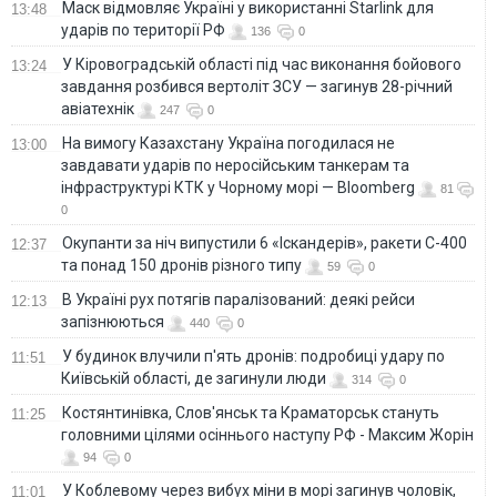
Маск відмовляє Україні у використанні Starlink для
13:48
ударів по території РФ
136
0
У Кіровоградській області під час виконання бойового
13:24
завдання розбився вертоліт ЗСУ — загинув 28-річний
авіатехнік
247
0
На вимогу Казахстану Україна погодилася не
13:00
завдавати ударів по неросійським танкерам та
інфраструктурі КТК у Чорному морі — Bloomberg
81
0
Окупанти за ніч випустили 6 «Іскандерів», ракети С-400
12:37
та понад 150 дронів різного типу
59
0
В Україні рух потягів паралізований: деякі рейси
12:13
запізнюються
440
0
У будинок влучили п'ять дронів: подробиці удару по
11:51
Київській області, де загинули люди
314
0
Костянтинівка, Слов'янськ та Краматорськ стануть
11:25
головними цілями осіннього наступу РФ - Максим Жорін
94
0
У Коблевому через вибух міни в морі загинув чоловік,
11:01