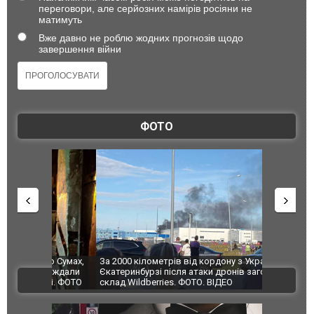
переговори, але серйозних намірів росіяни не
матимуть
Вже давно не роблю жодних прогнозів щодо
завершення війни
ФОТО
по Сумах,
За 2000 кілометрів від кордону з Україною: в
"Мої іграш
траждали
Єкатеринбурзі після атаки дронів загорівся
суперкарів
ВІДЕО
ині. ФОТО
склад Wildberries. ФОТО. ВІДЕО