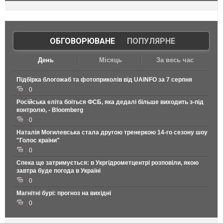
ОБГОВОРЮВАНЕ
|
ПОПУЛЯРНЕ
День
Місяць
За весь час
Підбірка блогожаб та фотоприколів від UAINFO за 7 серпня
0
Російська еліта боїться ФСБ, яка дедалі більше виходить з-під
контролю, - Bloomberg
0
Наталія Могилевська стала другою тренеркою 14-го сезону шоу
"Голос країни"
0
Спека ще затримується: в Укргідрометцентрі розповіли, якою
завтра буде погода в Україні
0
Магнітні бурі: прогноз на вихідні
0