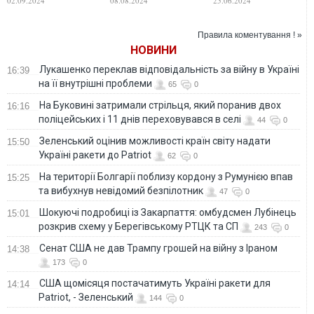
02.09.2024
08.08.2024
25.06.2024
Boeing почав
врятувати ракета
Boeing Starliner: що
видавати дивні
Ілона Маска
відомо та як
звуки
SpaceX може
Правила коментування ! »
виконати
НОВИНИ
рятувальну місію
Лукашенко переклав відповідальність за війну в Україні
16:39
на її внутрішні проблеми
65
0
На Буковині затримали стрільця, який поранив двох
16:16
поліцейських і 11 днів переховувався в селі
44
0
Зеленський оцінив можливості країн світу надати
15:50
Україні ракети до Patriot
62
0
На території Болгарії поблизу кордону з Румунією впав
15:25
та вибухнув невідомий безпілотник
47
0
Шокуючі подробиці із Закарпаття: омбудсмен Лубінець
15:01
розкрив схему у Берегівському РТЦК та СП
243
0
Сенат США не дав Трампу грошей на війну з Іраном
14:38
173
0
США щомісяця постачатимуть Україні ракети для
14:14
Patriot, - Зеленський
144
0