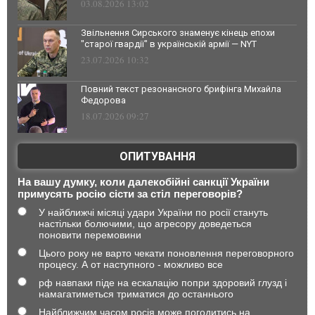
03.08.2026 13:02
Звільнення Сирського знаменує кінець епохи
"старої гвардії" в українській армії — NYT
23.07.2026 10:32
Повний текст резонансного брифінга Михайла
Федорова
18.07.2026 09:27
ОПИТУВАННЯ
На вашу думку, коли далекобійні санкції України
примусять росію сісти за стіл переговорів?
У найближчі місяці удари України по росії стануть
настільки болючими, що агресору доведеться
поновити перемовини
Цього року не варто чекати поновлення переговорного
процесу. А от наступного - можливо все
рф навпаки піде на ескалацію попри здоровий глузд і
намагатиметься триматися до останнього
Найближчим часом росія може погодитись на