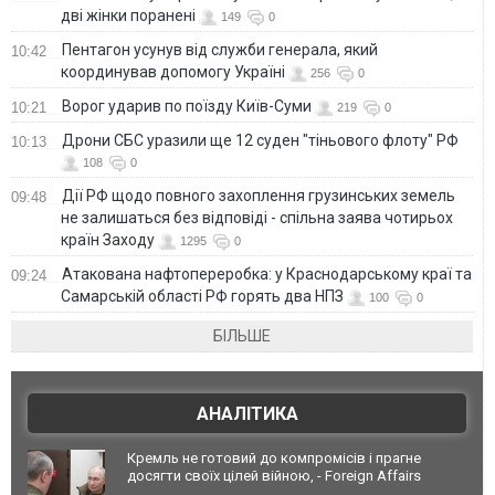
дві жінки поранені
149
0
Пентагон усунув від служби генерала, який
10:42
координував допомогу Україні
256
0
Ворог ударив по поїзду Київ-Суми
10:21
219
0
Дрони СБС уразили ще 12 суден "тіньового флоту" РФ
10:13
108
0
Дії РФ щодо повного захоплення грузинських земель
09:48
не залишаться без відповіді - спільна заява чотирьох
країн Заходу
1295
0
Атакована нафтопереробка: у Краснодарському краї та
09:24
Самарській області РФ горять два НПЗ
100
0
БІЛЬШЕ
АНАЛІТИКА
Кремль не готовий до компромісів і прагне
досягти своїх цілей війною, - Foreign Affairs