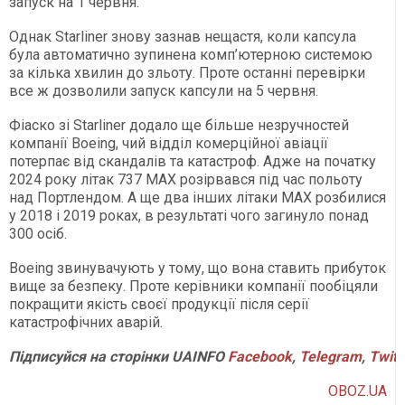
запуск на 1 червня.
Однак Starliner знову зазнав нещастя, коли капсула
була автоматично зупинена комп’ютерною системою
за кілька хвилин до зльоту. Проте останні перевірки
все ж дозволили запуск капсули на 5 червня.
Фіаско зі Starliner додало ще більше незручностей
компанії Boeing, чий відділ комерційної авіації
потерпає від скандалів та катастроф. Адже на початку
2024 року літак 737 MAX розірвався під час польоту
над Портлендом. А ще два інших літаки MAX розбилися
у 2018 і 2019 роках, в результаті чого загинуло понад
300 осіб.
Boeing звинувачують у тому, що вона ставить прибуток
вище за безпеку. Проте керівники компанії пообіцяли
покращити якість своєї продукції після серії
катастрофічних аварій.
Підписуйся
на
сторінки
UAINFO
Facebook
,
Telegram
,
Twitt
OBOZ.UA