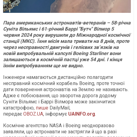
Пара американських астронавтів-ветеранів – 58-річна
Суніта Вільямс і 61-річний Баррі "Бутч" Вілмор 5
червня 2024 року вирушили до Міжнародної космічної
станції (МКС). Їхня місія мала тривати на 8 днів, проте
через несправності двигунів і гелієвих зв’язків на
новій випробувальній капсулі Boeing Starliner вони
залишаються в космічній пастці уже 54 дні. І кінця
їхнім випробуванням ще не видно.
Інженери намагаються дистанційно полагодити
несправний космічний корабель Boeing, проте точної
дати повернення астронавтів на Землю не називають.
Адже є побоювання, що зворотна дорога додому
Суніти Вільямс і Баррі Вілмора може закінчитися
катастрофою,
пише
DailyMail,
передає
OBOZ.UA
, інформує
UAINFO
.org
.
Космічне агентство NASA і Boeing неодноразово
заявляли, що астронавти не застрягли й що в разі