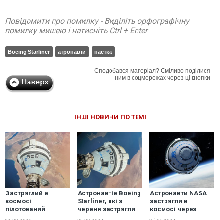
Повідомити про помилку - Виділіть орфографічну
помилку мишею і натисніть Ctrl + Enter
Boeing Starliner
атронавти
пастка
Сподобався матеріал? Сміливо поділися
ним в соцмережах через ці кнопки
ІНШІ НОВИНИ ПО ТЕМІ
Застряглий в
Астронавтів Boeing
Астронавти NASA
космосі
Starliner, які з
застрягли в
пілотований
червня застрягли
космосі через
корабель від
на МКС, може
несправність