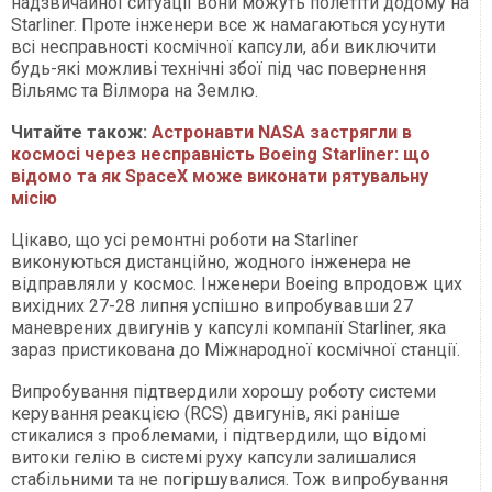
надзвичайної ситуації вони можуть полетіти додому на
Starliner. Проте інженери все ж намагаються усунути
всі несправності космічної капсули, аби виключити
будь-які можливі технічні збої під час повернення
Вільямс та Вілмора на Землю.
Читайте також:
Астронавти NASA застрягли в
космосі через несправність Boeing Starliner: що
відомо та як SpaceX може виконати рятувальну
місію
Цікаво, що усі ремонтні роботи на Starliner
виконуються дистанційно, жодного інженера не
відправляли у космос. Інженери Boeing впродовж цих
вихідних 27-28 липня успішно випробувавши 27
маневрених двигунів у капсулі компанії Starliner, яка
зараз пристикована до Міжнародної космічної станції.
Випробування підтвердили хорошу роботу системи
керування реакцією (RCS) двигунів, які раніше
стикалися з проблемами, і підтвердили, що відомі
витоки гелію в системі руху капсули залишалися
стабільними та не погіршувалися. Тож випробування