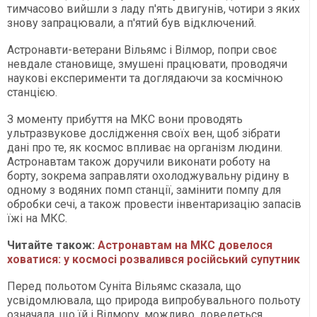
тимчасово вийшли з ладу п'ять двигунів, чотири з яких
знову запрацювали, а п'ятий був відключений.
Астронавти-ветерани Вільямс і Вілмор, попри своє
невдале становище, змушені працювати, проводячи
наукові експерименти та доглядаючи за космічною
станцією.
З моменту прибуття на МКС вони проводять
ультразвукове дослідження своїх вен, щоб зібрати
дані про те, як космос впливає на організм людини.
Астронавтам також доручили виконати роботу на
борту, зокрема заправляти охолоджувальну рідину в
одному з водяних помп станції, замінити помпу для
обробки сечі, а також провести інвентаризацію запасів
їжі на МКС.
Читайте також:
Астронавтам на МКС довелося
ховатися: у космосі розвалився російський супутник
Перед польотом Суніта Вільямс сказала, що
усвідомлювала, що природа випробувального польоту
означала, що їй і Вілмору, можливо, доведеться