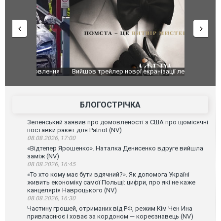
оновлення
Вийшов трейлер нової екранізації легендарного
Зеленський
фільму "Афера Томаса Крауна"
перемовин
БЛОГОСТРІЧКА
Зеленський заявив про домовленості з США про щомісячні
поставки ракет для Patriot (NV)
08.08.2026, 17:00
«Відтепер Ярошенко». Наталка Денисенко вдруге вийшла
заміж (NV)
08.08.2026, 16:45
«То хто кому має бути вдячний?». Як допомога Україні
живить економіку самої Польщі: цифри, про які не каже
канцелярія Навроцького (NV)
08.08.2026, 16:30
Частину грошей, отриманих від РФ, режим Кім Чен Ина
привласнює і ховає за кордоном — кореєзнавець (NV)