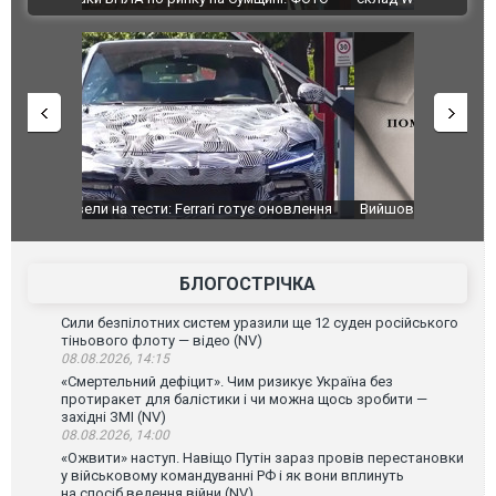
оновлення
Вийшов трейлер нової екранізації легендарного
Зеленський
фільму "Афера Томаса Крауна"
перемовин
БЛОГОСТРІЧКА
Сили безпілотних систем уразили ще 12 суден російського
тіньового флоту — відео (NV)
08.08.2026, 14:15
«Смертельний дефіцит». Чим ризикує Україна без
протиракет для балістики і чи можна щось зробити —
західні ЗМІ (NV)
08.08.2026, 14:00
«Ожвити» наступ. Навіщо Путін зараз провів перестановки
у військовому командуванні РФ і як вони вплинуть
на спосіб ведення війни (NV)