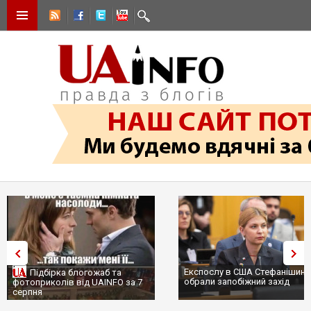
Експослу в США Стефанішині
Підбірка блогожаб та
обрали запобіжний захід
фотоприколів від UAINFO за 7
серпня