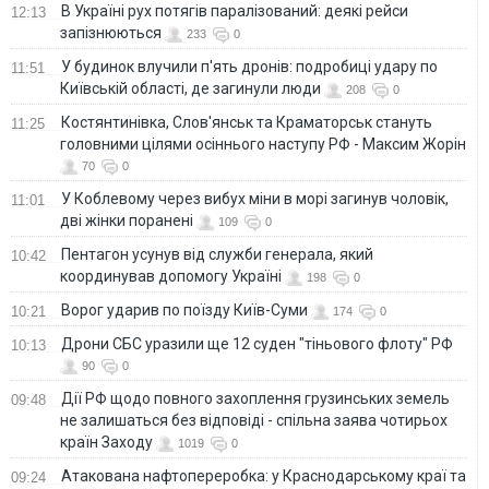
В Україні рух потягів паралізований: деякі рейси
12:13
запізнюються
233
0
У будинок влучили п'ять дронів: подробиці удару по
11:51
Київській області, де загинули люди
208
0
Костянтинівка, Слов'янськ та Краматорськ стануть
11:25
головними цілями осіннього наступу РФ - Максим Жорін
70
0
У Коблевому через вибух міни в морі загинув чоловік,
11:01
дві жінки поранені
109
0
Пентагон усунув від служби генерала, який
10:42
координував допомогу Україні
198
0
Ворог ударив по поїзду Київ-Суми
10:21
174
0
Дрони СБС уразили ще 12 суден "тіньового флоту" РФ
10:13
90
0
Дії РФ щодо повного захоплення грузинських земель
09:48
не залишаться без відповіді - спільна заява чотирьох
країн Заходу
1019
0
Атакована нафтопереробка: у Краснодарському краї та
09:24