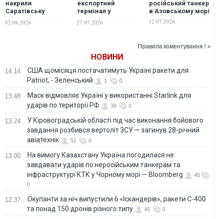
накрили
експортний
російський танкер
Саратівську
термінал у
в Азовському морі
область після
Ростовській
12.07.2026
02.08.2026
27.07.2026
масованого удару
області,
безпілотників
ретранслятор
управління
Правила коментування ! »
ударними БпЛА та
НОВИНИ
автомобільний
міст, - Генштаб ЗСУ
США щомісяця постачатимуть Україні ракети для
14:14
Patriot, - Зеленський
1
0
Маск відмовляє Україні у використанні Starlink для
13:48
ударів по території РФ
38
0
У Кіровоградській області під час виконання бойового
13:24
завдання розбився вертоліт ЗСУ — загинув 28-річний
авіатехнік
51
0
На вимогу Казахстану Україна погодилася не
13:00
завдавати ударів по неросійським танкерам та
інфраструктурі КТК у Чорному морі — Bloomberg
45
0
Окупанти за ніч випустили 6 «Іскандерів», ракети С-400
12:37
та понад 150 дронів різного типу
45
0