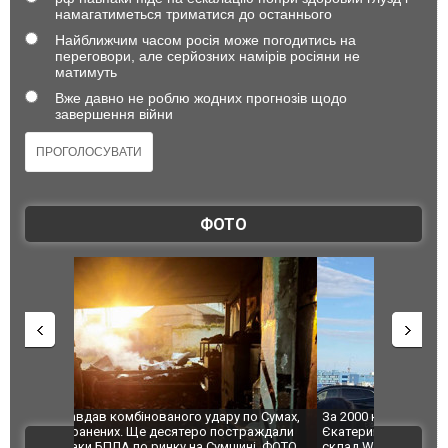
намагатиметься триматися до останнього
Найближчим часом росія може погодитись на
переговори, але серйозних намірів росіяни не
матимуть
Вже давно не роблю жодних прогнозів щодо
завершення війни
ФОТО
по Сумах,
За 2000 кілометрів від кордону з Україною: в
"Мої іграш
траждали
Єкатеринбурзі після атаки дронів загорівся
суперкарів
ВІДЕО
ині. ФОТО
склад Wildberries. ФОТО. ВІДЕО