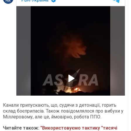
Канали припускають, що, судячи з детонації, горить
склад боєприпасів. Також повідомлялося про вибухи у
Міллеровому, але це, ймовірно, робота ППО.
Читайте також:
"Використовуємо тактику "тисячі