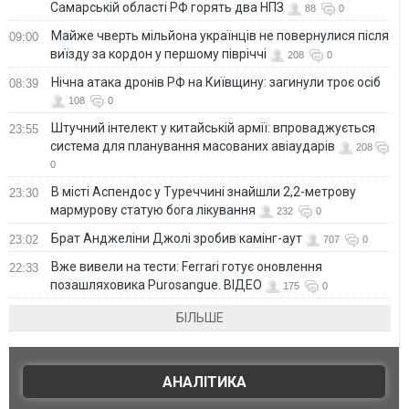
Самарській області РФ горять два НПЗ
88
0
Майже чверть мільйона українців не повернулися після
09:00
виїзду за кордон у першому півріччі
208
0
Нічна атака дронів РФ на Київщину: загинули троє осіб
08:39
108
0
Штучний інтелект у китайській армії: впроваджується
23:55
система для планування масованих авіаударів
208
0
В місті Аспендос у Туреччині знайшли 2,2-метрову
23:30
мармурову статую бога лікування
232
0
Брат Анджеліни Джолі зробив камінг-аут
23:02
707
0
Вже вивели на тести: Ferrari готує оновлення
22:33
позашляховика Purosangue. ВІДЕО
175
0
БІЛЬШЕ
АНАЛІТИКА