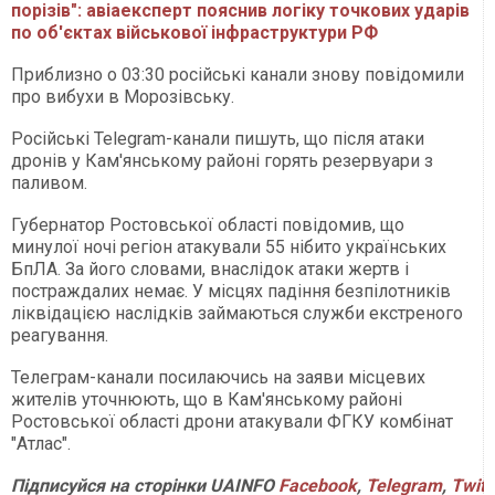
порізів": авіаексперт пояснив логіку точкових ударів
по об'єктах військової інфраструктури РФ
Приблизно о 03:30 російські канали знову повідомили
про вибухи в Морозівську.
Російські Telegram-канали пишуть, що після атаки
дронів у Кам'янському районі горять резервуари з
паливом.
Губернатор Ростовської області повідомив, що
минулої ночі регіон атакували 55 нібито українських
БпЛА. За його словами, внаслідок атаки жертв і
постраждалих немає. У місцях падіння безпілотників
ліквідацією наслідків займаються служби екстреного
реагування.
Телеграм-канали посилаючись на заяви місцевих
жителів уточнюють, що в Кам'янському районі
Ростовської області дрони атакували ФГКУ комбінат
"Атлас".
Підписуйся
на
сторінки
UAINFO
Facebook
,
Telegram
,
Twitt