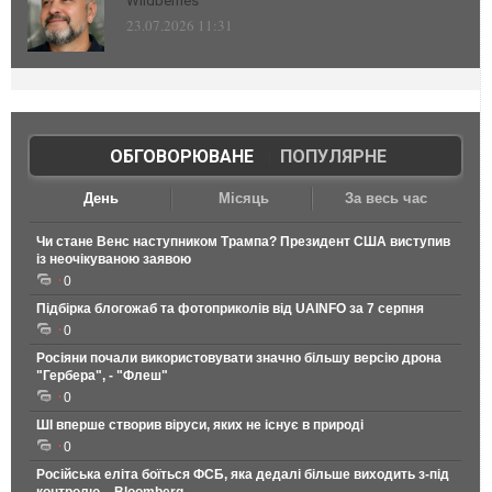
Wildberries
23.07.2026 11:31
ОБГОВОРЮВАНЕ
|
ПОПУЛЯРНЕ
День
Місяць
За весь час
Чи стане Венс наступником Трампа? Президент США виступив
із неочікуваною заявою
0
Підбірка блогожаб та фотоприколів від UAINFO за 7 серпня
0
Росіяни почали використовувати значно більшу версію дрона
"Гербера", - "Флеш"
0
ШІ вперше створив віруси, яких не існує в природі
0
Російська еліта боїться ФСБ, яка дедалі більше виходить з-під