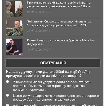
Кремль не готовий до компромісів і прагне
досягти своїх цілей війною, - Foreign Affairs
03.08.2026 13:02
Звільнення Сирського знаменує кінець епохи
"старої гвардії" в українській армії — NYT
23.07.2026 10:32
Повний текст резонансного брифінга Михайла
Федорова
18.07.2026 09:27
ОПИТУВАННЯ
На вашу думку, коли далекобійні санкції України
примусять росію сісти за стіл переговорів?
У найближчі місяці удари України по росії стануть
настільки болючими, що агресору доведеться
поновити перемовини
Цього року не варто чекати поновлення переговорного
процесу. А от наступного - можливо все
рф навпаки піде на ескалацію попри здоровий глузд і