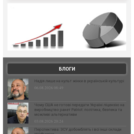
БЛОГИ
Надія лише на культ жінки в українській культурі
06.08.2026 08:49
Чому США не готові передати Україні ліцензію на
виробництво ракет Patriot: політика, безпека та
можливі альтернативи
03.08.2026 20:24
Перспектива: ЗСУ добомблять і всі інші склади