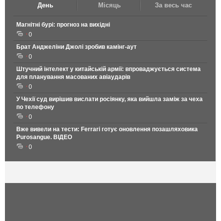
День
Місяць
За весь час
Магнітні бурі: прогноз на вихідні
0
Брат Анджеліни Джолі зробив камінг-аут
0
Штучний інтелект у китайській армії: впроваджується система
для планування масованих авіаударів
0
У Чехії суд вирішив вислати росіянку, яка вийшла заміж за чеха
по телефону
0
Вже вивели на тести: Ferrari готує оновлення позашляховика
Purosangue. ВІДЕО
0