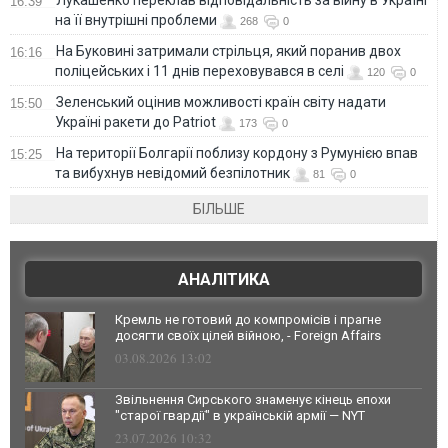
Лукашенко переклав відповідальність за війну в Україні
16:39
на її внутрішні проблеми
268
0
На Буковині затримали стрільця, який поранив двох
16:16
поліцейських і 11 днів переховувався в селі
120
0
Зеленський оцінив можливості країн світу надати
15:50
Україні ракети до Patriot
173
0
На території Болгарії поблизу кордону з Румунією впав
15:25
та вибухнув невідомий безпілотник
81
0
БІЛЬШЕ
АНАЛІТИКА
Кремль не готовий до компромісів і прагне
досягти своїх цілей війною, - Foreign Affairs
03.08.2026 13:02
Звільнення Сирського знаменує кінець епохи
"старої гвардії" в українській армії — NYT
23.07.2026 10:32