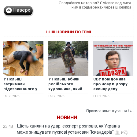
Сподобався матеріал? Сміливо поділися
ним в соцмережах через ці кнопки
ІНШІ НОВИНИ ПО ТЕМІ
У Польщі
У Польщі вбили
СБУ повідомила
затримали
російського
про нову підозру
підозрюваного у
художника, який
екснардепу
вбивстві
публікував
Мураєву, який
18.06.2026
16.06.2026
11.05.2026
російського
карикатури на
заперечує збройну
художника: у нього
Путіна і Сталіна:
агресію рф проти
грузинський
правоохоронці
України
Правила коментування ! »
паспорт
затримали трьох
НОВИНИ
осіб
Шість хвилин на удар: експерт розповів, як Україна
23:48
може знищувати пускові установки "Іскандерів"
9