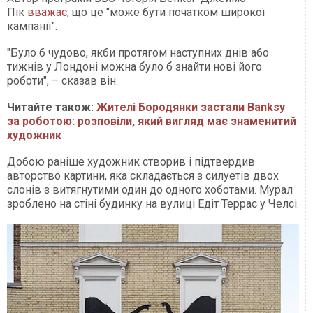
Пік
вважає
, що це "може бути початком широкої
кампанії".
"Було б чудово, якби протягом наступних днів або
тижнів у Лондоні можна було б знайти нові його
роботи", – сказав він.
Читайте також:
Жителі Бородянки застали Banksy
за роботою: розповіли, який вигляд має знаменитий
художник
Добою раніше художник створив і підтвердив
авторство картини, яка складається з силуетів двох
слонів з витягнутими один до одного хоботами. Мурал
зроблено на стіні будинку на вулиці Едіт Террас у Челсі.