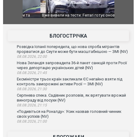
дом та
Вже вивели на тести: Ferrari готує оновлення
Вийшов тре
позашляховика Purosangue. ВІДЕО
фільму "Аф
БЛОГОСТРІЧКА
Розвідка Іспанії попередила, що нова спроба мігрантів
прорватися до Сеути може бути масштабнішою — ЗМІ (NV)
08.08.2026, 22:00
Нова Зеландія запровадила 36-й пакет санкцій проти Росії
через депортацію українських дітей (NV)
08.08.2026, 21:45
Ексміністри трьох країн закликали ЄС негайно взяти під
контроль заморожені активи Росії — ЗМІ (NV)
08.08.2026, 21:30
Серпнева спека. Садівник розповів, як врятувати врожай
винограду від посухи (NV)
08.08.2026, 21:15
«Подивіться на Роналду»: Усик назвав головний чинник
своїх успіхів (NV)
08.08.2026, 21:00