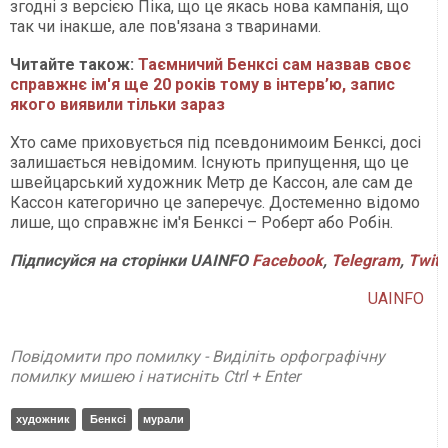
згодні з версією Піка, що це якась нова кампанія, що
так чи інакше, але пов'язана з тваринами.
Читайте також:
Таємничий Бенксі сам назвав своє
справжнє ім'я ще 20 років тому в інтерв’ю, запис
якого виявили тільки зараз
Хто саме приховується під псевдонимоим Бенксі, досі
залишається невідомим. Існують припущення, що це
швейцарський художник Метр де Кассон, але сам де
Кассон категорично це заперечує. Достеменно відомо
лише, що справжнє ім'я Бенксі – Роберт або Робін.
Підписуйся на сторінки UAINFO
Facebook
,
Telegram
,
Twitt
UAINFO
Повідомити про помилку - Виділіть орфографічну
помилку мишею і натисніть Ctrl + Enter
художник
Бенксі
мурали