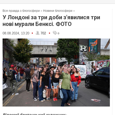
Вся правда з блогосфери
»
Новини блогосфери
»
У Лондоні за три доби з'явилися три
нові мурали Бенксі. ФОТО
•
•
08.08.2024, 13:20
702
0
Відомий британський художник-