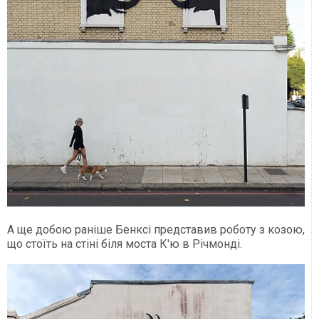
А ще добою раніше Бенксі представив роботу з козою,
що стоїть на стіні біля моста К'ю в Річмонді.