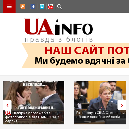
Експослу в США Стефанішиній
Трамп не передасть Україні
обрали запобіжний захід
сотні ракет до Patriot, бо у 
...