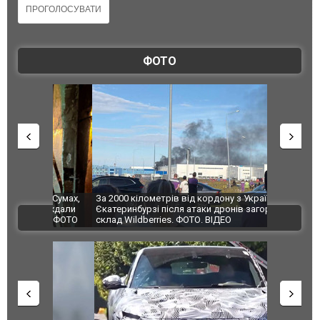
ФОТО
по Сумах,
За 2000 кілометрів від кордону з Україною: в
"Мої іграш
траждали
Єкатеринбурзі після атаки дронів загорівся
суперкарів
ВІДЕО
ині. ФОТО
склад Wildberries. ФОТО. ВІДЕО