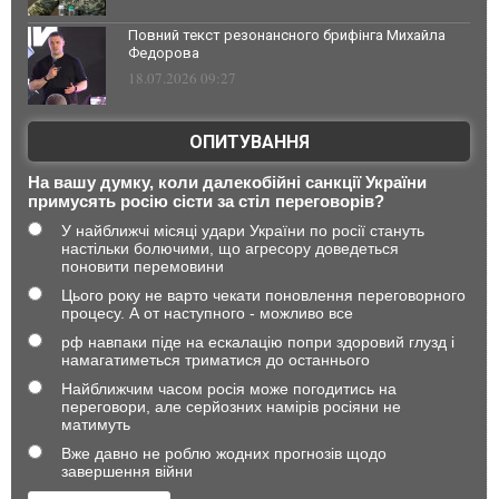
Повний текст резонансного брифінга Михайла
Федорова
18.07.2026 09:27
ОПИТУВАННЯ
На вашу думку, коли далекобійні санкції України
примусять росію сісти за стіл переговорів?
У найближчі місяці удари України по росії стануть
настільки болючими, що агресору доведеться
поновити перемовини
Цього року не варто чекати поновлення переговорного
процесу. А от наступного - можливо все
рф навпаки піде на ескалацію попри здоровий глузд і
намагатиметься триматися до останнього
Найближчим часом росія може погодитись на
переговори, але серйозних намірів росіяни не
матимуть
Вже давно не роблю жодних прогнозів щодо
завершення війни