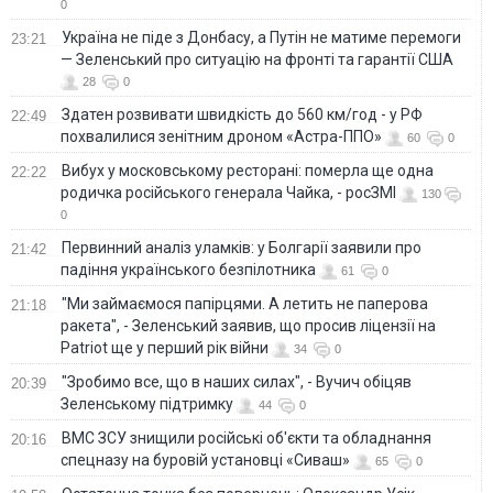
0
Україна не піде з Донбасу, а Путін не матиме перемоги
23:21
— Зеленський про ситуацію на фронті та гарантії США
28
0
Здатен розвивати швидкість до 560 км/год - у РФ
22:49
похвалилися зенітним дроном «Астра-ППО»
60
0
Вибух у московському ресторані: померла ще одна
22:22
родичка російського генерала Чайка, - росЗМІ
130
0
Первинний аналіз уламків: у Болгарії заявили про
21:42
падіння українського безпілотника
61
0
"Ми займаємося папірцями. А летить не паперова
21:18
ракета", - Зеленський заявив, що просив ліцензії на
Patriot ще у перший рік війни
34
0
"Зробимо все, що в наших силах", - Вучич обіцяв
20:39
Зеленському підтримку
44
0
ВМС ЗСУ знищили російські об'єкти та обладнання
20:16
спецназу на буровій установці «Сиваш»
65
0