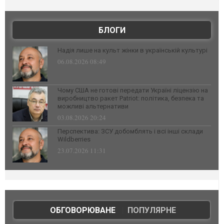
БЛОГИ
Надія лише на культ жінки в українській культурі
06.08.2026 08:49
Чому США не готові передати Україні ліцензію на
виробництво ракет Patriot: політика, безпека та
можливі альтернативи
03.08.2026 20:24
Перспектива: ЗСУ добомблять і всі інші склади
Wildberries
23.07.2026 11:31
ОБГОВОРЮВАНЕ
|
ПОПУЛЯРНЕ