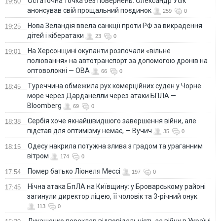
Остаточна точка без повернень: Олександр Усік
19:50
анонсував свій прощальний поєдинок
259
0
Нова Зеландія ввела санкції проти РФ за викрадення
19:25
дітей і кібератаки
23
0
На Херсонщині окупанти розпочали «вільне
19:01
полювання» на автотранспорт за допомогою дронів на
оптоволокні — ОВА
66
0
Туреччина обмежила рух комерційних суден у Чорне
18:45
море через Дарданелли через атаки БПЛА —
Bloomberg
69
0
Сербія хоче якнайшвидшого завершення війни, але
18:38
підстав для оптимізму немає, — Вучич
35
0
Одесу накрила потужна злива з градом та ураганним
18:15
вітром
174
0
Помер батько Ліонеля Мессі
17:54
197
0
Нічна атака БпЛА на Київщину: у Броварському районі
17:45
загинули директор ліцею, її чоловік та 3-річний онук
113
0