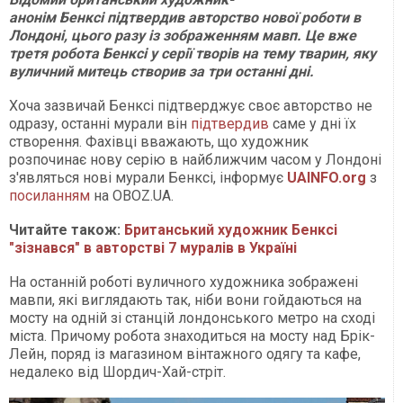
анонім Бенксі підтвердив авторство нової роботи в
Лондоні, цього разу із зображенням мавп. Це вже
третя робота Бенксі у серії творів на тему тварин, яку
вуличний митець створив за три останні дні.
Хоча зазвичай Бенксі підтверджує своє авторство не
одразу, останні мурали він
підтвердив
саме у дні їх
створення. Фахівці вважають, що художник
розпочинає нову серію в найближчим часом у Лондоні
з'являться нові мурали Бенксі, інформує
UAINFO.org
з
посиланням
на OBOZ.UA.
Читайте також:
Британський художник Бенксі
"зізнався" в авторстві 7 муралів в Україні
На останній роботі вуличного художника зображені
мавпи, які виглядають так, ніби вони гойдаються на
мосту на одній зі станцій лондонського метро на сході
міста. Причому робота знаходиться на мосту над Брік-
Лейн, поряд із магазином вінтажного одягу та кафе,
недалеко від Шордич-Хай-стріт.