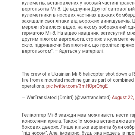
кулеметів, встановлених у носовій частині транс
вертольотів Мі-8. Це відлуння Другої світової вій
кулеметники в носових частинах важких бомбар
захищали свої літаки від ворожих винищувачів. 
мережі з'явилося відео, на якому зображений од
гарматою Мі-8. На відео навідник, затиснутий між
другим пілотом вертольота, стріляє з кулемета ч
скло, підриваючи безпілотник, що пролітає прямо
вертольотом", – йдеться у матеріалі.
The crew of a Ukrainian Mi-8 helicopter shot down a 
fire from a mounted machine gun as part of combined
operations.
pic.twitter.com/3mHOprQhgE
— WarTranslated (Dmitri) (@wartranslated)
August 22,
Гелікоптер Мі-8 завжди мав можливість нести га
консолями крила. Також їх можна встановлювати
бокових дверях. Лише кілька варіантів були озб
"під носом". Але, імовірно, будь-яка модель із п