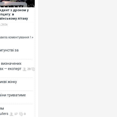
идент з дроном у
пцигу: в
аїнському літаку
ходились
8.2026
єприпаси
вила коментування ! »
игунстві за
ко визначених
ах — експерт
29
иєві жінку
раїни триватиме
ням
uters
17
0