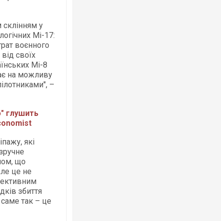
м склінням у
логічних Мі-17:
трат воєнного
 від своїх
Росія атакувала Суми КАБами: пошко
їнських Мі-8
торговельний центр, будинки, є постр
ФОТО
ає на можливу
ілотниками", –
" глушить
conomist
іпажу, які
езручне
мом, що
ле це не
ефективним
Топпосадовцю Повітряних Сил вручил
дків збиття
підозру
 саме так – це