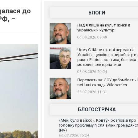
вдалася до
БЛОГИ
РФ, –
Надія лише на культ жінки в
українській культурі
06.08.2026 08:49
Чому США не готові передати
Україні ліцензію на виробництв
ракет Patriot: політика, безпека 
можливі альтернативи
03.08.2026 20:24
Перспектива: ЗСУ добомблять і
всі інші склади Wildberries
23.07.2026 11:31
БЛОГОСТРІЧКА
«Мені було важко». Ковтун розповів про
головну проблему після зміни громадянс
(NV)
06.08.2026, 15:24