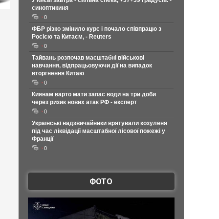
У Києві завтра - сильна спека, +37+39 градусів. -
синоптикиня
0
ФБР різко змінило курс і почало співпрацю з
Росією та Китаєм, - Reuters
0
Тайвань розпочав масштабні військові
навчання, відпрацьовуючи дії на випадок
вторгнення Китаю
0
Киянам варто мати запас води на три доби
через ризик нових атак РФ - експерт
0
Українські надзвичайники врятували козуленя
під час ліквідації масштабної лісової пожежі у
Франції
0
ФОТО