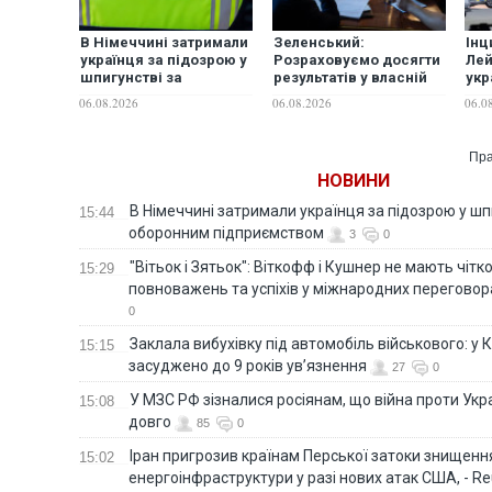
В Німеччині затримали
Зеленський:
Інц
українця за підозрою у
Розраховуємо досягти
Лей
шпигунстві за
результатів у власній
укр
оборонним
балістичній та
зна
06.08.2026
06.08.2026
06.0
підприємством
антибалістичній
бо
програмах у 2026-2027
роках
Пра
НОВИНИ
В Німеччині затримали українця за підозрою у шп
15:44
оборонним підприємством
3
0
"Вітьок і Зятьок": Віткофф і Кушнер не мають чіт
15:29
повноважень та успіхів у міжнародних переговор
0
Заклала вибухівку під автомобіль військового: у К
15:15
засуджено до 9 років ув’язнення
27
0
У МЗС РФ зізналися росіянам, що війна проти Ук
15:08
довго
85
0
Іран пригрозив країнам Перської затоки знищен
15:02
енергоінфраструктури у разі нових атак США, - Re