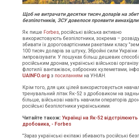
Щоб не витрачати десятки тисяч доларів на збит
безпілотників, ЗСУ довелося проявити винахідли
Як пише
Forbes
, російські війська активно
використовують безпілотники, зокрема – розвіду
збивати їх дороговартісними ракетами класу "зем
100 тисяч доларів за штуку, Збройні сили Україн
імпровізувати. У пошуках більш дешевих способі
російським дронам, українські військові організ
флотилії вантажівок, озброєних кулеметами, інф
UAINFO.org
з
посиланням
на УНІАН.
Крім того, для цих цілей використовується навча
тренувальний літак Як-52 з дробовиком на задньо
більше, військові навіть навчили операторів дрон
російські безпілотники українськими.
Читайте також:
Українці на Як-52 відстрілюють
дробовика, - Forbes
"Зараз українські екіпажі збивають російські без