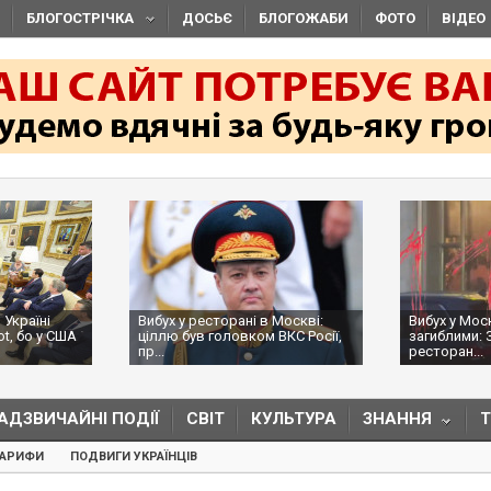
БЛОГОСТРІЧКА
ДОСЬЄ
БЛОГОЖАБИ
ФОТО
ВІДЕО
 Україні
Вибух у ресторані в Москві:
Вибух у Мос
ot, бо у США
ціллю був головком ВКС Росії,
загиблими: 
пр...
ресторан...
АДЗВИЧАЙНІ ПОДІЇ
СВІТ
КУЛЬТУРА
ЗНАННЯ
ТАРИФИ
ПОДВИГИ УКРАЇНЦІВ