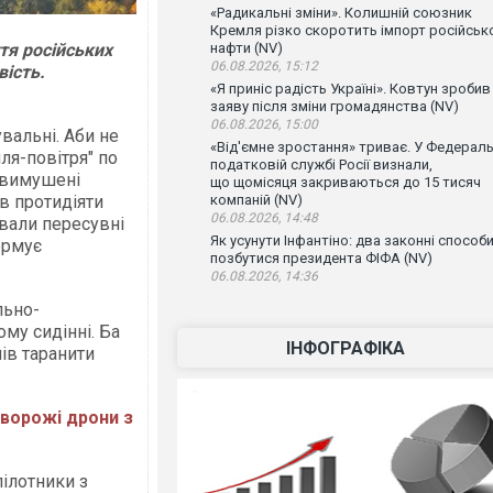
«Радикальні зміни». Колишній союзник
Кремля різко скоротить імпорт російськ
тя російських
нафти (NV)
06.08.2026, 15:12
вість.
«Я приніс радість Україні». Ковтун зробив
заяву після зміни громадянства (NV)
06.08.2026, 15:00
вальні. Аби не
«Від'ємне зростання» триває. У Федераль
ля-повітря" по
податковій службі Росії визнали,
и вимушені
що щомісяця закриваються до 15 тисяч
в протидіяти
компаній (NV)
06.08.2026, 14:48
ували пересувні
Як усунути Інфантіно: два законні способ
ормує
позбутися президента ФІФА (NV)
06.08.2026, 14:36
льно-
му сидінні. Ба
ІНФОГРАФІКА
ів таранити
 ворожі дрони з
пілотники з