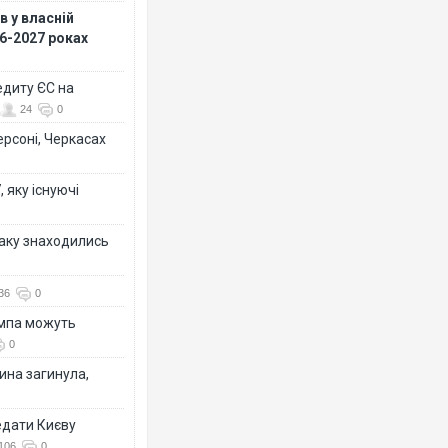
 у власній
26-2027 роках
едиту ЄС на
24
0
ерсоні, Черкасах
 яку існуючі
таку знаходились
36
0
ампа можуть
0
ина загинула,
едати Києву
106
0