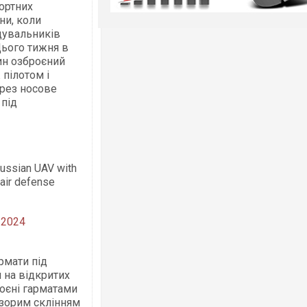
портних
ни, коли
дувальників
Цього тижня в
ин озброєний
 пілотом і
ерез носове
 під
Russian UAV with
 air defense
 2024
рмати під
 на відкритих
роєні гарматами
розорим склінням