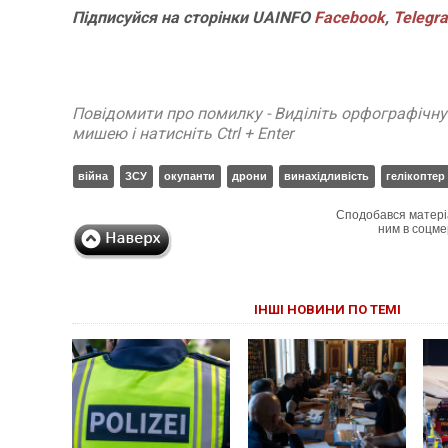
Підписуйся
на
сторінки
UAINFO
Facebook
,
Telegr
Повідомити про помилку - Виділіть орфографічн
мишею і натисніть Ctrl + Enter
війна
ЗСУ
окупанти
дрони
винахідливість
гелікоптер
Сподобався матері
ним в соцме
ІНШІ НОВИНИ ПО ТЕМІ