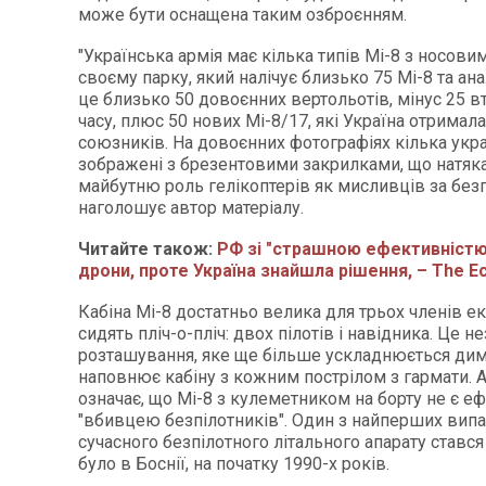
може бути оснащена таким озброєнням.
"Українська армія має кілька типів Мі-8 з носови
своєму парку, який налічує близько 75 Мі-8 та ана
це близько 50 довоєнних вертольотів, мінус 25 в
часу, плюс 50 нових Мі-8/17, які Україна отримала
союзників. На довоєнних фотографіях кілька укра
зображені з брезентовими закрилками, що натяк
майбутню роль гелікоптерів як мисливців за безп
наголошує автор матеріалу.
Читайте також:
РФ зі "страшною ефективністю
дрони, проте Україна знайшла рішення, – The E
Кабіна Мі-8 достатньо велика для трьох членів ек
сидять пліч-о-пліч: двох пілотів і навідника. Це н
розташування, яке ще більше ускладнюється ди
наповнює кабіну з кожним пострілом з гармати. А
означає, що Мі-8 з кулеметником на борту не є 
"вбивцею безпілотників". Один з найперших випа
сучасного безпілотного літального апарату стався
було в Боснії, на початку 1990-х років.