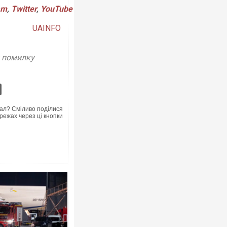
am
,
Twitter
,
YouTube
UAINFO
у помилку
ал? Сміливо поділися
режах через ці кнопки