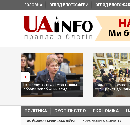
ГОЛОВНА
ОГЛЯД БЛОГОСФЕРИ
ОГЛЯД БЛОГОЖАБ
Експослу в США Стефанішиній
Трамп не передасть
обрали запобіжний захід
сотні ракет до Patri
...
ПОЛІТИКА
СУСПІЛЬСТВО
ЕКОНОМІКА
Н
РОСІЙСЬКО-УКРАЇНСЬКА ВІЙНА
КОРОНАВІРУС COVID-19