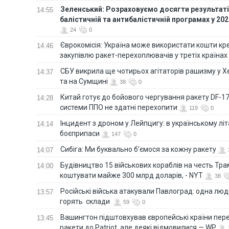
Зеленський: Розраховуємо досягти результатів
14:55
балістичній та антибалістичній програмах у 20
24
0
Єврокомісія: Україна може використати кошти кр
14:46
закупівлю ракет-перехоплювачів у третіх країнах
СБУ викрила ще чотирьох агітаторів рашизму у Х
14:37
та на Сумщині
38
0
Китай готує до бойового чергування ракету DF-17,
14:28
системи ППО не здатні перехопити
119
0
Інцидент з дроном у Лейпцигу: в українському лі
14:14
боєприпаси
147
0
Сибіга: Ми буквально б’ємося за кожну ракету
14:07
Будівництво 15 військових кораблів на честь Тр
14:00
коштувати майже 300 млрд доларів, - NYT
38
Російські війська атакували Павлоград: одна люд
13:57
горять склади
59
0
Вашингтон підштовхував європейські країни пер
13:45
ракети до Patriot, але деякі відмовилися — WP