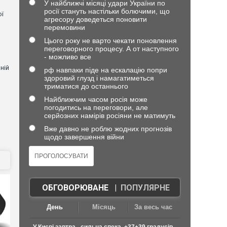
У найближчі місяці удари України по
росії стануть настільки болючими, що
ої
агресору доведеться поновити
перемовини
Цього року не варто чекати поновлення
переговорного процесу. А от наступного
- можливо все
ній
рф навпаки піде на ескалацію попри
здоровий глузд і намагатиметься
триматися до останнього
Найближчим часом росія може
погодитись на переговори, але
и
серйозних намірів росіяни не матимуть
Вже давно не роблю жодних прогнозів
щодо завершення війни
ОБГОВОРЮВАНЕ
|
ПОПУЛЯРНЕ
День
Місяць
За весь час