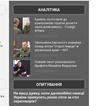
АНАЛІТИКА
Кремль не готовий до
компромісів і прагне досягти
своїх цілей війною, - Foreign
Affairs
03.08.2026 13:02
о
Звільнення Сирського знаменує
та
кінець епохи "старої гвардії" в
українській армії — NYT
23.07.2026 10:32
Повний текст резонансного
брифінга Михайла Федорова
18.07.2026 09:27
ОПИТУВАННЯ
На вашу думку, коли далекобійні санкції
тва
України примусять росію сісти за стіл
переговорів?