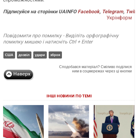
Підписуйся на сторінки UAINFO
Facebook
,
Telegram
,
Twitt
Укрінформ
Повідомити про помилку - Виділіть орфографічну
помилку мишею і натисніть Ctrl + Enter
США
дозвіл
удари
зброя
Сподобався матеріал? Сміливо поділися
ним в соцмережах через ці кнопки
ІНШІ НОВИНИ ПО ТЕМІ