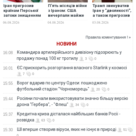
Іран пригрозив
П'ять місяців війни
Трамп звинуватив
країнам Перської
з Іраном: США
Іран у "дволикості",
затоки знищенням
вичерпали майже
а також пригрозив
енергоінфраструктури
всі запаси ракет
"повною
06.08.2026
04.08.2026
03.08.2026
у разі нових атак
ATACMS і PrSM —
капітуляцією" і
США, - Reuters
Reuters
ядерним
роззброєнням
Правила коментування ! »
НОВИНИ
Командира артилерійського дивізіону підозрюють у
16:08
продажу понад 100 кг тротилу
3
0
ЄС прискорить розгортання власного Starlink у космосі
16:01
7
0
Ворог вдарив по центру Одеси: пошкоджено
15:55
футбольний стадіон "Чорноморець"
20
0
Росіяни почали використовувати значно більшу версію
15:44
дрона "Гербера", - "Флеш"
34
0
Кредитна криза дісталася найбільших банків Росії -
15:37
розвідка
63
0
ШІ вперше створив віруси, яких не існує в природі
15:30
51
0