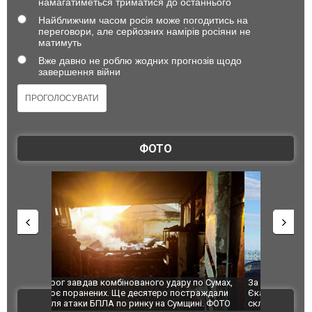
намагатиметься триматися до останнього
Найближчим часом росія може погодитись на
переговори, але серйозних намірів росіяни не
матимуть
Вже давно не роблю жодних прогнозів щодо
завершення війни
ФОТО
по Сумах,
За 2000 кілометрів від кордону з Україною: в
"Мої іграш
траждали
Єкатеринбурзі після атаки дронів загорівся
суперкарів
ВІДЕО
ині. ФОТО
склад Wildberries. ФОТО. ВІДЕО