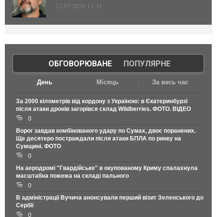
23.07.2026 11:31
ОБГОВОРЮВАНЕ
|
ПОПУЛЯРНЕ
День
Місяць
За весь час
За 2000 кілометрів від кордону з Україною: в Єкатеринбурзі
після атаки дронів загорівся склад Wildberries. ФОТО. ВІДЕО
0
Ворог завдав комбінованого удару по Сумах, двоє поранених.
Ще десятеро постраждали після атаки БПЛА по ринку на
Сумщині. ФОТО
0
На аеродромі "Гвардійське" в окупованому Криму спалахнула
масштабна пожежа на складі пального
0
В адміністрації Вучича анонсували перший візит Зеленського до
Сербії
0