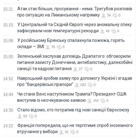
Атак стає більше, просування - нема: Трегубов розповів
15:21
про ситуацію на Лиманському напрямку
34
0
У Центральній та Східній Європі через аномальну спеку
15:15
зафіксували нові температурні рекорди
45
0
У російському Брянську спалахнула пожежа, горять
15:08
склади — ЗМІ
78
0
Зеленський заслухав доповідь Драпатого: обговорили
15:00
питання захисту Донеччини, антибалістику, далекобійні
санкції та кадрові питання
27
0
Навроцький зробив заяву про допомогу Україні і згадав
14:52
про "бандерівські прапори"
282
0
Чи стане Венс наступником Трампа? Президент США
14:44
виступив із неочікуваною заявою
152
0
Стало відомо, хто потрапив під нові санкції Євросоюзу
14:30
53
0
Франція попередила, що не терпітиме спроб іноземного
14:22
втручання у вибори
31
0