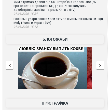
«Кім отримав дозвіл від Сі». Інтерв'ю з кореєзнавецем —
про ракетні підрозділи КНДР, які Росія залучить
до обстрілів України, та роль Китаю (NV)
07.08.2026, 15:24
Російські удари пошкодили активи німецьких компаній Liqui
Moly і Puma в Україні (NV)
07.08.2026, 15:12
БЛОГОЖАБИ
ІНФОГРАФІКА