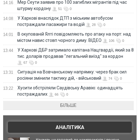
Мер Сеути заявив про 100 загиблих мігрантів під час
14:16
штурму кордону
51
0
У Харкові внаслідок ДТП з міським автобусом
14:08
постраждали пасажири та водій
28
0
В окупованій Ялті повідомляють про атаку на порт: над
14:01
містом навис стовп чорного диму. ВІДЕО
106
0
У Харкові ДБР затримало капітана Нацгвардії, який за 8
13:44
тис. доларів продавав "легальний виїзд" за кордон
67
0
Ситуація на Вовчанському напрямку: через брак сил
13:31
росіяни змінили тактику дій, - військовий
74
0
Хусити обстріляли Саудівську Аравію: одинадцять
13:22
постраждалих
66
0
БІЛЬШЕ
АНАЛІТИКА
Кремль не готовий до компромісів і прагне