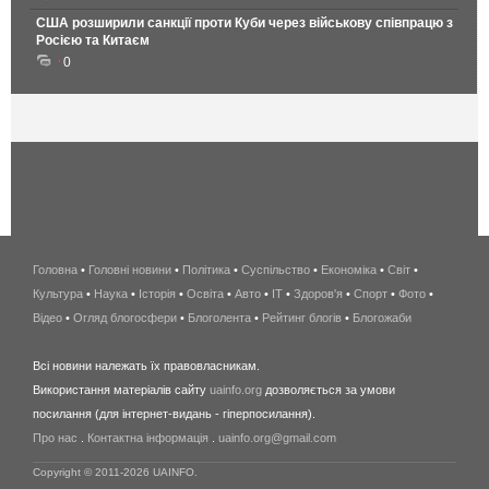
США розширили санкції проти Куби через військову співпрацю з
Росією та Китаєм
0
Головна
•
Головні новини
•
Політика
•
Суспільство
•
Економіка
беспроводной
•
Світ
•
Культура
•
Наука
•
Історія
•
Освіта
•
Авто
•
IT
•
Здоров'я
интернет
•
Спорт
•
Фото
•
Відео
•
Огляд блогосфери
•
Блоголента
•
Рейтинг блогів
киев
•
Блогожаби
и
Всі новини належать їх правовласникам.
область
Використання матеріалів сайту
uainfo.org
дозволяється за умови
wimax
посилання (для інтернет-видань - гіперпосилання).
интернет
Про нас
.
Контактна інформація
.
uainfo.org@gmail.com
в
киеве
Copyright © 2011-2026 UAINFO.
и