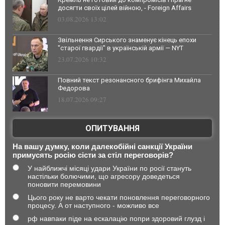
досягти своїх цілей війною, - Foreign Affairs
03.08.2026 13:02
Звільнення Сирського знаменує кінець епохи
"старої гвардії" в українській армії — NYT
23.07.2026 10:32
Повний текст резонансного брифінга Михайла
Федорова
18.07.2026 09:27
ОПИТУВАННЯ
На вашу думку, коли далекобійні санкції України
примусять росію сісти за стіл переговорів?
У найближчі місяці удари України по росії стануть
настільки болючими, що агресору доведеться
поновити перемовини
Цього року не варто чекати поновлення переговорного
процесу. А от наступного - можливо все
рф навпаки піде на ескалацію попри здоровий глузд і