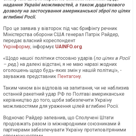
надання Україні можливостей, а також додаткового
дозволу на застосування американської зброї по цілях
вглибині Росії.
Про це заявив у вівторок під час брифінгу речник
Міністерства оборони США генерал Патрік Райдер,
передає власний кореспондент
Укрінформу
, інформує
UAINFO.org
.
«Щодо нашої політики стосовно ударів (
по цілях в Росії
– ред.
) на далекі відстані, я не маю наразі жодних
оголошень щодо будь-яких змін у нашій політиці», -
зауважив представник
Пентагону
.
Таким чином він відповів на запитання, чи не наблизив
останній ракетний удар РФ по Полтаві американське
керівництво до того, щоби забезпечити Україну
можливостями для ураження цілей вглибині Росії.
Водночас Райдер запевнив, що Сполучені Штати
продовжать разом із міжнародними союзниками й
партнерами забезпечувати Україну протиповітряними
спроможностями.