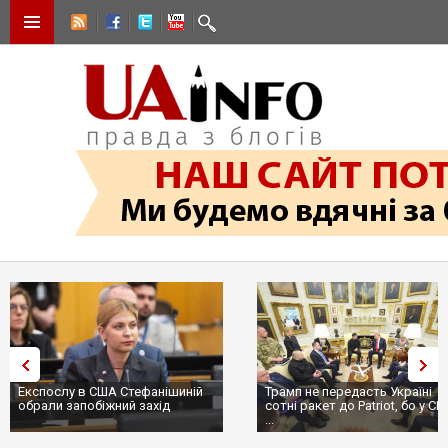
Експослу в США Стефанішиній
Трамп не передасть Україні
обрали запобіжний захід
сотні ракет до Patriot, бо у С
...