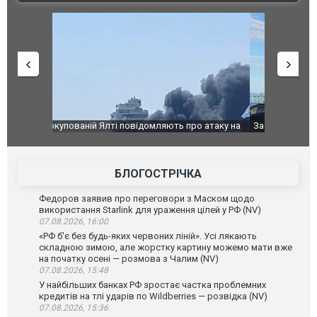
о атаку на
За 2000 кілометрів від кордону з Україною: в
В Таїланді 
го диму.
Єкатеринбурзі після атаки дронів загорівся
блискавки 
склад Wildberries. ФОТО. ВІДЕО
постражда
БЛОГОСТРІЧКА
Федоров заявив про переговори з Маском щодо
використання Starlink для ураження цілей у РФ (NV)
07.08.2026, 16:00
«РФ б'є без будь-яких червоних ліній». Усі лякають
складною зимою, але жорстку картину можемо мати вже
на початку осені — розмова з Чалим (NV)
07.08.2026, 15:48
У найбільших банках РФ зростає частка проблемних
кредитів на тлі ударів по Wildberries — розвідка (NV)
07.08.2026, 15:36