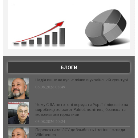
БЛОГИ
Надія лише на культ жінки в українській культурі
06.08.2026 08:49
Чому США не готові передати Україні ліцензію на
виробництво ракет Patriot: політика, безпека та
можливі альтернативи
03.08.2026 20:24
Перспектива: ЗСУ добомблять і всі інші склади
Wildberries