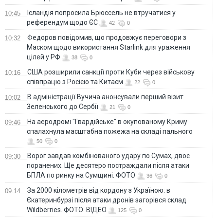
Ісландія попросила Брюссель не втручатися у
10:45
референдум щодо ЄС
42
0
Федоров повідомив, що продовжує переговори з
10:32
Маском щодо використання Starlink для ураження
цілей у РФ
38
0
США розширили санкції проти Куби через військову
10:16
співпрацю з Росією та Китаєм
22
0
В адміністрації Вучича анонсували перший візит
10:02
Зеленського до Сербії
21
0
На аеродромі "Гвардійське" в окупованому Криму
09:46
спалахнула масштабна пожежа на складі пального
50
0
Ворог завдав комбінованого удару по Сумах, двоє
09:30
поранених. Ще десятеро постраждали після атаки
БПЛА по ринку на Сумщині. ФОТО
36
0
За 2000 кілометрів від кордону з Україною: в
09:14
Єкатеринбурзі після атаки дронів загорівся склад
Wildberries. ФОТО. ВІДЕО
125
0