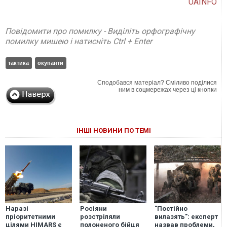
UAINFO
Повідомити про помилку - Виділіть орфографічну
помилку мишею і натисніть Ctrl + Enter
тактика
окупанти
Сподобався матеріал? Сміливо поділися
ним в соцмережах через ці кнопки
ІНШІ НОВИНИ ПО ТЕМІ
Наразі
Росіяни
"Постійно
пріоритетними
розстріляли
вилазять": експерт
цілями HIMARS є
полоненого бійця
назвав проблеми,