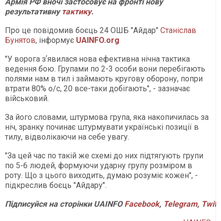
Армія РФ вночі застосовує на фронті нову
результативну
тактику
.
Про це повідомив боєць 24 ОШБ "Айдар"
Станіслав
Бунятов
, інформує
UAINFO.org
"У ворога зʼявилася нова ефективна нічна тактика
ведення бою. Групами по 2-3 особи вони перебігають
полями нам в тил і займають кругову оборону, попри
втрати 80% о/с, 20 все-таки добігають", - зазначає
військовий.
За його словами, штурмова група, яка накопичилась за
ніч, зранку починає штурмувати українські позиції в
тилу, відволікаючи на себе увагу.
"За цей час по такій же схемі до них підтягують групи
по 5-6 людей, формуючи ударну групу розміром в
роту. Що з цього виходить, думаю розуміє кожен", -
підкреслив боєць "Айдару".
Підписуйся
на
сторінки
UAINFO
Facebook
,
Telegram
,
Twitt