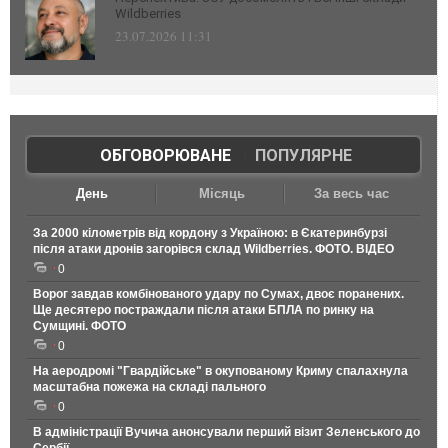
Wildberries
23.07.2026 11:31
ОБГОВОРЮВАНЕ
|
ПОПУЛЯРНЕ
День
Місяць
За весь час
За 2000 кілометрів від кордону з Україною: в Єкатеринбурзі
після атаки дронів загорівся склад Wildberries. ФОТО. ВІДЕО
0
Ворог завдав комбінованого удару по Сумах, двоє поранених.
Ще десятеро постраждали після атаки БПЛА по ринку на
Сумщині. ФОТО
0
На аеродромі "Гвардійське" в окупованому Криму спалахнула
масштабна пожежа на складі пального
0
В адміністрації Вучича анонсували перший візит Зеленського до
Сербії