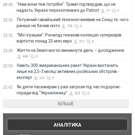
"Нам вони теж потрібні": Трамп підтвердив, що не
09:00
надасть Україні перехоплювачі до Patriot
77
0
Потужний гавайський телескоп виявив на Сонці те, чого
23:55
раніше не бачив ніхто
735
0
"Мої іграшки": Роналду показав колекцію суперкарів
23:31
вартістю понад 25 млн євро
371
0
Життя на Землі могло виникнути двічі, – дослідження
23:00
449
0
Навіть 300 американських ракет Україні вистачить
22:53
лише на 2,5-3 місяці активних російських обстрілів -
експерт
121
0
Як діяти пасажирам у разі загрози під час подорожі -
22:42
поради від "Укрзалізниці"
163
0
БІЛЬШЕ
АНАЛІТИКА