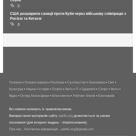
0
США розширили санкції проти Куби через військову співпрацю з
Росією та Китаєм
0
Головна
•
Головні новини
•
Політика
•
Суспільство
•
Економіка
беспроводной
•
Світ
•
Культура
•
Наука
•
Історія
•
Освіта
•
Авто
•
IT
•
Здоров'я
интернет
•
Спорт
•
Фото
•
Відео
•
Огляд блогосфери
•
Блоголента
•
Рейтинг блогів
киев
•
Блогожаби
и
Всі новини належать їх правовласникам.
область
Використання матеріалів сайту
uainfo.org
дозволяється за умови
wimax
посилання (для інтернет-видань - гіперпосилання).
интернет
Про нас
.
Контактна інформація
.
uainfo.org@gmail.com
в
киеве