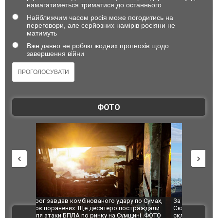
намагатиметься триматися до останнього
Найближчим часом росія може погодитись на
переговори, але серйозних намірів росіяни не
матимуть
Вже давно не роблю жодних прогнозів щодо
завершення війни
ФОТО
по Сумах,
За 2000 кілометрів від кордону з Україною: в
"Мої іграш
траждали
Єкатеринбурзі після атаки дронів загорівся
суперкарів
ВІДЕО
ині. ФОТО
склад Wildberries. ФОТО. ВІДЕО