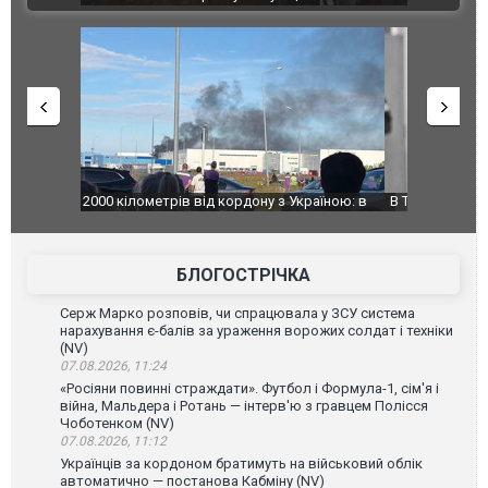
країною: в
В Таїланді футболіст загинув від удару
Топпосадов
агорівся
блискавки під час матчу: ще 12 людей
підозру
постраждали. ВІДЕО
БЛОГОСТРІЧКА
Серж Марко розповів, чи спрацювала у ЗСУ система
нарахування є-балів за ураження ворожих солдат і техніки
(NV)
07.08.2026, 11:24
«Росіяни повинні страждати». Футбол і Формула-1, сім'я і
війна, Мальдера і Ротань — інтерв'ю з гравцем Полісся
Чоботенком (NV)
07.08.2026, 11:12
Українців за кордоном братимуть на військовий облік
автоматично — постанова Кабміну (NV)