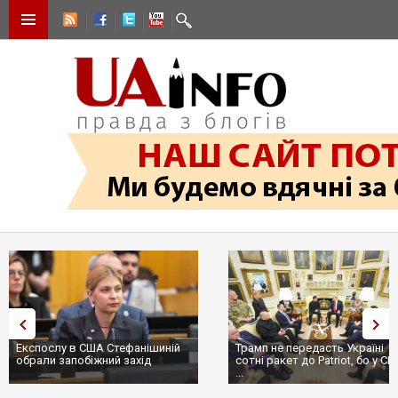
Експослу в США Стефанішиній
Трамп не передасть Україні
обрали запобіжний захід
сотні ракет до Patriot, бо у С
...