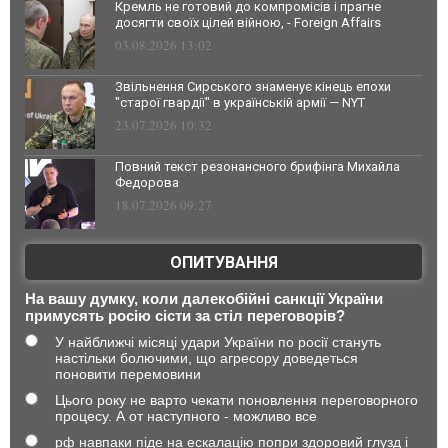
Кремль не готовий до компромісів і прагне
досягти своїх цілей війною, - Foreign Affairs
03.08.2026 13:02
Звільнення Сирського знаменує кінець епохи
"старої гвардії" в українській армії — NYT
23.07.2026 10:32
Повний текст резонансного брифінга Михайла
Федорова
18.07.2026 09:27
ОПИТУВАННЯ
На вашу думку, коли далекобійні санкції України
примусять росію сісти за стіл переговорів?
У найближчі місяці удари України по росії стануть
настільки болючими, що агресору доведеться
поновити перемовини
Цього року не варто чекати поновлення переговорного
процесу. А от наступного - можливо все
рф навпаки піде на ескалацію попри здоровий глузд і