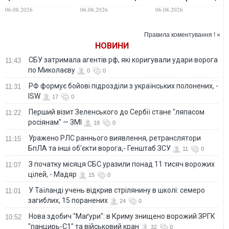
далекобійні
ЗСУ біля
які накопичилися в
06.08.2026
06.08.2026
06.08.2026
гармати росіян, -
Волновахи:
армії за Сирського
військовий
розпочато
розслідування
Правила коментування ! »
НОВИНИ
СБУ затримала агентів рф, які коригували удари ворога
11:43
по Миколаєву
0
0
РФ формує бойові підрозділи з українських полонених, -
11:31
ISW
17
0
Перший візит Зеленського до Сербії стане "ляпасом
11:22
росіянам" — ЗМІ
18
0
Уражено РЛС раннього виявлення, ретранслятори
11:15
БпЛА та інші об'єкти ворога,- Генштаб ЗСУ
11
0
З початку місяця СБС уразили понад 11 тисяч ворожих
11:07
цілей, - Мадяр
15
0
У Таїланді учень відкрив стрілянину в школі: семеро
11:01
загиблих, 15 поранених
24
0
Нова здобич "Маґури": в Криму знищено ворожий ЗРГК
10:52
"панцирь-С1" та військовий кран
32
0