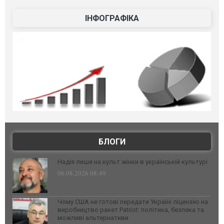
ІНФОГРАФІКА
БЛОГИ
Надія лише на культ жінки в українській культурі
06.08.2026 08:49
Чому США не готові передати Україні ліцензію на
виробництво ракет Patriot: політика, безпека та
можливі альтернативи