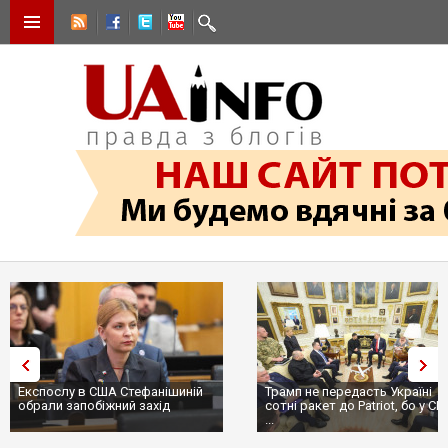
Експослу в США Стефанішиній
Трамп не передасть Україні
обрали запобіжний захід
сотні ракет до Patriot, бо у С
...