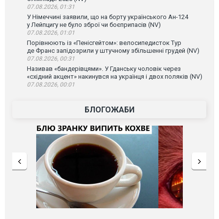
07.08.2026, 01:31
У Німеччині заявили, що на борту українського Ан-124
у Лейпцигу не було зброї чи боєприпасів (NV)
07.08.2026, 01:01
Порівнюють із «Пенісгейтом»: велосипедисток Тур
де Франс запідозрили у штучному збільшенні грудей (NV)
07.08.2026, 00:31
Називав «бандерівцями». У Гданську чоловік через
«східний акцент» накинувся на українця і двох поляків (NV)
07.08.2026, 00:01
БЛОГОЖАБИ