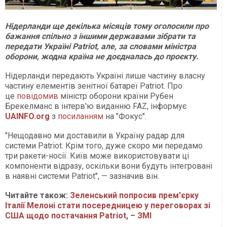
Нідерланди ще декілька місяців тому оголосили про
бажання спільно з іншими державами зібрати та
передати Україні Patriot, але, за словами міністра
оборони, жодна країна не доєдналась до проєкту.
Нідерланди передають Україні лише частину власну
частину елементів зенітної батареї Patriot. Про
це
повідомив
міністр оборони країни Рубен
Брекелманс в інтерв'ю виданню FAZ, інформує
UAINFO.org
з
посиланням
на "Фокус".
"Нещодавно ми доставили в Україну радар для
системи Patriot. Крім того, дуже скоро ми передамо
три ракети-носії. Київ може використовувати ці
компоненти відразу, оскільки вони будуть інтегровані
в наявні системи Patriot", — зазначив він.
Читайте також:
Зеленський попросив прем'єрку
Італії Мелоні стати посередницею у переговорах зі
США щодо постачання Patriot, – ЗМІ