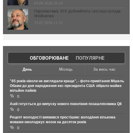
03.08.2026 20:24
Перспектива: ЗСУ добомблять і всі інші склади
Wildberries
23.07.2026 11:31
ОБГОВОРЮВАНЕ
|
ПОПУЛЯРНЕ
День
Місяць
За весь час
"65 років ніколи не виглядали краще", - фото-привітання Мішель
Обами до дня народження екс-президента США зібрало майже
мільйон лайків
0
Audi готується до випуску нового покоління позашляховика Q8
0
Рецепт молодості виявився простішим: володіння кількома
мовами омолоджує мозок на десяток років
0