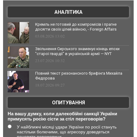
АНАЛІТИКА
Кремль не готовий до компромісів і прагне
досягти своїх цілей війною, - Foreign Affairs
03.08.2026 13:02
Звільнення Сирського знаменує кінець епохи
"старої гвардії" в українській армії — NYT
23.07.2026 10:32
Повний текст резонансного брифінга Михайла
Федорова
18.07.2026 09:27
ОПИТУВАННЯ
На вашу думку, коли далекобійні санкції України
примусять росію сісти за стіл переговорів?
У найближчі місяці удари України по росії стануть
настільки болючими, що агресору доведеться
поновити перемовини