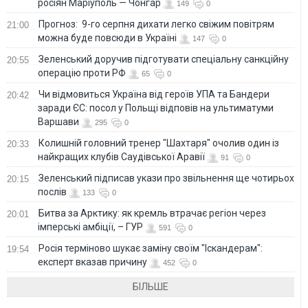
росіян Маріуполь — Чонгар
149
0
Прогноз: 9-го серпня дихати легко свіжим повітрям
21:00
можна буде повсюди в Україні
147
0
Зеленський доручив підготувати спеціальну санкційну
20:55
операцію проти РФ
65
0
Чи відмовиться Україна від героїв УПА та Бандери
20:42
заради ЄС: посол у Польщі відповів на ультиматуми
Варшави
295
0
Колишній головний тренер "Шахтаря" очолив один із
20:33
найкращих клубів Саудівської Аравії
91
0
Зеленський підписав укази про звільнення ще чотирьох
20:15
послів
133
0
Битва за Арктику: як кремль втрачає регіон через
20:01
імперські амбіції, – ГУР
591
0
Росія терміново шукає заміну своїм "Іскандерам":
19:54
експерт вказав причину
452
0
БІЛЬШЕ