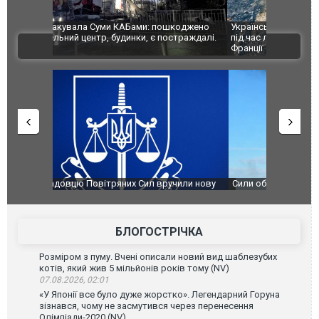
шкоджено
Українські надзвичайники врятували козуленя
СБУ за спр
траждалі.
під час ліквідації масштабної лісової пожежі у
Болгарії з
ВІДЕО
Франції
ФОТО
чили нову
Сили оборони уразили Ярославський НПЗ:
Неймар вла
губернатор регіону заявив про наймасштабнішу
"Сантоса".
атаку. ВІДЕО
БЛОГОСТРІЧКА
Розміром з пуму. Вчені описали новий вид шаблезубих
котів, який жив 5 мільйонів років тому (NV)
07.08.2026, 02:01
«У Японії все було дуже жорстко». Легендарний Горуна
зізнався, чому не засмутився через перенесення
Олімпіади-2020 (NV)