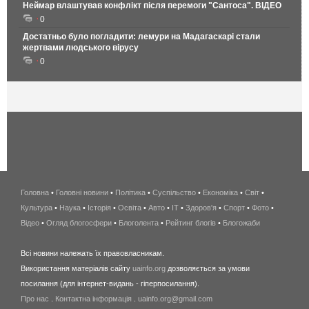
Неймар влаштував конфлікт після перемоги "Сантоса". ВІДЕО
0
Достатньо було погладити: лемури на Мадагаскарі стали
жертвами людського вірусу
0
Головна
•
Головні новини
•
Політика
•
Суспільство
•
Економіка
беспроводной
•
Світ
•
Культура
•
Наука
•
Історія
•
Освіта
•
Авто
•
IT
•
Здоров'я
интернет
•
Спорт
•
Фото
•
Відео
•
Огляд блогосфери
•
Блоголента
•
Рейтинг блогів
киев
•
Блогожаби
и
Всі новини належать їх правовласникам.
область
Використання матеріалів сайту
uainfo.org
дозволяється за умови
wimax
посилання (для інтернет-видань - гіперпосилання).
интернет
Про нас
.
Контактна інформація
.
uainfo.org@gmail.com
в