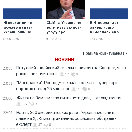
Нідерланди не
США та Україна не
В Нідерландах
можуть надати
встигнуть укласти
заявили, що
Україні більше
угоду про
вичерпали свої
ракет до Patriot,
виробництво ракет
можливості щодо
06.08.2026
03.08.2026
07.07.2026
але відкриті до
до Patriot до цієї
військової
будь-яких
зими — постпред
допомоги Україні
варіантів
при НАТО
Правила коментування ! »
допомоги, -
НОВИНИ
Міноборони країни
Потужний гавайський телескоп виявив на Сонці те, чого
23:55
раніше не бачив ніхто
97
0
"Мої іграшки": Роналду показав колекцію суперкарів
23:31
вартістю понад 25 млн євро
77
0
Життя на Землі могло виникнути двічі, – дослідження
23:00
127
0
Навіть 300 американських ракет Україні вистачить
22:53
лише на 2,5-3 місяці активних російських обстрілів -
експерт
37
0