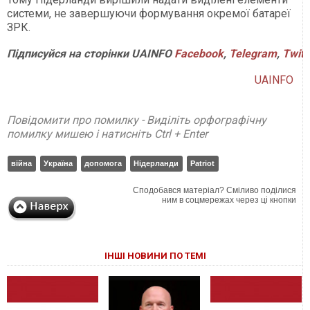
системи, не завершуючи формування окремої батареї
ЗРК.
Підписуйся
на
сторінки
UAINFO
Facebook
,
Telegram
,
Twitt
UAINFO
Повідомити про помилку - Виділіть орфографічну
помилку мишею і натисніть Ctrl + Enter
війна
Україна
допомога
Нідерланди
Patriot
Сподобався матеріал? Сміливо поділися
ним в соцмережах через ці кнопки
ІНШІ НОВИНИ ПО ТЕМІ