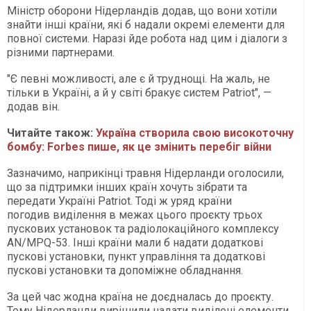
Міністр оборони Нідерландів додав, що вони хотіли
знайти інші країни, які б надали окремі елементи для
повної системи. Наразі йде робота над цим і діалоги з
різними партнерами.
"Є певні можливості, але є й труднощі. На жаль, не
тільки в Україні, а й у світі бракує систем Patriot", —
додав він.
Читайте також:
Україна створила свою високоточну
бомбу: Forbes пише, як це змінить перебіг війни
Зазначимо, наприкінці травня Нідерланди оголосили,
що за підтримки інших країн хочуть зібрати та
передати Україні Patriot. Тоді ж уряд країни
погодив виділення в межах цього проєкту трьох
пускових установок та радіолокаційного комплексу
AN/MPQ-53. Інші країни мали б надати додаткові
пускові установки, пункт управління та додаткові
пускові установки та допоміжне обладнання.
За цей час жодна країна не доєдналась до проєкту.
Тому Нідерланди вирішили надати виділені елементи