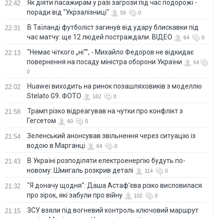
Як діяти пасажирам у разі загрози під час подорожі -
22:42
поради від "Укрзалізниці"
55
0
В Таїланді футболіст загинув від удару блискавки під
22:31
час матчу: ще 12 людей постраждали. ВІДЕО
64
0
"Немає чіткого „ні“", - Михайло Федоров не відкидає
22:13
повернення на посаду міністра оборони України
54
0
Huawei виходить на ринок позашляховиків з моделлю
22:02
Stelato G9. ФОТО
162
0
Трамп різко відреагував на чутки про конфлікт з
21:58
Гегсетом
60
0
Зеленський анонсував звільнення через ситуацію із
21:54
водою в Марганці
64
0
В Україні розподіляти електроенергію будуть по-
21:43
новому: Шмигаль розкрив деталі
114
0
"Я доначу щодня": Даша Астаф'єва різко висловилася
21:32
про зірок, які забули про війну
102
0
ЗСУ взяли під вогневий контроль ключовий маршрут
21:15